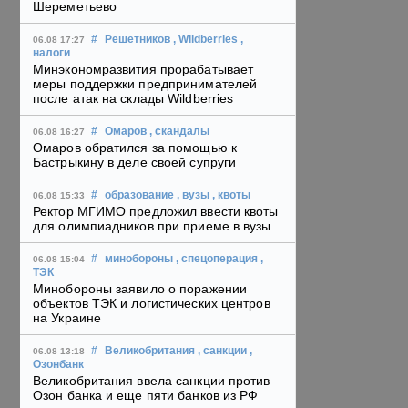
Шереметьево
#
Решетников
, Wildberries
,
06.08 17:27
налоги
Минэкономразвития прорабатывает
меры поддержки предпринимателей
после атак на склады Wildberries
#
Омаров
, скандалы
06.08 16:27
Омаров обратился за помощью к
Бастрыкину в деле своей супруги
#
образование
, вузы
, квоты
06.08 15:33
Ректор МГИМО предложил ввести квоты
для олимпиадников при приеме в вузы
#
минобороны
, спецоперация
,
06.08 15:04
ТЭК
Минобороны заявило о поражении
объектов ТЭК и логистических центров
на Украине
#
Великобритания
, санкции
,
06.08 13:18
Озонбанк
Великобритания ввела санкции против
Озон банка и еще пяти банков из РФ