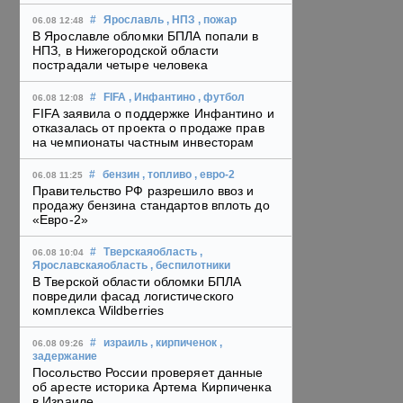
#
Ярославль
, НПЗ
, пожар
06.08 12:48
В Ярославле обломки БПЛА попали в
НПЗ, в Нижегородской области
пострадали четыре человека
#
FIFA
, Инфантино
, футбол
06.08 12:08
FIFA заявила о поддержке Инфантино и
отказалась от проекта о продаже прав
на чемпионаты частным инвесторам
#
бензин
, топливо
, евро-2
06.08 11:25
Правительство РФ разрешило ввоз и
продажу бензина стандартов вплоть до
«Евро-2»
#
Тверскаяобласть
,
06.08 10:04
Ярославскаяобласть
, беспилотники
В Тверской области обломки БПЛА
повредили фасад логистического
комплекса Wildberries
#
израиль
, кирпиченок
,
06.08 09:26
задержание
Посольство России проверяет данные
об аресте историка Артема Кирпиченка
в Израиле