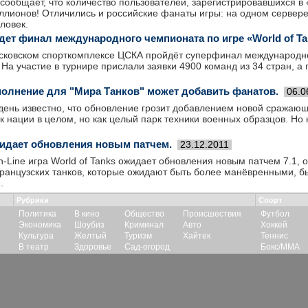
сообщает, что количество пользователей, зарегистрировавшихся в «
ллионов! Отличились и российские фанаты игры: на одном сервер
ловек.
дет финал международного чемпионата по игре «World of Ta
осковском спорткомплексе ЦСКА пройдёт суперфинал международно
. На участие в турнире прислали заявки 4900 команд из 34 стран, а
олнение для "Мира Танков" может добавить фанатов.
06.0
день известно, что обновление грозит добавлением новой сражаю
к нации в целом, но как целый парк техники военных образцов. Но 
идает обновления новым патчем.
23.12.2011
-Line игра World of Tanks ожидает обновления новым патчем 7.1
ранцузских танков, которые ожидают быть более манёвренными, б
.
Рубрики
Спорт
Политика
В кино
Общество
Происшествия
Футбол
Экономика
Шоубиз
Криминал
Авто
Хоккей
Культура
Желтый
Туризм
Хайтек
Теннис
В театр
Здоровье
Сад-огород
Бокс/ММА