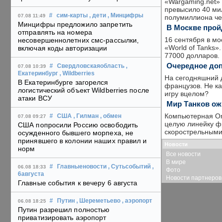
«Wargaming.net» 
превысило 40 ми
#
сим-карты
, дети
, Минцифры
07.08 11:49
полумиллиона че
Минцифры предложило запретить
В Москве прой
отправлять на номера
16 сентября в м
несовершеннолетних смс-рассылки,
«World of Tanks»
включая коды авторизации
77000 долларов.
Очередное доп
#
Свердловскаяобласть
,
07.08 10:39
Екатеринбург
, Wildberries
На сегодняшний 
В Екатеринбурге загорелся
французов. Не ка
логистический объект Wildberries после
игру вцелом?
атаки ВСУ
Мир Танков ож
Компьютерная On
#
США
, Гилман
, обмен
07.08 09:27
целую линейку ф
США попросили Россию освободить
скорострельными
осужденного бывшего морпеха, не
принявшего в колонии наших правил и
Новости
норм
Все новости
В мире
#
Главныеновости
, Сутьсобытий
,
06.08 18:33
Фото
6августа
Новости партнеров
Главные события к вечеру 6 августа
#
Путин
, Шереметьево
, аэропорт
06.08 18:25
Путин разрешил полностью
приватизировать аэропорт