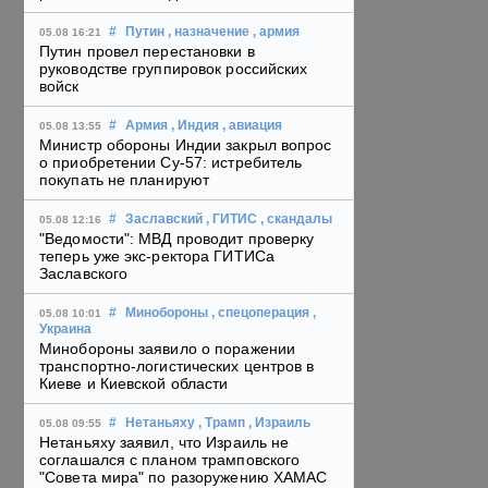
#
Путин
, назначение
, армия
05.08 16:21
Путин провел перестановки в
руководстве группировок российских
войск
#
Армия
, Индия
, авиация
05.08 13:55
Министр обороны Индии закрыл вопрос
о приобретении Су-57: истребитель
покупать не планируют
#
Заславский
, ГИТИС
, скандалы
05.08 12:16
"Ведомости": МВД проводит проверку
теперь уже экс-ректора ГИТИСа
Заславского
#
Минобороны
, спецоперация
,
05.08 10:01
Украина
Минобороны заявило о поражении
транспортно-логистических центров в
Киеве и Киевской области
#
Нетаньяху
, Трамп
, Израиль
05.08 09:55
Нетаньяху заявил, что Израиль не
соглашался с планом трамповского
"Совета мира" по разоружению ХАМАС