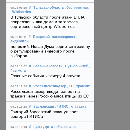
#
Тульскаяобласть
, беспилотник
05.08 09:38
, Wildberries
В Тульской области после атаки БПЛА
повреждены два дома и загорелся
сортировочный центр Wildberries
#
Боярский
, законопроект
,
05.08 09:11
видеоигры
Боярский: Новая Дума вернется к закону
о регулировании видеоигр после
выборов
#
Главныеновости
, Сутьсобытий
,
04.08 19:02
4августа
Главные события к вечеру 4 августа
#
Россельхознадзор
, ЕС
, транзит
04.08 18:54
Россельхознадзор вводит запрет на
транзит через Россию мяса птицы из ЕС
#
Заславский
, ГИТИС
, отставка
04.08 18:28
Григорий Заславский покинул пост
ректора ГИТИСа
#
вузы
, дети
, образование
04.08 18:13