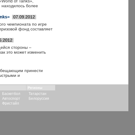
World of Tanks»,
е находилось более
nks»
07.09.2012
го чемпионата по игре
 призовой фонд составляет
6.2012
щейся стороны –
как это может изменить
, обещающим принести
ыстрыми и
Регионы
Баскетбол
Татарстан
Автоспорт
Белоруссия
Фристайл