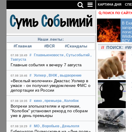
КАРТИНА ДНЯ
СПЕ
ПОИСК ПО САЙТ
В Ека
загор
логис
Wildb
Наши ленты:
ВСУ
#Главная
#ВСЯ
#Скандалы
//
ПОИСК: #W
#
Главныеновости
, Сутьсобытий
,
07.08 18:49
7августа
Главные события к вечеру 7 августа
#
Уолкер
, ВНЖ
, выдворение
07.08 18:46
«Веселый молочник» Джастас Уолкер в
ужасе - он получил уведомление ФМС о
депортации из России
#
кино
, премьера
, Колобок
07.08 18:35
Вопреки злопыхателям и критикам,
"Колобок" установил рекорд по сборам
уже в день премьеры
#
МО
, Воробьев
, Деньполя
07.08 18:29
Губернатор Подмосковья на «Дне поля»