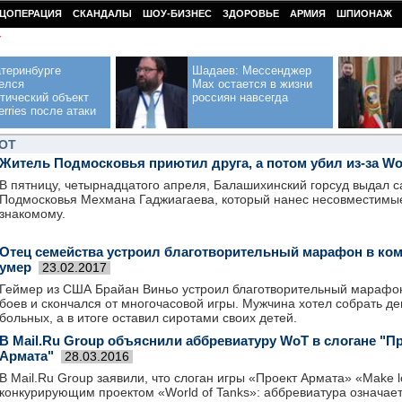
ЦОПЕРАЦИЯ
СКАНДАЛЫ
ШОУ-БИЗНЕС
ЗДОРОВЬЕ
АРМИЯ
ШПИОНАЖ
У
теринбурге
Шадаев: Мессенджер
елся
Max остается в жизни
тический объект
россиян навсегда
erries после атаки
OT
Житель Подмосковья приютил друга, а потом убил из-за Wor
В пятницу, четырнадцатого апреля, Балашихинский горсуд выдал с
Подмосковья Мехмана Гаджиагаева, который нанес несовместимы
знакомому.
Отец семейства устроил благотворительный марафон в ком
умер
23.02.2017
Геймер из США Брайан Виньо устроил благотворительный марафон
боев и скончался от многочасовой игры. Мужчина хотел собрать д
больных, а в итоге оставил сиротами своих детей.
В Mail.Ru Group объяснили аббревиатуру WoT в слогане "П
Армата"
28.03.2016
В Mail.Ru Group заявили, что слоган игры «Проект Армата» «Мake l
конкурирующим проектом «World of Tanks»: аббревиатура означает