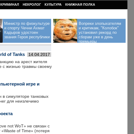
КРИМИНАЛ
НЕКРОЛОГ
КУЛЬТУРА
КНИЖНАЯ ПОЛКА
Министр по физкультуре
Вопреки злопыхателям
и спорту Чечни Ахмат
и критикам, "Колобок"
Кадыров удостоен
установил рекорд по
звания Героя республики
сборам уже в день
премьеры
ld of Tanks
14.04.2017
анкцию на арест жителя
е с жизнью травмы своему
пьютерной игре и
 в симуляторе танковых
енег для неизлечимо
роекта
ove not WoT» не связан с
 «Waste of Time» (потеря