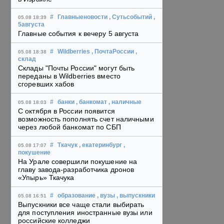
#
Главныеновости
, Сутьсобытий
,
05.08 18:39
5августа
Главные события к вечеру 5 августа
#
Wildberries
, ПочтаРоссии
,
05.08 18:38
склад
Склады "Почты России" могут быть
переданы в Wildberries вместо
сгоревших хабов
#
банки
, банкомат
, наличные
05.08 18:03
С октября в России появится
возможность пополнять счет наличными
через любой банкомат по СБП
#
Ткачук
, екатеринбург
,
05.08 17:07
покушение
На Урале совершили покушение на
главу завода-разработчика дронов
«Упырь» Ткачука
#
образование
, вузы
, выпускники
05.08 16:51
Выпускники все чаще стали выбирать
для поступления иностранные вузы или
российские колледжи