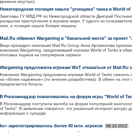
времени впустую).
Нижегородская полиция нашла "угонщика" танка в World of 
Замглавы ГУ МВД РФ по Нижегородской области Дмитрий Постнико
раскрытии преступления в игровом мире. У одного из пользователе
танк, а полиция нашла боевую машину.
Mail.Ru обвинил Wargaming в "банальной мести" за проект 
Вице-президент компании Mail.Ru Group Анна Артамонова проком
компании Wargaming, предложившей игрокам World of Tanks в обме
почтовых ящиков на популярном сервисе.
Wargaming предложила игрокам WoT отказаться от Mail.Ru 
Компания Wargaming предложила игрокам World of Tanks сменить п
на «более надежные» (по мнению разработчика). В обмен на этот 
предлагаются бонусы.
В Роскомнадзор пожаловались на форум игры "World of Ta
В Роскомнадзор поступила жалоба на форум популярной многополь
of Tanks". В заявлении говорится, что указанный интернет-ресурс 
информации о суициде.
nks» зарегистрировалось более 40 млн. игроков
08.10.2012