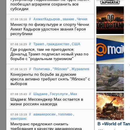
пообещал аграриям сохранить все
субсидии
#
АхматКадыров
, звание
, Чечня
07.08 18:16
Министр по физкультуре и спорту Чечни
Ахмат Кадыров удостоен звания Героя
республики
#
Трамп
, гражданство
, США
07.08 16:29
Где родился, там не пригодился:
Дональд Трамп подписал новый указ по
борьбе с "родильным туризмом"
#
Политика
, "Яблоко"
, Журавлев
07.08 16:15
Конкуренты по борьбе за думские
кресла активно требуют снять "Яблоко" с
выборов
#
Шадаев
, Госуслуги
, Max
07.08 15:43
Шадаев: Мессенджер Max остается в
жизни россиян навсегда
#
авиакеросин
, топливо
,
07.08 13:19
минтранс
В «World of Ta
Минтранс предложил снизить
требования к качеству авиакеросина