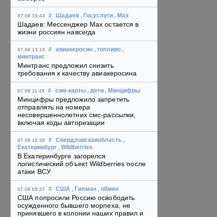
#
Шадаев
, Госуслуги
, Max
07.08 15:43
Шадаев: Мессенджер Max остается в
жизни россиян навсегда
#
авиакеросин
, топливо
,
07.08 13:19
минтранс
Минтранс предложил снизить
требования к качеству авиакеросина
#
сим-карты
, дети
, Минцифры
07.08 11:49
Минцифры предложило запретить
отправлять на номера
несовершеннолетних смс-рассылки,
включая коды авторизации
#
Свердловскаяобласть
,
07.08 10:39
Екатеринбург
, Wildberries
В Екатеринбурге загорелся
логистический объект Wildberries после
атаки ВСУ
#
США
, Гилман
, обмен
07.08 09:27
США попросили Россию освободить
осужденного бывшего морпеха, не
принявшего в колонии наших правил и