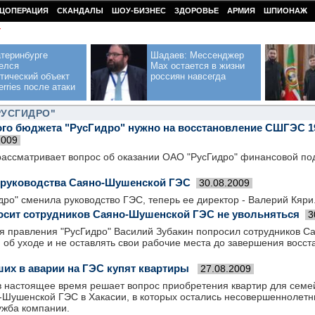
ЦОПЕРАЦИЯ
СКАНДАЛЫ
ШОУ-БИЗНЕС
ЗДОРОВЬЕ
АРМИЯ
ШПИОНАЖ
У
теринбурге
Шадаев: Мессенджер
елся
Max остается в жизни
тический объект
россиян навсегда
erries после атаки
РУСГИДРО"
го бюджета "РусГидро" нужно на восстановление СШГЭС 1
2009
ассматривает вопрос об оказании ОАО "РусГидро" финансовой по
 руководства Саяно-Шушенской ГЭС
30.08.2009
ро" сменила руководство ГЭС, теперь ее директор - Валерий Кяри
осит сотрудников Саяно-Шушенской ГЭС не увольняться
3
ля правления "РусГидро" Василий Зубакин попросил сотрудников 
 об уходе и не оставлять свои рабочие места до завершения восс
их в аварии на ГЭС купят квартиры
27.08.2009
в настоящее время решает вопрос приобретения квартир для семе
-Шушенской ГЭС в Хакасии, в которых остались несовершеннолетн
ужба компании.