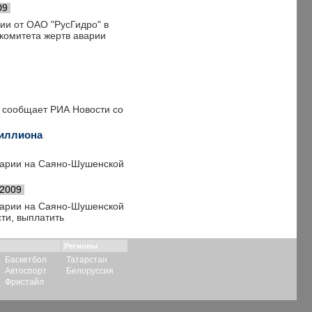
09
ии от ОАО "РусГидро" в
 комитета жертв аварии
, сообщает РИА Новости со
миллиона
варии на Саяно-Шушенской
.2009
варии на Саяно-Шушенской
ти, выплатить
Регионы
Баскетбол
Татарстан
Автоспорт
Белоруссия
Фристайл