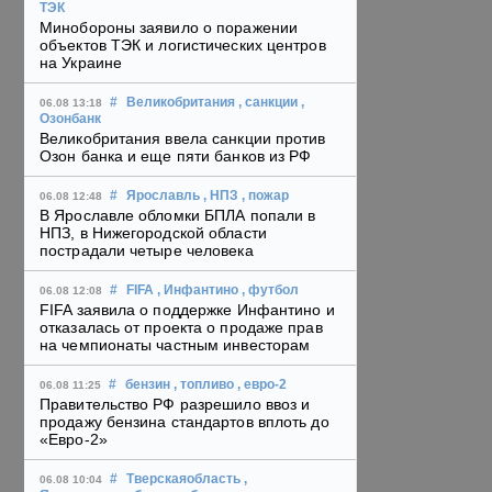
ТЭК
Минобороны заявило о поражении
объектов ТЭК и логистических центров
на Украине
#
Великобритания
, санкции
,
06.08 13:18
Озонбанк
Великобритания ввела санкции против
Озон банка и еще пяти банков из РФ
#
Ярославль
, НПЗ
, пожар
06.08 12:48
В Ярославле обломки БПЛА попали в
НПЗ, в Нижегородской области
пострадали четыре человека
#
FIFA
, Инфантино
, футбол
06.08 12:08
FIFA заявила о поддержке Инфантино и
отказалась от проекта о продаже прав
на чемпионаты частным инвесторам
#
бензин
, топливо
, евро-2
06.08 11:25
Правительство РФ разрешило ввоз и
продажу бензина стандартов вплоть до
«Евро-2»
#
Тверскаяобласть
,
06.08 10:04