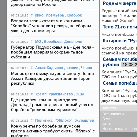
Родным жертв 
депортации из России
Родные погибших
размере 1 миллио
#
кино
, премьера
, Колобок
07.08 18:35
Николай Жолоб.
Вопреки злопыхателям и критикам,
"Колобок" установил рекорд по сборам
Тело 71-го по
уже в день премьеры
Число погибших 
Котировки "Ру
#
МО
, Воробьев
, Деньполя
07.08 18:29
Губернатор Подмосковья на «Дне поля»
Число погибших в
пообещал аграриям сохранить все
ссылкой на предс
субсидии
Семьям погибш
рублей
18.08.
#
АхматКадыров
, звание
, Чечня
07.08 18:16
Компания "РусГи
Министр по физкультуре и спорту Чечни
ГЭС по 1 млн руб
Ахмат Кадыров удостоен звания Героя
Семьи погибши
республики
Компания "РусГи
#
Трамп
, гражданство
, США
07.08 16:29
ГЭС по 1 млн руб
Где родился, там не пригодился:
двухмесячную за
Дональд Трамп подписал новый указ по
Новости
борьбе с "родильным туризмом"
Все новости
В мире
#
Политика
, "Яблоко"
, Журавлев
07.08 16:15
Фото
Конкуренты по борьбе за думские
Новости партнеров
кресла активно требуют снять "Яблоко" с
выборов