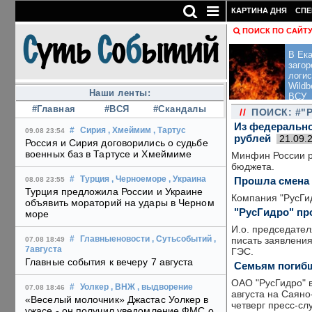
КАРТИНА ДНЯ
СПЕ
ПОИСК ПО САЙТ
В Ека
загор
логис
Wildb
Наши ленты:
ВСУ
#Главная
#ВСЯ
#Скандалы
//
ПОИСК: #"
Из федерально
#
Сирия
, Хмеймим
, Тартус
09.08 23:54
рублей
21.09.
Россия и Сирия договорились о судьбе
военных баз в Тартусе и Хмеймиме
Минфин России р
бюджета.
Прошла смена
#
Турция
, Черноеморе
, Украина
08.08 23:55
Турция предложила России и Украине
Компания "РусГид
объявить мораторий на удары в Черном
"РусГидро" пр
море
И.о. председате
писать заявления
#
Главныеновости
, Сутьсобытий
,
07.08 18:49
7августа
ГЭС.
Главные события к вечеру 7 августа
Семьям погибш
ОАО "РусГидро" 
#
Уолкер
, ВНЖ
, выдворение
07.08 18:46
августа на Саяно
«Веселый молочник» Джастас Уолкер в
четверг пресс-сл
ужасе - он получил уведомление ФМС о