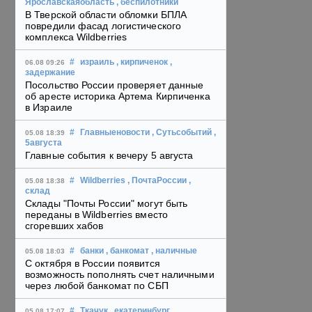
Ярославскаяобласть
, беспилотники
В Тверской области обломки БПЛА
повредили фасад логистического
комплекса Wildberries
#
израиль
, кирпиченок
,
06.08 09:26
задержание
Посольство России проверяет данные
об аресте историка Артема Кирпиченка
в Израиле
#
Главныеновости
, Сутьсобытий
,
05.08 18:39
5августа
Главные события к вечеру 5 августа
#
Wildberries
, ПочтаРоссии
,
05.08 18:38
склад
Склады "Почты России" могут быть
переданы в Wildberries вместо
сгоревших хабов
#
банки
, банкомат
, наличные
05.08 18:03
С октября в России появится
возможность пополнять счет наличными
через любой банкомат по СБП
#
Ткачук
, екатеринбург
,
05.08 17:07