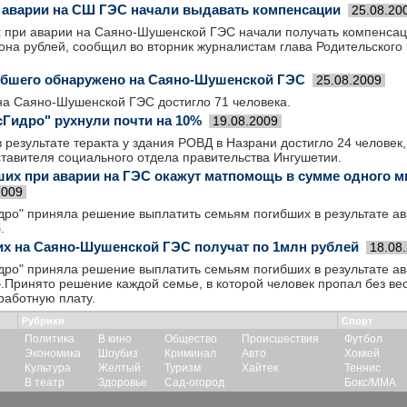
аварии на СШ ГЭС начали выдавать компенсации
25.08.20
 при аварии на Саяно-Шушенской ГЭС начали получать компенсац
на рублей, сообщил во вторник журналистам глава Родительского
гибшего обнаружено на Саяно-Шушенской ГЭС
25.08.2009
на Саяно-Шушенской ГЭС достигло 71 человека.
сГидро" рухнули почти на 10%
19.08.2009
 результате теракта у здания РОВД в Назрани достигло 24 человек
тавителя социального отдела правительства Ингушетии.
их при аварии на ГЭС окажут матпомощь в сумме одного 
2009
дро" приняла решение выплатить семьям погибших в результате а
.
х на Саяно-Шушенской ГЭС получат по 1млн рублей
18.08
дро" приняла решение выплатить семьям погибших в результате а
.Принято решение каждой семье, в которой человек пропал без вес
работную плату.
Рубрики
Спорт
Политика
В кино
Общество
Происшествия
Футбол
Экономика
Шоубиз
Криминал
Авто
Хоккей
Культура
Желтый
Туризм
Хайтек
Теннис
В театр
Здоровье
Сад-огород
Бокс/ММА