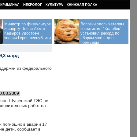
КРИМИНАЛ
НЕКРОЛОГ
КУЛЬТУРА
КНИЖНАЯ ПОЛКА
Министр по физкультуре
Вопреки злопыхателям
и спорту Чечни Ахмат
и критикам, "Колобок"
Кадыров удостоен
установил рекорд по
звания Героя республики
сборам уже в день
премьеры
9,3 млрд
ддержки из федерального
.
0.08.2009
Саяно-Шушенской ГЭС не
тановительных работ на
й погибших в аварии 17
ие дети, сообщает в