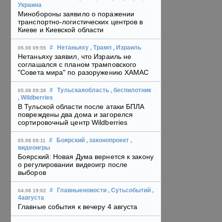
Украина
Минобороны заявило о поражении
транспортно-логистических центров в
Киеве и Киевской области
#
Нетаньяху
, Трамп
, Израиль
05.08 09:55
Нетаньяху заявил, что Израиль не
соглашался с планом трамповского
"Совета мира" по разоружению ХАМАС
#
Тульскаяобласть
, беспилотник
05.08 09:38
, Wildberries
В Тульской области после атаки БПЛА
повреждены два дома и загорелся
сортировочный центр Wildberries
#
Боярский
, законопроект
,
05.08 09:11
видеоигры
Боярский: Новая Дума вернется к закону
о регулировании видеоигр после
выборов
#
Главныеновости
, Сутьсобытий
,
04.08 19:02
4августа
Главные события к вечеру 4 августа