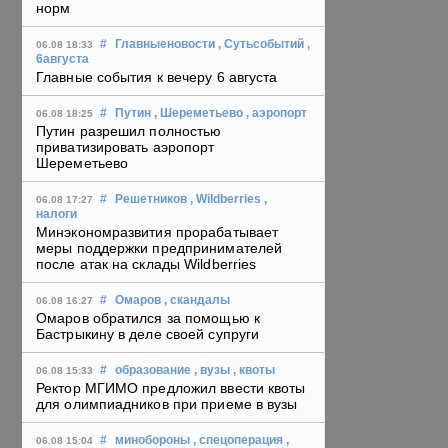
норм
#
Главныеновости
, Сутьсобытий
,
06.08 18:33
6августа
Главные события к вечеру 6 августа
#
Путин
, Шереметьево
, аэропорт
06.08 18:25
Путин разрешил полностью
приватизировать аэропорт
Шереметьево
#
Решетников
, Wildberries
,
06.08 17:27
налоги
Минэкономразвития прорабатывает
меры поддержки предпринимателей
после атак на склады Wildberries
#
Омаров
, скандалы
06.08 16:27
Омаров обратился за помощью к
Бастрыкину в деле своей супруги
#
образование
, вузы
, квоты
06.08 15:33
Ректор МГИМО предложил ввести квоты
для олимпиадников при приеме в вузы
#
минобороны
, спецоперация
,
06.08 15:04