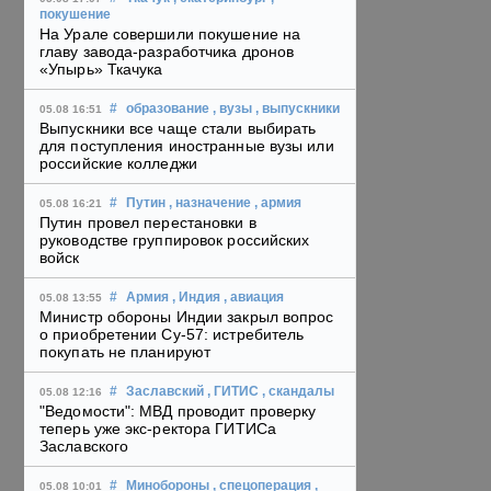
покушение
На Урале совершили покушение на
главу завода-разработчика дронов
«Упырь» Ткачука
#
образование
, вузы
, выпускники
05.08 16:51
Выпускники все чаще стали выбирать
для поступления иностранные вузы или
российские колледжи
#
Путин
, назначение
, армия
05.08 16:21
Путин провел перестановки в
руководстве группировок российских
войск
#
Армия
, Индия
, авиация
05.08 13:55
Министр обороны Индии закрыл вопрос
о приобретении Су-57: истребитель
покупать не планируют
#
Заславский
, ГИТИС
, скандалы
05.08 12:16
"Ведомости": МВД проводит проверку
теперь уже экс-ректора ГИТИСа
Заславского
#
Минобороны
, спецоперация
,
05.08 10:01