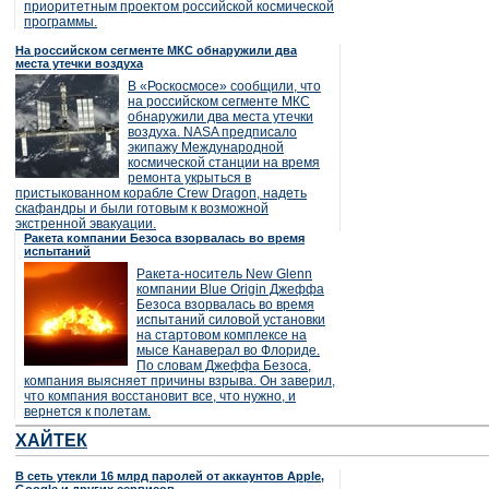
приоритетным проектом российской космической
программы.
На российском сегменте МКС обнаружили два
места утечки воздуха
В «Роскосмосе» сообщили, что
на российском сегменте МКС
обнаружили два места утечки
воздуха. NASA предписало
экипажу Международной
космической станции на время
ремонта укрыться в
пристыкованном корабле Crew Dragon, надеть
скафандры и были готовым к возможной
экстренной эвакуации.
Ракета компании Безоса взорвалась во время
испытаний
Ракета-носитель New Glenn
компании Blue Origin Джеффа
Безоса взорвалась во время
испытаний силовой установки
на стартовом комплексе на
мысе Канаверал во Флориде.
По словам Джеффа Безоса,
компания выясняет причины взрыва. Он заверил,
что компания восстановит все, что нужно, и
вернется к полетам.
ХАЙТЕК
В сеть утекли 16 млрд паролей от аккаунтов Apple,