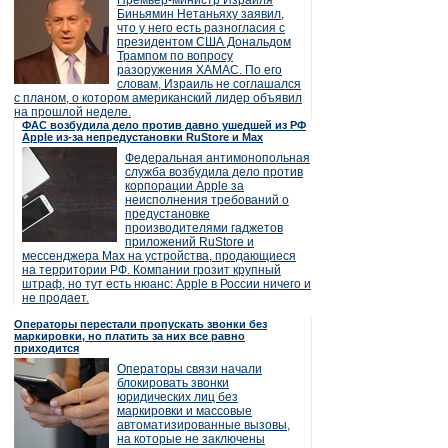
Премьер-министр Израиля
Биньямин Нетаньяху заявил,
что у него есть разногласия с
президентом США Дональдом
Трампом по вопросу
разоружения ХАМАС. По его
словам, Израиль не соглашался
с планом, о котором американский лидер объявил
на прошлой неделе.
ФАС возбудила дело против давно ушедшей из РФ
Apple из-за непредустановки RuStore и Max
Федеральная антимонопольная
служба возбудила дело против
корпорации Apple за
неисполнения требований о
предустановке
производителями гаджетов
приложений RuStore и
мессенджера Max на устройства, продающиеся
на территории РФ. Компании грозит крупный
штраф, но тут есть нюанс: Apple в России ничего и
не продает.
Операторы перестали пропускать звонки без
маркировки, но платить за них все равно
приходится
Операторы связи начали
блокировать звонки
юридических лиц без
маркировки и массовые
автоматизированные вызовы,
на которые не заключены