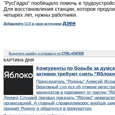
"РусГидро" пообещало помочь в трудоустройс
Для восстановления станции, которое продли
четырех лет, нужны работники.
дзен
Добавляйте
CСб
в свои источники
0
Выделите ошибку и отправьте по
CTRL+ENTER
КАРТИНА ДНЯ
Конкуренты по борьбе за думск
активно требуют снять "Яблок
Председатель "Родины" Алексей Жура
Верховный суд иск об отмене регистр
кандидатов в парламент от партии "Я
Леонид Слуцкий призвал признать "Яблоко" нежелате
организацией. А главный справедливорос вообще заяв
продает Родину и обратился в прокуратуру.