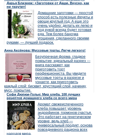
Дарья Близнюк: «Заготовки от Даши. Вкусно, как
ни «крути»!
Домашние заготовки — простой
способ есть полезные фрукты и
овощи круглый год. А еще это
очень удобно: делать их легко и
под рукой всегда будет готовая
еда. Тем более баночка
угощения, сделанного своими
руками, — лучший подарок.
Анна Аксёнова: Муссовые торты. Легче легкого!
Безупречная форма, гладкое
покрытие, идеальный разрез —
книга расскажет, как
приготовить торт
перфекциониста. Вы увидите
муссовые торты в разрезе и
узнаете, как приготовить
каждый слой: бисквит, хрустящий слой, начинку,
мусс, покрытие.
Софи Дюпюи-Голье: Мир хлеба. 100 лучших
рецептов домашнего хлеба со всего мира
Аромат свежеиспеченного
хлеба повышает уровень
эндорфинов, гормонов счастья.
Это работает на генетическом
уровне, ведь хлеб —
универсальный продукт, основа
повседневного рациона всех
народов мира.