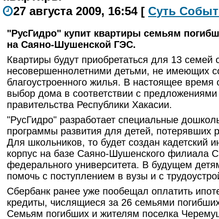
27 августа 2009, 16:54
[
С
уть
С
о
б
ыт
"РусГидро" купит квартиры семьям погибш
на Саяно-Шушенской ГЭС.
Квартиры будут приобретаться для 13 семей 
несовершеннолетними детьми, не имеющих с
благоустроенного жилья. В настоящее время 
выбор дома в соответствии с предложениями
правительства Республики Хакасии.
"РусГидро" разработает специальные дошкол
программы развития для детей, потерявших 
Для школьников, то будет создан кадетский 
корпус на базе Саяно-Шушенского филиала С
федерального университета. В будущем дет
помочь с поступлением в вузы и с трудоустро
Сбербанк ранее уже пообещал оплатить ипот
кредиты, числящиеся за 26 семьями погибших
Cемьям погибших и жителям поселка Черему