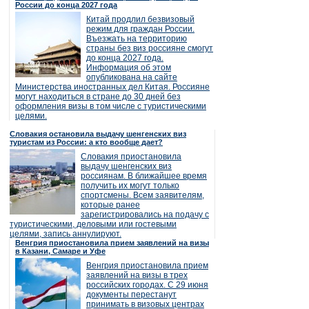
России до конца 2027 года
Китай продлил безвизовый
режим для граждан России.
Въезжать на территорию
страны без виз россияне смогут
до конца 2027 года.
Информация об этом
опубликована на сайте
Министерства иностранных дел Китая. Россияне
могут находиться в стране до 30 дней без
оформления визы в том числе с туристическими
целями.
Словакия остановила выдачу шенгенских виз
туристам из России: а кто вообще дает?
Словакия приостановила
выдачу шенгенских виз
россиянам. В ближайшее время
получить их могут только
спортсмены. Всем заявителям,
которые ранее
зарегистрировались на подачу с
туристическими, деловыми или гостевыми
целями, запись аннулируют.
Венгрия приостановила прием заявлений на визы
в Казани, Самаре и Уфе
Венгрия приостановила прием
заявлений на визы в трех
российских городах. С 29 июня
документы перестанут
принимать в визовых центрах