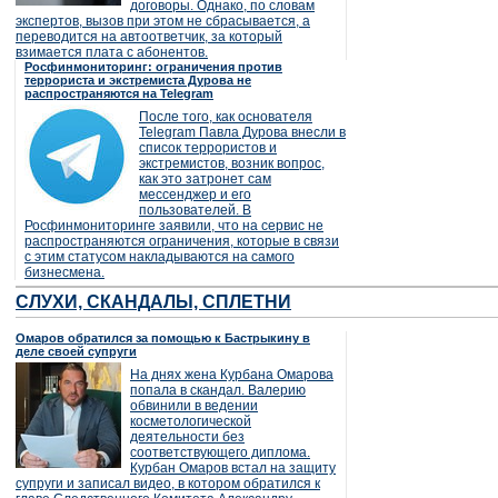
договоры. Однако, по словам
экспертов, вызов при этом не сбрасывается, а
переводится на автоответчик, за который
взимается плата с абонентов.
Росфинмониторинг: ограничения против
террориста и экстремиста Дурова не
распространяются на Telegram
После того, как основателя
Telegram Павла Дурова внесли в
список террористов и
экстремистов, возник вопрос,
как это затронет сам
мессенджер и его
пользователей. В
Росфинмониторинге заявили, что на сервис не
распространяются ограничения, которые в связи
с этим статусом накладываются на самого
бизнесмена.
СЛУХИ, СКАНДАЛЫ, СПЛЕТНИ
Омаров обратился за помощью к Бастрыкину в
деле своей супруги
На днях жена Курбана Омарова
попала в скандал. Валерию
обвинили в ведении
косметологической
деятельности без
соответствующего диплома.
Курбан Омаров встал на защиту
супруги и записал видео, в котором обратился к