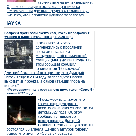
столкнуться на пути к вершине.
Однако её поступок оказался практически
незамеченным другими представителями шоу-
бизнеса, что неприятно удивило телезвезду.
НАУКА
Вопреки прогнозам скептиков, Россия продолжит
участие в работе МКС - пока до 2030 года
"Роскосмос" и NASA
договорились о продлении
срока эксплуатации
Международной космической
станции (МКС) до 2030 года. Об
этом сообщил сообщил
гендиректор "Роскосмоса"
Дмитрий Баканов. И это при том, что Дмитрий
Рогозин еще в 2014 году заявлял, что Россия
выходит из проекта, а самой станции "пора на
пенсию".
«Роскосмос» планирует запуск двух ракет «Союз-5»
летом 2027 года
«Роскомос» планирует, что
запуск еще двух ракет-
носителей «Союз-5» состоится
летом 2027 года. Об этом
сообщил гендиректор
госкорпорации Дмитрий
Баканов. Первый запуск ракеты
состоялся 30 апреля. Денис Мантуров говорил
ранее, что именно «Союз-5» остается