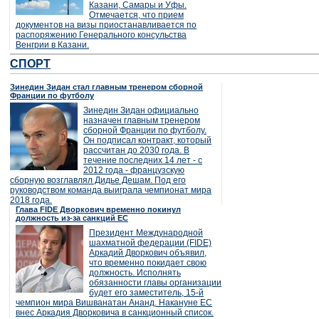
Казани, Самары и Уфы.
Отмечается, что прием
документов на визы приостанавливается по
распоряжению Генерального консульства
Венгрии в Казани.
СПОРТ
Зинедин Зидан стал главным тренером сборной
Франции по футболу
Зинедин Зидан официально
назначен главным тренером
сборной Франции по футболу.
Он подписал контракт, который
рассчитан до 2030 года. В
течение последних 14 лет - с
2012 года - французскую
сборную возглавлял Дидье Дешам. Под его
руководством команда выиграла чемпионат мира
2018 года.
Глава FIDE Дворкович временно покинул
должность из-за санкций ЕС
Президент Международной
шахматной федерации (FIDE)
Аркадий Дворкович объявил,
что временно покидает свою
должность. Исполнять
обязанности главы организации
будет его заместитель, 15-й
чемпион мира Вишванатан Ананд. Накануне ЕС
внес Аркадия Дворковича в санкционный список.