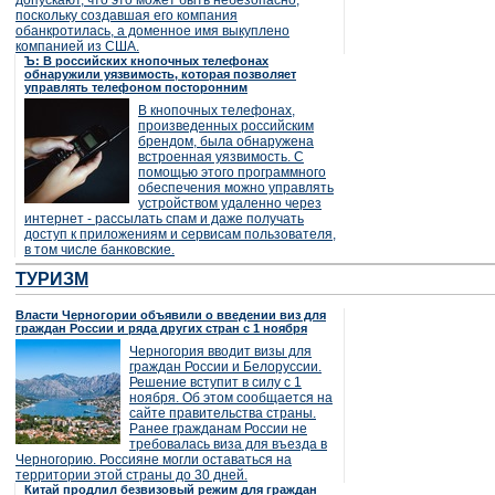
допускают, что это может быть небезопасно,
поскольку создавшая его компания
обанкротилась, а доменное имя выкуплено
компанией из США.
Ъ: В российских кнопочных телефонах
обнаружили уязвимость, которая позволяет
управлять телефоном посторонним
В кнопочных телефонах,
произведенных российским
брендом, была обнаружена
встроенная уязвимость. С
помощью этого программного
обеспечения можно управлять
устройством удаленно через
интернет - рассылать спам и даже получать
доступ к приложениям и сервисам пользователя,
в том числе банковские.
ТУРИЗМ
Власти Черногории объявили о введении виз для
граждан России и ряда других стран с 1 ноября
Черногория вводит визы для
граждан России и Белоруссии.
Решение вступит в силу с 1
ноября. Об этом сообщается на
сайте правительства страны.
Ранее гражданам России не
требовалась виза для въезда в
Черногорию. Россияне могли оставаться на
территории этой страны до 30 дней.
Китай продлил безвизовый режим для граждан