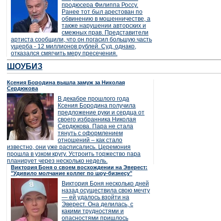
продюсера Филиппа Россу.
Ранее тот был арестован по
обвинению в мошенничестве, а
также нарушении авторских и
смежных прав. Представители
артиста сообщили, что он погасил большую часть
ущерба - 12 миллионов рублей. Суд, однако,
отказался смягчить меру пресечения.
ШОУБИЗ
Ксения Бородина вышла замуж за Николая
Сердюкова
В декабре прошлого года
Ксения Бородина получила
предложение руки и сердца от
своего избранника Николая
Сердюкова. Пара не стала
тянуть с оформлением
отношений – как стало
известно, они уже расписались. Церемония
прошла в узком кругу. Устроить торжество пара
планирует через несколько недель.
Виктория Боня о своем восхождении на Эверест:
"Удивило молчание коллег по шоу-бизнесу"
Виктория Боня несколько дней
назад осуществила свою мечту
— ей удалось взойти на
Эверест. Она делилась, с
какими трудностями и
опасностями пришлось