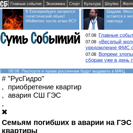
Главные события
Экономика
Спорт
Культура
Шоубиз
Желт
В Екатеринбурге загорелся
Шадаев: Месс
логистический объект
остается в жи
Wildberries после атаки ВСУ
навсегда
Главные событ
07.08
«Веселый моло
07.08
уведомление ФМС о
Вопреки злопы
07.08
сборам уже в день 
|
08.08 Паспорта и права россиянам будут выдавать в МФЦ
#
"РусГидро"
,
приобретение квартир
,
авария СШ ГЭС
,
Семьям погибших в аварии на ГЭС
квартиры