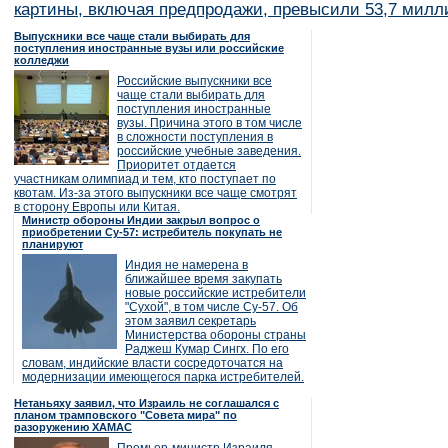
картины, включая предпродажи, превысили 53,7 милл
Выпускники все чаще стали выбирать для
поступления иностранные вузы или российские
колледжи
Российские выпускники все
чаще стали выбирать для
поступления иностранные
вузы. Причина этого в том числе
в сложности поступления в
российские учебные заведения.
Приоритет отдается
участникам олимпиад и тем, кто поступает по
квотам. Из-за этого выпускники все чаще смотрят
в сторону Европы или Китая.
Министр обороны Индии закрыл вопрос о
приобретении Су-57: истребитель покупать не
планируют
Индия не намерена в
ближайшее время закупать
новые российские истребители
"Сухой", в том числе Су-57. Об
этом заявил секретарь
Министерства обороны страны
Раджеш Кумар Сингх. По его
словам, индийские власти сосредоточатся на
модернизации имеющегося парка истребителей.
Нетаньяху заявил, что Израиль не соглашался с
планом трамповского "Совета мира" по
разоружению ХАМАС