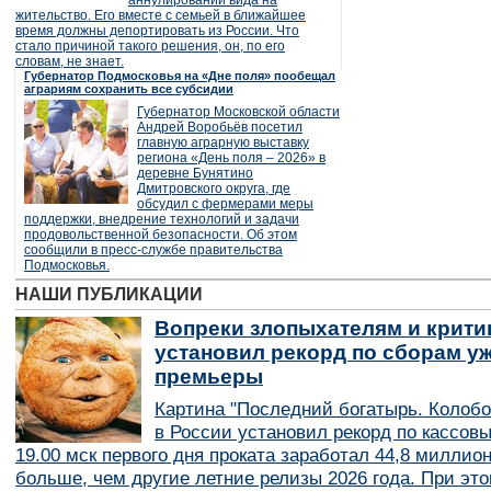
аннулировании вида на
жительство. Его вместе с семьей в ближайшее
время должны депортировать из России. Что
стало причиной такого решения, он, по его
словам, не знает.
Губернатор Подмосковья на «Дне поля» пообещал
аграриям сохранить все субсидии
Губернатор Московской области
Андрей Воробьёв посетил
главную аграрную выставку
региона «День поля – 2026» в
деревне Бунятино
Дмитровского округа, где
обсудил с фермерами меры
поддержки, внедрение технологий и задачи
продовольственной безопасности. Об этом
сообщили в пресс-службе правительства
Подмосковья.
НАШИ ПУБЛИКАЦИИ
Вопреки злопыхателям и крити
установил рекорд по сборам уж
премьеры
Картина "Последний богатырь. Колобо
в России установил рекорд по кассов
19.00 мск первого дня проката заработал 44,8 миллио
больше, чем другие летние релизы 2026 года. При эт