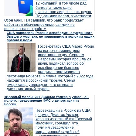
12 компаний, в том числе ряд
банков, а также одно
физическое лицо и шесть судов.
Под санкции попал, в частности
Озон банк. Там заявили, что банк продолжает
работать в обычном режиме, санкции не
повлияют на его работу.
США попросили Россию освободить осужденного
бывшего морпеха, не принявшего в колонии наших
правил и норм
Госсекретарь США Марко Рубио
на встрече с министром
иностранных дел Сергеем
Лавровым, которая прошла 23
июля, подписал вопрос об
освобождении бывшего
американского морского
пехотинца Роберта Гилмана, который с 2022 года
находится в российской тюрьме. Семья
американца утверждает, что он впал в
диссоциативный ступор.
«Веселый молочник» Джастас Уолкер в ужасе - он
получил уведомление ФМС о депортации из
России
Переехавший в Россию из США
фермер Джастас Уолкер,
хорошо известный как "Веселый
молочник", сообщил, что
получил уведомление
миграционной службы об