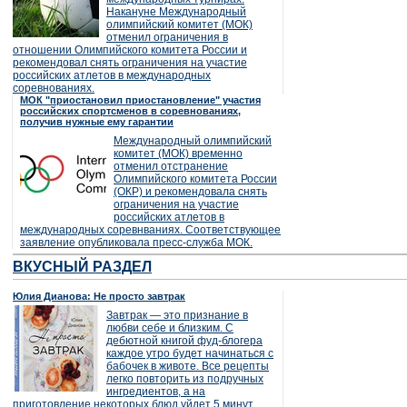
Накануне Международный
олимпийский комитет (МОК)
отменил ограничения в
отношении Олимпийского комитета России и
рекомендовал снять ограничения на участие
российских атлетов в международных
соревнованиях.
МОК "приостановил приостановление" участия
российских спортсменов в соревнованиях,
получив нужные ему гарантии
Международный олимпийский
комитет (МОК) временно
отменил отстранение
Олимпийского комитета России
(ОКР) и рекомендовала снять
ограничения на участие
российских атлетов в
международных соревнваниях. Соответствующее
заявление опубликовала пресс-служба МОК.
ВКУСНЫЙ РАЗДЕЛ
Юлия Дианова: Не просто завтрак
Завтрак — это признание в
любви себе и близким. С
дебютной книгой фуд-блогера
каждое утро будет начинаться с
бабочек в животе. Все рецепты
легко повторить из подручных
ингредиентов, а на
приготовление некоторых блюд уйдет 5 минут.