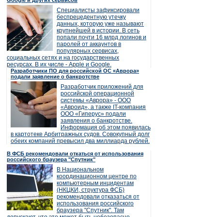
Google и других сервисов
Специалисты зафиксировали
беспрецедентную утечку
данных, которую уже называют
крупнейшей в истории. В сеть
попали почти 16 млрд логинов и
паролей от аккаунтов в
популярных сервисах,
социальных сетях и на государственных
ресурсах. В их числе - Apple и Google.
Разработчики ПО для российской ОС «Аврора»
подали заявление о банкротстве
Разработчик приложений для
российской операционной
системы «Аврора» - ООО
«Авроид», а также IT-компания
ООО «Гиперус» подали
заявления о банкротстве.
Информация об этом появилась
в картотеке Арбитражных судов. Совокупный долг
обеих компаний превысил два миллиарда рублей.
В ФСБ рекомендовали откаться от использования
российского браузера "Спутник"
В Национальном
координационном центре по
компьютерным инцидентам
(НКЦКИ, структура ФСБ)
рекомендовали отказаться от
использования российского
браузера "Спутник". Там