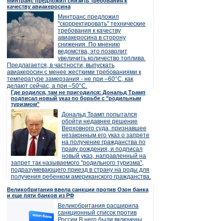
Минтранс предложил снизить требования к
качеству авиакеросина
Минтранс предложил
"скорректировать" технические
требования к качеству
авиакеросина в сторону
снижения. По мнению
ведомства, это позволит
увеличить количество топлива.
Предлагается, в частности, выпускать
авиакеросин с менее жесткими требованиями к
температуре замерзания - не при –60°C, как
делают сейчас, а при –50°C.
Где родился, там не пригодился: Дональд Трамп
подписал новый указ по борьбе с "родильным
туризмом"
Дональд Трамп попытался
обойти недавнее решение
Верховного суда, признавшее
незаконным его указ о запрете
на получение гражданства по
праву рождения, и подписал
новый указ, направленный на
запрет так называемого "родильного туризма",
подразумевающего приезд в страну на роды для
получения ребенком американского гражданства.
Великобритания ввела санкции против Озон банка
и еще пяти банков из РФ
Великобритания расширила
санкционный список против
России.В него были включены