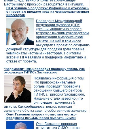
главе Следственного Комитета Александру
Бастрыкину с просьбой разобраться в ситуации.
FIFA заявила о поддержке Инфантино и отказалась
от проекта о продаже прав на чемпионаты частным
инвесторам
Президент Международной
федерации футбола (FIFA)
Джанни Инфантино провел
встречу с высшим руководством
организации в марокканском
Рабате. На ней в том числе
обсуждался проект по созданию
дочерней структуры для продажи доли прав на
чемпионаты частным инвесторам. По итогам
встречи FIFA заявила о поддержке Инфантино и
отказе от проекта.
"Ведомости": МВД проводит проверку теперь уже
экс-ректора ГИТИСа Заславского
Появилась информация о том,
что правоохранительные
органы проводят проверку в
отношении бывшего ректора
ГИТИСа Григория Заславского.
Накануне стало известно, что
он покидает должность 5
августа. Как сообщалось, ректор написал
заявление об отставке по собственному желанию.
Олег Газманов попросил отпустить его экс-
продюсера из СИЗО после выплаты 12 млн
Олег Газманов попросил
отпустить из СИЗО его экс-