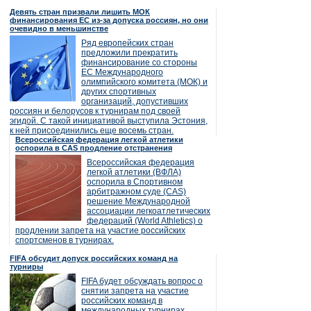
Девять стран призвали лишить МОК
финансирования ЕС из-за допуска россиян, но они
очевидно в меньшинстве
Ряд европейских стран
предложили прекратить
финансирование со стороны
ЕС Международного
олимпийского комитета (МОК) и
других спортивных
организаций, допустивших
россиян и белорусов к турнирам под своей
эгидой. С такой инициативой выступила Эстония,
к ней присоединились еще восемь стран.
Всероссийская федерация легкой атлетики
оспорила в CAS продление отстранения
Всероссийская федерация
легкой атлетики (ВФЛА)
оспорила в Спортивном
арбитражном суде (CAS)
решение Международной
ассоциации легкоатлетических
федераций (World Athletics) о
продлении запрета на участие российских
спортсменов в турнирах.
FIFA обсудит допуск российских команд на
турниры
FIFA будет обсуждать вопрос о
снятии запрета на участие
российских команд в
международных турнирах.