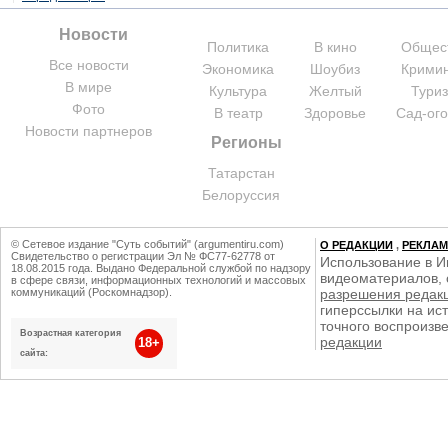
Новости
Политика
В кино
Общес
Все новости
Экономика
Шоубиз
Крими
В мире
Культура
Желтый
Тури
Фото
В театр
Здоровье
Сад-ог
Новости партнеров
Регионы
Татарстан
Белоруссия
© Сетевое издание "Суть событий" (argumentiru.com)
О РЕДАКЦИИ
,
РЕКЛА
Свидетельство о регистрации Эл № ФС77-62778 от
Использование в И
18.08.2015 года. Выдано Федеральной службой по надзору
видеоматериалов, 
в сфере связи, информационных технологий и массовых
коммуникаций (Роскомнадзор).
разрешения редак
гиперссылки на ист
точного воспроизв
Возрастная категория
редакции
18+
сайта: