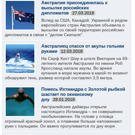
Австралия присоединилась к
высылке российских
дипломатов
27.03.2018
Вслед за США, Канадой, Украиной и рядом
европейских стран Австралия объявила о
высылке со своей территории российских
дипломатов в связи с "делом Скипаля".
Австралиец спасся от акулы голыми
руками
12.03.2018
На Серф Кост Шир в штате Виктория на 69-
летнего жителя Австралии по имени Роб
Кроссланд напали акулы. Во время
купания в море мужчина в какой-то момент
обнаружил тень, размер которой составлял 3,5 метра.
Помесь Ихтиандра с Золотой рыбкой
шастает по океанскому
дну
28.01.2018
Австралийские дайверы открыли
настоящего Ихтиандра – он совершенно
необыкновенен. На голове у пловца
огромный красный хохол, а плавники больше напоминают
руки с пальцами. Он важно прогуливается по дну моря.