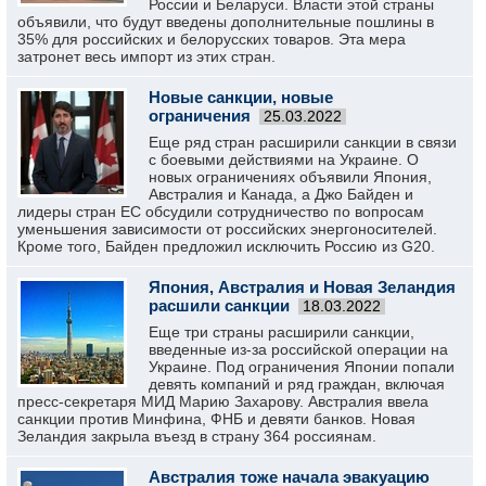
России и Беларуси. Власти этой страны
объявили, что будут введены дополнительные пошлины в
35% для российских и белорусских товаров. Эта мера
затронет весь импорт из этих стран.
Новые санкции, новые
ограничения
25.03.2022
Еще ряд стран расширили санкции в связи
с боевыми действиями на Украине. О
новых ограничениях объявили Япония,
Австралия и Канада, а Джо Байден и
лидеры стран ЕС обсудили сотрудничество по вопросам
уменьшения зависимости от российских энергоносителей.
Кроме того, Байден предложил исключить Россию из G20.
Япония, Австралия и Новая Зеландия
расшили санкции
18.03.2022
Еще три страны расширили санкции,
введенные из-за российской операции на
Украине. Под ограничения Японии попали
девять компаний и ряд граждан, включая
пресс-секретаря МИД Марию Захарову. Австралия ввела
санкции против Минфина, ФНБ и девяти банков. Новая
Зеландия закрыла въезд в страну 364 россиянам.
Австралия тоже начала эвакуацию