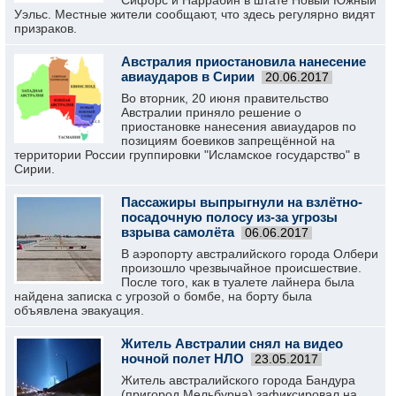
Сифорс и Наррабин в штате Новый Южный
Уэльс. Местные жители сообщают, что здесь регулярно видят
призраков.
Австралия приостановила нанесение
авиаударов в Сирии
20.06.2017
Во вторник, 20 июня правительство
Австралии приняло решение о
приостановке нанесения авиаударов по
позициям боевиков запрещённой на
территории России группировки "Исламское государство" в
Сирии.
Пассажиры выпрыгнули на взлётно-
посадочную полосу из-за угрозы
взрыва самолёта
06.06.2017
В аэропорту австралийского города Олбери
произошло чрезвычайное происшествие.
После того, как в туалете лайнера была
найдена записка с угрозой о бомбе, на борту была
объявлена эвакуация.
Житель Австралии снял на видео
ночной полет НЛО
23.05.2017
Житель австралийского города Бандура
(пригород Мельбурна) зафиксировал на