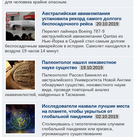
для человека крайне опасным.
Австралийская авиакомпания
установила рекорд самого долгого
беспосадочного рейса
20.10.2019
Перелет лайнера Boeing 787-9
австралийской авиакомпании Qantas из
Нью-Йорка в Сидней стал самым долгим
беспосадочным авиарейсом в истории. Самолет находился в
воздухе 19 часов 14 минут.
Палеонтолог нашел неизвестное
науке существо
19.10.2019
Палеонтолог Рассел Бикнелл из
австралийского Университета Новой Англии
обнаружил существо, неизвестного науке
вида, проведя повторный анализ
окаменелостей, найденных в Тасмании.
Исследователи назвали лучшие места
на планете, чтобы укрыться от
глобальной пандемии
02.10.2019
Столкнувшись с гипотетическим случаем
глобальной пандемии или кризиса,
угрожающего существованию