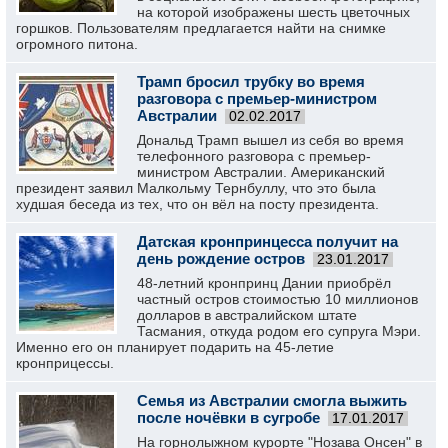
на которой изображены шесть цветочных
горшков. Пользователям предлагается найти на снимке
огромного питона.
Трамп бросил трубку во время
разговора с премьер-министром
Австралии
02.02.2017
Дональд Трамп вышел из себя во время
телефонного разговора с премьер-
министром Австралии. Американский
президент заявил Малкольму Тернбуллу, что это была
худшая беседа из тех, что он вёл на посту президента.
Датская кронпринцесса получит на
день рождение остров
23.01.2017
48-летний кронпринц Дании приобрёл
частный остров стоимостью 10 миллионов
долларов в австралийском штате
Тасмания, откуда родом его супруга Мэри.
Именно его он планирует подарить на 45-летие
кронприцессы.
Семья из Австралии смогла выжить
после ночёвки в сугробе
17.01.2017
На горнолыжном курорте "Нозава Онсен" в