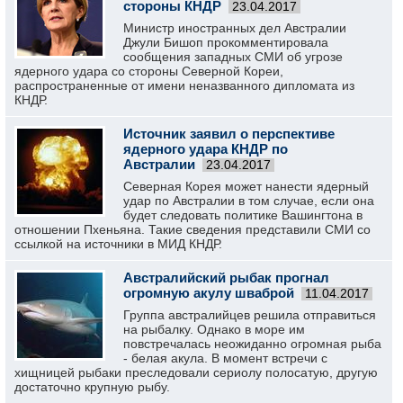
стороны КНДР
23.04.2017
Министр иностранных дел Австралии
Джули Бишоп прокомментировала
сообщения западных СМИ об угрозе
ядерного удара со стороны Северной Кореи,
распространенные от имени неназванного дипломата из
КНДР.
Источник заявил о перспективе
ядерного удара КНДР по
Австралии
23.04.2017
Северная Корея может нанести ядерный
удар по Австралии в том случае, если она
будет следовать политике Вашингтона в
отношении Пхеньяна. Такие сведения представили СМИ со
ссылкой на источники в МИД КНДР.
Австралийский рыбак прогнал
огромную акулу шваброй
11.04.2017
Группа австралийцев решила отправиться
на рыбалку. Однако в море им
повстречалась неожиданно огромная рыба
- белая акула. В момент встречи с
хищницей рыбаки преследовали сериолу полосатую, другую
достаточно крупную рыбу.