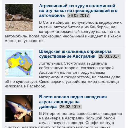
Агрессивный кенгуру с соломинкой
во рту напал на преследовавший его
автомобиль‍
26.03.2017
В Сети набирает популярность видеоролик,
снятый автолюбителем из Канберры, на
котором агрессивный кенгуру напал на его
автомобиль. Когда произошел необычный инцидент и в каком
месте, не уточняется.
Шведская школьница опровергла
существование Австралии
25.03.2017
Жительница Стокгольма выдвинула
собственную теорию, согласно которой
Австралия является придуманным
материком и государством, на самом деле
её не существует. Свою версию устройства мира школьница
изложила в Facebook.
В сети попало видео нападения
акулы-людоеда на
дайвера
25.02.2017
В Интернет попала видеозапись нападения
на дайвера в Австралии большой белой
акулы - акулы людоеда. Серфингисту, к
счастью, удалось отбить от большого морского хищника.