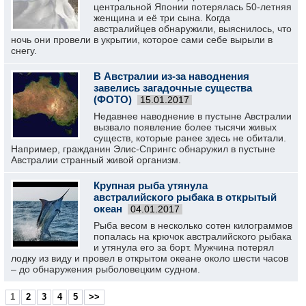
центральной Японии потерялась 50-летняя
женщина и её три сына. Когда
австралийцев обнаружили, выяснилось, что
ночь они провели в укрытии, которое сами себе вырыли в
снегу.
В Австралии из-за наводнения
завелись загадочные существа
(ФОТО)
15.01.2017
Недавнее наводнение в пустыне Австралии
вызвало появление более тысячи живых
существ, которые ранее здесь не обитали.
Например, гражданин Элис-Спрингс обнаружил в пустыне
Австралии странный живой организм.
Крупная рыба утянула
австралийского рыбака в открытый
океан
04.01.2017
Рыба весом в несколько сотен килограммов
попалась на крючок австралийского рыбака
и утянула его за борт. Мужчина потерял
лодку из виду и провел в открытом океане около шести часов
– до обнаружения рыболовецким судном.
1
2
3
4
5
>>