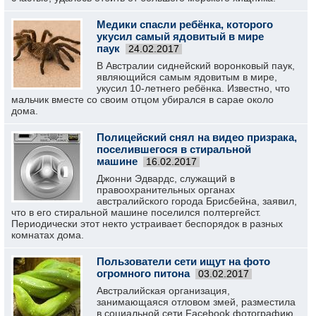
Медики спасли ребёнка, которого
укусил самый ядовитый в мире
паук
24.02.2017
В Австралии сиднейский воронковый паук,
являющийся самым ядовитым в мире,
укусил 10-летнего ребёнка. Известно, что
мальчик вместе со своим отцом убирался в сарае около
дома.
Полицейский снял на видео призрака,
поселившегося в стиральной
машине
16.02.2017
Джонни Эдвардс, служащий в
правоохранительных органах
австралийского города Брисбейна, заявил,
что в его стиральной машине поселился полтергейст.
Периодически этот некто устраивает беспорядок в разных
комнатах дома.
Пользователи сети ищут на фото
огромного питона
03.02.2017
Австралийская организация,
занимающаяся отловом змей, разместила
в социальной сети Facebook фотографию,