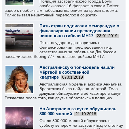
Полиция австралийского города Брум
опубликовала 16 февраля в своем Twitter
видео с необычным небесным явлением во время шторма.
Ролик вызвал нешуточный переполох в соцсетях.
Пять стран подписали меморандум о
финансировании преследования
виновных в гибели MH17
23.01.2019
Пять государств договорились о
финансировании преследования лиц,
ответственных за гибель над Донбассом
пассажирского Boeing 777, летевшего рейсом MH17.
Австралийскую топ-модель нашли
мёртвой в собственной
квартире
07.01.2019
Австралийская модель и актриса Аннализа
Браакензик была найдена мёртвой. Тело
девушки обнаружили в её квартире в канун
Рождества после того, как друзья обратились в полицию.
На Австралию за сутки обрушилось
300 000 молний
21.10.2018
Около 300 000 молний обрушилось в
субботу вечером на австралийскую столицу