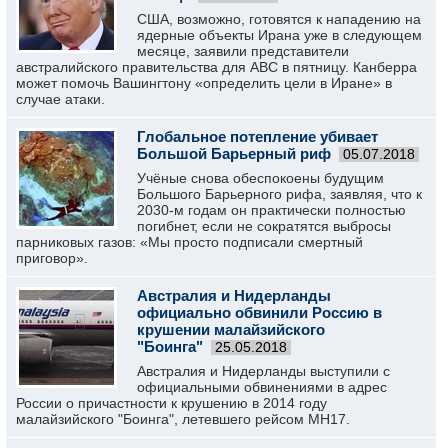
США, возможно, готовятся к нападению на
ядерные объекты Ирана уже в следующем
месяце, заявили представители
австралийского правительства для ABC в пятницу. Канберра
может помочь Вашингтону «определить цели в Иране» в
случае атаки.
Глобальное потепление убивает
Большой Барьерный риф
05.07.2018
Учёные снова обеспокоены будущим
Большого Барьерного рифа, заявляя, что к
2030-м годам он практически полностью
погибнет, если не сократятся выбросы
парниковых газов: «Мы просто подписали смертный
приговор».
Австралия и Нидерланды
официально обвинили Россию в
крушении малайзийского
"Боинга"
25.05.2018
Австралия и Нидерланды выступили с
официальными обвинениями в адрес
России о причастности к крушению в 2014 году
малайзийского "Боинга", летевшего рейсом MH17.