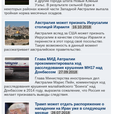
и другие города штата Новый Южный
Уэльс. В результате сильной бури в
некоторых районах южной части Западной Австралии выпала
тройная норма месячных осадков.
Австралия может признать Иерусалим
столицей Израиля
16.10.2018
Австралия вслед за США может признать
Иерусалим в качестве столицы Израиля и
перенести в этот город своё посольство.
Такую возможность в данный момент
рассматривает австралийское правительство.
Глава МИД Автралии
прокомментировала ход
расследования крушения MH17 над
Донбассом
27.09.2018
Глава Министерства иностранных дел
Австралии Марис Пейн, комментируя ход
расследования крушения малайзийского "Боинга" над
Донбассом в 2014 году, выразила сожаление, что Россия не
желает признавать выводы следствия.
Трамп может отдать распоряжение о
нападении на Иран уже в следующем
месяце
28.07.2018