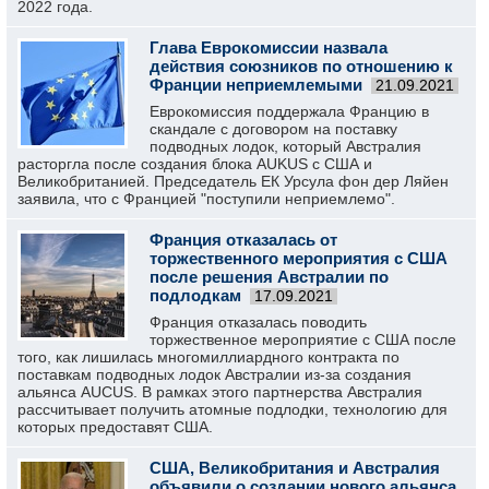
2022 года.
Глава Еврокомиссии назвала
действия союзников по отношению к
Франции неприемлемыми
21.09.2021
Еврокомиссия поддержала Францию в
скандале с договором на поставку
подводных лодок, который Австралия
расторгла после создания блока AUKUS с США и
Великобританией. Председатель ЕК Урсула фон дер Ляйен
заявила, что с Францией "поступили неприемлемо".
Франция отказалась от
торжественного мероприятия с США
после решения Австралии по
подлодкам
17.09.2021
Франция отказалась поводить
торжественное мероприятие с США после
того, как лишилась многомиллиардного контракта по
поставкам подводных лодок Австралии из-за создания
альянса AUCUS. В рамках этого партнерства Австралия
рассчитывает получить атомные подлодки, технологию для
которых предоставят США.
США, Великобритания и Австралия
объявили о создании нового альянса