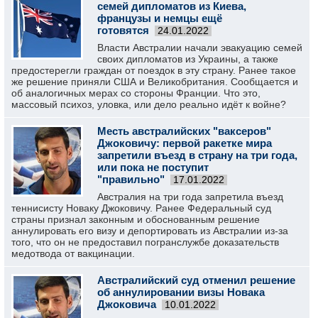
семей дипломатов из Киева,
французы и немцы ещё
готовятся
24.01.2022
Власти Австралии начали эвакуацию семей
своих дипломатов из Украины, а также
предостерегли граждан от поездок в эту страну. Ранее такое
же решение приняли США и Великобритания. Сообщается и
об аналогичных мерах со стороны Франции. Что это,
массовый психоз, уловка, или дело реально идёт к войне?
Месть австралийских "ваксеров"
Джоковичу: первой ракетке мира
запретили въезд в страну на три года,
или пока не поступит
"правильно"
17.01.2022
Австралия на три года запретила въезд
теннисисту Новаку Джоковичу. Ранее Федеральный суд
страны признал законным и обоснованным решение
аннулировать его визу и депортировать из Австралии из-за
того, что он не предоставил погранслужбе доказательств
медотвода от вакцинации.
Австралийский суд отменил решение
об аннулировании визы Новака
Джоковича
10.01.2022