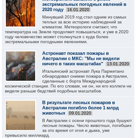
экстремальных погодных явлений в
2020 году
16.01.2020
Минувший 2019 год стал одним из самых
теплых за всю историю наблюдений за
климатом. Метеорологи считают, что
температура на Земле продолжит повышаться, и уже в 2020
году человечество может столкнуться с куда более
экстремальными погодными явлениями.
Астронавт показал пожары в
Австралии с МКС: "Мы не видели
ничего в таких масштабах"
13.01.2020
Итальянский астронавт Лука Пармитано
обнародовал снимки пожара в Австралии,
сделанные с борта Международной
космической станции. По его словам, ни он, ни его коллеги не
видели раньше бедствий подобных масштабов.
В результате лесных пожаров в
Австралии погибло более 1 млрд
животных
09.01.2020
В Австралии с осени прошлого года бушуют
лесные пожары. Число животных, погибших
за это время от огня и дыма, уже
превысило миллиард.