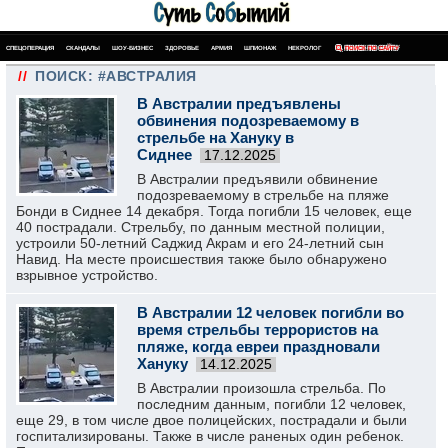
СПЕЦОПЕРАЦИЯ
СКАНДАЛЫ
ШОУ-БИЗНЕС
ЗДОРОВЬЕ
АРМИЯ
ШПИОНАЖ
НЕКРОЛОГ
ПОИСК ПО САЙТУ
//
ПОИСК: #АВСТРАЛИЯ
В Австралии предъявлены
обвинения подозреваемому в
стрельбе на Хануку в
Сиднее
17.12.2025
В Австралии предъявили обвинение
подозреваемому в стрельбе на пляже
Бонди в Сиднее 14 декабря. Тогда погибли 15 человек, еще
40 пострадали. Стрельбу, по данным местной полиции,
устроили 50-летний Саджид Акрам и его 24-летний сын
Навид. На месте происшествия также было обнаружено
взрывное устройство.
В Австралии 12 человек погибли во
время стрельбы террористов на
пляже, когда евреи праздновали
Хануку
14.12.2025
В Австралии произошла стрельба. По
последним данным, погибли 12 человек,
еще 29, в том числе двое полицейских, пострадали и были
госпитализированы. Также в числе раненых один ребенок.