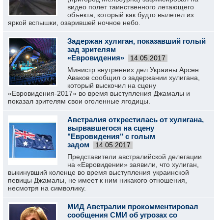
видео полет таинственного летающего
объекта, который как будто вылетел из
яркой вспышки, озарившей ночное небо.
Задержан хулиган, показавший голый
зад зрителям
«Евровидения»
14.05.2017
Министр внутренних дел Украины Арсен
Аваков сообщил о задержании хулигана,
который выскочил на сцену
«Евровидения-2017» во время выступления Джамалы и
показал зрителям свои оголенные ягодицы.
Австралия открестилась от хулигана,
вырвавшегося на сцену
"Евровидения" с голым
задом
14.05.2017
Представители австралийской делегации
на «Евровидении» заявили, что хулиган,
выкинувший коленце во время выступления украинской
певицы Джамалы, не имеет к ним никакого отношения,
несмотря на символику.
МИД Австралии прокомментировал
сообщения СМИ об угрозах со