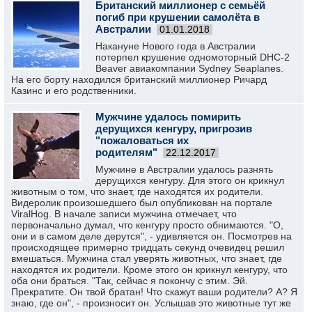
Британский миллионер с семьёй
погиб при крушении самолёта в
Австралии
01.01.2018
Накануне Нового года в Австралии
потерпел крушение одномоторный DHC-2
Beaver авиакомпании Sydney Seaplanes.
На его борту находился британский миллионер Ричард
Казинс и его родственники.
Мужчине удалось помирить
дерущихся кенгуру, пригрозив
"пожаловаться их
родителям"
22.12.2017
Мужчине в Австралии удалось разнять
дерущихся кенгуру. Для этого он крикнул
животным о том, что знает, где находятся их родители.
Видеролик произошедшего был опубликован на портале
ViralHog. В начале записи мужчина отмечает, что
первоначально думал, что кенгуру просто обнимаются. "О,
они и в самом деле дерутся", - удивляется он. Посмотрев на
происходящее примерно тридцать секунд очевидец решил
вмешаться. Мужчина стал уверять животных, что знает, где
находятся их родители. Кроме этого он крикнул кенгуру, что
оба они браться. "Так, сейчас я покончу с этим. Эй.
Прекратите. Он твой братан! Что скажут ваши родители? А? Я
знаю, где он", - произносит он. Услышав это животные тут же