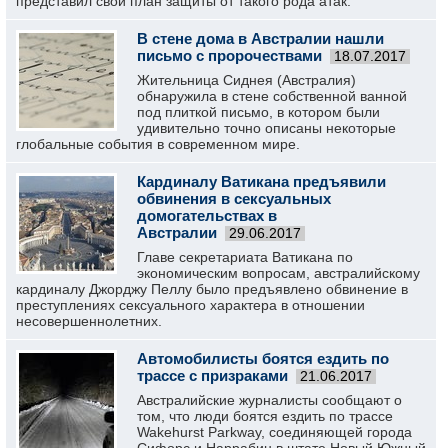
представил свой план защиты от такого рода атак.
В стене дома в Австралии нашли
письмо с пророчествами
18.07.2017
Жительница Сиднея (Австралия)
обнаружила в стене собственной ванной
под плиткой письмо, в котором были
удивительно точно описаны некоторые
глобальные события в современном мире.
Кардиналу Ватикана предъявили
обвинения в сексуальных
домогательствах в
Австралии
29.06.2017
Главе секретариата Ватикана по
экономическим вопросам, австралийскому
кардиналу Джорджу Пеллу было предъявлено обвинение в
преступлениях сексуального характера в отношении
несовершеннолетних.
Автомобилисты боятся ездить по
трассе с призраками
21.06.2017
Австралийские журналисты сообщают о
том, что люди боятся ездить по трассе
Wakehurst Parkway, соединяющей города