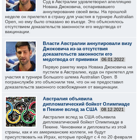
Суд в Австралии удовлетворил апелляцию
Новака Джоковича, оспаривавшего
аннулирование своей визы. На прошлой
неделе он прилетел в страну для участия в турнире Australian
Open, но ему было отказано во въезде. Это объяснялось
отсутствием доказательств законности его медотвода от
вакцинации.
Власти Австралии аннулировали визу
Джоковича из-за отсутствия
доказательств законности его
медотвода от прививки
06.01.2022
Первую ракетку мира Новака Джоковича не
пустили в Австралию, куда он прилетел для
участия в турнире Большого шлема Australian Open. В
погранслужбе это объяснили тем, что он не предоставил
доказательств законного освобождения от вакцинации.
Австралия объявила
дипломатический бойкот Олимпиаде
в Пекине вслед за США
08.12.2021
Австралия вслед за США объявила
дипломатический бойкот Олимпиаде в
Пекине. Чиновники и дипломаты из этой
страны, как и их американские коллеги, не будут
присутствовать на Играх, которые пройдут с 4 по 20 февраля