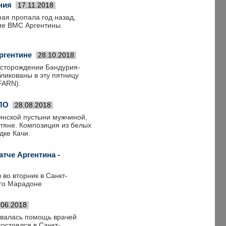
ния
17.11.2018
рая пропала год назад,
ие ВМС Аргентины.
ргентине
28.10.2018
есторождении Бандурия-
бликованы в эту пятницу
FARN).
НЛО
28.08.2018
инской пустыни мужчиной,
тяне. Композиция из белых
дке Качи.
тче Аргентина -
во вторник в Санкт-
его Марадоне
.06.2018
овалась помощь врачей
остоялся в Санкт-