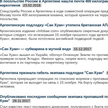
В посольстве России в Аргентине нашли почти 400 килогра
наркотиков
23.02.2018
Спецслужбы России и Аргентины в ходе совместной операции пред
Москву почти 400 килограммов кокаина, который хранился на терр
посольства.
Аргентинскую подлодку «Сан Хуан» утопила британская А
Аргентинское издание «Infobae.com» опубликовало секретные док
которых следует, что исчезнувшая 15 ноября прошлого года арген
Хуан», возможно, была потоплена английской подводной лодкой.
«Сан Хуан» — субмарина в мутной воде
15.12.2017
«Сан Хуан» вышел из Ушуайи, обогнул Огненную Землю по пролив
траверзе остров Эстадос. Именно здесь, скорее всего, подлодку м
англичане и их партнеры по секретному проекту.
Аргентина признала гибель экипажа подлодки "Сан-Хуан"
Аргентина прекращает операцию по спасению моряков с пропавше
Хуан", которая не выходит на связь с 15 ноября. На борту субмар
человека.
Опубликовано последнее сообщение экипажа пропавшей п
Хуан"
28.11.2017
Стал известен текст последнего донесения, полученного с борта п