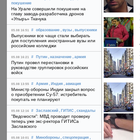
покушение
На Урале совершили покушение на
главу завода-разработчика дронов
«Упырь» Ткачука
#
образование
, вузы
, выпускники
05.08 16:51
Выпускники все чаще стали выбирать
для поступления иностранные вузы или
российские колледжи
#
Путин
, назначение
, армия
05.08 16:21
Путин провел перестановки в
руководстве группировок российских
войск
#
Армия
, Индия
, авиация
05.08 13:55
Министр обороны Индии закрыл вопрос
о приобретении Су-57: истребитель
покупать не планируют
#
Заславский
, ГИТИС
, скандалы
05.08 12:16
"Ведомости": МВД проводит проверку
теперь уже экс-ректора ГИТИСа
Заславского
#
Минобороны
, спецоперация
,
05.08 10:01