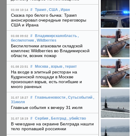
#
Трамп
, США
, Иран
03.08 10:14
Сказка про белого бычка: Трамп
анонсировал очередные переговоры
США и Ирана
#
Владимирскаяобласть
,
03.08 09:02
беспилотник
, Wildberries
Беспилотники атаковали складской
комплекс Wildberries во Владимирской
области, возник пожар
#
Москва
, взрыв
, теракт
01.08 23:51
На входе в элитный ресторан на
Кудринской площади в Москве
произошел взрыв, есть погибшие и
много раненых
#
Главныеновости
, Сутьсобытий
,
31.07 18:27
31июля
Главные события к вечеру 31 июля
#
Сербия
, Белград
, убийство
31.07 18:19
В чемодане на окраине Белграда нашли
тело пропавшей россиянки