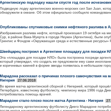
Аргентинскую подлодку нашли спустя год после исчезнове
Подводную лодку аргентинских военно-морских сил San Juan, кото
обнаружили в океане. Об этом официально сообщило командован
Опубликованы спутниковые снимки нефтяного разлива в А
Изображения разлива нефти, который произошел 19 октября на м
Сур, в районе Вака-Муерта в городе Неукен (Аргентина), были опу
Гринпис и Фондом «Окружающая среда и естественные ресурсы» 
Швейцарец построил в Аргентине площадку для посадки 
Эта «площадка для посадки НЛО» была построена посреди аргент
который утверждал, что создать ее предложили ему сами иноплане
и коричневых камней в форме звезды появилась в небольшом горо
Марадона рассказал о причинах плохого самочувствия на ма
Нигерия
27.06.2018
Во время матча аргентинской сборной с Нигерией, который прошёл 
Петербурге, известному футболисту, чемпиону мира 1986 года Ди
потребовалась помощь врачей.
Марадоне стало плохо после матча Аргентина - Нигерия
27
Легендарному аргентинскому футболисту Диего Марадоне потреб
после матча национальной сборной с командой Нигерии, который с