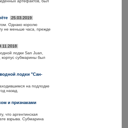
айденных артефактов, был
лёте
25.03.2019
итом. Однако королю
ту не меньше часа, прежде
9.11.2018
одной лодки San Juan,
, корпус субмарины был
водной лодки "Сан-
находившимся на подлодке
од назад.
ом и признаками
у, что аргентинская
ате взрыва. Субмарина