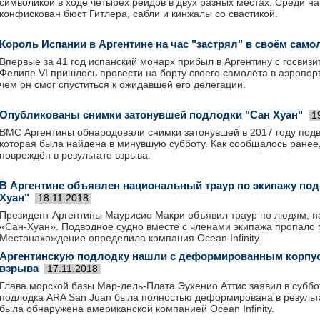
символикой в ходе четырех рейдов в двух разных местах. Среди н
конфискован бюст Гитлера, сабли и кинжалы со свастикой.
Король Испании в Аргентине на час "застрял" в своём само
Впервые за 41 год испанский монарх прибыл в Аргентину с госвиз
Фелипе VI пришлось провести на борту своего самолёта в аэропор
чем он смог спуститься к ожидавшей его делегации.
Опубликованы снимки затонувшей подлодки "Сан Хуан"
1
ВМС Аргентины обнародовали снимки затонувшей в 2017 году подв
которая была найдена в минувшую субботу. Как сообщалось ранее
повреждён в результате взрыва.
В Аргентине объявлен национальный траур по экипажу под
Хуан"
18.11.2018
Президент Аргентины Маурисио Макри объявил траур по людям, 
«Сан-Хуан». Подводное судно вместе с членами экипажа пропало г
Местонахождение определила компания Ocean Infinity.
Аргентинскую подлодку нашли с деформированным корпус
взрыва
17.11.2018
Глава морской базы Мар-дель-Плата Эухенио Аттис заявил в суббот
подлодка ARA San Juan была полностью деформирована в результ
была обнаружена американской компанией Ocean Infinity.