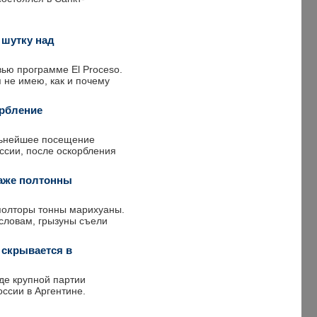
 шутку над
вью программе El Proceso.
я не имею, как и почему
орбление
льнейшее посещение
ссии, после оскорбления
аже полтонны
полторы тонны марихуаны.
словам, грызуны съели
 скрывается в
де крупной партии
ссии в Аргентине.