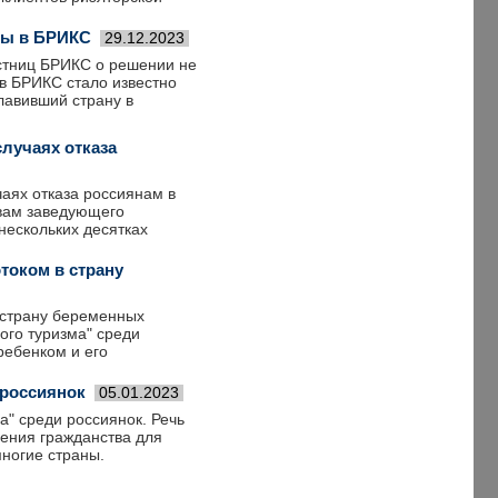
ны в БРИКС
29.12.2023
стниц БРИКС о решении не
в БРИКС стало известно
лавивший страну в
.
случаях отказа
чаях отказа россиянам в
овам заведующего
нескольких десятках
током в страну
 страну беременных
ого туризма" среди
ребенком и его
 россиянок
05.01.2023
а" среди россиянок. Речь
чения гражданства для
многие страны.