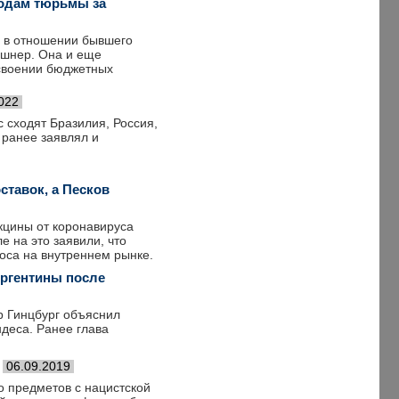
годам тюрьмы за
и в отношении бывшего
ршнер. Она и еще
исвоении бюджетных
022
с сходят Бразилия, Россия,
 ранее заявлял и
ставок, а Песков
акцины от коронавируса
е на это заявили, что
оса на внутреннем рынке.
Аргентины после
р Гинцбург объяснил
деса. Ранее глава
06.09.2019
 предметов с нацистской