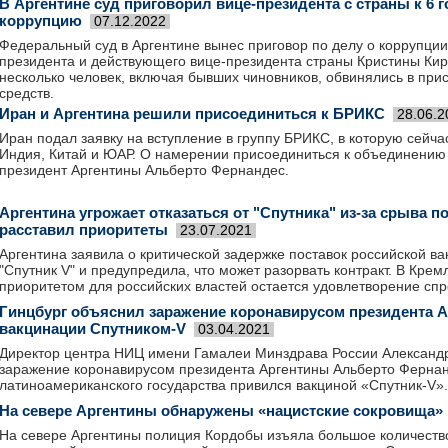
В Аргентине суд приговорил вице-президента с страны к 6 
коррупцию
07.12.2022
Федеральный суд в Аргентине вынес приговор по делу о коррупци
президента и действующего вице-президента страны Кристины Ки
несколько человек, включая бывших чиновников, обвинялись в пр
средств.
Иран и Аргентина решили присоединиться к БРИКС
28.06.2
Иран подал заявку на вступление в группу БРИКС, в которую сейча
Индия, Китай и ЮАР. О намерении присоединиться к объединению
президент Аргентины Альберто Фернандес.
Аргентина угрожает отказаться от "Спутника" из-за срыва по
расставил приоритеты
23.07.2021
Аргентина заявила о критической задержке поставок российской в
"Спутник V" и предупредила, что может разорвать контракт. В Кремл
приоритетом для российских властей остается удовлетворение спр
Гинцбург объяснил заражение коронавирусом президента 
вакцинации Спутником-V
03.04.2021
Директор центра НИЦ имени Гамалеи Минздрава России Александ
заражение коронавирусом президента Аргентины Альберто Фернан
латиноамериканского государства привился вакциной «Спутник-V».
На севере Аргентины обнаружены «нацистские сокровища»
На севере Аргентины полиция Кордобы изъяла большое количество