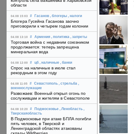
контроль села Бакшеевка в Харьковской
области
#
Гасанов
, блогеры
, налоги
04.08 15:03
Блогера Гусейна Гасанова заочно
приговорили к четырем годам колонии
#
Армения
, политика
, запреты
04.08 13:10
Торговая война с недавним союзником
продолжается: теперь запрещена
минеральная вода
#
цб
, наличные
, банки
04.08 12:00
Спрос на наличные в июле стал
рекордным в этом году
#
Севастополь
, стрельба
,
04.08 11:05
военнослужащие
Развожаев: Военный открыл огонь по
сослуживцам и жителям в Севастополе
#
Подмосковье
, Ленобласть
,
04.08 10:20
Тверскаяобласть
В Подмосковье при атаке БПЛА погибли
пять человек, в Тверской и
Ленинградской областях атакованы
склады Wildberries