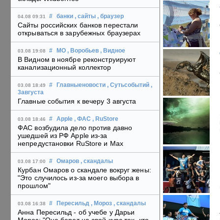
#
банки
, сайты
, браузер
04.08 09:31
Сайты российских банков перестали
открываться в зарубежных браузерах
#
МО
, Воробьев
, Видное
03.08 19:08
В Видном в ноябре реконструируют
канализационный коллектор
#
Главныеновости
, Сутьсобытий
,
03.08 18:49
3августа
Главные события к вечеру 3 августа
#
Apple
, ФАС
, RuStore
03.08 18:46
ФАС возбудила дело против давно
ушедшей из РФ Apple из-за
непредустановки RuStore и Max
#
Омаров
, скандалы
03.08 17:00
Курбан Омаров о скандале вокруг жены:
"Это случилось из-за моего выбора в
прошлом"
#
Пересильд
, Мороз
, скандалы
03.08 16:38
Анна Пересильд - об учебе у Дарьи