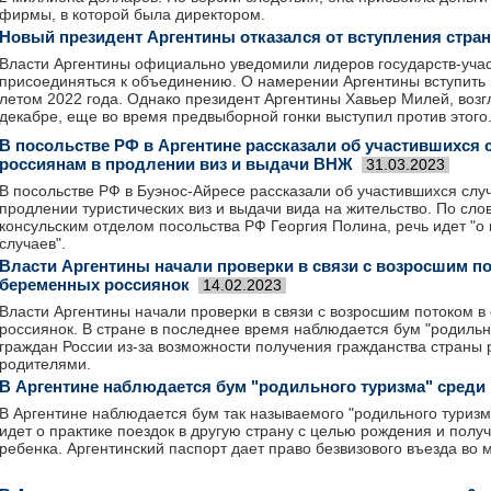
фирмы, в которой была директором.
Новый президент Аргентины отказался от вступления стра
Власти Аргентины официально уведомили лидеров государств-уча
присоединяться к объединению. О намерении Аргентины вступить 
летом 2022 года. Однако президент Аргентины Хавьер Милей, возг
декабре, еще во время предвыборной гонки выступил против этого
В посольстве РФ в Аргентине рассказали об участившихся 
россиянам в продлении виз и выдачи ВНЖ
31.03.2023
В посольстве РФ в Буэнос-Айресе рассказали об участившихся слу
продлении туристических виз и выдачи вида на жительство. По сл
консульским отделом посольства РФ Георгия Полина, речь идет "о 
случаев".
Власти Аргентины начали проверки в связи с возросшим по
беременных россиянок
14.02.2023
Власти Аргентины начали проверки в связи с возросшим потоком в
россиянок. В стране в последнее время наблюдается бум "родильн
граждан России из-за возможности получения гражданства страны 
родителями.
В Аргентине наблюдается бум "родильного туризма" среди
В Аргентине наблюдается бум так называемого "родильного туризм
идет о практике поездок в другую страну с целью рождения и полу
ребенка. Аргентинский паспорт дает право безвизового въезда во 