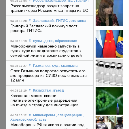
#
Россельхознадзор
, ЕС
, транзит
04.08 18:54
Россельхознадзор вводит запрет на
транзит через Россию мяса птицы из ЕС
#
Заславский
, ГИТИС
, отставка
04.08 18:28
Григорий Заславский покинул пост
ректора ГИТИСа
#
вузы
, дети
, образование
04.08 18:13
Минобрнауки намерено запустить в
вузах курс по подготовке студентов к
семейной жизни и воспитанию детей
#
Газманов
, суд
, скандалы
04.08 17:27
Олег Газманов попросил отпустить его
экс-продюсера из СИЗО после выплаты
12 млн
#
Казахстан
, въезд
04.08 16:10
Казахстан может ввести
платные электронные разрешения
на въезд в страну для иностранцев
#
Минобороны
, спецоперация
,
04.08 15:12
Харьковскаяобласть
Минобороны РФ заявило о взятии под