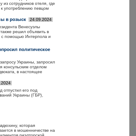
 из сотрудников отеля, где
 к употреблению певцом
лы в розыск
24.09.2024
езидента Венесуэлы
 также решил объявить в
ь с помощью Интерпола и
опросил политическое
запросу Украины, запросил
я консульским отделом
двоката, в настоящее
.2024
д отпустил его под
ваний Украины (ГБР),
вдюхину, которая
вается в мошенничестве на
 клиентов риэлторской