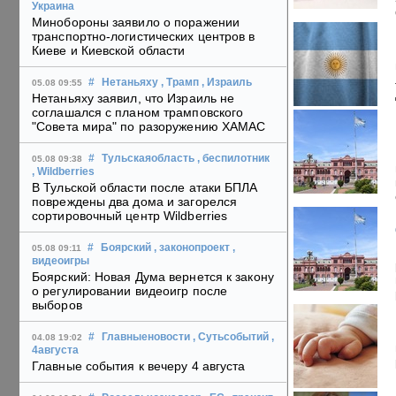
Украина
Минобороны заявило о поражении
транспортно-логистических центров в
Киеве и Киевской области
#
Нетаньяху
, Трамп
, Израиль
05.08 09:55
Нетаньяху заявил, что Израиль не
соглашался с планом трамповского
"Совета мира" по разоружению ХАМАС
#
Тульскаяобласть
, беспилотник
05.08 09:38
, Wildberries
В Тульской области после атаки БПЛА
повреждены два дома и загорелся
сортировочный центр Wildberries
#
Боярский
, законопроект
,
05.08 09:11
видеоигры
Боярский: Новая Дума вернется к закону
о регулировании видеоигр после
выборов
#
Главныеновости
, Сутьсобытий
,
04.08 19:02
4августа
Главные события к вечеру 4 августа