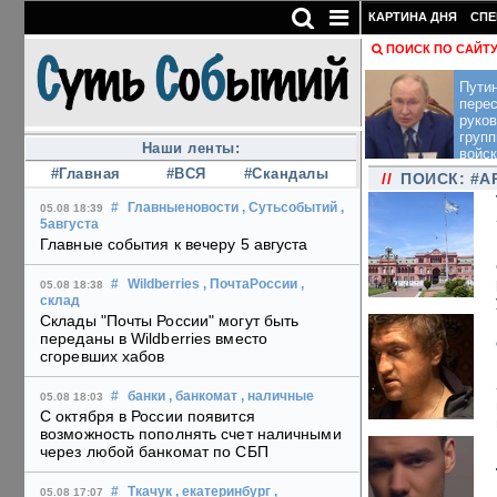
КАРТИНА ДНЯ
СПЕ
ПОИСК ПО САЙТ
Пути
перес
руко
групп
Наши ленты:
войск
#Главная
#ВСЯ
#Скандалы
//
ПОИСК: #А
#
Главныеновости
, Сутьсобытий
,
05.08 18:39
5августа
Главные события к вечеру 5 августа
#
Wildberries
, ПочтаРоссии
,
05.08 18:38
склад
Склады "Почты России" могут быть
переданы в Wildberries вместо
сгоревших хабов
#
банки
, банкомат
, наличные
05.08 18:03
С октября в России появится
возможность пополнять счет наличными
через любой банкомат по СБП
#
Ткачук
, екатеринбург
,
05.08 17:07