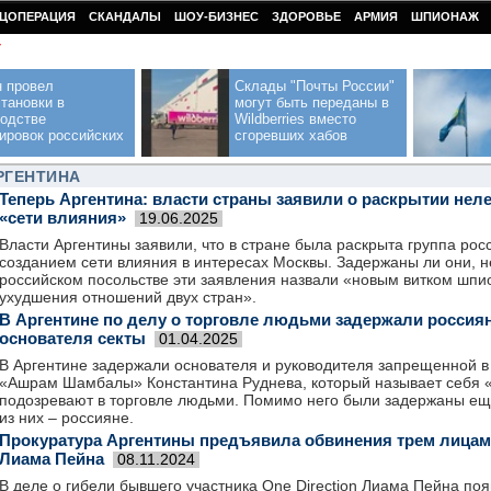
ЦОПЕРАЦИЯ
СКАНДАЛЫ
ШОУ-БИЗНЕС
ЗДОРОВЬЕ
АРМИЯ
ШПИОНАЖ
У
н провел
Склады "Почты России"
тановки в
могут быть переданы в
водстве
Wildberries вместо
ировок российских
сгоревших хабов
РГЕНТИНА
Теперь Аргентина: власти страны заявили о раскрытии нел
«сети влияния»
19.06.2025
Власти Аргентины заявили, что в стране была раскрыта группа ро
созданием сети влияния в интересах Москвы. Задержаны ли они, н
российском посольстве эти заявления назвали «новым витком шп
ухудшения отношений двух стран».
В Аргентине по делу о торговле людьми задержали россиян
основателя секты
01.04.2025
В Аргентине задержали основателя и руководителя запрещенной в
«Ашрам Шамбалы» Константина Руднева, который называет себя 
подозревают в торговле людьми. Помимо него были задержаны ещ
из них – россияне.
Прокуратура Аргентины предъявила обвинения трем лицам 
Лиама Пейна
08.11.2024
В деле о гибели бывшего участника One Direction Лиама Пейна по