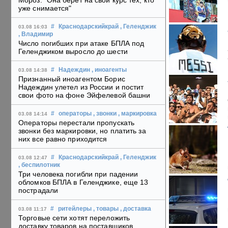
Мороз: "Она берет на свой курс тех, кто
уже снимается"
#
Краснодарскийкрай
, Геленджик
03.08 16:03
, Владимир
Число погибших при атаке БПЛА под
Геленджиком выросло до шести
#
Надеждин
, иноагенты
03.08 14:38
Признанный иноагентом Борис
Надеждин улетел из России и постит
свои фото на фоне Эйфелевой башни
#
операторы
, звонки
, маркировка
03.08 14:14
Операторы перестали пропускать
звонки без маркировки, но платить за
них все равно приходится
#
Краснодарскийкрай
, Геленджик
03.08 12:47
, беспилотник
Три человека погибли при падении
обломков БПЛА в Геленджике, еще 13
пострадали
#
ритейлеры
, товары
, доставка
03.08 11:17
Торговые сети хотят переложить
доставку товаров на поставщиков