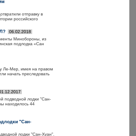
мм
отвратили отправку в
итории российского
ПЛ?
06.02.2018
ументы Минобороны, из
тинская подлодка «Сан
у Ле-Мер, имея на правом
огли начать преследовать
01.12.2017
й подводной лодки "Сан-
ины находилось 44
одлодки "Сан-
одводной лодки "Сан-Хуан",