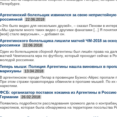
Петербурге.
Аргентинский болельщик извинился за свою непристойную
россиянкой
22.06.2018
«Это было видео для нескольких друзей», ‒ сказал Пенови в интер
«Мы сделали много таких видео с другими фанатами [...] Я поняти
[моё] стало вирусным», ‒ добавил он.
Аргентинского болельщика лишили матчей ЧМ-2018 за оск
россиянки
22.06.2018
Один из болельщиков сборной Аргентины был лишён права на да
матчей Чемпионата мра по футболу, который проходит сейчас в Ро
молодой россиянки.
Теперь мыши: Полиция Аргентины нашла виновных в проп
марихуаны
13.04.2018
В аргентинском городе Пилар в провинции Буэнос-Айрес пропали 
При этом стражи правопорядка обвинили в пропаже мышей. По их 
наркотики.
ФСБ: организатор поставок кокаина из Аргентины в Россию
Германии
26.02.2018
Появились подробности расследования громкого дела о контрабан
наркотиков, которая была обнаружена на территории посольства Ро