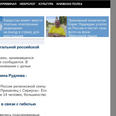
КРИМИНАЛ
НЕКРОЛОГ
КУЛЬТУРА
КНИЖНАЯ ПОЛКА
Казахстан может ввести
Признанный иноагентом
платные электронные
Борис Надеждин улетел
разрешения
из России и постит свои
на въезд в страну для
фото на фоне
иностранцев
Эйфелевой башни
егальной российской
ссиян, занимавшихся
е сообщается. В
иономании с целью
ина Руднева -
 России религиозной секты
«Пришелец с Сириуса». Его
е 14 человек, большинство
в связи с гибелью
явились подозреваемые.