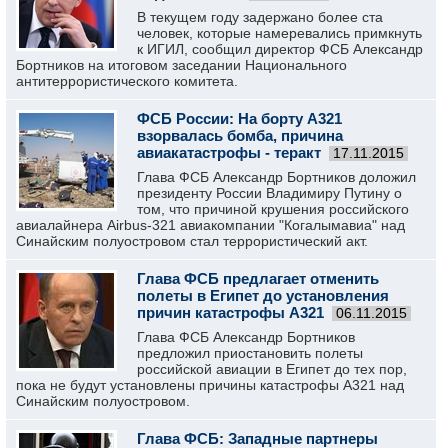
В текущем году задержано более ста
человек, которые намеревались примкнуть
к ИГИЛ, сообщил директор ФСБ Александр
Бортников на итоговом заседании Национального
антитеррористического комитета.
ФСБ России: На борту А321
взорвалась бомба, причина
авиакатастрофы - теракт
17.11.2015
Глава ФСБ Александр Бортников доложил
президенту России Владимиру Путину о
том, что причиной крушения российского
авиалайнера Airbus-321 авиакомпании "Когалымавиа" над
Синайским полуостровом стал террористический акт.
Глава ФСБ предлагает отменить
полеты в Египет до установления
причин катастрофы А321
06.11.2015
Глава ФСБ Александр Бортников
предложил приостановить полеты
российской авиации в Египет до тех пор,
пока не будут установлены причины катастрофы A321 над
Синайским полуостровом.
Глава ФСБ: Западные партнеры