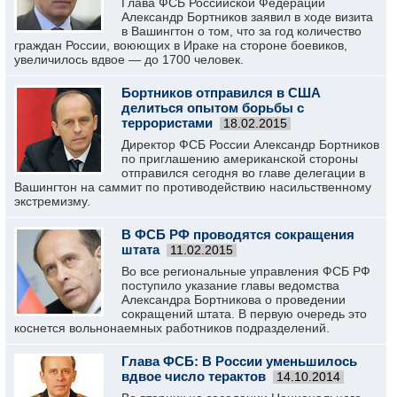
Глава ФСБ Российской Федерации
Александр Бортников заявил в ходе визита
в Вашингтон о том, что за год количество
граждан России, воюющих в Ираке на стороне боевиков,
увеличилось вдвое — до 1700 человек.
Бортников отправился в США
делиться опытом борьбы с
террористами
18.02.2015
Директор ФСБ России Александр Бортников
по приглашению американской стороны
отправился сегодня во главе делегации в
Вашингтон на саммит по противодействию насильственному
экстремизму.
В ФСБ РФ проводятся сокращения
штата
11.02.2015
Во все региональные управления ФСБ РФ
поступило указание главы ведомства
Александра Бортникова о проведении
сокращений штата. В первую очередь это
коснется вольнонаемных работников подразделений.
Глава ФСБ: В России уменьшилось
вдвое число терактов
14.10.2014