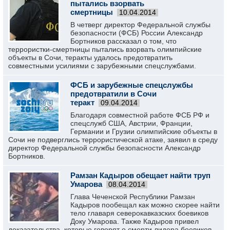
пытались взорвать
смертницы
10.04.2014
В четверг директор Федеральной службы
безопасности (ФСБ) России Александр
Бортников рассказал о том, что
террористки-смертницы пытались взорвать олимпийские
объекты в Сочи, теракты удалось предотвратить
совместными усилиями с зарубежными спецслужбами.
ФСБ и зарубежные спецслужбы
предотвратили в Сочи
теракт
09.04.2014
Благодаря совместной работе ФСБ РФ и
спецслужб США, Австрии, Франции,
Германии и Грузии олимпийские объекты в
Сочи не подверглись террористической атаке, заявил в среду
директор Федеральной службы безопасности Александр
Бортников.
Рамзан Кадыров обещает найти труп
Умарова
08.04.2014
Глава Чеченской Республики Рамзан
Кадыров пообещал как можно скорее найти
тело главаря северокавказских боевиков
Доку Умарова. Также Кадыров привел
доказательства, которые говорят о смерти лидера боевиков.