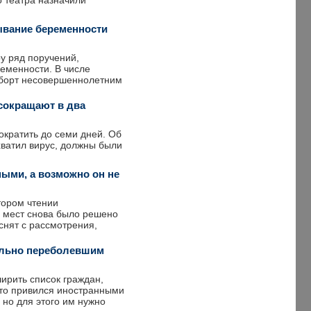
о театра назначили
ывание беременности
у ряд поручений,
еменности. В числе
аборт несовершеннолетним
сокращают в два
ократить до семи дней. Об
хватил вирус, должны были
ными, а возможно он не
тором чтении
 мест снова было решено
снят с рассмотрения,
ально переболевшим
ирить список граждан,
 кто привился иностранными
но для этого им нужно