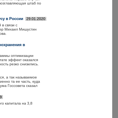
 возглавляющая штаб по
су в России
29.01.2020
 в связи с
ьер Михаил Мишустин
ова.
оохранения в
раммы оптимизации
ьтате эффект оказался
ость резко снизились.
ся, а так называемое
енно та ее часть, куда
ума Госсовета сказал
9
о капитала на 3,8