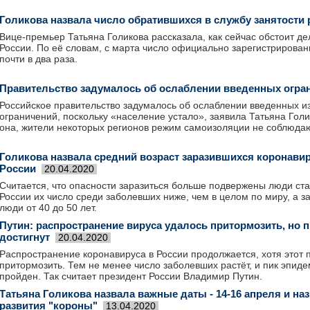
Голикова назвала число обратившихся в службу занятости 
Вице-премьер Татьяна Голикова рассказала, как сейчас обстоит де
России. По её словам, с марта число официально зарегистрирова
почти в два раза.
Правительство задумалось об ослаблении введенных огра
Российское правительство задумалось об ослаблении введенных и
ограничений, поскольку «население устало», заявила Татьяна Голи
она, жители некоторых регионов режим самоизоляции не соблюдаю
Голикова назвала средний возраст заразившихся коронави
России
20.04.2020
Считается, что опасности заразиться больше подвержены люди ста
России их число среди заболевших ниже, чем в целом по миру, а 
люди от 40 до 50 лет.
Путин: распространение вируса удалось притормозить, но п
достигнут
20.04.2020
Распространение коронавируса в России продолжается, хотя этот 
притормозить. Тем не менее число заболевших растёт, и пик эпиде
пройден. Так считает президент России Владимир Путин.
Татьяна Голикова назвала важные даты - 14-16 апреля и на
развития "короны"
13.04.2020