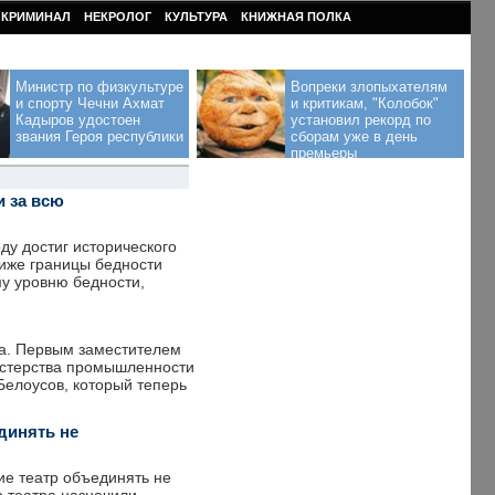
КРИМИНАЛ
НЕКРОЛОГ
КУЛЬТУРА
КНИЖНАЯ ПОЛКА
Министр по физкультуре
Вопреки злопыхателям
и спорту Чечни Ахмат
и критикам, "Колобок"
Кадыров удостоен
установил рекорд по
звания Героя республики
сборам уже в день
премьеры
и за всю
оду достиг исторического
иже границы бедности
му уровню бедности,
ва. Первым заместителем
истерства промышленности
Белоусов, который теперь
динять не
ие театр объединять не