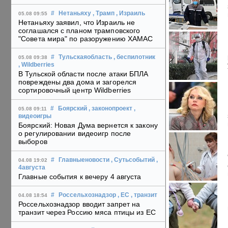
#
Нетаньяху
, Трамп
, Израиль
05.08 09:55
Нетаньяху заявил, что Израиль не
соглашался с планом трамповского
"Совета мира" по разоружению ХАМАС
#
Тульскаяобласть
, беспилотник
05.08 09:38
, Wildberries
В Тульской области после атаки БПЛА
повреждены два дома и загорелся
сортировочный центр Wildberries
#
Боярский
, законопроект
,
05.08 09:11
видеоигры
Боярский: Новая Дума вернется к закону
о регулировании видеоигр после
выборов
#
Главныеновости
, Сутьсобытий
,
04.08 19:02
4августа
Главные события к вечеру 4 августа
#
Россельхознадзор
, ЕС
, транзит
04.08 18:54
Россельхознадзор вводит запрет на
транзит через Россию мяса птицы из ЕС