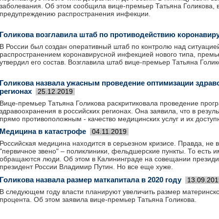
заболевания. Об этом сообщила вице-премьер Татьяна Голикова,
предупреждению распространения инфекции.
Голикова возглавила штаб по противодействию коронавиру
В России был создан оперативный штаб по контролю над ситуацией
распространением коронавирусной инфекцией нового типа, прем
утвердил его состав. Возглавила штаб вице-премьер Татьяна Голик
Голикова назвала ужасным проведение оптимизации здрав
регионах
25.12.2019
Вице-премьер Татьяна Голикова раскритиковала проведение прог
здравоохранения в российских регионах. Она заявила, что в резул
прямо противоположным - качество медицинских услуг и их доступн
Медицина в катастрофе
04.11.2019
Российская медицина находится в серьезном кризисе. Правда, не в
"первичное звено" – поликлиники, фельдшерские пункты. То есть им
обращаются люди. Об этом в Калининграде на совещании президи
президент России Владимир Путин. Но все еще хуже.
Голикова назвала размер маткапитала в 2020 году
13.09.201
В следующем году власти планируют увеличить размер материнског
процента. Об этом заявила вице-премьер Татьяна Голикова.