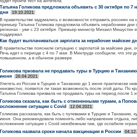
будет пройти тест на антитела.
Татьяна Голикова предложила объявить с 30 октября по 7 
дни
19.10.2021
В правительстве задумались о возможности отправить россиян на 
премьер Татьяна Голикова предложила объявить нерабочими дни с 
регионах - уже с 23 октября. Премьер-министр Михаил Мишустин 
поддержал.
Как будет выплачиваться зарплата за нерабочие майские д
В правительстве пояснили ситуацию с зарплатой за майские дни,
Речь идет о периоде с 4 по 7 мая. В Минтруде сообщили, что эти д
повышенном, а в обычном размере.
Голикова призвала не продавать туры в Турцию и Танзанию
июня
26.04.2021
Улететь из России в Турцию и Танзанию до 1 июня практически не
неизвестно, появится ли такая возможность после этой даты. По 
Татьяна Голикова призвала не продавать туры на период после 1 
Голикова сказала, как быть с отмененными турами, а Попо
осложнение ситуации с Covid
12.04.2021
Голикова рассказала, как быть с путевками в Турцию и Танзанию, 
июня. Она рекомендовала поменять либо направление отдыха, либ
осложнение ситуации с Covid неизбежным там, где ослабили огран
Голикова назвала сроки начала вакцинации в России
04.12