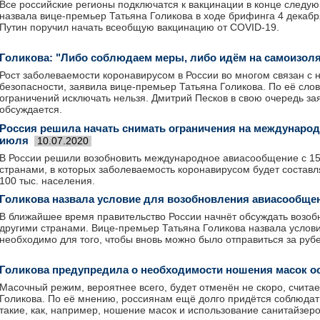
Все российские регионы подключатся к вакцинации в конце следую
назвала вице-премьер Татьяна Голикова в ходе брифинга 4 декабр
Путин поручил начать всеобщую вакцинацию от COVID-19.
Голикова: "Либо соблюдаем меры, либо идём на самоизол
Рост заболеваемости коронавирусом в России во многом связан с
безопасности, заявила вице-премьер Татьяна Голикова. По её сл
ограничений исключать нельзя. Дмитрий Песков в свою очередь зая
обсуждается.
Россия решила начать снимать ограничения на международ
июля
10.07.2020
В России решили возобновить международное авиасообщение с 15 
странами, в которых заболеваемость коронавирусом будет составл
100 тыс. населения.
Голикова назвала условие для возобновления авиасообще
В ближайшее время правительство России начнёт обсуждать возо
другими странами. Вице-премьер Татьяна Голикова назвала услов
необходимо для того, чтобы вновь можно было отправиться за руб
Голикова предупредила о необходимости ношения масок о
Масочный режим, вероятнее всего, будет отменён не скоро, счита
Голикова. По её мнению, россиянам ещё долго придётся соблюдат
такие, как, например, ношение масок и использование санитайзеро