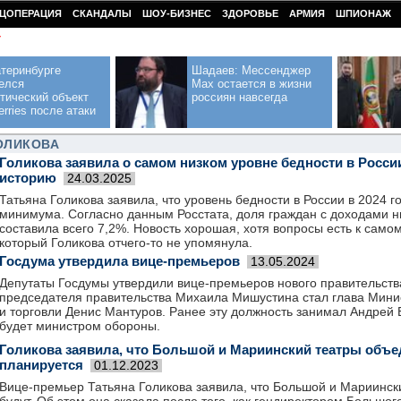
ЦОПЕРАЦИЯ
СКАНДАЛЫ
ШОУ-БИЗНЕС
ЗДОРОВЬЕ
АРМИЯ
ШПИОНАЖ
У
теринбурге
Шадаев: Мессенджер
елся
Max остается в жизни
тический объект
россиян навсегда
erries после атаки
ОЛИКОВА
Голикова заявила о самом низком уровне бедности в Росси
историю
24.03.2025
Татьяна Голикова заявила, что уровень бедности в России в 2024 г
минимума. Согласно данным Росстата, доля граждан с доходами н
составила всего 7,2%. Новость хорошая, хотя вопросы есть к само
который Голикова отчего-то не упомянула.
Госдума утвердила вице-премьеров
13.05.2024
Депутаты Госдумы утвердили вице-премьеров нового правительст
председателя правительства Михаила Мишустина стал глава Мин
и торговли Денис Мантуров. Ранее эту должность занимал Андрей 
будет министром обороны.
Голикова заявила, что Большой и Мариинский театры объе
планируется
01.12.2023
Вице-премьер Татьяна Голикова заявила, что Большой и Мариинск