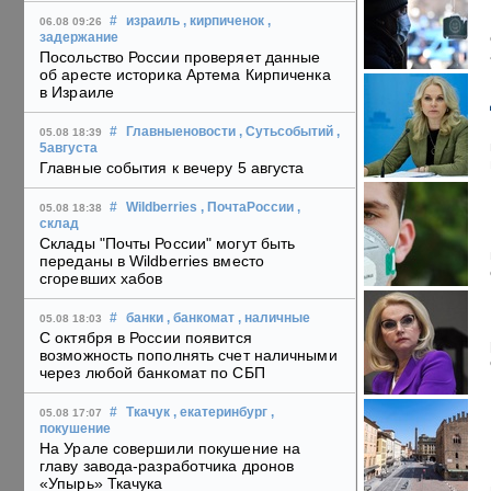
#
израиль
, кирпиченок
,
06.08 09:26
задержание
Посольство России проверяет данные
об аресте историка Артема Кирпиченка
в Израиле
#
Главныеновости
, Сутьсобытий
,
05.08 18:39
5августа
Главные события к вечеру 5 августа
#
Wildberries
, ПочтаРоссии
,
05.08 18:38
склад
Склады "Почты России" могут быть
переданы в Wildberries вместо
сгоревших хабов
#
банки
, банкомат
, наличные
05.08 18:03
С октября в России появится
возможность пополнять счет наличными
через любой банкомат по СБП
#
Ткачук
, екатеринбург
,
05.08 17:07
покушение
На Урале совершили покушение на
главу завода-разработчика дронов
«Упырь» Ткачука