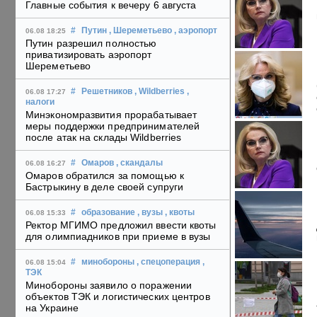
Главные события к вечеру 6 августа
#
Путин
, Шереметьево
, аэропорт
06.08 18:25
Путин разрешил полностью
приватизировать аэропорт
Шереметьево
#
Решетников
, Wildberries
,
06.08 17:27
налоги
Минэкономразвития прорабатывает
меры поддержки предпринимателей
после атак на склады Wildberries
#
Омаров
, скандалы
06.08 16:27
Омаров обратился за помощью к
Бастрыкину в деле своей супруги
#
образование
, вузы
, квоты
06.08 15:33
Ректор МГИМО предложил ввести квоты
для олимпиадников при приеме в вузы
#
минобороны
, спецоперация
,
06.08 15:04
ТЭК
Минобороны заявило о поражении
объектов ТЭК и логистических центров
на Украине