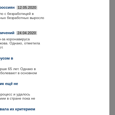
россиян
12.05.2020
ло с безработицей в
нных безработных выросло
ничений
24.04.2020
з-за коронавируса
кова. Однако, отметила
т.
русом в
рше 65 лет. Однако в
заболевают в основном
ик ещё не
процесс и удалось
мии в стране пока не
звала их критерием