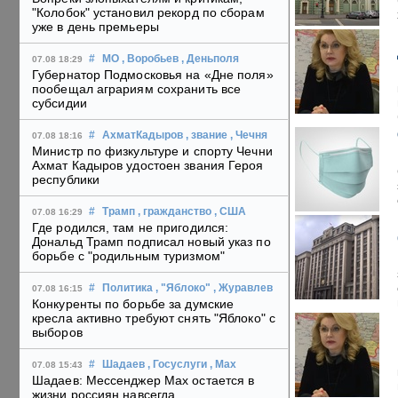
"Колобок" установил рекорд по сборам
уже в день премьеры
#
МО
, Воробьев
, Деньполя
07.08 18:29
Губернатор Подмосковья на «Дне поля»
пообещал аграриям сохранить все
субсидии
#
АхматКадыров
, звание
, Чечня
07.08 18:16
Министр по физкультуре и спорту Чечни
Ахмат Кадыров удостоен звания Героя
республики
#
Трамп
, гражданство
, США
07.08 16:29
Где родился, там не пригодился:
Дональд Трамп подписал новый указ по
борьбе с "родильным туризмом"
#
Политика
, "Яблоко"
, Журавлев
07.08 16:15
Конкуренты по борьбе за думские
кресла активно требуют снять "Яблоко" с
выборов
#
Шадаев
, Госуслуги
, Max
07.08 15:43
Шадаев: Мессенджер Max остается в
жизни россиян навсегда