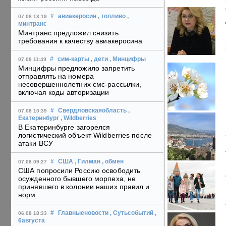
#
авиакеросин
, топливо
,
07.08 13:19
минтранс
Минтранс предложил снизить
требования к качеству авиакеросина
#
сим-карты
, дети
, Минцифры
07.08 11:49
Минцифры предложило запретить
отправлять на номера
несовершеннолетних смс-рассылки,
включая коды авторизации
#
Свердловскаяобласть
,
07.08 10:39
Екатеринбург
, Wildberries
В Екатеринбурге загорелся
логистический объект Wildberries после
атаки ВСУ
#
США
, Гилман
, обмен
07.08 09:27
США попросили Россию освободить
осужденного бывшего морпеха, не
принявшего в колонии наших правил и
норм
#
Главныеновости
, Сутьсобытий
,
06.08 18:33
6августа