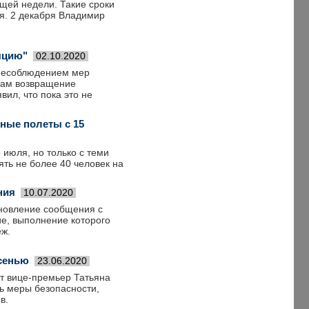
щей недели. Такие сроки
я. 2 декабря Владимир
яцию"
02.10.2020
 несоблюдением мер
овам возвращение
вил, что пока это не
ные полеты с 15
июля, но только с теми
ять не более 40 человек на
ния
10.07.2020
бновление сообщения с
ие, выполнение которого
еж.
сенью
23.06.2020
ет вице-премьер Татьяна
ь меры безопасности,
в.