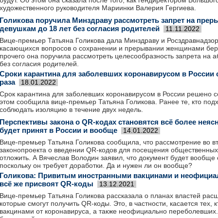
будут. Об этом она сказала после того, как гендиректором Большог
художественного руководителя Мариинки Валерия Гергиева.
Голикова поручила Минздраву рассмотреть запрет на прер
девушкам до 18 лет без согласия родителей
11.11.2022
Вице-премьер Татьяна Голикова дала Минздраву и Росздравнадзор
касающихся вопросов о сохранении и прерывании женщинами бер
прочего она поручила рассмотреть целесообразность запрета на 
без согласия родителей.
Сроки карантина для заболевших коронавирусом в России 
раза
18.01.2022
Срок карантина для заболевших коронавирусом в России решено с
этом сообщила вице-премьер Татьяна Голикова. Ранее те, кто под
соблюдать изоляцию в течение двух недель.
Перспективы закона о QR-кодах становятся всё более неяс
будет принят в России и вообще
14.01.2022
Вице-премьер Татьяна Голикова сообщила, что рассмотрение во в
законопроекта о введении QR-кодов для посещения общественных
отложить. А Вячеслав Володин заявил, что документ будет вообще 
поскольку он требует доработки. Да и нужен ли он вообще?
Голикова: Привитым иностранными вакцинами и неофици
всё же присвоят QR-коды
13.12.2021
Вице-премьер Татьяна Голикова рассказала о планах властей расш
которые смогут получить QR-коды. Это, в частности, касается тех,
вакцинами от коронавируса, а также неофициально переболевших. 