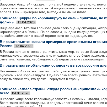
Вирусолог Альштейн сказал, что на этой неделе станет ясно, помо
ограничительные меры или нет. А вице-премьер Голикова назвала 
апреля. Они – критерий того, выходим ли мы на плато.
Голикова: цифры по коронавирусу не очень приятные, но пу
должны
13.04.2020
Вице-премьер Татьяна Голикова дала свою оценку ситуации, котор
коронавирусом в России. По её словам, ни одна из существующих
по заболеваемости в нашей стране пока не подтвердилась.
В правительстве назвали примерные сроки отмены ограни
России
12.04.2020
В России полная отмена ограничительных мер, которые были введ
коронавируса, возможна уже к лету, однако многое будет зависеть 
отметила Голикова, необходимо соблюдать режим самоизоляции.
В правительстве объяснили остановку вывоза россиян из-з
Постепенно Россия восстановит работу по возвращению своих гра
рубежом из-за коронавируса. Однако пока власти решили взять тай
создать списки тех, кто должен вернуться в страну.
Голикова назвала страны, откуда россияне «привозили» ко
всего
04.04.2020
В Россию чаще всего коронавирус завозят из Испании, Италии, Ге
Всего таких неблагополучных с эпидемиологической точки зрения с
привозят вирус домой, - 73.