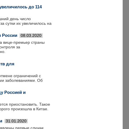
увеличилось до 114
шний день число
за сутки их увеличилось на
в России
08.03.2020
ла вице-премьер страны
онтроля за
но.
ств для
отмене ограничений с
ими заболеваниями. Об
у Россией и
тся приостановить. Такое
рого произошла в Китае.
м
31.01.2020
ыявлены первые случаи