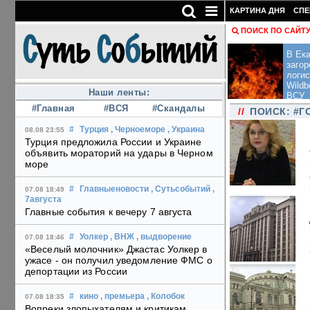
КАРТИНА ДНЯ
СПЕ
ПОИСК ПО САЙТ
В Ека
загор
логис
Wildb
Наши ленты:
ВСУ
#Главная
#ВСЯ
#Скандалы
//
ПОИСК: #Г
#
Турция
, Черноеморе
, Украина
08.08 23:55
Турция предложила России и Украине
объявить мораторий на удары в Черном
море
#
Главныеновости
, Сутьсобытий
,
07.08 18:49
7августа
Главные события к вечеру 7 августа
#
Уолкер
, ВНЖ
, выдворение
07.08 18:46
«Веселый молочник» Джастас Уолкер в
ужасе - он получил уведомление ФМС о
депортации из России
#
кино
, премьера
, Колобок
07.08 18:35
Вопреки злопыхателям и критикам,