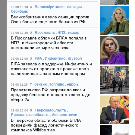
#
Великобритания
, санкции
,
06.08 13:18
Озонбанк
Великобритания ввела санкции против
Озон банка и еще пяти банков из РФ
#
Ярославль
, НПЗ
, пожар
06.08 12:48
В Ярославле обломки БПЛА попали в
НПЗ, в Нижегородской области
пострадали четыре человека
#
FIFA
, Инфантино
, футбол
06.08 12:08
FIFA заявила о поддержке Инфантино и
отказалась от проекта о продаже прав
на чемпионаты частным инвесторам
#
бензин
, топливо
, евро-2
06.08 11:25
Правительство РФ разрешило ввоз и
продажу бензина стандартов вплоть до
«Евро-2»
#
Тверскаяобласть
,
06.08 10:04
Ярославскаяобласть
, беспилотники
В Тверской области обломки БПЛА
повредили фасад логистического
комплекса Wildberries