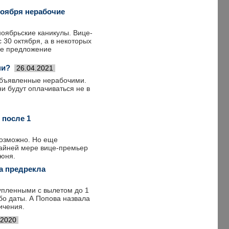
ноября нерабочие
ноябрьские каникулы. Вице-
30 октября, а в некоторых
ее предложение
ни?
26.04.2021
 объявленные нерабочими.
ни будут оплачиваться не в
 после 1
возможно. Но еще
крайней мере вице-премьер
июня.
ва предрекла
купленными с вылетом до 1
о даты. А Попова назвала
ичения.
.2020