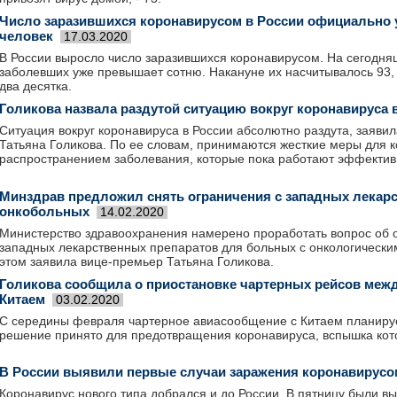
Число заразившихся коронавирусом в России официально 
человек
17.03.2020
В России выросло число заразившихся коронавирусом. На сегодня
заболевших уже превышает сотню. Накануне их насчитывалось 93, 
два десятка.
Голикова назвала раздутой ситуацию вокруг коронавируса 
Ситуация вокруг коронавируса в России абсолютно раздута, заяви
Татьяна Голикова. По ее словам, принимаются жесткие меры для к
распространением заболевания, которые пока работают эффектив
Минздрав предложил снять ограничения с западных лекар
онкобольных
14.02.2020
Министерство здравоохранения намерено проработать вопрос об 
западных лекарственных препаратов для больных с онкологическ
этом заявила вице-премьер Татьяна Голикова.
Голикова сообщила о приостановке чартерных рейсов межд
Китаем
03.02.2020
С середины февраля чартерное авиасообщение с Китаем планируе
решение принято для предотвращения коронавируса, вспышка кото
В России выявили первые случаи заражения коронавирусо
Коронавирус нового типа добрался и до России. В пятницу были в