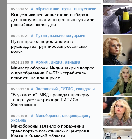
#
образование
, вузы
, выпускники
05.08 16:51
Выпускники все чаще стали выбирать
для поступления иностранные вузы или
российские колледжи
#
Путин
, назначение
, армия
05.08 16:21
Путин провел перестановки в
руководстве группировок российских
войск
#
Армия
, Индия
, авиация
05.08 13:55
Министр обороны Индии закрыл вопрос
о приобретении Су-57: истребитель
покупать не планируют
#
Заславский
, ГИТИС
, скандалы
05.08 12:16
"Ведомости": МВД проводит проверку
теперь уже экс-ректора ГИТИСа
Заславского
#
Минобороны
, спецоперация
,
05.08 10:01
Украина
Минобороны заявило о поражении
транспортно-логистических центров в
Киеве и Киевской области