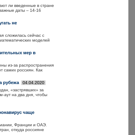
гают ли введенные в стране
важные даты – 14-16
гать не
ая сложилась сейчас с
 математических моделей
чительных мер в
ены из-за распространения
от самих россиян. Как
а рубежа
04.04.2020
ждан, «застрявших» за
м-аут на два дня, чтобы
ронавирус чаще
рмании, Франции и ОАЭ.
тран, откуда россияне