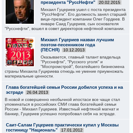
президента "РуссНефти"
20.02.2015
Михаил Гуцериев ушел с поста президента
"РуссНефти". Его должность занял старший
вице-президент компании Олег Гордеев. В
январе Саид Гуцериев, сын основателя
"Русснефти", вошел в совет директоров нефтяной компании.
Михаил Гуцериев назван лучшим
поэтом-песенником года
(ПЕСНЯ)
10.12.2013
Оказывается, главный талант владельца
"Русснефти", "Русского уголя" и
"Моспромстрой", богатейшего бизнесмена
страны Михаила Гуцириева отнюдь не умение приумножать
материальные ценности.
Глава богатейшей семьи России добился успеха и на
эстраде
26.04.2013
В новой и совершенно необычной ипостаси все чаще стал
упоминаться в российских СМИ глава богатейшей семьи
России - Михаил Гуцериев. Известный нефтяной магнат и
банкир, Гуцериев успешно попробовал себя на эстраде.
Саит-Салам Гуцериев практически купил у Москвы
гостиницу "Националь"
17.01.2012