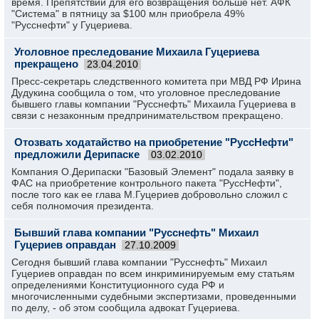
время. Препятствий для его возвращения больше нет. АФК
"Система" в пятницу за $100 млн приобрела 49%
"Русснефти" у Гуцериева.
Уголовное преследование Михаила Гуцериева
прекращено
23.04.2010
Пресс-секретарь следственного комитета при МВД РФ Ирина
Дудукина сообщила о том, что уголовное преследование
бывшего главы компании "Русснефть" Михаила Гуцериева в
связи с незаконным предпринимательством прекращено.
Отозвать ходатайство на приобретение "РуссНефти"
предложили Дерипаске
03.02.2010
Компания О.Дерипаски "Базовый Элемент" подала заявку в
ФАС на приобретение контрольного пакета "РуссНефти",
после того как ее глава М.Гуцериев добровольно сложил с
себя полномочия президента.
Бывший глава компании "Русснефть" Михаил
Гуцериев оправдан
27.10.2009
Сегодня бывший глава компании "Русснефть" Михаил
Гуцериев оправдан по всем инкриминируемым ему статьям
определениями Конституционного суда РФ и
многочисленными судебными экспертизами, проведенными
по делу, - об этом сообщила адвокат Гуцериева.