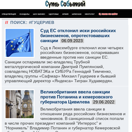
СПЕЦОПЕРАЦИЯ
СКАНДАЛЫ
ШОУ-БИЗНЕС
ЗДОРОВЬЕ
АРМИЯ
ШПИОНАЖ
НЕКРОЛОГ
ПОИСК ПО САЙТУ
//
ПОИСК: #ГУЦЕРИЕВ
Суд ЕС отклонил иски российских
бизнесменов, опротестовавших
санкции
06.09.2023
Суд в Люксембурге отклонил иски четырех
российских бизнесменов, оспаривавших
введенные против них санкции ЕС.
Санкции оспаривали экс-владелец Трубной
металлургической компании Дмитрий Пумпянский,
совладелец НОВАТЭКа и СИБУРа Геннадий Тимченко,
владелец группы «Сафмар» Михаил Гуцериев и бывший
управляющий директор «Яндекса» Тигран Худавердян.
Великобритания ввела санкции
против Потанина и кемеровского
губернатора Цивилева
29.06.2022
Великобритания ввела санкции в
отношении ряда российских бизнесменов и
чиновников. В санкционный список попали
в числе прочих президент компаний "Интеррос" и
"Норникель" Владимир Потанин и губернатор Кемеровской