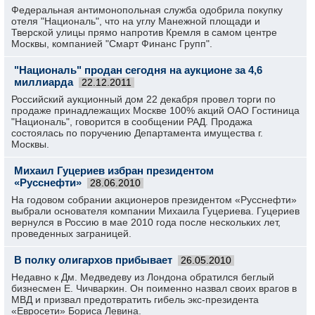
Федеральная антимонопольная служба одобрила покупку
отеля "Националь", что на углу Манежной площади и
Тверской улицы прямо напротив Кремля в самом центре
Москвы, компанией "Смарт Финанс Групп".
"Националь" продан сегодня на аукционе за 4,6
миллиарда
22.12.2011
Российский аукционный дом 22 декабря провел торги по
продаже принадлежащих Москве 100% акций ОАО Гостиница
"Националь", говорится в сообщении РАД. Продажа
состоялась по поручению Департамента имущества г.
Москвы.
Михаил Гуцериев избран президентом
«Русснефти»
28.06.2010
На годовом собрании акционеров президентом «Русснефти»
выбрали основателя компании Михаила Гуцериева. Гуцериев
вернулся в Россию в мае 2010 года после нескольких лет,
проведенных заграницей.
В полку олигархов прибывает
26.05.2010
Недавно к Дм. Медведеву из Лондона обратился беглый
бизнесмен Е. Чичваркин. Он поименно назвал своих врагов в
МВД и призвал предотвратить гибель экс-президента
«Евросети» Бориса Левина.