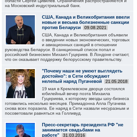
области Сергей Цивилев. Ограничения распространяются и
на Московский индустриальный банк.
США, Канада и Великобритания ввели
новые и весьма болезненные санкции
против Беларуси
09.08.2021
США, Канада и Великобритания объявили
о введении новых экономических, торговых
и авиационных санкций в отношении
руководства Беларуси. В санкционный список попал и
российский бизнесмен Михаил Гуцериев. В Лондоне считают,
что он оказывает поддержку белорусскому правительству.
"Почему наши не умеют выглядеть
достойно": в Сети обсуждают
нелепый наряд Пугачевой
21.05.2018
19 мая в Кремлевском дворце состоялся
юбилейный вечер поэта Михаила
Гуцериева, к которому звезды шоу-бизнеса
готовились несколько месяцев. Примадонна Алла Пугачева
снова всех поразила. Ее наряд в Сети назвали несуразным и
посоветовали равняться на Голливуд.
Пресс-секретарь президента РФ "не
занимается свадьбами на
работе"
31.03.2016