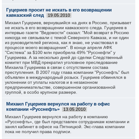
Гуцериев просит не искать в его возвращении
кавказский след
19.05.2010
Михаил Гуцериев, вернувшийся на днях в Россию, призывает
не искать в его возвращении кавказского следа. Гуцериев в
интервью газете "Ведомости" сказал: "Мой возврат в Россию
никогда не связывали с темой Северного Кавказа, и ни один
из руководителей региона, как я знаю, не участвовал в
процессе моего возвращения". В конце апреля АФК
"Система" за $100 млн приобрела 49% "Русснефти" у
Гуцериева. А за несколько дней до сделки Следственный
комитет при МВД прекратил уголовное преследование
Михаила Гуцериева в связи с отсутствием состава
преступления. В 2007 году глава компании "Русснефть" был
объявлен в международный розыск. Гуцериев обвинялся в
уклонении от уплаты налогов и в незаконном
предпринимательстве, совершенном организованной
группой, в особо крупном размере.
Михаил Гуцериев вернулся на работу в офис
компании «Русснефть»
13.05.2010
Михаил Гуцериев вернулся на работу в компанию
«Русснефть», где был представлен сотрудникам компании и
занял кабинет в офисе на Пятницкой. Экс-глава компании
пока не получил права подписи.