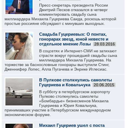
Пресс-секретарь президента России
Дмитрий Песков отказался в четверг
комментировать свадьбу сына
миллиардера Михаила Гуцериева Саида, роскошь которой
простые россияне обсуждают с минувших выходных.
Свадьба Гуцериевых: О понтах,
гонорарах звезд, юной невесте и
отдельное мнение Лозы
28.03.2016
В соцсетях и Интернет-СМИ не затихают
страсти вокруг прошедшей свадьбы сына
миллиардера Михаила Гуцериева. На
торжестве за баснословные гонорары выступили Стинг,
Дженнифер Лопес, Алла Пугачева и Энрике Иглесиас.
В Пулкове столкнулись самолеты
Гуцериева и Ковальчука
20.06.2015
В субботу в петербургском аэропорту
Пулково столкнулись самолеты
«Бомбардье» бизнесменов Михаила
Гуцериева и Юрия Ковальчука,
принимавших участие в Петербургском международном
экономическом форуме.
Михаил Гуцериев ушел с поста