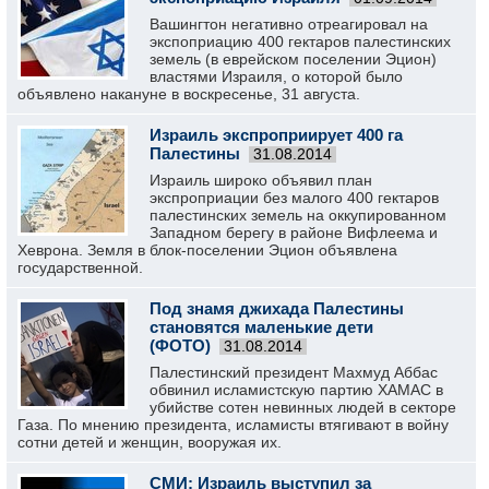
Вашингтон негативно отреагировал на
экспоприацию 400 гектаров палестинских
земель (в еврейском поселении Эцион)
властями Израиля, о которой было
объявлено накануне в воскресенье, 31 августа.
Израиль экспроприирует 400 га
Палестины
31.08.2014
Израиль широко объявил план
экспроприации без малого 400 гектаров
палестинских земель на оккупированном
Западном берегу в районе Вифлеема и
Хеврона. Земля в блок-поселении Эцион объявлена
государственной.
Под знамя джихада Палестины
становятся маленькие дети
(ФОТО)
31.08.2014
Палестинский президент Махмуд Аббас
обвинил исламистскую партию ХАМАС в
убийстве сотен невинных людей в секторе
Газа. По мнению президента, исламисты втягивают в войну
сотни детей и женщин, вооружая их.
СМИ: Израиль выступил за