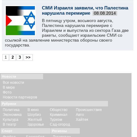
СМИ Израиля заявили, что Палестина
нарушила перемирие
08.08.2014
В пятницу утром, восьмого августа,
Палестина нарушила перемирие с
Израилем и выпустила из сектора Газа две
ракеты, сообщают израильские СМИ со
ссылкой на заявление министерства обороны своего
государства.
1
2
3
>>
Новости
Все новости
В мире
Фото
Новости партнеров
Рубрики
Политика
В кино
Общество
Происшествия
Экономика
Шоубиз
Криминал
Авто
Культура
Желтый
Туризм
Хайтек
В театр
Здоровье
Сад-огород
Спорт
Регионы