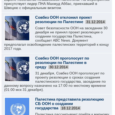
присутствует лидер ПНА Махмуд Аббас, приехавший в
Швецию с официальным визитом.
Совбез ООН отклонил проект
резолюции по Палестине
31.12.2014
Совет безопасности ООН на заседании 30
декабря не принял проект резолюции о
создании государства Палестина,
сообщает ABC News. Документ
предполагал освобождение палестинских территорий к концу
2017 года.
Совбез ООН проголосует по
резолюции по Палестине в
среду
30.12.2014
31 декабря, Совбез ООН проголосует по
проекту резолюции о сроках создания
палестинского государства, заседание по
данному вопросу назначено на 17:00 по местному времени
(01:00 мск 31 декабря).
Палестина представила резолюцию
СБ ООН о создании
государства
18.12.2014
Палестина рассчитывает прийти к мирному