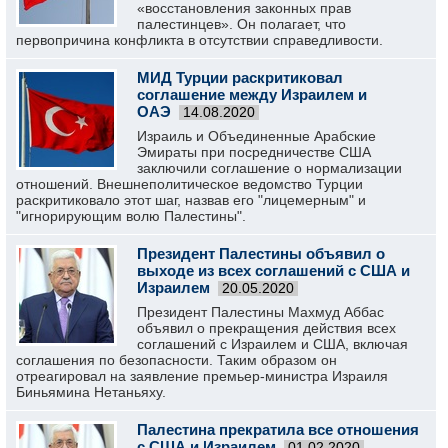
«восстановления законных прав
палестинцев». Он полагает, что
первопричина конфликта в отсутствии справедливости.
МИД Турции раскритиковал
соглашение между Израилем и
ОАЭ
14.08.2020
Израиль и Объединенные Арабские
Эмираты при посредничестве США
заключили соглашение о нормализации
отношений. Внешнеполитическое ведомство Турции
раскритиковало этот шаг, назвав его "лицемерным" и
"игнорирующим волю Палестины".
Президент Палестины объявил о
выходе из всех соглашений с США и
Израилем
20.05.2020
Президент Палестины Махмуд Аббас
объявил о прекращения действия всех
соглашений с Израилем и США, включая
соглашения по безопасности. Таким образом он
отреагировал на заявление премьер-министра Израиля
Биньямина Нетаньяху.
Палестина прекратила все отношения
с США и Израилем
01.02.2020