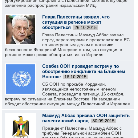
урегулирования конфликта с Палестиной, соответствующее
заявление распространил израильский МИД.
Глава Палестины заявил, что
ситуация в регионе может
обостриться
26.10.2015
Глава Палестины Махмуд Аббас заявил
перед переговорами с представителем ЕС
по иностранным делам и политике
безопасности Федерикой Могерини о том, что ситуация в
регионе может резко обостриться из-за Израиля.
Совбез ООН проведет встречу по
обострению конфликта на Ближнем
Востоке
16.10.2015
СБ ООН по просьбе Иордании,
являющейся непостоянным членом
Совета, проведет в пятницу, 16 октября,
встречу по ситуации на Ближнем Востоке. На заседании
обсудят обострение ситуации между Палестиной и Израилем.
Махмуд Аббас призвал ООН защитить
палестинский народ
30.09.2015
Президент Палестины Махмуд Аббас с
трибуны Генеральной ассамблеи ООН