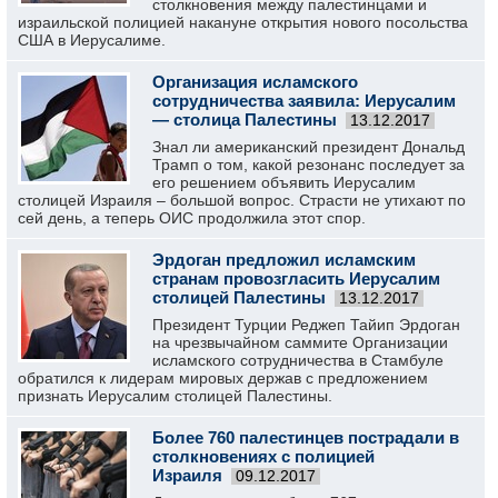
столкновения между палестинцами и
израильской полицией накануне открытия нового посольства
США в Иерусалиме.
Организация исламского
сотрудничества заявила: Иерусалим
— столица Палестины
13.12.2017
Знал ли американский президент Дональд
Трамп о том, какой резонанс последует за
его решением объявить Иерусалим
столицей Израиля – большой вопрос. Страсти не утихают по
сей день, а теперь ОИС продолжила этот спор.
Эрдоган предложил исламским
странам провозгласить Иерусалим
столицей Палестины
13.12.2017
Президент Турции Реджеп Тайип Эрдоган
на чрезвычайном саммите Организации
исламского сотрудничества в Стамбуле
обратился к лидерам мировых держав с предложением
признать Иерусалим столицей Палестины.
Более 760 палестинцев пострадали в
столкновениях с полицией
Израиля
09.12.2017