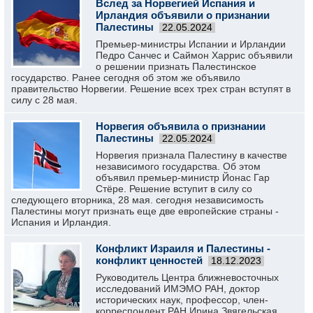
Вслед за Норвегией Испания и
Ирландия объявили о признании
Палестины
22.05.2024
Премьер-министры Испании и Ирландии
Педро Санчес и Саймон Харрис объявили
о решении признать Палестинское
государство. Ранее сегодня об этом же объявило
правительство Норвегии. Решение всех трех стран вступят в
силу с 28 мая.
Норвегия объявила о признании
Палестины
22.05.2024
Норвегия признала Палестину в качестве
независимого государства. Об этом
объявил премьер-министр Йонас Гар
Стёре. Решение вступит в силу со
следующего вторника, 28 мая. сегодня независимость
Палестины могут признать еще две европейские страны -
Испания и Ирландия.
Конфликт Израиля и Палестины -
конфликт ценностей
18.12.2023
Руководитель Центра ближневосточных
исследований ИМЭМО РАН, доктор
исторических наук, профессор, член-
корреспондент РАН Ирина Звягельская