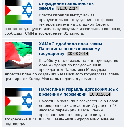
отчуждение палестинских
земель
31.08.2014
Власти Израиля выступили за
принудительное отчуждение четырехсот
гектаров земель на Западном берегу,
соответствующую инициативу озвучили израильские военные,
сообщают СМИ в воскресенье, 31 августа.
ХАМАС одобрило план главы
Палестины по независимому
государству
30.08.2014
В субботу стало известно, что руководство
ХАМАС одобрило предложенный
президентом Палестины Махмудом
Аббасом план по созданию независимого государства: глава
группировки Халед Машааль подписал документ.
Палестина и Израиль договорились о
временном перемирии
10.08.2014
Палестина заявила в воскресенье о новой
договоренности с властями Израиля о 72-
часовом перемирии в Газе. Режим
прекращения огня вступит в силу в
воскресенье в 21.00 GMT. Тель-Авив информацию еще не
подтвердил.