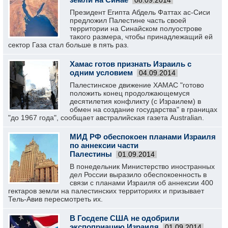
08.09.2014
Президент Египта Абдель Фаттах ас-Сиси
предложил Палестине часть своей
территории на Синайском полуострове
такого размера, чтобы принадлежащий ей
сектор Газа стал больше в пять раз.
Хамас готов признать Израиль с
одним условием
04.09.2014
Палестинское движение ХАМАС "готово
положить конец продолжающемуся
десятилетия конфликту (с Израилем) в
обмен на создание государства" в границах
"до 1967 года", сообщает австралийская газета Australian.
МИД РФ обеспокоен планами Израиля
по аннексии части
Палестины
01.09.2014
В понедельник Министерство иностранных
дел России выразило обеспокоенность в
связи с планами Израиля об аннексии 400
гектаров земли на палестинских территориях и призывает
Тель-Авив пересмотреть их.
В Госдепе США не одобрили
экспоприацию Израиля
01.09.2014