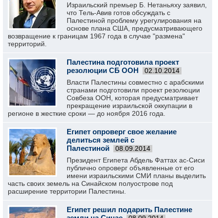
Израильский премьер Б. Нетаньяху заявил,
что Тель-Авив готов обсуждать с
Палестиной проблему урегулирования на
основе плана США, предусматривающего
возвращение к границам 1967 года в случае "размена"
территорий.
Палестина подготовила проект
резолюции СБ ООН
02.10.2014
Власти Палестины совместно с арабскими
странами подготовили проект резолюции
Совбеза ООН, которая предусматривает
прекращение израильской оккупации в
регионе в жесткие сроки — до ноября 2016 года.
Египет опроверг свое желание
делиться землей с
Палестиной
08.09.2014
Президент Египета Абдель Фаттах ас-Сиси
публично опроверг объявленные от его
имени израильскими СМИ планы выделить
часть своих земель на Синайском полуострове под
расширение территории Палестины.
Египет решил подарить Палестине
земли на Синае