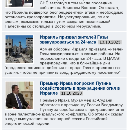
СНГ, затронул в том числе последние
события на Ближнем Востоке. Он сказал,
что Израиль подвергся беспрецедентной атаке и необходимо
остановить кровопролитие. Но урегулирование, по его
словам, возможно только путем создания независимой
Палестины со столицей в Восточном Иерусалиме.
Израиль призвал жителей Газы
эвакуироваться за 24 часа
13.10.2023
Армия обороны Израиля призвала жителей
Газы эвакуироваться в южные районы. На
переселение отводится 24 часа. В ЦАХАЛ
предупредили, что в ближайшие дни
"продолжат активные действия в городе Газа и приложат все
усилия, чтобы не причинить вред гражданскому населению".
Премьер Ирака попросил Путина
содействовать в прекращении огня в
Израиле
11.10.2023
Премьер Ирака Мухаммед ас-Судани
обратился к президенту России Владимиру
Путину за содействием в прекращении огня
в зоне палестино-израильского конфликта. Об этом он сказал
в ходе выступления на пленарной сессии Российской
энергетической недели.