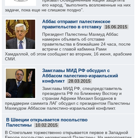
призвал Объединенные нации защитить
его народ, "выполнить возложенные на них
задачи, пока еще не слишком поздно".
Аббас отправит палестинское
правительство в отставку
16.06.2015
Президент Палестины Махмуд Аббас
намерен объявить об отставке
правительства в ближайшие 24 часа, после
встречи с главой кабмина Рами
Хамдаллой, об этом сообщают во вторник, 16 июня, арабские
СМИ.
Замглавы МИД РФ обсудил с
Аббасом палестино-израильский
конфликт
28.03.2015
Замглавы МИД РФ, спецпредставитель
президента РФ по Ближнему Востоку и
странам Африки Михаил Богданов в
преддверии саммита ЛАГ обсудил с президентом Палестины
Махмудом Аббасом палестино-израильский конфликт.
В Швеции открывается посольство
Палестины
10.02.2015
В Стокгольме торжественно открывается первое в Западной
Европе посольство независимой Палестины. На мероприятии