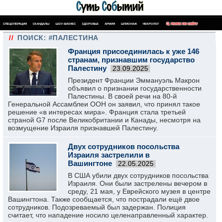
СПЕЦОПЕРАЦИЯ
СКАНДАЛЫ
ШОУ-БИЗНЕС
ЗДОРОВЬЕ
АРМИЯ
ШПИОНАЖ
НЕКРОЛОГ
ПОИСК ПО САЙТУ
//
ПОИСК: #ПАЛЕСТИНА
Франция присоединилась к уже 146
странам, признавшим государство
Палестину
23.09.2025
Президент Франции Эммануэль Макрон
объявил о признании государственности
Палестины. В своей речи на 80-й
Генеральной Ассамблеи ООН он заявил, что принял такое
решение «в интересах мира». Франция стала третьей
страной G7 после Великобритании и Канады, несмотря на
возмущение Израиля признавшей Палестину.
Двух сотрудников посольства
Израиля застрелили в
Вашингтоне
22.05.2025
В США убили двух сотрудников посольства
Израиля. Они были застрелены вечером в
среду, 21 мая, у Еврейского музея в центре
Вашингтона. Также сообщается, что пострадали ещё двое
сотрудников. Подозреваемый был задержан. Полиция
считает, что нападение носило целенаправленный характер.