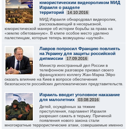
юмористическим видеороликом МИД
Израиля о разделе
территорий
14.10.2016
МИД Израиля обнародовал видеоролик,
рассказывающий в несерьезной,
юмористической манере об истории борьбы за права на
«землю обетованную». В клипе особое место уделено
палестинцам, которые теперь возмущены «шуткой».
Лавров попросил Францию повлиять
на Украину для защиты российской
дипмиссии
17.09.2016
Министр иностранный дел России в
телефонном разговоре призвал своего
французского коллегу Жан-Марка Эйро
оказать влияние на Киев в вопросе обеспечения
безопасности российских дипломатических представительств.
Израиль вводит уголовное наказание
для малолетних
03.08.2016
Детей, осуждённых за тяжкие
преступления, парламент Израиля
разрешил сажать в тюрьму. Причиной
появления нового закона стали
многократные террористические атаки, совершаемые именно