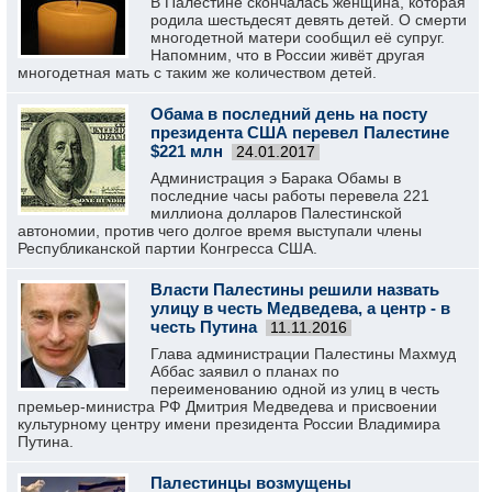
В Палестине скончалась женщина, которая
родила шестьдесят девять детей. О смерти
многодетной матери сообщил её супруг.
Напомним, что в России живёт другая
многодетная мать с таким же количеством детей.
Обама в последний день на посту
президента США перевел Палестине
$221 млн
24.01.2017
Администрация э Барака Обамы в
последние часы работы перевела 221
миллиона долларов Палестинской
автономии, против чего долгое время выступали члены
Республиканской партии Конгресса США.
Власти Палестины решили назвать
улицу в честь Медведева, а центр - в
честь Путина
11.11.2016
Глава администрации Палестины Махмуд
Аббас заявил о планах по
переименованию одной из улиц в честь
премьер-министра РФ Дмитрия Медведева и присвоении
культурному центру имени президента России Владимира
Путина.
Палестинцы возмущены