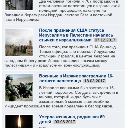
Два человека погибли и 767 пострадали в
столкновениях палестинцев с израильской
полицией, прошедших накануне на
Западном берегу реки Иордан, секторе Газа и восточной
части Иерусалима.
После признания США статуса
Иерусалима в Палестине начались
стычки с израильтянами
07.12.2017
После того, как президент США Дональд
Трамп официально признал Иерусалим
столицей Израиля, в центре Хеврона на
западном берегу реки Иордан начались стычки между
палестинцами и израильскими военнослужащими.
Военные в Израиле застрелили 16-
летнего палестинца
18.03.2017
В Израиле военными был застрелен 16-
летний подросток. Солдаты выстрелили в
юношу, который кидал бутылки с
зажигательной смесью в автомобили.
Инцидент произошёл во время подавления беспорядков.
Умерла женщина, родившая 69
детей
03.03.2017