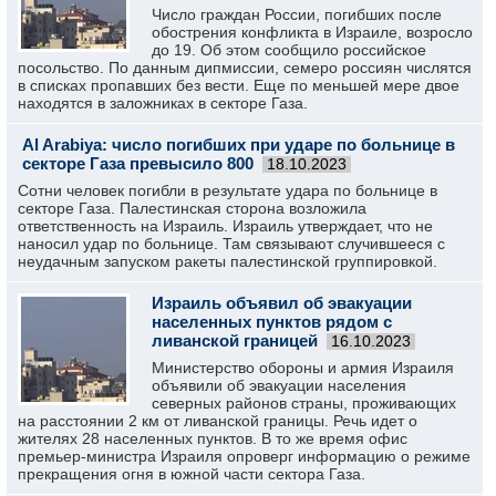
Число граждан России, погибших после
обострения конфликта в Израиле, возросло
до 19. Об этом сообщило российское
посольство. По данным дипмиссии, семеро россиян числятся
в списках пропавших без вести. Еще по меньшей мере двое
находятся в заложниках в секторе Газа.
Al Arabiya: число погибших при ударе по больнице в
секторе Газа превысило 800
18.10.2023
Сотни человек погибли в результате удара по больнице в
секторе Газа. Палестинская сторона возложила
ответственность на Израиль. Израиль утверждает, что не
наносил удар по больнице. Там связывают случившееся с
неудачным запуском ракеты палестинской группировкой.
Израиль объявил об эвакуации
населенных пунктов рядом с
ливанской границей
16.10.2023
Министерство обороны и армия Израиля
объявили об эвакуации населения
северных районов страны, проживающих
на расстоянии 2 км от ливанской границы. Речь идет о
жителях 28 населенных пунктов. В то же время офис
премьер-министра Израиля опроверг информацию о режиме
прекращения огня в южной части сектора Газа.