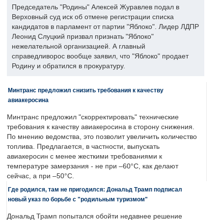
Председатель "Родины" Алексей Журавлев подал в
Верховный суд иск об отмене регистрации списка
кандидатов в парламент от партии "Яблоко". Лидер ЛДПР
Леонид Слуцкий призвал признать "Яблоко"
нежелательной организацией. А главный
справедливорос вообще заявил, что "Яблоко" продает
Родину и обратился в прокуратуру.
Минтранс предложил снизить требования к качеству
авиакеросина
Минтранс предложил "скорректировать" технические
требования к качеству авиакеросина в сторону снижения.
По мнению ведомства, это позволит увеличить количество
топлива. Предлагается, в частности, выпускать
авиакеросин с менее жесткими требованиями к
температуре замерзания - не при –60°C, как делают
сейчас, а при –50°C.
Где родился, там не пригодился: Дональд Трамп подписал
новый указ по борьбе с "родильным туризмом"
Дональд Трамп попытался обойти недавнее решение