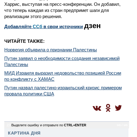
Харрис, выступая на пресс-конференции. Он добавил,
что теперь каждая из стран предпримет шаги для
реализации этого решения.
дзен
Добавляйте
CСб
в свои источники
ЧИТАЙТЕ ТАКЖЕ:
Норвегия объявила о признании Палестины
Путин заявил о необходимости создания независимой
Палестины
МИД Израиля выразил недовольство позицией России
по конфликту с ХАМАС
Путин назвал палестино-израильский кризис примером
провала политики США
27
Выделите ошибку и отправьте по
CTRL+ENTER
sm / sm
КАРТИНА ДНЯ