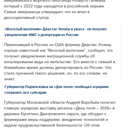
американского морского пехотинца Роберта Гилмана,
который с 2022 года находится в российской тюрьме.
Семья американца утверждает, что он впал в
диссоциативный ступор.
«Веселый молочник» Джастас Уолкер в ужасе - он получил
уведомление ФМС о депортации из России
Переехавший в Россию из США фермер Джастас Уолкер,
хорошо известный как "Веселый молочник", сообщил, что
получил уведомление миграционной службы об
аннулировании вида на жительство. Его вместе с семьей в
ближайшее время должны депортировать из России. Что
стало причиной такого решения, он, по его словам, не
знает.
Губернатор Подмосковья на «Дне поля» пообещал аграриям
сохранить все субсидии
Губернатор Московской области Андрей Воробьёв посетил
главную аграрную выставку региона «День поля – 2026» в
деревне Бунятино Дмитровского округа, где обсудил с
фермерами меры поддержки, внедрение технологий и
задачи продовольственной безопасности. Об этом