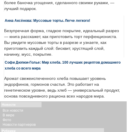
более баночка угощения, сделанного своими руками, —
лучший подарок.
Анна Аксёнова: Муссовые торты. Легче легкого!
Безупречная форма, гладкое покрытие, идеальный разрез
— книга расскажет, как приготовить торт перфекциониста.
Вы увидите муссовые торты в разрезе и узнаете, как
приготовить каждый слой: бисквит, хрустящий слой,
начинку, мусс, покрытие.
Софи Дюпюи-Голье: Мир хлеба. 100 лучших рецептов домашнего
хлеба со всего мира
Аромат свежеиспеченного хлеба повышает уровень
эндорфинов, гормонов счастья. Это работает на
генетическом уровне, ведь хлеб — универсальный продукт,
основа повседневного рациона всех народов мира.
Новости
Все новости
В мире
Фото
Новости партнеров
Рубрики