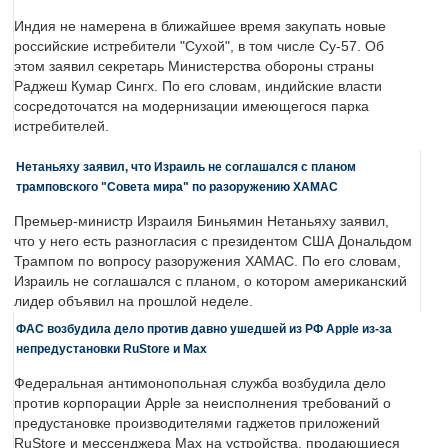
Индия не намерена в ближайшее время закупать новые
российские истребители "Сухой", в том числе Су-57. Об
этом заявил секретарь Министерства обороны страны
Раджеш Кумар Сингх. По его словам, индийские власти
сосредоточатся на модернизации имеющегося парка
истребителей.
Нетаньяху заявил, что Израиль не соглашался с планом
трамповского "Совета мира" по разоружению ХАМАС
Премьер-министр Израиля Биньямин Нетаньяху заявил,
что у него есть разногласия с президентом США Дональдом
Трампом по вопросу разоружения ХАМАС. По его словам,
Израиль не соглашался с планом, о котором американский
лидер объявил на прошлой неделе.
ФАС возбудила дело против давно ушедшей из РФ Apple из-за
непредустановки RuStore и Max
Федеральная антимонопольная служба возбудила дело
против корпорации Apple за неисполнения требований о
предустановке производителями гаджетов приложений
RuStore и мессенджера Max на устройства, продающиеся