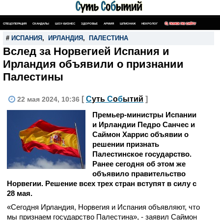
СПЕЦОПЕРАЦИЯ
СКАНДАЛЫ
ШОУ-БИЗНЕС
ЗДОРОВЬЕ
АРМИЯ
ШПИОНАЖ
НЕКРОЛОГ
ПОИСК ПО САЙТУ
#
ИСПАНИЯ
,
ИРЛАНДИЯ
,
ПАЛЕСТИНА
Вслед за Норвегией Испания и
Ирландия объявили о признании
Палестины
[
С
уть
С
о
б
ытий
]
22 мая 2024, 10:36
Премьер-министры Испании
и Ирландии Педро Санчес и
Саймон Харрис объявии о
решении признать
Палестинское государство.
Ранее сегодня об этом же
объявило правительство
Норвегии. Решение всех трех стран вступят в силу с
28 мая.
«Сегодня Ирландия, Норвегия и Испания объявляют, что
мы признаем государство Палестина», - заявил Саймон