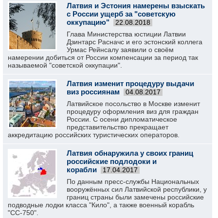
Латвия и Эстония намерены взыскать
с России ущерб за "советскую
оккупацию"
22.08.2018
Глава Министерства юстиции Латвии
Дзинтарс Расначс и его эстонский коллега
Урмас Рейнсалу заявили о своём
намерении добиться от России компенсации за период так
называемой "советской оккупации".
Латвия изменит процедуру выдачи
виз россиянам
04.08.2017
Латвийское посольство в Москве изменит
процедуру оформления виз для граждан
России. С осени дипломатическое
представительство прекращает
аккредитацию российских туристических операторов.
Латвия обнаружила у своих границ
российские подлодоки и
корабли
17.04.2017
По данным пресс-службы Национальных
вооружённых сил Латвийской республики, у
границ страны были замечены российские
подводные лодки класса "Кило", а также военный корабль
"СС-750".