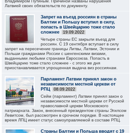
Владимиром Путиным. Причиной названы нарушения
Латвией своих обязательств по документу.
Запрет на въезд россиян в страны
Балтии и Польшу вступил в силу,
попасть в Швейцарию тоже стало
сложнее
19.09.2022
Четыре страны ЕС закрыли въезд для
россиян. С 19 сентября вступает в силу
запрет на пересечение границы Литвы, Латвии, Эстонии и
Польши гражданами России с шенгенскими визами,
выданными любыми странами Евросоюза. Попасть в
Швейцарию тоже стало сложнее - с этого же дня
приостанавливается упрощенная выдача виз россиянам.
Парламент Латвии принял закон о
независимости местной церкви от
РПЦ
08.09.2022
Сейм (парламент) Латвии принял закон о
независимости местной церкви от Русской
православной церкви Московского
патриархата. Закон, внесенный президентом страны Эгилсом
Левитсом, был рассмотрен в срочном порядке. В настоящее
время ЛПЦ имеет статус самоуправляемой в составе РПЦ.
Страны Балтии и Польша вводят с 19