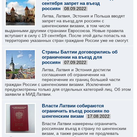
сентября запрет на въезд
россиян
08.09.2022
Литва, Латвия, Эстония и Польша вводят
запрет на въезд для россиян с
шенгенскими визами, в том числе
выданными другими странами Евросоюза. Новые правила
вступают в силу с 19 сентября. После этой даты попасть на
территорию указанных стран граждане России уже не смогут.
Страны Балтии договорились об
ограничении на въезд для
россиян
07.09.2022
Литва, Латвия и Эстония достигли
соглашения об ограничении на
пересечение их границ большей части
граждан России с шенгенскими визами. Исключения
предусмотрены только для отдельных категорий лиц. Об этом
заявили в МИД Латвии.
Власти Латвии собираются
ограничить въезд россиян по
шенгенским визам
17.08.2022
Власти Латвии намерены ограничить
россиянам въезд в страну по шенгенским
визам, а также решили не продлевать