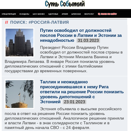
СПЕЦОПЕРАЦИЯ
СКАНДАЛЫ
ШОУ-БИЗНЕС
ЗДОРОВЬЕ
АРМИЯ
ШПИОНАЖ
НЕКРОЛОГ
ПОИСК ПО САЙТУ
//
ПОИСК: #РОССИЯ-ЛАТВИЯ
Путин освободил от должностей
послов России в Латвии и Эстонии за
ненадобностью
31.03.2023
Президент России Владимир Путин
освободил от должностей послов страны в
Латвии и Эстонии Михаила Ванина и
Владимира Липаева. В январе Россия понизила уровень
дипломатических отношений с этими балтийскими
государствами до временных поверенных.
Таллин и неожиданно
присоединившаяся к нему Рига
ответили на решение России понизить
уровень дипотношений с
Эстонией
23.01.2023
Эстония объявила о высылке российского
посла в ответ на решение России понизить уровень
дипломатических отношений. Аналогичное решение приняли
и власти Латвии - в знак солидарности с Таллином и в
памятный день начала СВО - с 24 февраля.