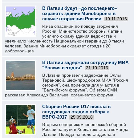
В Латвии будут «до последнего»
охранять здание Минобороны в
случае вторжения России
19.11.2016
Из-за опасений по поводу вторжения
России, Министерство обороны Латвии
усилило охрану здания ведомства и
увеличило численность Национальной гвардии до 8 тысяч
человек. Здание Минобороны охраняет отряд из 20
добровольцев.
В Латвии задержали сотрудницу МИА
"Россия сегодня"
21.10.2016
В Латвии произвели задержание Эллы
Тарановой, шеф-продюсера МИА "Россия
сегодня", она приехала для участия в
"Балтийском форуме". Об этом СМИ
рассказал Александр Васильев, организатор форума.
Сборная России U17 вышла в
следующую стадию отбора к
ЕВРО-2017
25.09.2016
Вторым соперником юношеской сборной
России на пути в Хорватию стала команда
Латвии. Победа на поле стадиона в