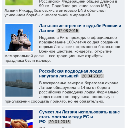
Российской Федерацией общей длиной в
90 км. Подобное решение глава МВД
Латвии Рихард Козловскис в интервью BNS объяснил
усилением борьбы с нелегальной миграцией.
Латышские стрелки в судьбе России и
Латвии
07.08.2015
Недавно в Риге проходило официальное
празднование 100-летия со дня создания
первых Латышских стрелковых батальонов.
Военное шествие, концерты, открытие
мемориальной доски – все традиционные атрибуты
праздника были налицо.
Российская подводная лодка
напугала латышей
20.04.2015
В воскресенье вечером береговая охрана
Латвии обнаружила в 14 км от берега
российскую подводную лодку. Формально
лодка ничего не нарушила, поскольку о
приближении сообщать принято, но не обязательно.
Сумеет ли Латвия использовать шанс
стать мостом между ЕС и
РФ
20.01.2015