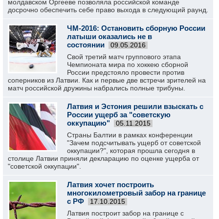
молдавском Оргееве позволяла российской команде
досрочно обеспечить себе право выхода в следующий раунд.
ЧМ-2016: Остановить сборную России
латыши оказались не в
состоянии
09.05.2016
Свой третий матч группового этапа
Чемпионата мира по хоккею сборной
России предстояло провести против
соперников из Латвии. Как и первые две встречи зрителей на
матч российской дружины набрались полные трибуны.
Латвия и Эстония решили взыскать с
России ущерб за "советскую
оккупацию"
05.11.2015
Страны Балтии в рамках конференции
"Зачем подсчитывать ущерб от советской
оккупации?", которая прошла сегодня в
столице Латвии приняли декларацию по оценке ущерба от
"советской оккупации".
Латвия хочет построить
многокилометровый забор на границе
с РФ
17.10.2015
Латвия построит забор на границе с