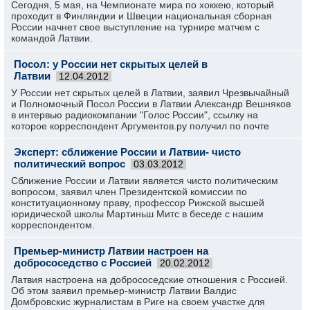
Сегодня, 5 мая, на Чемпионате мира по хоккею, который
проходит в Финляндии и Швеции национальная сборная
России начнет свое выступление на турнире матчем с
командой Латвии.
Посол: у России нет скрытых целей в
Латвии
12.04.2012
У России нет скрытых целей в Латвии, заявил Чрезвычайный
и Полномочный Посол России в Латвии Александр Вешняков
в интервью радиокомпании "Голос России", ссылку на
которое корреспондент Аргументов.ру получил по почте
Эксперт: сближение России и Латвии- чисто
политический вопрос
03.03.2012
Сближение России и Латвии является чисто политическим
вопросом, заявил член Президентской комиссии по
конституационному праву, профессор Рижской высшей
юридической школы Мартиньш Митс в беседе с нашим
корреспондентом.
Премьер-министр Латвии настроен на
добрососедство с Россией
20.02.2012
Латвия настроена на добрососедские отношения с Россией.
Об этом заявил премьер-министр Латвии Валдис
Домбровскис журналистам в Риге на своем участке для