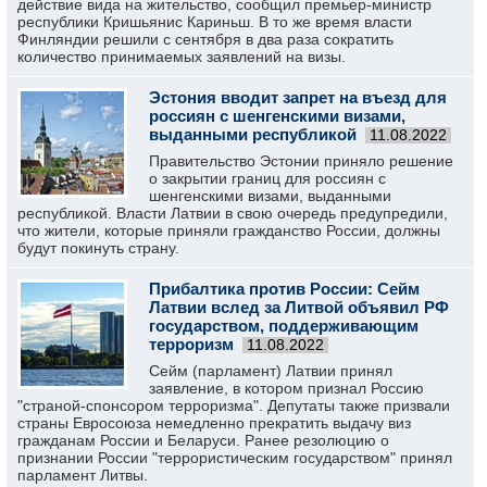
действие вида на жительство, сообщил премьер-министр
республики Кришьянис Кариньш. В то же время власти
Финляндии решили с сентября в два раза сократить
количество принимаемых заявлений на визы.
Эстония вводит запрет на въезд для
россиян с шенгенскими визами,
выданными республикой
11.08.2022
Правительство Эстонии приняло решение
о закрытии границ для россиян с
шенгенскими визами, выданными
республикой. Власти Латвии в свою очередь предупредили,
что жители, которые приняли гражданство России, должны
будут покинуть страну.
Прибалтика против России: Сейм
Латвии вслед за Литвой объявил РФ
государством, поддерживающим
терроризм
11.08.2022
Сейм (парламент) Латвии принял
заявление, в котором признал Россию
"страной-спонсором терроризма". Депутаты также призвали
страны Евросоюза немедленно прекратить выдачу виз
гражданам России и Беларуси. Ранее резолюцию о
признании России "террористическим государством" принял
парламент Литвы.