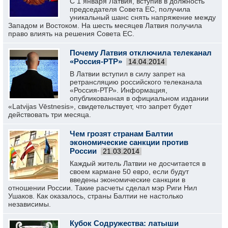
С 1 января Латвия, вступив в должность
председателя Совета ЕС, получила
уникальный шанс снять напряжение между
Западом и Востоком. На шесть месяцев Латвия получила
право влиять на решения Совета ЕС.
Почему Латвия отключила телеканал
«Россия-РТР»
14.04.2014
В Латвии вступил в силу запрет на
ретрансляцию российского телеканала
«Россия-РТР». Информация,
опубликованная в официальном издании
«Latvijas Vēstnesis», свидетельствует, что запрет будет
действовать три месяца.
Чем грозят странам Балтии
экономические санкции против
России
21.03.2014
Каждый житель Латвии не досчитается в
своем кармане 50 евро, если будут
введены экономические санкции в
отношении России. Такие расчеты сделал мэр Риги Нил
Ушаков. Как оказалось, страны Балтии не настолько
независимы.
Кубок Содружества: латыши