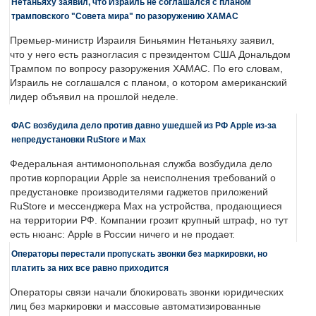
Нетаньяху заявил, что Израиль не соглашался с планом
трамповского "Совета мира" по разоружению ХАМАС
Премьер-министр Израиля Биньямин Нетаньяху заявил,
что у него есть разногласия с президентом США Дональдом
Трампом по вопросу разоружения ХАМАС. По его словам,
Израиль не соглашался с планом, о котором американский
лидер объявил на прошлой неделе.
ФАС возбудила дело против давно ушедшей из РФ Apple из-за
непредустановки RuStore и Max
Федеральная антимонопольная служба возбудила дело
против корпорации Apple за неисполнения требований о
предустановке производителями гаджетов приложений
RuStore и мессенджера Max на устройства, продающиеся
на территории РФ. Компании грозит крупный штраф, но тут
есть нюанс: Apple в России ничего и не продает.
Операторы перестали пропускать звонки без маркировки, но
платить за них все равно приходится
Операторы связи начали блокировать звонки юридических
лиц без маркировки и массовые автоматизированные