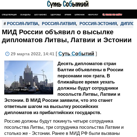
СПЕЦОПЕРАЦИЯ
СКАНДАЛЫ
ШОУ-БИЗНЕС
ЗДОРОВЬЕ
АРМИЯ
ШПИОНАЖ
НЕКРОЛОГ
ПОИСК ПО САЙТУ
#
РОССИЯ-ЛИТВА
,
РОССИЯ-ЛАТВИЯ
,
РОССИЯ-ЭСТОНИЯ
,
ДИПЛО
МИД России объявил о высылке
дипломатов Литвы, Латвии и Эстонии
[
С
уть
С
о
б
ытий
]
29 марта 2022, 14:41
Десять дипломатов стран
Балтии объявлены в России
персонами нон грата. В
ближайшее время уехать
должны будут сотрудники
Стоп-кадр видео
посольств Литвы, Латвии и
Эстонии. В МИД России заявили, что это станет
ответным шагом на высылку российских
дипломатов из прибалтийских государств.
Россию должны будут покинуть четыре сотрудника
посольства Литвы, три сотрудника посольства Латвии и
столько же - Эстонии. Ранее в МИД РФ были вызваны