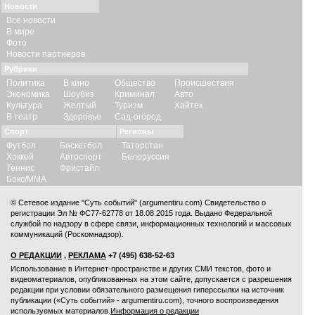
Новости
Все новости
В мире
Фото
Новости партнеров
Рубрики
Политика
В кино
Общество
Происшествия
Экономика
Шоубиз
Криминал
Авто
Культура
Желтый
Туризм
Хайтек
В театр
Здоровье
Сад-огород
Спорт
Регионы
Футбол
Баскетбол
Татарстан
Хоккей
Автоспорт
Белоруссия
Теннис
Фристайл
Бокс/ММА
© Сетевое издание "Суть событий" (argumentiru.com) Свидетельство о
регистрации Эл № ФС77-62778 от 18.08.2015 года. Выдано Федеральной
службой по надзору в сфере связи, информационных технологий и массовых
коммуникаций (Роскомнадзор).
О РЕДАКЦИИ
,
РЕКЛАМА
+7 (495) 638-52-63
Использование в Интернет-пространстве и других СМИ текстов, фото и
видеоматериалов, опубликованных на этом сайте, допускается с
разрешения
редакции
при условии обязательного размещения гиперссылки на источник
публикации («Суть событий» - argumentiru.com), точного воспроизведения
используемых материалов.
Информация о редакции