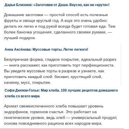
Дарья Близнюк: «Заготовки от Даши. Вкусно, как ни «крути»!
Домашние заготовки — простой способ есть полезные
фрукты и овощи круглый год. А еще это очень удобно:
делать их легко и под рукой всегда будет готовая еда. Тем
более баночка угощения, сделанного своими руками, —
лучший подарок.
Анна Аксёнова: Муссовые торты. Легче легкого!
Безупречная форма, гладкое покрытие, идеальный разрез
— книга расскажет, как приготовить торт перфекциониста.
Вы увидите муссовые торты в разрезе и узнаете, как
приготовить каждый слой: бисквит, хрустящий слой,
начинку, мусс, покрытие.
Софи Дюпюи-Голье: Мир хлеба. 100 лучших рецептов домашнего
хлеба со всего мира
Аромат свежеиспеченного хлеба повышает уровень
эндорфинов, гормонов счастья. Это работает на
генетическом уровне, ведь хлеб — универсальный продукт,
основа повседневного рациона всех народов мира.