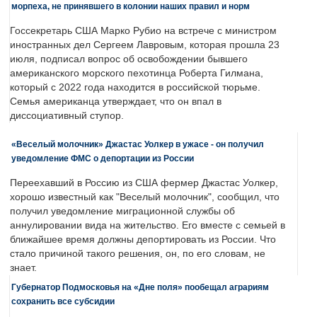
морпеха, не принявшего в колонии наших правил и норм
Госсекретарь США Марко Рубио на встрече с министром
иностранных дел Сергеем Лавровым, которая прошла 23
июля, подписал вопрос об освобождении бывшего
американского морского пехотинца Роберта Гилмана,
который с 2022 года находится в российской тюрьме.
Семья американца утверждает, что он впал в
диссоциативный ступор.
«Веселый молочник» Джастас Уолкер в ужасе - он получил
уведомление ФМС о депортации из России
Переехавший в Россию из США фермер Джастас Уолкер,
хорошо известный как "Веселый молочник", сообщил, что
получил уведомление миграционной службы об
аннулировании вида на жительство. Его вместе с семьей в
ближайшее время должны депортировать из России. Что
стало причиной такого решения, он, по его словам, не
знает.
Губернатор Подмосковья на «Дне поля» пообещал аграриям
сохранить все субсидии