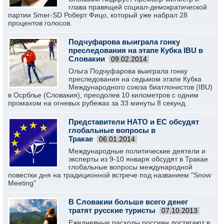
глава правящей социал-демократической
партии Smer-SD Роберт Фицо, который уже набрал 28
процентов голосов.
Подчуфарова выиграла гонку
преследования на этапе Кубка IBU в
Словакии
09.02.2014
Ольга Подчуфарова выиграла гонку
преследования на седьмом этапе Кубка
Международного союза биатлонистов (IBU)
в Осрблье (Словакия), преодолев 10 километров с одним
промахом на огневых рубежах за 33 минуты 8 секунд.
Представители НАТО и ЕС обсудят
глобальные вопросы в
Тракае
06.01.2014
Международные политические деятели и
эксперты из 9-10 января обсудят в Тракае
глобальные вопросы международной
повестки дня на традиционной встрече под названием "Snow
Meeting"
В Словакии больше всего денег
тратят русские туристы
07.10.2013
Ежедневные расходы россиян достигают в