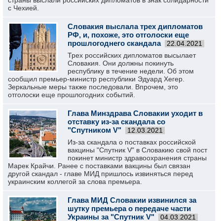
страны выслали российских дипломатов в знак солидарности
с Чехией.
Словакия выслала трех дипломатов
РФ, и, похоже, это отголоски еще
прошлогоднего скандала
22.04.2021
Трех российских дипломатов высылает
Словакия. Они должны покинуть
республику в течение недели. Об этом
сообщил премьер-министр республики Эдуард Хегер.
Зеркальные меры также последовали. Впрочем, это
отголоски еще прошлогодних событий.
Глава Минздрава Словакии уходит в
отставку из-за скандала со
"Спутником V"
12.03.2021
Из-за скандала о поставках российской
вакцины "Спутник V" в Словакию свой пост
покинет министр здравоохранения страны
Марек Крайчи. Ранее с поставками вакцины был связан
другой скандал - главе МИД пришлось извиняться перед
украинским коллегой за слова премьера.
Глава МИД Словакии извинился за
шутку премьера о передаче части
Украины за "Спутник V"
04.03.2021