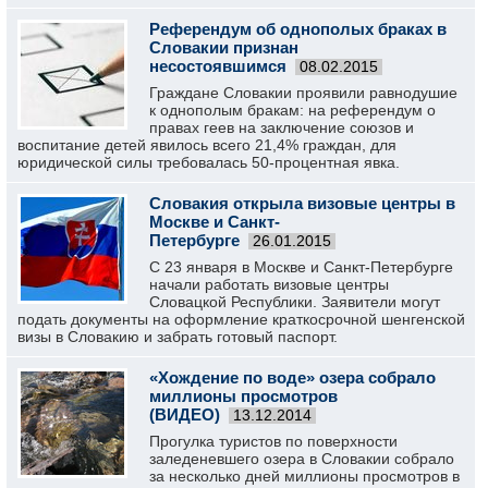
Референдум об однополых браках в
Словакии признан
несостоявшимся
08.02.2015
Граждане Словакии проявили равнодушие
к однополым бракам: на референдум о
правах геев на заключение союзов и
воспитание детей явилось всего 21,4% граждан, для
юридической силы требовалась 50-процентная явка.
Словакия открыла визовые центры в
Москве и Санкт-
Петербурге
26.01.2015
С 23 января в Москве и Санкт-Петербурге
начали работать визовые центры
Словацкой Республики. Заявители могут
подать документы на оформление краткосрочной шенгенской
визы в Словакию и забрать готовый паспорт.
«Хождение по воде» озера собрало
миллионы просмотров
(ВИДЕО)
13.12.2014
Прогулка туристов по поверхности
заледеневшего озера в Словакии собрало
за несколько дней миллионы просмотров в