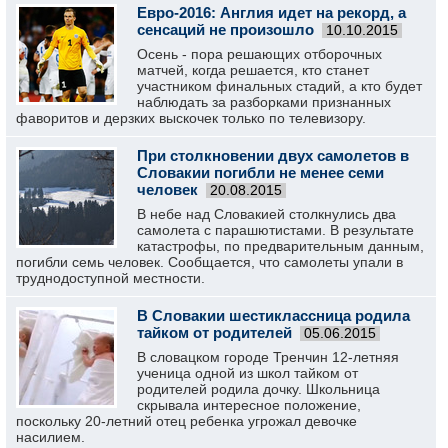
Евро-2016: Англия идет на рекорд, а
сенсаций не произошло
10.10.2015
Осень - пора решающих отборочных
матчей, когда решается, кто станет
участником финальных стадий, а кто будет
наблюдать за разборками признанных
фаворитов и дерзких выскочек только по телевизору.
При столкновении двух самолетов в
Словакии погибли не менее семи
человек
20.08.2015
В небе над Словакией столкнулись два
самолета с парашютистами. В результате
катастрофы, по предварительным данным,
погибли семь человек. Сообщается, что самолеты упали в
труднодоступной местности.
В Словакии шестиклассница родила
тайком от родителей
05.06.2015
В словацком городе Тренчин 12-летняя
ученица одной из школ тайком от
родителей родила дочку. Школьница
скрывала интересное положение,
поскольку 20-летний отец ребенка угрожал девочке
насилием.