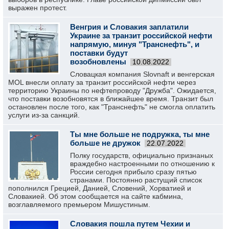
выражен протест.
Венгрия и Словакия заплатили
Украине за транзит российской нефти
напрямую, минуя "Транснефть", и
поставки будут
возобновлены
10.08.2022
Словацкая компания Slovnaft и венгерская
MOL внесли оплату за транзит российской нефти через
территорию Украины по нефтепроводу "Дружба". Ожидается,
что поставки возобновятся в ближайшее время. Транзит был
остановлен после того, как "Транснефть" не смогла оплатить
услуги из-за санкций.
Ты мне больше не подружка, ты мне
больше не дружок
22.07.2022
Полку государств, официально признаных
враждебно настроенными по отношению к
России сегодня прибыло сразу пятью
странами. Постоянно растущий список
пополнился Грецией, Данией, Словений, Хорватией и
Словакией. Об этом сообщается на сайте кабмина,
возглавляемого премьером Мишустиным.
Словакия пошла путем Чехии и