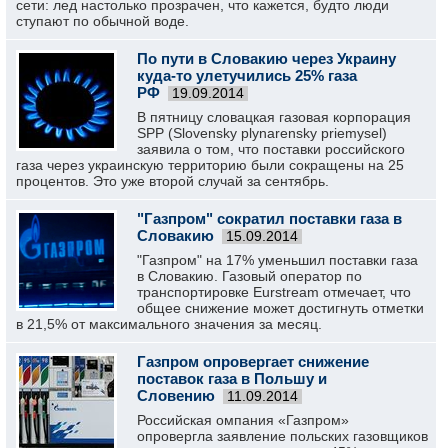
сети: лед настолько прозрачен, что кажется, будто люди
ступают по обычной воде.
По пути в Словакию через Украину
куда-то улетучились 25% газа
РФ
19.09.2014
В пятницу словацкая газовая корпорация
SPP (Slovensky plynarensky priemysel)
заявила о том, что поставки российского
газа через украинскую территорию были сокращены на 25
процентов. Это уже второй случай за сентябрь.
"Газпром" сократил поставки газа в
Словакию
15.09.2014
"Газпром" на 17% уменьшил поставки газа
в Словакию. Газовый оператор по
транспортировке Eurstream отмечает, что
общее снижение может достигнуть отметки
в 21,5% от максимального значения за месяц.
Газпром опровергает снижение
поставок газа в Польшу и
Словению
11.09.2014
Российская омпания «Газпром»
опровергла заявление польских газовщиков