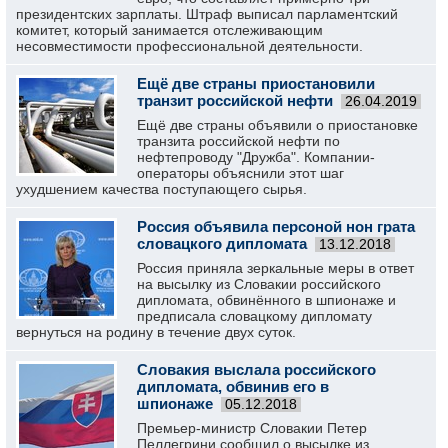
президентских зарплаты. Штраф выписал парламентский
комитет, который занимается отслеживающим
несовместимости профессиональной деятельности.
Ещё две страны приостановили
транзит российской нефти
26.04.2019
Ещё две страны объявили о приостановке
транзита российской нефти по
нефтепроводу "Дружба". Компании-
операторы объяснили этот шаг
ухудшением качества поступающего сырья.
Россия объявила персоной нон грата
словацкого дипломата
13.12.2018
Россия приняла зеркальные меры в ответ
на высылку из Словакии российского
дипломата, обвинённого в шпионаже и
предписала словацкому дипломату
вернуться на родину в течение двух суток.
Словакия выслала российского
дипломата, обвинив его в
шпионаже
05.12.2018
Премьер-министр Словакии Петер
Пеллегрини сообщил о высылке из