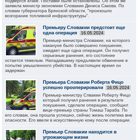
подвергся атаке. Поставки были остановлены. Об этом же
заявила министр экономики Словакии Дениса Сакова. По
словам губернатора Брянской области, "произошло
возгорание топливной инфраструктуры".
Премьеру Словакии предстоит еще
одна операция
16.05.2024
Премьер-министра Словакии, на которого
накануне было совершено покушение,
ожидает еще одна операция. Он получил
серьезные ранения, его состояние
остается тяжелым. Нападавшему предъявили обвинение в
попытке умышленного убийства. В настоящее время он
задержан.
Премьера Словакии Роберта Фицо
успешно прооперировали
16.05.2024
Премьер-министру Слвакии Роберту Фицо
который получил ранения в результате
покушения, сделали операцию, сообщил
вице-премьер страны Томаш Тараба. По
его словам, она прошла успешно, сейчас жизнь политика вне
опасности. Его ввели в искусственную кому после операции.
Премьер Словакии находится в
угрожающем жизни