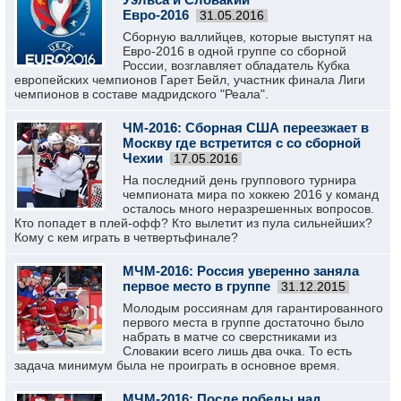
Евро-2016
31.05.2016
Сборную валлийцев, которые выступят на
Евро-2016 в одной группе со сборной
России, возглавляет обладатель Кубка
европейских чемпионов Гарет Бейл, участник финала Лиги
чемпионов в составе мадридского "Реала".
ЧМ-2016: Сборная США переезжает в
Москву где встретится с со сборной
Чехии
17.05.2016
На последний день группового турнира
чемпионата мира по хоккею 2016 у команд
осталось много неразрешенных вопросов.
Кто попадет в плей-офф? Кто вылетит из пула сильнейших?
Кому с кем играть в четвертьфинале?
МЧМ-2016: Россия уверенно заняла
первое место в группе
31.12.2015
Молодым россиянам для гарантированного
первого места в группе достаточно было
набрать в матче со сверстниками из
Словакии всего лишь два очка. То есть
задача минимум была не проиграть в основное время.
МЧМ-2016: После победы над