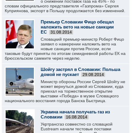
о снижении поставок газа на 45% - по
словам официального представителя «Газпрома» Сергея
Куприянова, экспорт в Польшу продолжается без изменений.
Премьер Словакии Фицо обещал
наложить вето на новые санкции
ЕС
31.08.2014
Словацкий премьер-министр Роберт Фицо
заявил о намерении наложить вето на
новые санкции против России, если
таковые будут приняты по итогам семидневной работы ЕК на
брюссельском саммите через неделю.
Шойгу застрял в Словакии: Польша
домой не пускает
29.08.2014
Министр обороны России Сергей Шойгу не
может вернуться домой из Словакии, куда
приехал на торжественное открытие
выставки «Победа» в музее Словацкого
национального восстания города Банска Быстрица.
Украина начала получать газ из
Словакии
16.08.2014
Укртрансгаз совместно со словацкой
Eustream начали тестовые поставки