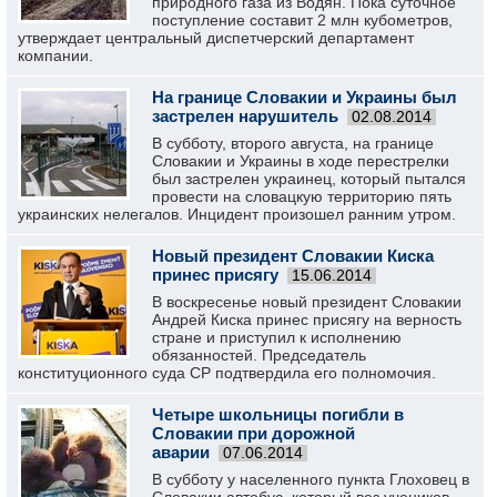
природного газа из Водян. Пока суточное
поступление составит 2 млн кубометров,
утверждает центральный диспетчерский департамент
компании.
На границе Словакии и Украины был
застрелен нарушитель
02.08.2014
В субботу, второго августа, на границе
Словакии и Украины в ходе перестрелки
был застрелен украинец, который пытался
провести на словацкую территорию пять
украинских нелегалов. Инцидент произошел ранним утром.
Новый президент Словакии Киска
принес присягу
15.06.2014
В воскресенье новый президент Словакии
Андрей Киска принес присягу на верность
стране и приступил к исполнению
обязанностей. Председатель
конституционного суда СР подтвердила его полномочия.
Четыре школьницы погибли в
Словакии при дорожной
аварии
07.06.2014
В субботу у населенного пункта Глоховец в