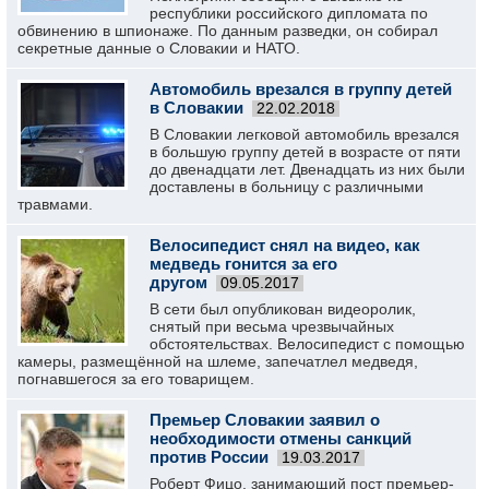
республики российского дипломата по
обвинению в шпионаже. По данным разведки, он собирал
секретные данные о Словакии и НАТО.
Автомобиль врезался в группу детей
в Словакии
22.02.2018
В Словакии легковой автомобиль врезался
в большую группу детей в возрасте от пяти
до двенадцати лет. Двенадцать из них были
доставлены в больницу с различными
травмами.
Велосипедист снял на видео, как
медведь гонится за его
другом
09.05.2017
В сети был опубликован видеоролик,
снятый при весьма чрезвычайных
обстоятельствах. Велосипедист с помощью
камеры, размещённой на шлеме, запечатлел медведя,
погнавшегося за его товарищем.
Премьер Словакии заявил о
необходимости отмены санкций
против России
19.03.2017
Роберт Фицо, занимающий пост премьер-