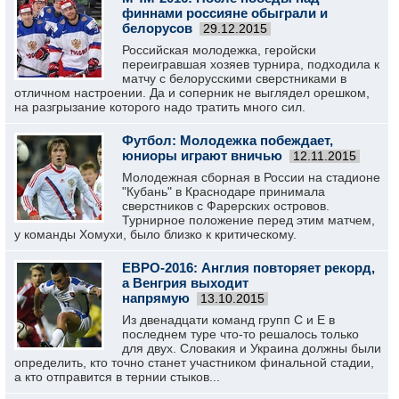
финнами россияне обыграли и
белорусов
29.12.2015
Российская молодежка, геройски
переигравшая хозяев турнира, подходила к
матчу с белорусскими сверстниками в
отличном настроении. Да и соперник не выглядел орешком,
на разгрызание которого надо тратить много сил.
Футбол: Молодежка побеждает,
юниоры играют вничью
12.11.2015
Молодежная сборная в России на стадионе
"Кубань" в Краснодаре принимала
сверстников с Фарерских островов.
Турнирное положение перед этим матчем,
у команды Хомухи, было близко к критическому.
ЕВРО-2016: Англия повторяет рекорд,
а Венгрия выходит
напрямую
13.10.2015
Из двенадцати команд групп С и E в
последнем туре что-то решалось только
для двух. Словакия и Украина должны были
определить, кто точно станет участником финальной стадии,
а кто отправится в тернии стыков...