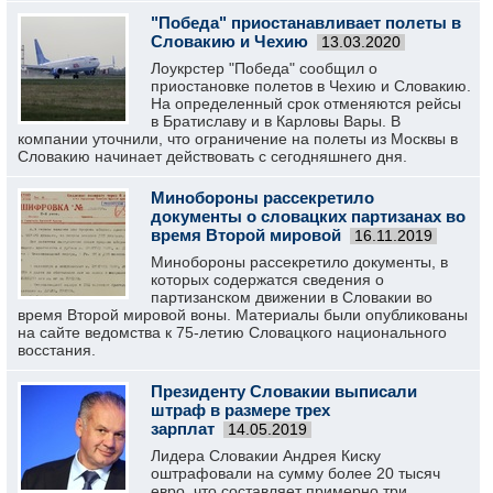
"Победа" приостанавливает полеты в
Словакию и Чехию
13.03.2020
Лоукрстер "Победа" сообщил о
приостановке полетов в Чехию и Словакию.
На определенный срок отменяются рейсы
в Братиславу и в Карловы Вары. В
компании уточнили, что ограничение на полеты из Москвы в
Словакию начинает действовать с сегодняшнего дня.
Минобороны рассекретило
документы о словацких партизанах во
время Второй мировой
16.11.2019
Минобороны рассекретило документы, в
которых содержатся сведения о
партизанском движении в Словакии во
время Второй мировой воны. Материалы были опубликованы
на сайте ведомства к 75-летию Словацкого национального
восстания.
Президенту Словакии выписали
штраф в размере трех
зарплат
14.05.2019
Лидера Словакии Андрея Киску
оштрафовали на сумму более 20 тысяч
евро, что составляет примерно три