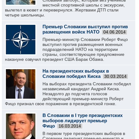
Словакии автобус, который вез учеников
местной спортивной школы с экскурсии,
вылетел в кювет и перевернулся. Жертвами ДТП стали
четыре школьницы.
Премьер Словакии выступил против
размещения войск НАТО
04.06.2014
Премьер-министр Словакии Роберт Фицо
выступил против размещения военных
подразделений НАТО на территории
страны, соответствующее предложение
накануне озвучил президент США Барак Обама.
На президентских выборах в
Словакии победил Киска
30.03.2014
На выборах президента Словакии победил
независимый кандидат Андрей Киска.
Незадолго до подсчета голосов
действующий премьер-министр Роберт
Фицо признал свое поражение в президентской гонке.
В Словакии в I туре президентских
выборов лидирует премьер
Фицо
16.03.2014
В первом туре президентских выборов в
Словакии лидирует премьер-министр и