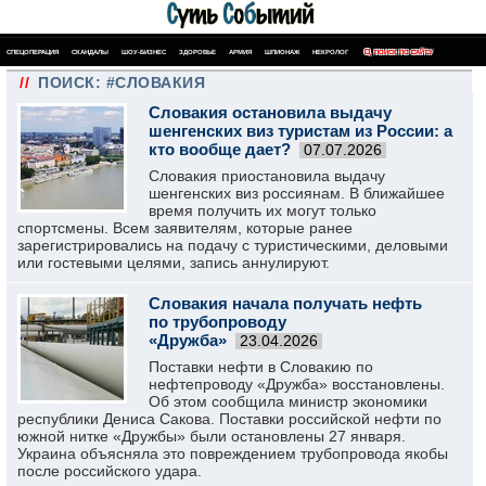
СПЕЦОПЕРАЦИЯ
СКАНДАЛЫ
ШОУ-БИЗНЕС
ЗДОРОВЬЕ
АРМИЯ
ШПИОНАЖ
НЕКРОЛОГ
ПОИСК ПО САЙТУ
//
ПОИСК: #СЛОВАКИЯ
Словакия остановила выдачу
шенгенских виз туристам из России: а
кто вообще дает?
07.07.2026
Словакия приостановила выдачу
шенгенских виз россиянам. В ближайшее
время получить их могут только
спортсмены. Всем заявителям, которые ранее
зарегистрировались на подачу с туристическими, деловыми
или гостевыми целями, запись аннулируют.
Словакия начала получать нефть
по трубопроводу
«Дружба»
23.04.2026
Поставки нефти в Словакию по
нефтепроводу «Дружба» восстановлены.
Об этом сообщила министр экономики
республики Дениса Сакова. Поставки российской нефти по
южной нитке «Дружбы» были остановлены 27 января.
Украина объясняла это повреждением трубопровода якобы
после российского удара.