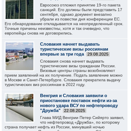
Евросоюз отложил принятие 19-го пакета
санкций. Его должны были представить 17
сентября, однако документ внезапно
убрали из повестки дня конференции ЕС.
Его обнародование откладывается на неопределенный срок.
Точные причины неизвестны, хотя и так очевидно, что
европейцы снова не договорились.
Словакия начнет выдавать
туристические визы россиянам
впервые за три года
29.08.2025
Словакия снова начнет выдавать
туристические визы гражданам России.
Визовые центры страны возобновляют
прием заявлений на их получение. Подать заявление можно
в Москве и Санкт-Петербурге. Словакия прекратила выдачу
туристических виз россиянам в 2022 году.
Венгрия и Словакия заявили о
приостановке поставок нефти из-за
нового удара ВСУ по нефтепроводу
"Дружба"
22.08.2025
Глава МИД Венгрии Петер Сийярто заявил,
что нефтепровод «Дружба», по которому
страна получает нефть из России, минувшей ночью