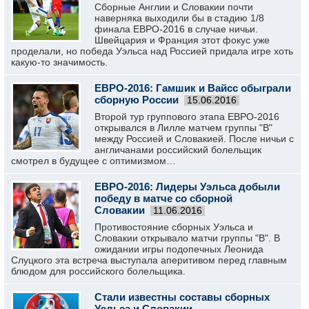
Сборные Англии и Словакии почти
наверняка выходили бы в стадию 1/8
финала ЕВРО-2016 в случае ничьи.
Швейцария и Франция этот фокус уже
проделали, но победа Уэльса над Россией придала игре хоть
какую-то значимость.
ЕВРО-2016: Гамшик и Вайсс обыграли
сборную России
15.06.2016
Второй тур группового этапа ЕВРО-2016
открывался в Лилле матчем группы "B"
между Россией и Словакией. После ничьи с
англичанами российский болельщик
смотрел в будущее с оптимизмом…
ЕВРО-2016: Лидеры Уэльса добыли
победу в матче со сборной
Словакии
11.06.2016
Противостояние сборных Уэльса и
Словакии открывало матчи группы "В". В
ожидании игры подопечных Леонида
Слуцкого эта встреча выступала аперитивом перед главным
блюдом для российского болельщика.
Стали известны составы сборных
Уэльса и Словакии