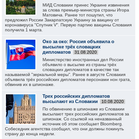
МИД Словакии принес Украине извинения
за слова премьер-министра страны Игора
Матовича. Ранее тот пошутил, что
предложил России Закарпатскую Украину за вакцину от
коронавируса "Спутник V". Первую партию вакцины Словакия
получила 1 марта.
Око за око: Россия объявила о
высылке трёх словацких
дипломатов
31.08.2020
Министерство иностранных дел России
объявило о высылке из страны трёх
словацких дипломатов в качестве так
называемой "зеркальной меры". Ранее в августе Словакия
объявила трёх российских дипломатов персонами нон грата,
обвинив их в шпионаже.
Трех российских дипломатов
высылают из Словакии
10.08.2020
По обвинению в шпионаже из Словакии
высылают трех российских дипломатов за
шпионаж. Со ссылкой на неназванный
источник об этом сообщает Bloomberg.
Собеседник агентства сообщил, что они должны покинуть
страну до конца недели.