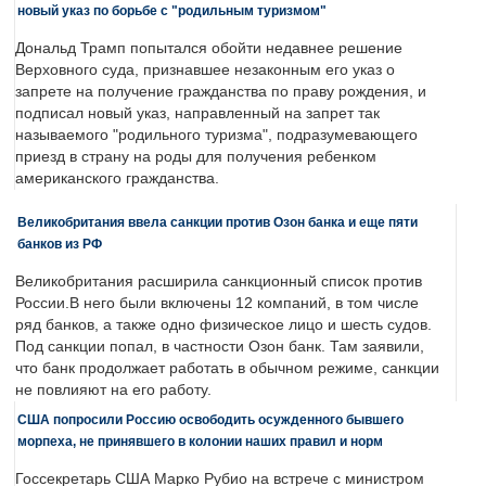
новый указ по борьбе с "родильным туризмом"
Дональд Трамп попытался обойти недавнее решение
Верховного суда, признавшее незаконным его указ о
запрете на получение гражданства по праву рождения, и
подписал новый указ, направленный на запрет так
называемого "родильного туризма", подразумевающего
приезд в страну на роды для получения ребенком
американского гражданства.
Великобритания ввела санкции против Озон банка и еще пяти
банков из РФ
Великобритания расширила санкционный список против
России.В него были включены 12 компаний, в том числе
ряд банков, а также одно физическое лицо и шесть судов.
Под санкции попал, в частности Озон банк. Там заявили,
что банк продолжает работать в обычном режиме, санкции
не повлияют на его работу.
США попросили Россию освободить осужденного бывшего
морпеха, не принявшего в колонии наших правил и норм
Госсекретарь США Марко Рубио на встрече с министром