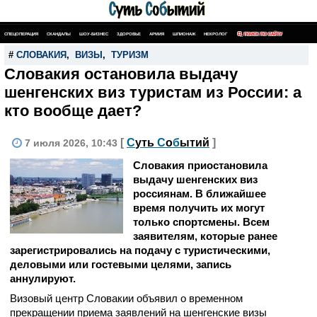
СПЕЦОПЕРАЦИЯ
СКАНДАЛЫ
ШОУ-БИЗНЕС
ЗДОРОВЬЕ
АРМИЯ
ШПИОНАЖ
НЕКРОЛОГ
ПОИСК ПО САЙТУ
#
СЛОВАКИЯ
,
ВИЗЫ
,
ТУРИЗМ
Словакия остановила выдачу
шенгенских виз туристам из России: а
кто вообще дает?
[
С
уть
С
о
б
ытий
]
7 июля 2026, 10:43
Словакия приостановила
выдачу шенгенских виз
россиянам. В ближайшее
время получить их могут
только спортсмены. Всем
заявителям, которые ранее
зарегистрировались на подачу с туристическими,
деловыми или гостевыми целями, запись
аннулируют.
Визовый центр Словакии объявил о временном
прекращении приема заявлений на шенгенские визы