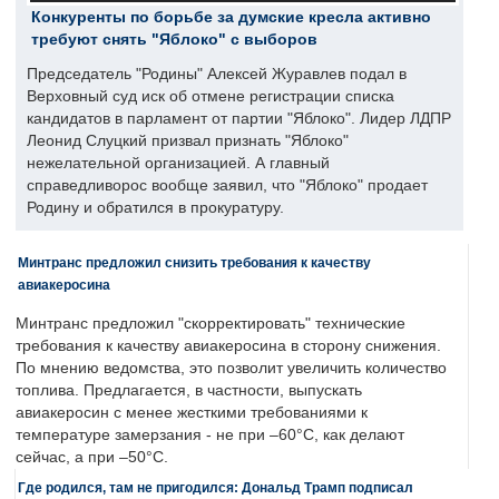
Конкуренты по борьбе за думские кресла активно
требуют снять "Яблоко" с выборов
Председатель "Родины" Алексей Журавлев подал в
Верховный суд иск об отмене регистрации списка
кандидатов в парламент от партии "Яблоко". Лидер ЛДПР
Леонид Слуцкий призвал признать "Яблоко"
нежелательной организацией. А главный
справедливорос вообще заявил, что "Яблоко" продает
Родину и обратился в прокуратуру.
Минтранс предложил снизить требования к качеству
авиакеросина
Минтранс предложил "скорректировать" технические
требования к качеству авиакеросина в сторону снижения.
По мнению ведомства, это позволит увеличить количество
топлива. Предлагается, в частности, выпускать
авиакеросин с менее жесткими требованиями к
температуре замерзания - не при –60°C, как делают
сейчас, а при –50°C.
Где родился, там не пригодился: Дональд Трамп подписал