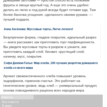
Домашние заготовки — простой способ есть полезные
фрукты и овощи круглый год. А еще это очень удобно:
делать их легко и под рукой всегда будет готовая еда. Тем
более баночка угощения, сделанного своими руками, —
лучший подарок.
Анна Аксёнова: Муссовые торты. Легче легкого!
Безупречная форма, гладкое покрытие, идеальный разрез
— книга расскажет, как приготовить торт перфекциониста.
Вы увидите муссовые торты в разрезе и узнаете, как
приготовить каждый слой: бисквит, хрустящий слой,
начинку, мусс, покрытие.
Софи Дюпюи-Голье: Мир хлеба. 100 лучших рецептов домашнего
хлеба со всего мира
Аромат свежеиспеченного хлеба повышает уровень
эндорфинов, гормонов счастья. Это работает на
генетическом уровне, ведь хлеб — универсальный продукт,
основа повседневного рациона всех народов мира.
Новости
Все новости
В мире