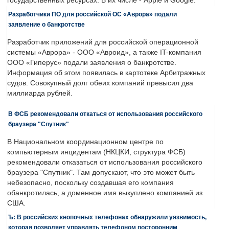
государственных ресурсах. В их числе - Apple и Google.
Разработчики ПО для российской ОС «Аврора» подали
заявление о банкротстве
Разработчик приложений для российской операционной
системы «Аврора» - ООО «Авроид», а также IT-компания
ООО «Гиперус» подали заявления о банкротстве.
Информация об этом появилась в картотеке Арбитражных
судов. Совокупный долг обеих компаний превысил два
миллиарда рублей.
В ФСБ рекомендовали откаться от использования российского
браузера "Спутник"
В Национальном координационном центре по
компьютерным инцидентам (НКЦКИ, структура ФСБ)
рекомендовали отказаться от использования российского
браузера "Спутник". Там допускают, что это может быть
небезопасно, поскольку создавшая его компания
обанкротилась, а доменное имя выкуплено компанией из
США.
Ъ: В российских кнопочных телефонах обнаружили уязвимость,
которая позволяет управлять телефоном посторонним