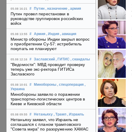
#
Путин
, назначение
, армия
05.08 16:21
Путин провел перестановки в
руководстве группировок российских
войск
#
Армия
, Индия
, авиация
05.08 13:55
Министр обороны Индии закрыл вопрос
о приобретении Су-57: истребитель
покупать не планируют
#
Заславский
, ГИТИС
, скандалы
05.08 12:16
"Ведомости": МВД проводит проверку
теперь уже экс-ректора ГИТИСа
Заславского
#
Минобороны
, спецоперация
,
05.08 10:01
Украина
Минобороны заявило о поражении
транспортно-логистических центров в
Киеве и Киевской области
#
Нетаньяху
, Трамп
, Израиль
05.08 09:55
Нетаньяху заявил, что Израиль не
соглашался с планом трамповского
"Совета мира" по разоружению ХАМАС