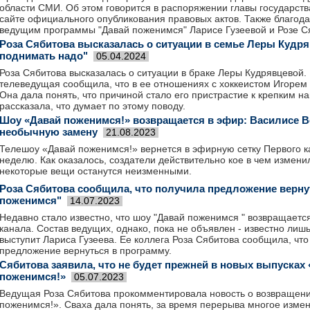
области СМИ. Об этом говорится в распоряжении главы государств
сайте официального опубликования правовых актов. Также благод
ведущим программы "Давай поженимся" Ларисе Гузеевой и Розе С
Роза Сябитова высказалась о ситуации в семье Леры Кудря
поднимать надо"
05.04.2024
Роза Сябитова высказалась о ситуации в браке Леры Кудрявцевой.
телеведущая сообщила, что в ее отношениях с хоккеистом Игорем
Она дала понять, что причиной стало его пристрастие к крепким н
рассказала, что думает по этому поводу.
Шоу «Давай поженимся!» возвращается в эфир: Василисе 
необычную замену
21.08.2023
Телешоу «Давай поженимся!» вернется в эфирную сетку Первого 
неделю. Как оказалось, создатели действительно кое в чем измен
некоторые вещи останутся неизменными.
Роза Сябитова сообщила, что получила предложение верну
поженимся"
14.07.2023
Недавно стало известно, что шоу "Давай поженимся " возвращаетс
канала. Состав ведущих, однако, пока не объявлен - известно лишь
выступит Лариса Гузеева. Ее коллега Роза Сябитова сообщила, что
предложение вернуться в программу.
Сябитова заявила, что не будет прежней в новых выпусках
поженимся!»
05.07.2023
Ведущая Роза Сябитова прокомментировала новость о возвращен
поженимся!». Сваха дала понять, за время перерыва многое измен