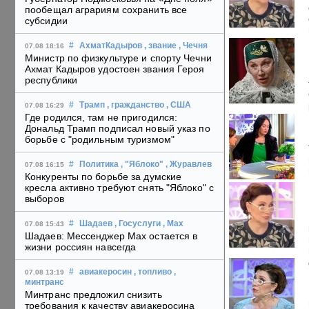
пообещал аграриям сохранить все
субсидии
#
АхматКадыров
, звание
, Чечня
07.08 18:16
Министр по физкультуре и спорту Чечни
Ахмат Кадыров удостоен звания Героя
республики
#
Трамп
, гражданство
, США
07.08 16:29
Где родился, там не пригодился:
Дональд Трамп подписал новый указ по
борьбе с "родильным туризмом"
#
Политика
, "Яблоко"
, Журавлев
07.08 16:15
Конкуренты по борьбе за думские
кресла активно требуют снять "Яблоко" с
выборов
#
Шадаев
, Госуслуги
, Max
07.08 15:43
Шадаев: Мессенджер Max остается в
жизни россиян навсегда
#
авиакеросин
, топливо
,
07.08 13:19
минтранс
Минтранс предложил снизить
требования к качеству авиакеросина