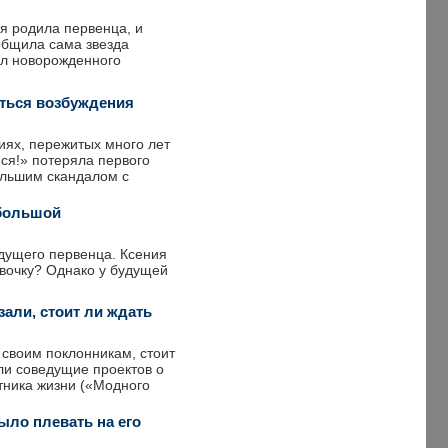
я родила первенца, и
общила сама звезда
ол новорожденного
иться возбуждения
иях, пережитых много лет
ся!» потеряла первого
ольшим скандалом с
 большой
дущего первенца. Ксения
евочку? Однако у будущей
али, стоит ли ждать
своим поклонникам, стоит
ли соведущие проектов о
тника жизни («Модного
ыло плевать на его