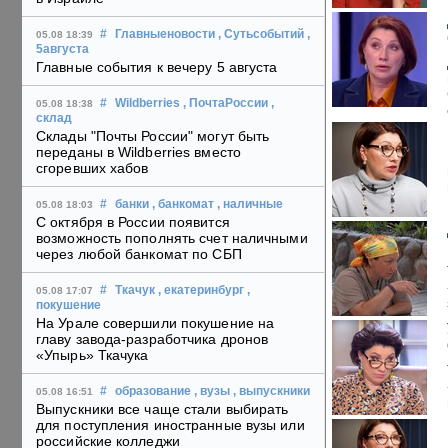
#
Главныеновости
, Сутьсобытий
,
05.08 18:39
5августа
Главные события к вечеру 5 августа
#
Wildberries
, ПочтаРоссии
,
05.08 18:38
склад
Склады "Почты России" могут быть
переданы в Wildberries вместо
сгоревших хабов
#
банки
, банкомат
, наличные
05.08 18:03
С октября в России появится
возможность пополнять счет наличными
через любой банкомат по СБП
#
Ткачук
, екатеринбург
,
05.08 17:07
покушение
На Урале совершили покушение на
главу завода-разработчика дронов
«Упырь» Ткачука
#
образование
, вузы
, выпускники
05.08 16:51
Выпускники все чаще стали выбирать
для поступления иностранные вузы или
российские колледжи