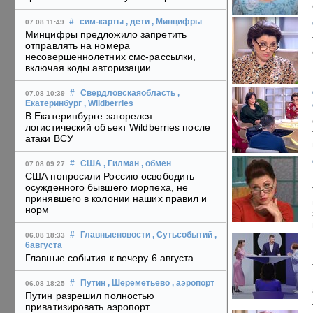
#
сим-карты
, дети
, Минцифры
07.08 11:49
Минцифры предложило запретить
отправлять на номера
несовершеннолетних смс-рассылки,
включая коды авторизации
#
Свердловскаяобласть
,
07.08 10:39
Екатеринбург
, Wildberries
В Екатеринбурге загорелся
логистический объект Wildberries после
атаки ВСУ
#
США
, Гилман
, обмен
07.08 09:27
США попросили Россию освободить
осужденного бывшего морпеха, не
принявшего в колонии наших правил и
норм
#
Главныеновости
, Сутьсобытий
,
06.08 18:33
6августа
Главные события к вечеру 6 августа
#
Путин
, Шереметьево
, аэропорт
06.08 18:25
Путин разрешил полностью
приватизировать аэропорт