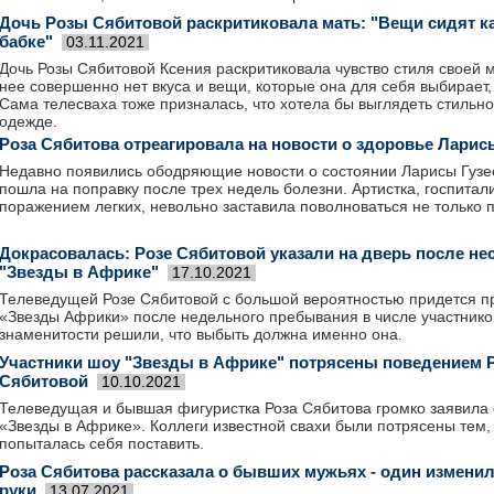
Дочь Розы Сябитовой раскритиковала мать: "Вещи сидят ка
бабке"
03.11.2021
Дочь Розы Сябитовой Ксения раскритиковала чувство стиля своей м
нее совершенно нет вкуса и вещи, которые она для себя выбирает,
Сама телесваха тоже призналась, что хотела бы выглядеть стильн
одежде.
Роза Сябитова отреагировала на новости о здоровье Ларис
Недавно появились ободряющие новости о состоянии Ларисы Гузее
пошла на поправку после трех недель болезни. Артистка, госпита
поражением легких, невольно заставила поволноваться не только по
Докрасовалась: Розе Сябитовой указали на дверь после не
"Звезды в Африке"
17.10.2021
Телеведущей Розе Сябитовой с большой вероятностью придется пр
«Звезды Африки» после недельного пребывания в числе участников
знаменитости решили, что выбыть должна именно она.
Участники шоу "Звезды в Африке" потрясены поведением 
Сябитовой
10.10.2021
Телеведущая и бывшая фигуристка Роза Сябитова громко заявила 
«Звезды в Африке». Коллеги известной свахи были потрясены тем,
попыталась себя поставить.
Роза Сябитова рассказала о бывших мужьях - один изменил
руки
13.07.2021