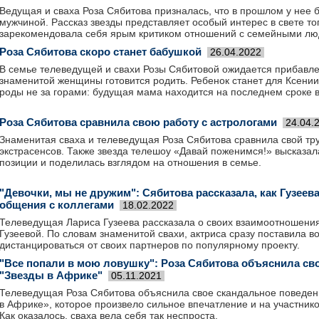
Ведущая и сваха Роза Сябитова призналась, что в прошлом у нее
мужчиной. Рассказ звезды представляет особый интерес в свете тог
зарекомендовала себя ярым критиком отношений с семейными лю
Роза Сябитова скоро станет бабушкой
26.04.2022
В семье телеведущей и свахи Розы Сябитовой ожидается прибавле
знаменитой женщины готовится родить. Ребенок станет для Ксени
роды не за горами: будущая мама находится на последнем сроке
Роза Сябитова сравнила свою работу с астрологами
24.04.
Знаменитая сваха и телеведущая Роза Сябитова сравнила свой тру
экстрасенсов. Также звезда телешоу «Давай поженимся!» высказал
позиции и поделилась взглядом на отношения в семье.
"Девочки, мы не дружим": Сябитова рассказала, как Гузеев
общения с коллегами
18.02.2022
Телеведущая Лариса Гузеева рассказала о своих взаимоотношения
Гузеевой. По словам знаменитой свахи, актриса сразу поставила 
дистанцироваться от своих партнеров по популярному проекту.
"Все попали в мою ловушку": Роза Сябитова объяснила св
"Звезды в Африке"
05.11.2021
Телеведущая Роза Сябитова объяснила свое скандальное поведен
в Африке», которое произвело сильное впечатление и на участников
Как оказалось, сваха вела себя так неспроста.