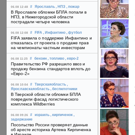
#
Ярославль
, НПЗ
, пожар
06.08 12:48
В Ярославле обломки БПЛА попали в
НПЗ, в Нижегородской области
пострадали четыре человека
#
FIFA
, Инфантино
, футбол
06.08 12:08
FIFA заявила о поддержке Инфантино и
отказалась от проекта о продаже прав
на чемпионаты частным инвесторам
#
бензин
, топливо
, евро-2
06.08 11:25
Правительство РФ разрешило ввоз и
продажу бензина стандартов вплоть до
«Евро-2»
#
Тверскаяобласть
,
06.08 10:04
Ярославскаяобласть
, беспилотники
В Тверской области обломки БПЛА
повредили фасад логистического
комплекса Wildberries
#
израиль
, кирпиченок
,
06.08 09:26
задержание
Посольство России проверяет данные
об аресте историка Артема Кирпиченка
в Израиле