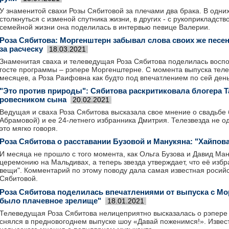
У знаменитой свахи Розы Сябитовой за плечами два брака. В одн
столкнуться с изменой спутника жизни, в других - с рукоприкладст
семейной жизни она поделилась в интервью певице Валерии.
Роза Сябитова: Моргенштерн забывал слова своих же песен
за расческу
18.03.2021
Знаменитая сваха и телеведущая Роза Сябитова поделилась восп
госте программы – рэпере Моргенштерне. С момента выпуска тел
месяцев, а Роза Раифовна как будто под впечатлением по сей день
"Это против природы": Сябитова раскритиковала блогера Ta
ровесником сына
20.02.2021
Ведущая и сваха Роза Сябитова высказала свое мнение о свадьбе 
Абрамовой) и ее 24-летнего избранника Дмитрия. Телезвезда не о
это мягко говоря.
Роза Сябитова о расставании Бузовой и Манукяна: "Хайпов
И месяца не прошло с того момента, как Ольга Бузова и Давид Ма
церемонию на Мальдивах, а теперь звезда утверждает, что её изб
вещи". Комментарий по этому поводу дала самая известная росийс
Сябитовой.
Роза Сябитова поделилась впечатлениями от выпуска с Мо
было плачевное зрелище"
18.01.2021
Телеведущая Роза Сябитова нелицеприятно высказалась о рэпере
снялся в предновогоднем выпуске шоу «Давай поженимся!». Извес