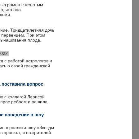
 был роман с женатым
о, что она
дьми.
ние. Тридцатилетняя дочь
и первенцем. При этом
 вынашивания плода.
2022
д с работой астрологов и
ась о своей гражданской
а поставила вопрос
х с коллегой Ларисой
вопрос ребром и решила
ое поведение в шоу
ие в реалити-шоу «Звезды
 проекта, и на зрителей.