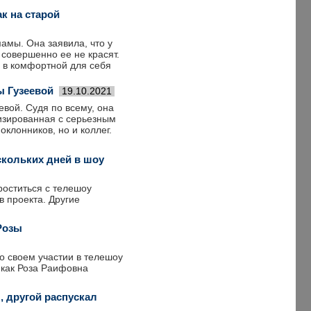
к на старой
амы. Она заявила, что у
 совершенно ее не красят.
о в комфортной для себя
ы Гузеевой
19.10.2021
вой. Судя по всему, она
лизированная с серьезным
клонников, но и коллег.
скольких дней в шоу
оститься с телешоу
 проекта. Другие
Розы
о своем участии в телешоу
 как Роза Раифовна
, другой распускал