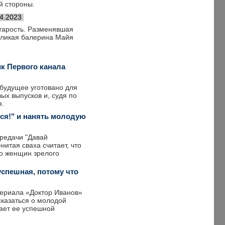
й стороны.
4.2023
старость. Разменявшая
великая балерина Майя
к Первого канала
 будущее уготовано для
ых выпусков и, судя по
я.
ся!" и нанять молодую
редачи "Давай
итая сваха считает, что
ко женщин зрелого
успешная, потому что
сериала «Доктор Иванов»
сказаться о молодой
тает ее успешной