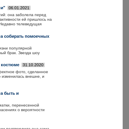
ли"
06.01.2021
тий: она заболела перед
активности ей пришлось на
. Недавно телеведущая
ла собирать помоечных
изни популярной
ый брак. Звезда шоу
 костюме
31.10.2020
фектное фото, сделанное
о изменилась внешне, и
а быть и
матки, перенесенной
пасениях о вероятности
ции подтвердила она сама