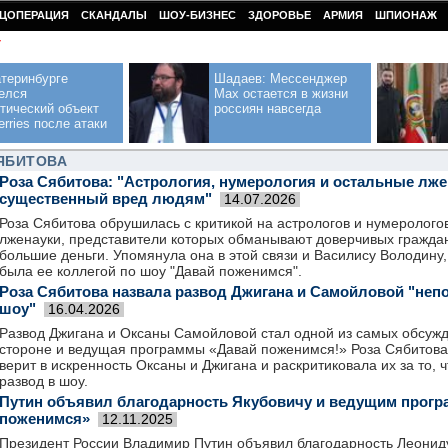
ЦОПЕРАЦИЯ
СКАНДАЛЫ
ШОУ-БИЗНЕС
ЗДОРОВЬЕ
АРМИЯ
ШПИОНАЖ
У
теринбурге
Шадаев: Мессенджер
елся
Max остается в жизни
тический объект
россиян навсегда
erries после атаки
ЯБИТОВА
Роза Сябитова: "Астрология, нумерология и остальные лже
существенный вред людям"
14.07.2026
Роза Сябитова обрушилась с критикой на астрологов и нумерологов.
лженауки, представители которых обманывают доверчивых граждан
большие деньги. Упомянула она в этой связи и Василису Володину,
была ее коллегой по шоу "Давай поженимся".
Роза Сябитова назвала развод Джигана и Самойловой "не
шоу"
16.04.2026
Развод Джигана и Оксаны Самойловой стал одной из самых обсужд
стороне и ведущая программы «Давай поженимся!» Роза Сябитова.
верит в искренность Оксаны и Джигана и раскритиковала их за то, 
развод в шоу.
Путин объявил благодарность Якубовичу и ведущим прог
поженимся»
12.11.2025
Президент России Владимир Путин объявил благодарность Леониду 