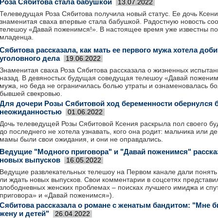
Роза Сябитова стала бабушкой
13.07.2022
Телеведущая Роза Сябитова получила новый статус. Ее дочь Ксени
знаменитая сваха впервые стала бабушкой. Радостную новость со
телешоу «Давай поженимся!». В настоящее время уже известны п
младенца.
Сябитова рассказала, как мать ее первого мужа хотела доб
уголовного дела
19.06.2022
Знаменитая сваха Роза Сябитова рассказала о жизненных испытан
назад. В девяностых будущая соведущая телешоу «Давай поженим
мужа, но беда не ограничилась болью утраты и ознаменовалась б
бывшей свекровью.
Для дочери Розы Сябитовой ход беременности обернулся
неожиданностью
01.06.2022
Дочь телеведущей Розы Сябитовой Ксения раскрыла пол своего бу
до последнего не хотела узнавать, кого она родит: мальчика или д
мамы были свои ожидания, и они не оправдались.
Ведущие "Модного приговора" и "Давай поженимся" рассказ
новых выпусков
16.05.2022
Ведущие развлекательных телешоу на Первом канале дали понять 
ли ждать новых выпусков. Свои комментарии в соцсетях представи
злободневных женских проблемах – поисках лучшего имиджа и спу
приговора» и «Давай поженимся»).
Сябитова рассказала о романе с женатым бандитом: "Мне б
жену и детей"
26.04.2022