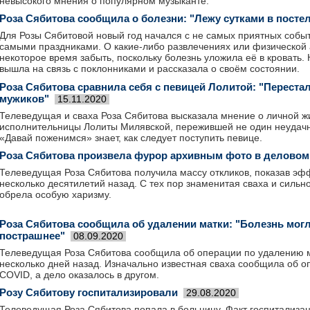
невысокого мнения о популярном музыканте.
Роза Сябитова сообщила о болезни: "Лежу сутками в посте
Для Розы Сябитовой новый год начался с не самых приятных собы
самыми праздниками. О какие-либо развлечениях или физической 
некоторое время забыть, поскольку болезнь уложила её в кровать
вышла на связь с поклонниками и рассказала о своём состоянии.
Роза Сябитова сравнила себя с певицей Лолитой: "Переста
мужиков"
15.11.2020
Телеведущая и сваха Роза Сябитова высказала мнение о личной ж
исполнительницы Лолиты Милявской, пережившей не один неудачн
«Давай поженимся» знает, как следует поступить певице.
Роза Сябитова произвела фурор архивным фото в деловом
Телеведущая Роза Сябитова получила массу откликов, показав эф
несколько десятилетий назад. С тех пор знаменитая сваха и сильн
обрела особую харизму.
Роза Сябитова сообщила об удалении матки: "Болезнь могл
пострашнее"
08.09.2020
Телеведущая Роза Сябитова сообщила об операции по удалению 
несколько дней назад. Изначально известная сваха сообщила об о
COVID, а дело оказалось в другом.
Розу Сябитову госпитализировали
29.08.2020
Телеведущая Роза Сябитова попала в больницу. Факт госпитализа