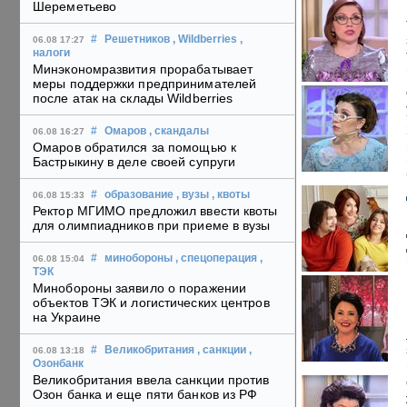
Шереметьево
#
Решетников
, Wildberries
,
06.08 17:27
налоги
Минэкономразвития прорабатывает
меры поддержки предпринимателей
после атак на склады Wildberries
#
Омаров
, скандалы
06.08 16:27
Омаров обратился за помощью к
Бастрыкину в деле своей супруги
#
образование
, вузы
, квоты
06.08 15:33
Ректор МГИМО предложил ввести квоты
для олимпиадников при приеме в вузы
#
минобороны
, спецоперация
,
06.08 15:04
ТЭК
Минобороны заявило о поражении
объектов ТЭК и логистических центров
на Украине
#
Великобритания
, санкции
,
06.08 13:18
Озонбанк
Великобритания ввела санкции против
Озон банка и еще пяти банков из РФ