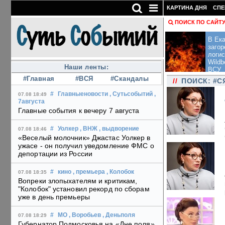
КАРТИНА ДНЯ
СПЕ
ПОИСК ПО САЙТ
В Ека
загор
логис
Wildb
Наши ленты:
ВСУ
#Главная
#ВСЯ
#Скандалы
//
ПОИСК: #С
#
Главныеновости
, Сутьсобытий
,
07.08 18:49
7августа
Главные события к вечеру 7 августа
#
Уолкер
, ВНЖ
, выдворение
07.08 18:46
«Веселый молочник» Джастас Уолкер в
ужасе - он получил уведомление ФМС о
депортации из России
#
кино
, премьера
, Колобок
07.08 18:35
Вопреки злопыхателям и критикам,
"Колобок" установил рекорд по сборам
уже в день премьеры
#
МО
, Воробьев
, Деньполя
07.08 18:29
Губернатор Подмосковья на «Дне поля»