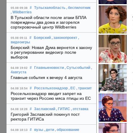
#
Тульскаяобласть
, беспилотник
05.08 09:38
, Wildberries
В Тульской области после атаки БПЛА
повреждены два дома и загорелся
сортировочный центр Wildberries
#
Боярский
, законопроект
,
05.08 09:11
видеоигры
Боярский: Новая Дума вернется к закону
о регулировании видеоигр после
выборов
#
Главныеновости
, Сутьсобытий
,
04.08 19:02
4августа
Главные события к вечеру 4 августа
#
Россельхознадзор
, ЕС
, транзит
04.08 18:54
Россельхознадзор вводит запрет на
транзит через Россию мяса птицы из ЕС
#
Заславский
, ГИТИС
, отставка
04.08 18:28
Григорий Заславский покинул пост
ректора ГИТИСа
#
вузы
, дети
, образование
04.08 18:13