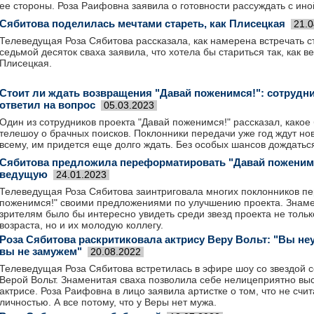
ее стороны. Роза Раифовна заявила о готовности рассуждать с ино
Сябитова поделилась мечтами стареть, как Плисецкая
21.0
Телеведущая Роза Сябитова рассказала, как намерена встречать 
седьмой десяток сваха заявила, что хотела бы стариться так, как 
Плисецкая.
Стоит ли ждать возвращения "Давай поженимся!": сотрудни
ответил на вопрос
05.03.2023
Один из сотрудников проекта "Давай поженимся!" рассказал, какое
телешоу о брачных поисков. Поклонники передачи уже год ждут нов
всему, им придется еще долго ждать. Без особых шансов дождатьс
Сябитова предложила переформатировать "Давай поженим
ведущую
24.01.2023
Телеведущая Роза Сябитова заинтриговала многих поклонников пе
поженимся!" своими предложениями по улучшению проекта. Знамен
зрителям было бы интересно увидеть среди звезд проекта не толь
возраста, но и их молодую коллегу.
Роза Сябитова раскритиковала актрису Веру Вольт: "Вы не
вы не замужем"
20.08.2022
Телеведущая Роза Сябитова встретилась в эфире шоу со звездой 
Верой Вольт. Знаменитая сваха позволила себе нелицеприятно вы
актрисе. Роза Раифовна в лицо заявила артистке о том, что не счи
личностью. А все потому, что у Веры нет мужа.