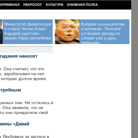
КРИМИНАЛ
НЕКРОЛОГ
КУЛЬТУРА
КНИЖНАЯ ПОЛКА
Министр по физкультуре
Вопреки злопыхателям
и спорту Чечни Ахмат
и критикам, "Колобок"
Кадыров удостоен
установил рекорд по
звания Героя республики
сборам уже в день
премьеры
гадания наносят
 Она считает, что это
, зарабатывая на них
 которая долгое время
потребным
аемых тем. Не осталась в
 Она заявила, что не
что они превратили свой
раммы «Давай
Якубовичу за заслуги в