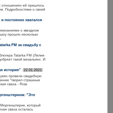
их отношениях ей пришлось
вом. Подробностями о своей
 и постоянно хватался
оминаниями о звездном
ешоу прошло несколько
.
tarka FM за свадьбу с
блогера Tatarka FM (Лилии
добряет такой мезальянс. И
ая история"
22.01.2021
нукян провели свадебную
ранник "творил страшные
кая сваха - Розе
ргенштерном: "Это
 Моргенштерне, который
тная сваха осталась