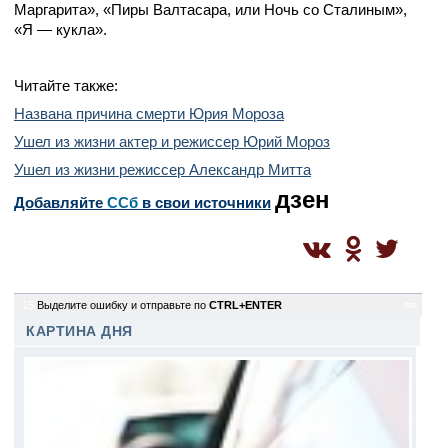
Маргарита», «Пиры Валтасара, или Ночь со Сталиным»,
«Я — кукла».
Читайте также:
Названа причина смерти Юрия Мороза
Ушел из жизни актер и режиссер Юрий Мороз
Ушел из жизни режиссер Александр Митта
дзен
Добавляйте
CСб
в свои источники
15
Выделите ошибку и отправьте по
CTRL+ENTER
sm
КАРТИНА ДНЯ