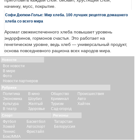
приготовить каждый слой: бисквит, хрустящий слой,
начинку, мусс, покрытие.
Софи Дюпюи-Голье: Мир хлеба. 100 лучших рецептов домашнего
хлеба со всего мира
Аромат свежеиспеченного хлеба повышает уровень
эндорфинов, гормонов счастья. Это работает на
генетическом уровне, ведь хлеб — универсальный продукт,
основа повседневного рациона всех народов мира.
Новости
Все новости
В мире
Фото
Новости партнеров
Рубрики
Политика
В кино
Общество
Происшествия
Экономика
Шоубиз
Криминал
Авто
Культура
Желтый
Туризм
Хайтек
В театр
Здоровье
Сад-огород
Спорт
Регионы
Футбол
Баскетбол
Татарстан
Хоккей
Автоспорт
Белоруссия
Теннис
Фристайл
Бокс/ММА