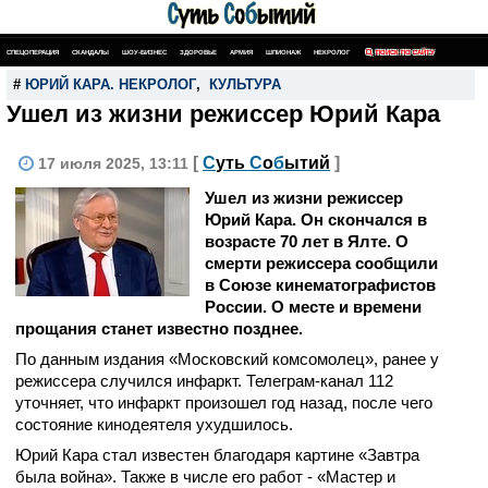
СПЕЦОПЕРАЦИЯ
СКАНДАЛЫ
ШОУ-БИЗНЕС
ЗДОРОВЬЕ
АРМИЯ
ШПИОНАЖ
НЕКРОЛОГ
ПОИСК ПО САЙТУ
#
ЮРИЙ КАРА. НЕКРОЛОГ
,
КУЛЬТУРА
Ушел из жизни режиссер Юрий Кара
[
С
уть
С
о
б
ытий
]
17 июля 2025, 13:11
Ушел из жизни режиссер
Юрий Кара. Он скончался в
возрасте 70 лет в Ялте. О
смерти режиссера сообщили
в Союзе кинематографистов
России. О месте и времени
прощания станет известно позднее.
По данным издания «Московский комсомолец», ранее у
режиссера случился инфаркт. Телеграм-канал 112
уточняет, что инфаркт произошел год назад, после чего
состояние кинодеятеля ухудшилось.
Юрий Кара стал известен благодаря картине «Завтра
была война». Также в числе его работ - «Мастер и