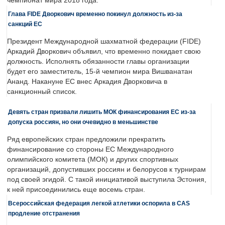
чемпионат мира 2018 года.
Глава FIDE Дворкович временно покинул должность из-за
санкций ЕС
Президент Международной шахматной федерации (FIDE)
Аркадий Дворкович объявил, что временно покидает свою
должность. Исполнять обязанности главы организации
будет его заместитель, 15-й чемпион мира Вишванатан
Ананд. Накануне ЕС внес Аркадия Дворковича в
санкционный список.
Девять стран призвали лишить МОК финансирования ЕС из-за
допуска россиян, но они очевидно в меньшинстве
Ряд европейских стран предложили прекратить
финансирование со стороны ЕС Международного
олимпийского комитета (МОК) и других спортивных
организаций, допустивших россиян и белорусов к турнирам
под своей эгидой. С такой инициативой выступила Эстония,
к ней присоединились еще восемь стран.
Всероссийская федерация легкой атлетики оспорила в CAS
продление отстранения