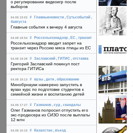
о регулировании видеоигр после
выборов
#
Главныеновости
, Сутьсобытий
,
04.08 19:02
4августа
Главные события к вечеру 4 августа
#
Россельхознадзор
, ЕС
, транзит
04.08 18:54
Россельхознадзор вводит запрет на
транзит через Россию мяса птицы из ЕС
#
Заславский
, ГИТИС
, отставка
04.08 18:28
Григорий Заславский покинул пост
ректора ГИТИСа
#
вузы
, дети
, образование
04.08 18:13
Минобрнауки намерено запустить в
вузах курс по подготовке студентов к
семейной жизни и воспитанию детей
#
Газманов
, суд
, скандалы
04.08 17:27
Олег Газманов попросил отпустить его
экс-продюсера из СИЗО после выплаты
12 млн
#
Казахстан
, въезд
04.08 16:10