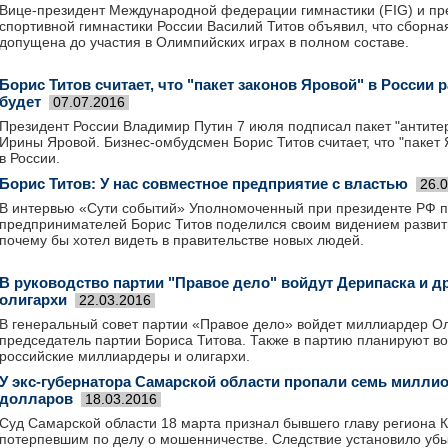
Вице-президент Международной федерации гимнастики (FIG) и п
спортивной гимнастики России Василий Титов объявил, что сборн
допущена до участия в Олимпийских играх в полном составе.
Борис Титов считает, что "пакет законов Яровой" в России р
будет
07.07.2016
Президент России Владимир Путин 7 июля подписал пакет "антите
Ирины Яровой. Бизнес-омбудсмен Борис Титов считает, что "пакет 
в России.
Борис Титов: У нас совместное предприятие с властью
26.
В интервью «Сути событий» Уполномоченный при президенте РФ 
предпринимателей Борис Титов поделился своим видением развити
почему бы хотел видеть в правительстве новых людей.
В руководство партии "Правое дело" войдут Дерипаска и д
олигархи
22.03.2016
В генеральный совет партии «Правое дело» войдет миллиардер О
председатель партии Бориса Титова. Также в партию планируют во
российские миллиардеры и олигархи.
У экс-губернатора Самарской области пропали семь милли
долларов
18.03.2016
Суд Самарской области 18 марта признал бывшего главу региона 
потерпевшим по делу о мошенничестве. Следствие установило убы