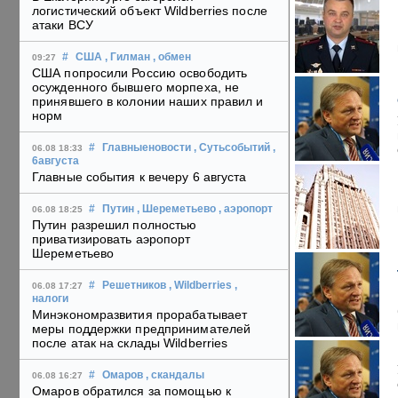
логистический объект Wildberries после
атаки ВСУ
#
США
, Гилман
, обмен
09:27
США попросили Россию освободить
осужденного бывшего морпеха, не
принявшего в колонии наших правил и
норм
#
Главныеновости
, Сутьсобытий
,
06.08 18:33
6августа
Главные события к вечеру 6 августа
#
Путин
, Шереметьево
, аэропорт
06.08 18:25
Путин разрешил полностью
приватизировать аэропорт
Шереметьево
#
Решетников
, Wildberries
,
06.08 17:27
налоги
Минэкономразвития прорабатывает
меры поддержки предпринимателей
после атак на склады Wildberries
#
Омаров
, скандалы
06.08 16:27
Омаров обратился за помощью к