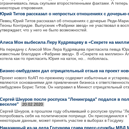
ограничиваясь лишь скупыми второстепенными фактами. А теперь 
некоторые откровения.
Юрий Титов рассказал о непростых отношениях с дочерью
Певец Юрий Титов рассказал об отношениях с дочерью Реди-Мариа
Теоны Контридзе. Выпускник «Фабрики звезд» не участвовал в вос
утверждает, что у него не было возможностей.
Алиса Мон выбесила Леру Кудрявцеву в «Секрете на милл
На передачу с Алисой Мон Лера Кудрявцева пригласила певца Юри
известным благодаря «Фабрике звезд». В «Секрете на миллион» Ал
хотела как-то пригласить Юрия на каток, но... побоялась.
Бизнес-омбудсмен дал отрицательный отзыв на проект нов
Проект нового КоАП по-прежнему содержит избыточные и устаревш
являются основаниями для привлечения бизнеса к ответственности
омбудсмен Борис Титов. Он направил в Минюст отрицательный отз
Сергей Шнуров после роспуска "Ленинграда" подался в пол
веселее"
20.02.2020
Сергей Шнуров, в прошлом году объявивший о роспуске группы "Л
попробовать себя на политическом поприще. Он присоединился к "
некоторым данным, может принять участие в выборах в Госдуму.
Наказанный из-за дела Голунова глава пресс-службы МВД