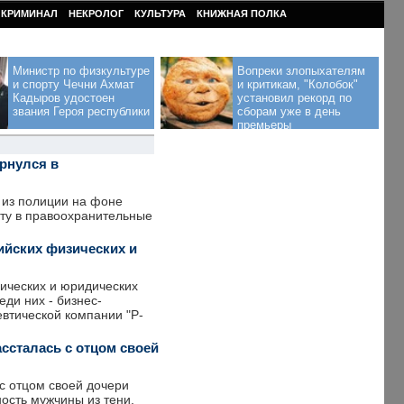
КРИМИНАЛ
НЕКРОЛОГ
КУЛЬТУРА
КНИЖНАЯ ПОЛКА
Министр по физкультуре
Вопреки злопыхателям
и спорту Чечни Ахмат
и критикам, "Колобок"
Кадыров удостоен
установил рекорд по
звания Героя республики
сборам уже в день
премьеры
ернулся в
 из полиции на фоне
оту в правоохранительные
ийских физических и
ических и юридических
ди них - бизнес-
втической компании "Р-
ассталась с отцом своей
с отцом своей дочери
ость мужчины из тени,