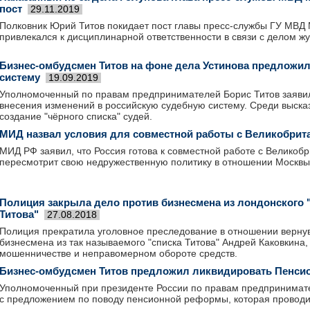
пост
29.11.2019
Полковник Юрий Титов покидает пост главы пресс-службы ГУ МВД 
привлекался к дисциплинарной ответственности в связи с делом ж
Бизнес-омбудсмен Титов на фоне дела Устинова предложи
систему
19.09.2019
Уполномоченный по правам предпринимателей Борис Титов заяви
внесения изменений в российскую судебную систему. Среди выска
создание "чёрного списка" судей.
МИД назвал условия для совместной работы с Великобрит
МИД РФ заявил, что Россия готова к совместной работе с Великоб
пересмотрит свою недружественную политику в отношении Москвы
Полиция закрыла дело против бизнесмена из лондонского 
Титова"
27.08.2018
Полиция прекратила уголовное преследование в отношении верну
бизнесмена из так называемого "списка Титова" Андрей Каковкина,
мошенничестве и неправомерном обороте средств.
Бизнес-омбудсмен Титов предложил ликвидировать Пенс
Уполномоченный при президенте России по правам предпринимате
с предложением по поводу пенсионной реформы, которая проводит