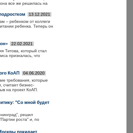
она все же решилась на
-подростком
13.12.2021
м – ребенком от коллеги
питании ребенка. Теперь он
ион»
22.02.2021
я Титова, который стал
иса призналась, что
ого КоАП
04.06.2020
ие требования, которые
, считает бизнес-
ыв на проект КоАП.
итику: "Со мной будет
енинград", решил
Партии роста" и, по
 Москвы покидает