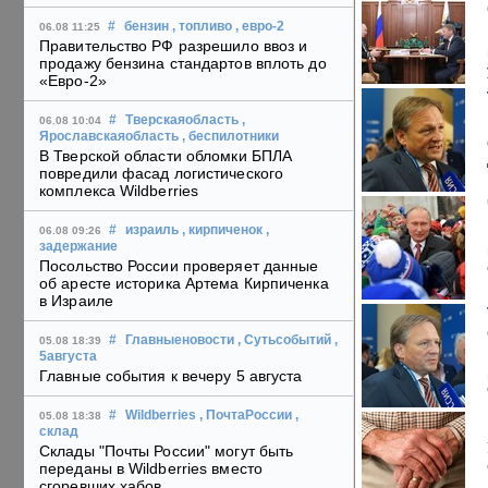
#
бензин
, топливо
, евро-2
06.08 11:25
Правительство РФ разрешило ввоз и
продажу бензина стандартов вплоть до
«Евро-2»
#
Тверскаяобласть
,
06.08 10:04
Ярославскаяобласть
, беспилотники
В Тверской области обломки БПЛА
повредили фасад логистического
комплекса Wildberries
#
израиль
, кирпиченок
,
06.08 09:26
задержание
Посольство России проверяет данные
об аресте историка Артема Кирпиченка
в Израиле
#
Главныеновости
, Сутьсобытий
,
05.08 18:39
5августа
Главные события к вечеру 5 августа
#
Wildberries
, ПочтаРоссии
,
05.08 18:38
склад
Склады "Почты России" могут быть
переданы в Wildberries вместо
сгоревших хабов