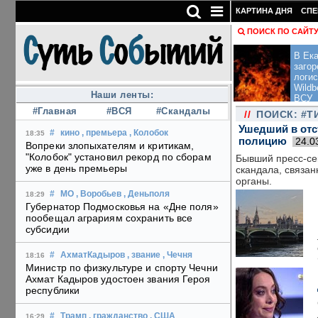
КАРТИНА ДНЯ
СПЕ
ПОИСК ПО САЙТ
В Ека
загор
логис
Wildb
Наши ленты:
ВСУ
#Главная
#ВСЯ
#Скандалы
//
ПОИСК: #Т
Ушедший в отс
#
кино
, премьера
, Колобок
18:35
полицию
24.0
Вопреки злопыхателям и критикам,
"Колобок" установил рекорд по сборам
Бывший пресс-се
уже в день премьеры
скандала, связан
органы.
#
МО
, Воробьев
, Деньполя
18:29
Губернатор Подмосковья на «Дне поля»
пообещал аграриям сохранить все
субсидии
#
АхматКадыров
, звание
, Чечня
18:16
Министр по физкультуре и спорту Чечни
Ахмат Кадыров удостоен звания Героя
республики
#
Трамп
, гражданство
, США
16:29