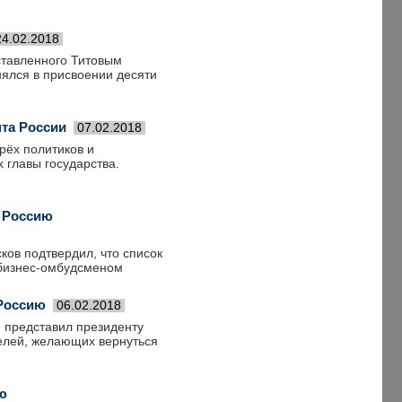
24.02.2018
ставленного Титовым
нялся в присвоении десяти
нта России
07.02.2018
рёх политиков и
 главы государства.
 Россию
ов подтвердил, что список
 бизнес-омбудсменом
 Россию
06.02.2018
 представил президенту
елей, желающих вернуться
ю