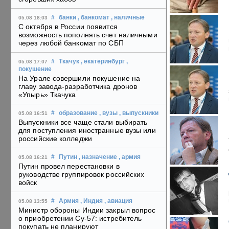
#
банки
, банкомат
, наличные
05.08 18:03
С октября в России появится
возможность пополнять счет наличными
через любой банкомат по СБП
#
Ткачук
, екатеринбург
,
05.08 17:07
покушение
На Урале совершили покушение на
главу завода-разработчика дронов
«Упырь» Ткачука
#
образование
, вузы
, выпускники
05.08 16:51
Выпускники все чаще стали выбирать
для поступления иностранные вузы или
российские колледжи
#
Путин
, назначение
, армия
05.08 16:21
Путин провел перестановки в
руководстве группировок российских
войск
#
Армия
, Индия
, авиация
05.08 13:55
Министр обороны Индии закрыл вопрос
о приобретении Су-57: истребитель
покупать не планируют