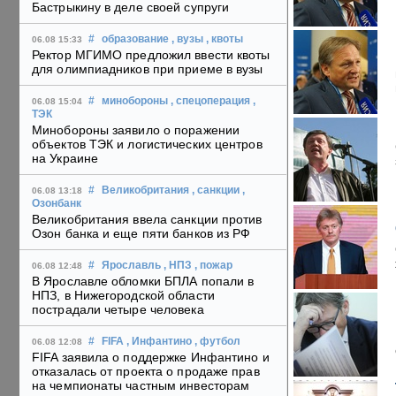
Бастрыкину в деле своей супруги
#
образование
, вузы
, квоты
06.08 15:33
Ректор МГИМО предложил ввести квоты
для олимпиадников при приеме в вузы
#
минобороны
, спецоперация
,
06.08 15:04
ТЭК
Минобороны заявило о поражении
объектов ТЭК и логистических центров
на Украине
#
Великобритания
, санкции
,
06.08 13:18
Озонбанк
Великобритания ввела санкции против
Озон банка и еще пяти банков из РФ
#
Ярославль
, НПЗ
, пожар
06.08 12:48
В Ярославле обломки БПЛА попали в
НПЗ, в Нижегородской области
пострадали четыре человека
#
FIFA
, Инфантино
, футбол
06.08 12:08
FIFA заявила о поддержке Инфантино и
отказалась от проекта о продаже прав
на чемпионаты частным инвесторам