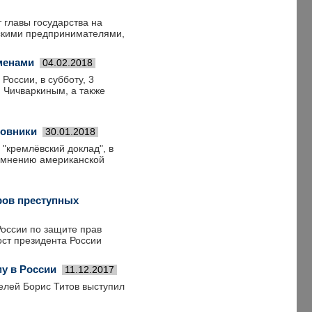
 главы государства на
йскими предпринимателями,
сменами
04.02.2018
России, в субботу, 3
 Чичваркиным, а также
новники
30.01.2018
"кремлёвский доклад", в
о мнению американской
ров преступных
оссии по защите прав
ост президента России
у в России
11.12.2017
лей Борис Титов выступил