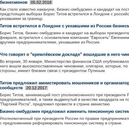
бизнесменов
05.02.2018
Как стало известно накануне, бизнес-омбудсмен и кандидат на пост
предстоящих выборах Борис Титов встретился в Лондоне с росси
уехавшими за границу.
Титов встретился в Лондоне с уехавшими из России бизне
Борис Титов, бизнес-омбудсмен и кандидат на выборах президента 
февраля, встретился с основателем компании "Евросеть" Евгением
другими предпринимателями, уехавшими из России.
Что говорят о "кремлёвском докладе" вошедшие в него чи
Во вторник, 30 января, Министерство финансов США опубликовало 
него вошли высокопоставленные чиновники, олигархи, которые, п
стороны, имеют близкие связи с президентом Путиным.
Титов предложил амнистировать мошенников и организато
сообществ
20.12.2017
Борис Титов, занимающий пост уполномоченного при президенте Р
предпринимателей, а также выдвинутый в качестве кандидата на п
"Партией Роста", предложил провести в стране амнистию.
Бизнес-омбудсмен предложил изменить пенсионную систем
Уполномоченный при президенте России по правам предпринимате
с предложением реформировать пенсионную систему в стране.