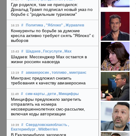
Где родился, там не пригодился:
Дональд Трамп подписал новый указ по
борьбе с "родильным туризмом"
#
Политика
, "Яблоко"
, Журавлев
16:15
Конкуренты по борьбе за думские
кресла активно требуют снять "Яблоко" с
выборов
#
Шадаев
, Госуслуги
, Max
15:43
Шадаев: Мессенджер Max остается в
жизни россиян навсегда
#
авиакеросин
, топливо
, минтранс
13:19
Минтранс предложил снизить
требования к качеству авиакеросина
#
сим-карты
, дети
, Минцифры
11:49
Минцифры предложило запретить
отправлять на номера
несовершеннолетних смс-рассылки,
включая коды авторизации
#
Свердловскаяобласть
,
10:39
Екатеринбург
, Wildberries
В Екатеринбурге загорелся