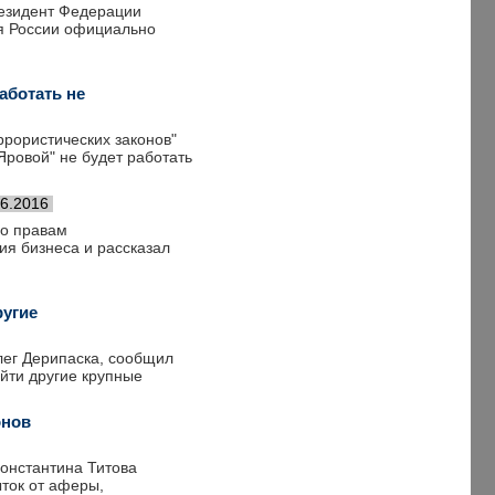
резидент Федерации
ая России официально
аботать не
ррористических законов"
Яровой" не будет работать
06.2016
по правам
я бизнеса и рассказал
ругие
лег Дерипаска, сообщил
йти другие крупные
онов
Константина Титова
ток от аферы,