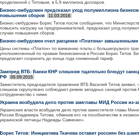
проделанной с Титовым, в 5,9 миллиона долларов.
Бизнес-омбудсмен предсказал уход полумиллиона бизнесм
повышения сборов
11.03.2016
Бизнес-омбудсмен Борис Титов после сообщения, что Министерст
повысить нагрузку на предпринимателей, предсказал уход полуми
случае повышения сборов.
Бизнес-омбудсмен счел расценки «Платона» завышенными
Цены системы «Платон» по взиманию платы с большегрузного тра
уполномоченный по правам бизнесменов в России Борис Титов. Б
предлагает сохранить до конца года сниженный тариф.
Зампред ВТБ: Банки КНР слишком тщательно блюдут санкц
РФ
05.09.2015
Заместитель председателя правления ВТБ Василий Титов заявил, ч
слишком скрупулезно соблюдают режим западных санкций против Р
сотрудничество с ними.
Украина возбудила дело против замглавы МИД России из-з
Украинские власти возбудили дело против заместителя главы Мин
России Владимира Титова, обвинив его «в пособничестве в незак
украинской летчицы Надежды Савченко».
Борис Титов: Инициатива Ткачева оставит россиян без шам