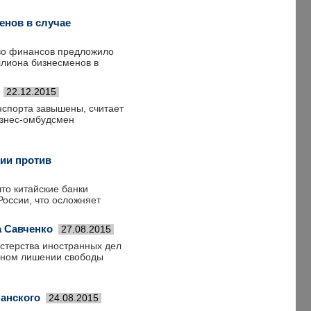
енов в случае
во финансов предложило
ллиона бизнесменов в
22.12.2015
нспорта завышены, считает
изнес-омбудсмен
ии против
то китайские банки
оссии, что осложняет
а Савченко
27.08.2015
истерства иностранных дел
онном лишении свободы
панского
24.08.2015