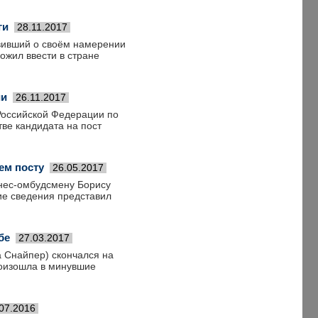
ги
28.11.2017
явивший о своём намерении
ожил ввести в стране
ии
26.11.2017
Российской Федерации по
тве кандидата на пост
ем посту
26.05.2017
нес-омбудсмену Борису
ие сведения представил
бе
27.03.2017
 Снайпер) скончался на
роизошла в минувшие
07.2016