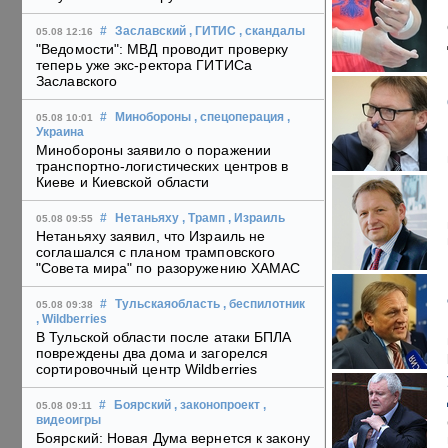
#
Заславский
, ГИТИС
, скандалы
05.08 12:16
"Ведомости": МВД проводит проверку
теперь уже экс-ректора ГИТИСа
Заславского
#
Минобороны
, спецоперация
,
05.08 10:01
Украина
Минобороны заявило о поражении
транспортно-логистических центров в
Киеве и Киевской области
#
Нетаньяху
, Трамп
, Израиль
05.08 09:55
Нетаньяху заявил, что Израиль не
соглашался с планом трамповского
"Совета мира" по разоружению ХАМАС
#
Тульскаяобласть
, беспилотник
05.08 09:38
, Wildberries
В Тульской области после атаки БПЛА
повреждены два дома и загорелся
сортировочный центр Wildberries
#
Боярский
, законопроект
,
05.08 09:11
видеоигры
Боярский: Новая Дума вернется к закону