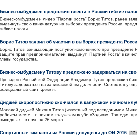
Бизнес-омбудсмен предложил ввести в России гибкие нало
Бизнес-омбудсмен и лидер "Партии роста" Борис Титов, ранее за
выдвинуть свою кандидатуру на выборах президента России, предл
гибкие налоги.
Борис Титов заявил об участии в выборах президента Росс
Борис Титов, занимающий пост уполномоченного при президенте 
защите прав предпринимателей, выдвинут "Партией Роста" в качес
главы государства.
Бизнес-омбудсмену Титову предложено задержаться на сво
Президент Российской Федерации Владимир Путин предложил биз
Титову задержаться на занимаемой им должности. Соответствующ
официальный сайт Кремля.
Диджей скоропостижно скончался в калужском ночном клу
Молодой диджей Михаил Титов (известный под псевдонимом Миша
рабочем месте – в ночном калужском клубе «Зодиак». Трагедия п
выходные – в ночь на 26 марта.
Спортивные гимнасты из России допущены до ОИ-2016
27.