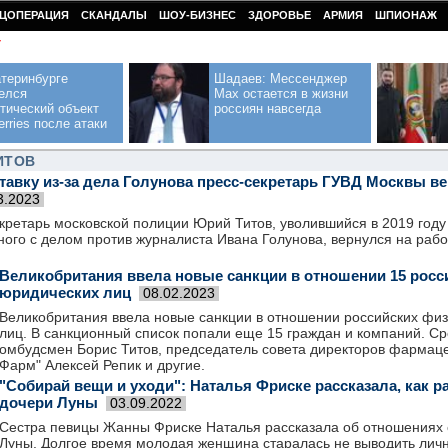
ЦОПЕРАЦИЯ
СКАНДАЛЫ
ШОУ-БИЗНЕС
ЗДОРОВЬЕ
АРМИЯ
ШПИОНАЖ
У
теринбурге
Шадаев: Мессенджер
елся
Max остается в жизни
тический объект
россиян навсегда
erries после атаки
ИТОВ
тавку из-за дела Голунова пресс-секретарь ГУВД Москвы в
3.2023
кретарь московской полиции Юрий Титов, уволившийся в 2019 году
ного с делом против журналиста Ивана Голунова, вернулся на раб
Великобритания ввела новые санкции в отношении 15 росс
юридических лиц
08.02.2023
Великобритания ввела новые санкции в отношении российских физ
лиц. В санкционный список попали еще 15 граждан и компаний. Сре
омбудсмен Борис Титов, председатель совета директоров фармаце
Фарм" Алексей Репик и другие.
"Собирай вещи и уходи": Наталья Фриске рассказала, как р
дочери Луны
03.09.2022
Сестра певицы Жанны Фриске Наталья рассказала об отношениях 
Луны. Долгое время молодая женщина старалась не выводить личн