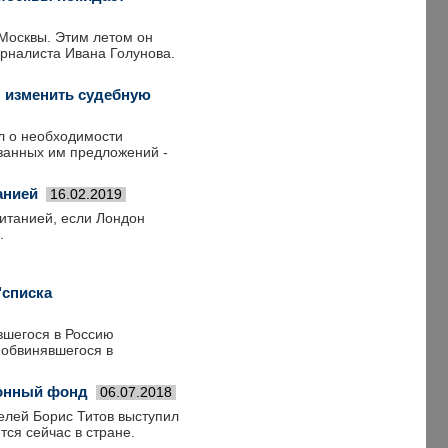
Москвы. Этим летом он
урналиста Ивана Голунова.
л изменить судебную
л о необходимости
занных им предложений -
анией
16.02.2019
ританией, если Лондон
.
"списка
вшегося в Россию
 обвинявшегося в
ионный фонд
06.07.2018
лей Борис Титов выступил
ся сейчас в стране.