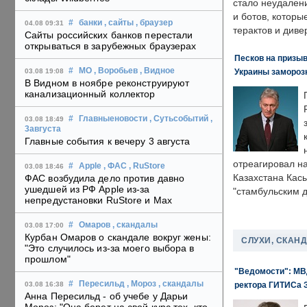
стало неудален
и ботов, которы
#
банки
, сайты
, браузер
04.08 09:31
терактов и диве
Сайты российских банков перестали
открываться в зарубежных браузерах
Песков на призыв
#
МО
, Воробьев
, Видное
Украины замороз
03.08 19:08
В Видном в ноябре реконструируют
канализационный коллектор
#
Главныеновости
, Сутьсобытий
,
03.08 18:49
3августа
Главные события к вечеру 3 августа
отреагировал н
#
Apple
, ФАС
, RuStore
03.08 18:46
Казахстана Кас
ФАС возбудила дело против давно
ушедшей из РФ Apple из-за
"стамбульским 
непредустановки RuStore и Max
#
Омаров
, скандалы
03.08 17:00
Курбан Омаров о скандале вокруг жены:
СЛУХИ, СКАН
"Это случилось из-за моего выбора в
прошлом"
"Ведомости": МВД
#
Пересильд
, Мороз
, скандалы
ректора ГИТИСа 
03.08 16:38
Анна Пересильд - об учебе у Дарьи