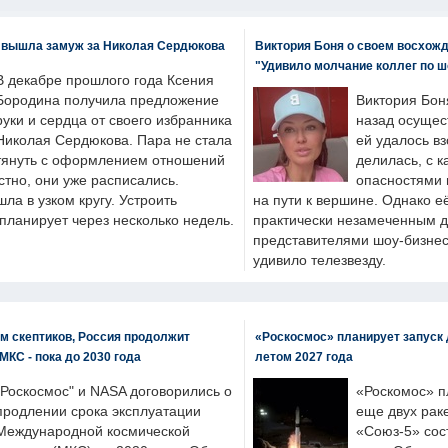
 вышла замуж за Николая Сердюкова
Виктория Боня о своем восхожд
"Удивило молчание коллег по ш
В декабре прошлого года Ксения
Бородина получила предложение
Виктория Бон
руки и сердца от своего избранника
назад осущес
Николая Сердюкова. Пара не стала
ей удалось вз
тянуть с оформлением отношений
делилась, с к
естно, они уже расписались.
опасностями 
а в узком кругу. Устроить
на пути к вершине. Однако е
планирует через несколько недель.
практически незамеченным 
представителями шоу-бизнес
удивило телезвезду.
м скептиков, Россия продолжит
«Роскосмос» планирует запуск 
МКС - пока до 2030 года
летом 2027 года
"Роскосмос" и NASA договорились о
«Роскомос» пл
продлении срока эксплуатации
еще двух рак
Международной космической
«Союз-5» сос