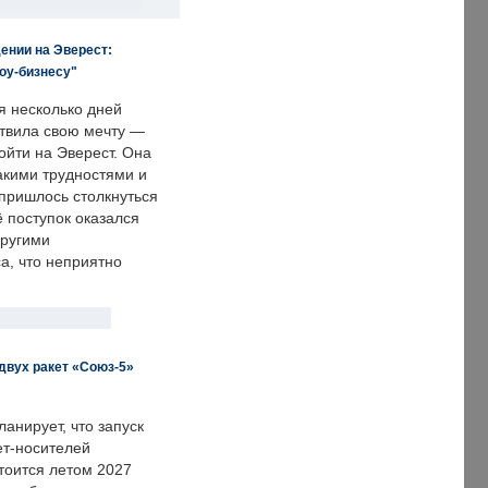
ении на Эверест:
оу-бизнесу"
я несколько дней
твила свою мечту —
ойти на Эверест. Она
акими трудностями и
пришлось столкнуться
ё поступок оказался
другими
а, что неприятно
двух ракет «Союз-5»
анирует, что запуск
ет-носителей
тоится летом 2027