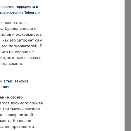
 против террориста и
траняются на Telegram
ак основателя
ла Дурова внесли в
истов и экстремистов,
, как это затронет сам
 его пользователей. В
что на сервис не
я, которые в связи с
я на самого
 3 тыс. законов,
а 100%
ение своего
гося восьмого созыва
 три тысячи законов.
ил спикер нижней
мента Вячеслав
лания президента