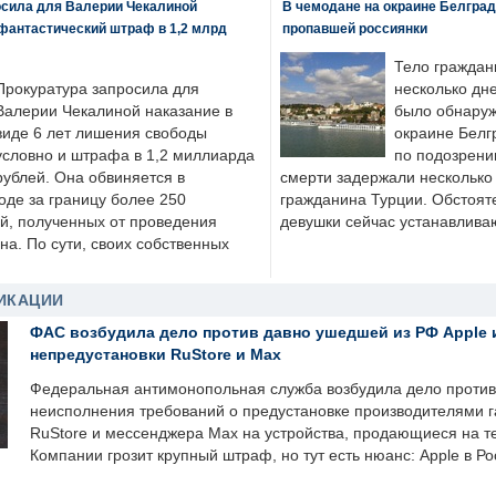
осила для Валерии Чекалиной
В чемодане на окраине Белград
фантастический штраф в 1,2 млрд
пропавшей россиянки
Тело граждан
Прокуратура запросила для
несколько дне
Валерии Чекалиной наказание в
было обнаруж
виде 6 лет лишения свободы
окраине Белг
условно и штрафа в 1,2 миллиарда
по подозрени
рублей. Она обвиняется в
смерти задержали несколько 
оде за границу более 250
гражданина Турции. Обстоят
й, полученных от проведения
девушки сейчас устанавлива
а. По сути, своих собственных
ИКАЦИИ
ФАС возбудила дело против давно ушедшей из РФ Apple 
непредустановки RuStore и Max
Федеральная антимонопольная служба возбудила дело против 
неисполнения требований о предустановке производителями 
RuStore и мессенджера Max на устройства, продающиеся на т
Компании грозит крупный штраф, но тут есть нюанс: Apple в Ро