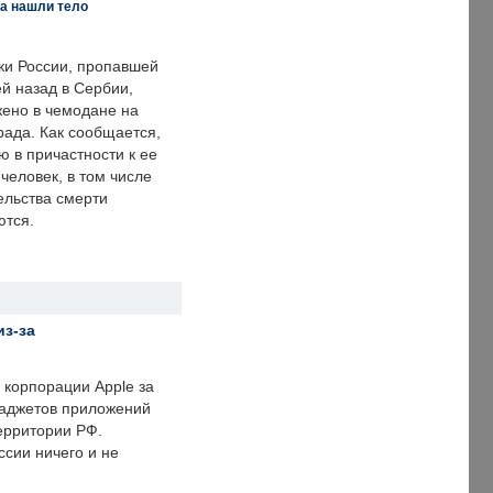
а нашли тело
ки России, пропавшей
й назад в Сербии,
ено в чемодане на
рада. Как сообщается,
ю в причастности к ее
человек, в том числе
ельства смерти
ются.
из-за
корпорации Apple за
гаджетов приложений
ерритории РФ.
ссии ничего и не