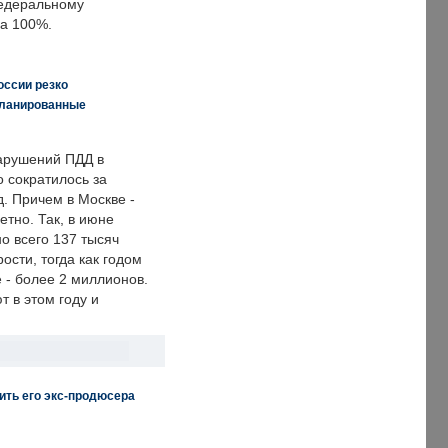
едеральному
а 100%.
оссии резко
планированные
арушений ПДД в
о сократилось за
. Причем в Москве -
етно. Так, в июне
о всего 137 тысяч
сти, тогда как годом
 - более 2 миллионов.
 в этом году и
ить его экс-продюсера