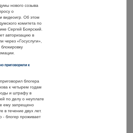
думы нового созыва
просу о
и видеоигр. Об этом
думского комитета по
ке Сергей Боярский.
ет авторизацию в
и через «Госуслуги»,
 блокировку
рмации.
но приговорили к
 приговорил блогера
нова к четырем годам
оды и штрафу в
ей по делу о неуплате
же ему запрещено
е в течение двух лет.
 - блогер проживает