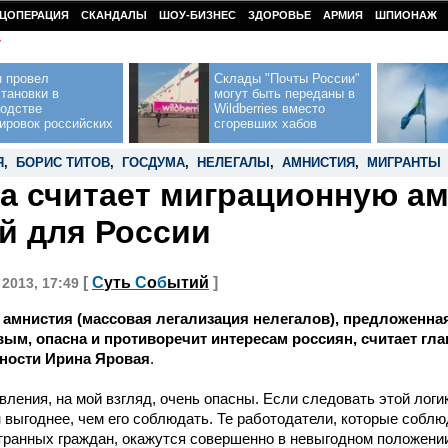
ЦОПЕРАЦИЯ
СКАНДАЛЫ
ШОУ-БИЗНЕС
ЗДОРОВЬЕ
АРМИЯ
ШПИОНАЖ
У
н провел
Склады "Почты России"
тановки в
могут быть переданы в
водстве
Wildberries вместо
ировок российских
сгоревших хабов
Я
,
БОРИС ТИТОВ
,
ГОСДУМА
,
НЕЛЕГАЛЫ
,
АМНИСТИЯ
,
МИГРАНТЫ
а считает миграционную а
й для России
[
С
уть
С
о
б
ытий
]
 2013, 17:49
 амнистия (массовая легализация нелегалов), предложенн
ым, опасна и противоречит интересам россиян, считает гл
сности Ирина Яровая
.
ления, на мой взгляд, очень опасны. Если следовать этой логик
 выгоднее, чем его соблюдать. Те работодатели, которые соблю
транных граждан, окажутся совершенно в невыгодном положении