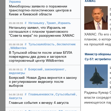
ХАМАС
Украина
Минобороны заявило о поражении
транспортно-логистических центров в
Киеве и Киевской области
#
Нетаньяху
, Трамп
, Израиль
05.08 09:55
Нетаньяху заявил, что Израиль не
соглашался с планом трамповского
ХАМАС. По его 
"Совета мира" по разоружению ХАМАС
планом, о кото
на прошлой нед
#
Тульскаяобласть
, беспилотник
05.08 09:38
, Wildberries
В Тульской области после атаки БПЛА
Министр обороны
повреждены два дома и загорелся
Су-57: истребите
сортировочный центр Wildberries
#
Боярский
, законопроект
,
05.08 09:11
видеоигры
Боярский: Новая Дума вернется к закону
о регулировании видеоигр после
выборов
Раджеш Кумар С
#
Главныеновости
, Сутьсобытий
,
04.08 19:02
власти сосредо
4августа
имеющегося пар
Главные события к вечеру 4 августа