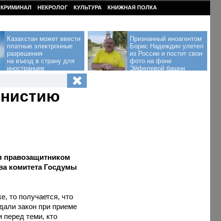
КРИМИНАЛ
НЕКРОЛОГ
КУЛЬТУРА
КНИЖНАЯ ПОЛКА
Казахстан может ввести
Признанный иноагентом
платные электронные
Борис Надеждин улетел
разрешения
из России и постит свои
на въезд в страну для
фото на фоне
иностранцев
Эйфелевой башни
мнистию
ая правозащитником
ава комитета Госдумы
е, то получается, что
дали закон при приеме
 перед теми, кто