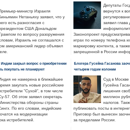
Депутаты Гос
Премьер-министр Израиля
вернутся к во
Биньямин Нетаньяху заявил, что у
регулировани
него есть разногласия с
заявил глава 
президентом США Дональдом
информполити
Трампом по вопросу разоружения
Законопроект предусматрива
словам, Израиль не соглашался с
играх по номеру телефона ил
ром американский лидер объявил
маркировку контента, а также
еле.
запрещенной в России инфо
 Индии закрыл вопрос о приобретении
Блогера Гусейна Гасанова заоч
ль покупать не планируют
четырем годам колонии
Индия не намерена в ближайшее
Суд в Москве
время закупать новые российские
Гусейна Гаса
истребители "Сухой", в том числе
лишения своб
Су-57. Об этом заявил секретарь
миллион рубл
Министерства обороны страны
налогов. Так
ингх. По его словам, индийские
публиковать посты в интернет
точатся на модернизации
Приговор был вынесен заочно
ка истребителей.
за пределами России.