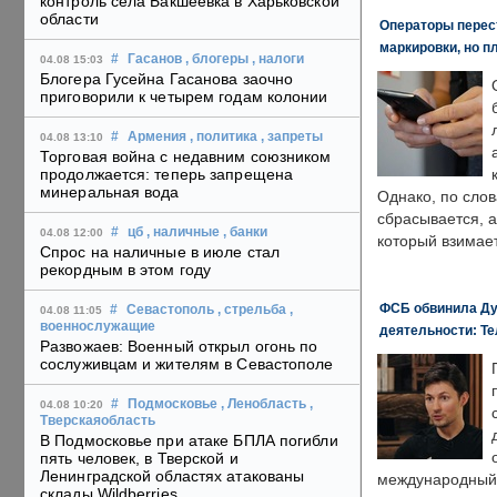
контроль села Бакшеевка в Харьковской
области
Операторы перест
маркировки, но п
#
Гасанов
, блогеры
, налоги
04.08 15:03
Блогера Гусейна Гасанова заочно
приговорили к четырем годам колонии
#
Армения
, политика
, запреты
04.08 13:10
Торговая война с недавним союзником
продолжается: теперь запрещена
минеральная вода
Однако, по слов
сбрасывается, а
#
цб
, наличные
, банки
04.08 12:00
который взимает
Спрос на наличные в июле стал
рекордным в этом году
ФСБ обвинила Ду
#
Севастополь
, стрельба
,
04.08 11:05
военнослужащие
деятельности: Те
Развожаев: Военный открыл огонь по
сослуживцам и жителям в Севастополе
#
Подмосковье
, Ленобласть
,
04.08 10:20
Тверскаяобласть
В Подмосковье при атаке БПЛА погибли
пять человек, в Тверской и
Ленинградской областях атакованы
международный 
склады Wildberries