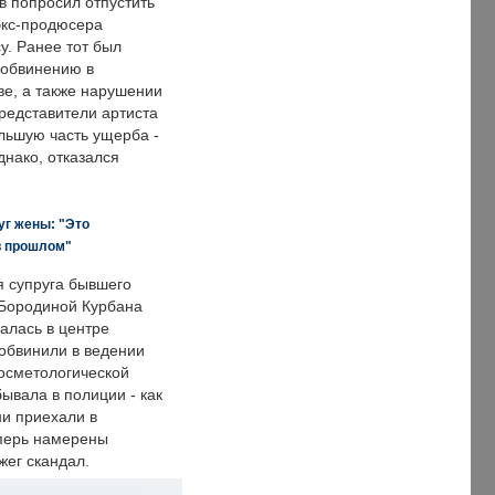
в попросил отпустить
экс-продюсера
у. Ранее тот был
 обвинению в
е, а также нарушении
редставители артиста
льшую часть ущерба -
днако, отказался
уг жены: "Это
в прошлом"
я супруга бывшего
Бородиной Курбана
алась в центре
 обвинили в ведении
осметологической
ывала в полиции - как
ни приехали в
еперь намерены
зжег скандал.