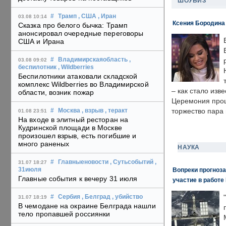
ШОУБИЗ
#
Трамп
, США
, Иран
03.08 10:14
Ксения Бородина
Сказка про белого бычка: Трамп
анонсировал очередные переговоры
США и Ирана
#
Владимирскаяобласть
,
03.08 09:02
беспилотник
, Wildberries
Беспилотники атаковали складской
комплекс Wildberries во Владимирской
– как стало изв
области, возник пожар
Церемония прошл
торжество пара 
#
Москва
, взрыв
, теракт
01.08 23:51
На входе в элитный ресторан на
Кудринской площади в Москве
произошел взрыв, есть погибшие и
много раненых
НАУКА
#
Главныеновости
, Сутьсобытий
,
31.07 18:27
Вопреки прогноза
31июля
Главные события к вечеру 31 июля
участие в работе 
#
Сербия
, Белград
, убийство
31.07 18:19
В чемодане на окраине Белграда нашли
тело пропавшей россиянки