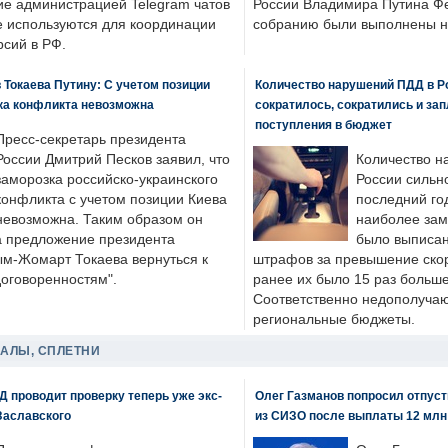
ие администрацией Telegram чатов
России Владимира Путина Ф
е используются для координации
собранию были выполнены н
рсий в РФ.
 Токаева Путину: С учетом позиции
Количество нарушений ПДД в Р
ка конфликта невозможна
сократилось, сократились и за
поступления в бюджет
Пресс-секретарь президента
России Дмитрий Песков заявил, что
Количество н
заморозка российско-украинского
России сильн
конфликта с учетом позиции Киева
последний год
невозможна. Таким образом он
наиболее зам
а предложение президента
было выписан
ым-Жомарт Токаева вернуться к
штрафов за превышение скоро
договоренностям".
ранее их было 15 раз больше
Соответственно недополучают
региональные бюджеты.
ДАЛЫ, СПЛЕТНИ
 проводит проверку теперь уже экс-
Олег Газманов попросил отпуст
Заславского
из СИЗО после выплаты 12 млн