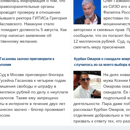
Появилась информация о том, что
Олег Газмано
правоохранительные органы
из СИЗО его 
проводят проверку в отношении
Филиппа Росс
бывшего ректора ГИТИСа Григория
арестован по
Заславского. Накануне стало
мошенничеств
н покидает должность 5 августа. Как
авторских и смежных прав. П
ктор написал заявление об
сообщили, что он погасил бо
бственному желанию.
12 миллионов рублей. Суд, о
смягчить меру пресечения.
Гасанова заочно приговорили к
Курбан Омаров о скандале вокр
олонии
случилось из-за моего выбора 
Суд в Москве приговорил блогера
На днях нова
Гусейна Гасанова к четырем годам
мужа Ксении 
лишения свободы и штрафу в
Омарова оказ
миллион рублей по делу о неуплате
скандала. Ее
налогов. Также ему запрещено
подпольной к
ты в интернете в течение двух лет.
деятельности. Пара даже поб
ынесен заочно - блогер проживает
рассказал Курбан Омаров, о
оссии.
отделение добровольно и т
призвать к ответу тех, кто ра