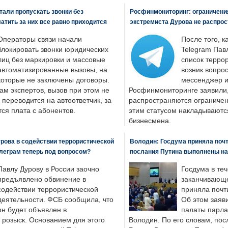
али пропускать звонки без
Росфинмониторинг: ограничения
латить за них все равно приходится
экстремиста Дурова не распрос
Операторы связи начали
После того, к
блокировать звонки юридических
Telegram Пав
лиц без маркировки и массовые
список террор
автоматизированные вызовы, на
возник вопрос
которые не заключены договоры.
мессенджер и
ам экспертов, вызов при этом не
Росфинмониторинге заявили, 
 переводится на автоответчик, за
распространяются ограничени
ся плата с абонентов.
этим статусом накладываютс
бизнесмена.
рова в содействии террористической
Володин: Госдума приняла почти
леграм теперь под вопросом?
послания Путина выполнены н
Павлу Дурову в России заочно
Госдума в теч
предъявлено обвинение в
заканчивающе
содействии террористической
приняла почти
деятельности. ФСБ сообщила, что
Об этом заяв
он будет объявлен в
палаты парла
розыск. Основанием для этого
Володин. По его словам, пос