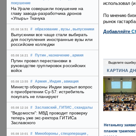
использовал (и
покушение
На Урале совершили покушение на
главу завода-разработчика дронов
По мнению бизн
«Упырь» Ткачука
рынок гастарба
#
образование
, вузы
, выпускники
05.08 16:51
Добавляйте
C
Выпускники все чаще стали выбирать
для поступления иностранные вузы или
российские колледжи
#
Путин
, назначение
, армия
05.08 16:21
Путин провел перестановки в
0
Выделите ошибку
руководстве группировок российских
войск
КАРТИНА Д
#
Армия
, Индия
, авиация
05.08 13:55
Министр обороны Индии закрыл вопрос
о приобретении Су-57: истребитель
покупать не планируют
#
Заславский
, ГИТИС
, скандалы
05.08 12:16
"Ведомости": МВД проводит проверку
теперь уже экс-ректора ГИТИСа
Заславского
Нетаньяху заявил
планом трамповс
#
Минобороны
, спецоперация
,
05.08 10:01