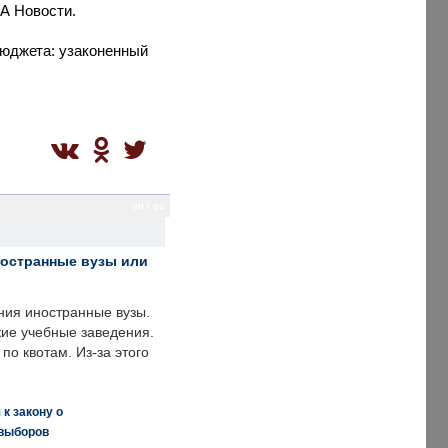
ИА Новости.
бюджета: узаконенный
gu / gu
ностранные вузы или
ния иностранные вузы.
кие учебные заведения.
по квотам. Из-за этого
к закону о
 выборов