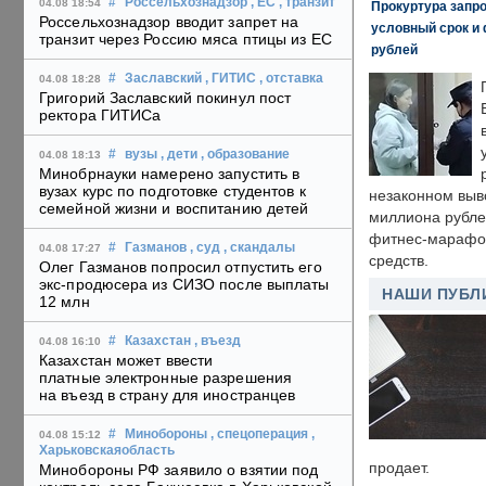
#
Россельхознадзор
, ЕС
, транзит
04.08 18:54
Прокуртура запр
Россельхознадзор вводит запрет на
условный срок и 
транзит через Россию мяса птицы из ЕС
рублей
#
Заславский
, ГИТИС
, отставка
04.08 18:28
Григорий Заславский покинул пост
ректора ГИТИСа
#
вузы
, дети
, образование
04.08 18:13
Минобрнауки намерено запустить в
вузах курс по подготовке студентов к
незаконном выв
семейной жизни и воспитанию детей
миллиона рубле
фитнес-марафон
#
Газманов
, суд
, скандалы
04.08 17:27
средств.
Олег Газманов попросил отпустить его
экс-продюсера из СИЗО после выплаты
НАШИ ПУБЛ
12 млн
#
Казахстан
, въезд
04.08 16:10
Казахстан может ввести
платные электронные разрешения
на въезд в страну для иностранцев
#
Минобороны
, спецоперация
,
04.08 15:12
Харьковскаяобласть
продает.
Минобороны РФ заявило о взятии под