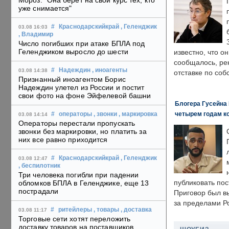
Мороз: "Она берет на свой курс тех, кто
уже снимается"
#
Краснодарскийкрай
, Геленджик
03.08 16:03
, Владимир
Число погибших при атаке БПЛА под
Геленджиком выросло до шести
известно, что о
сообщалось, ре
#
Надеждин
, иноагенты
03.08 14:38
отставке по со
Признанный иноагентом Борис
Надеждин улетел из России и постит
свои фото на фоне Эйфелевой башни
Блогера Гусейна 
четырем годам к
#
операторы
, звонки
, маркировка
03.08 14:14
Операторы перестали пропускать
звонки без маркировки, но платить за
них все равно приходится
#
Краснодарскийкрай
, Геленджик
03.08 12:47
, беспилотник
Три человека погибли при падении
публиковать пос
обломков БПЛА в Геленджике, еще 13
пострадали
Приговор был в
за пределами Р
#
ритейлеры
, товары
, доставка
03.08 11:17
Торговые сети хотят переложить
доставку товаров на поставщиков