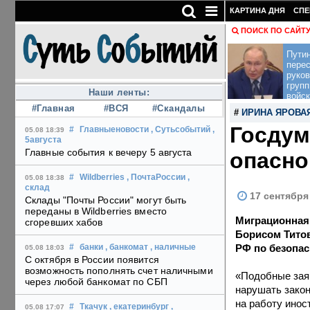
КАРТИНА ДНЯ
СПЕ
ПОИСК ПО САЙТ
Пути
перес
руко
групп
Наши ленты:
войск
#Главная
#ВСЯ
#Скандалы
#
ИРИНА ЯРОВА
Госдум
#
Главныеновости
, Сутьсобытий
,
05.08 18:39
5августа
Главные события к вечеру 5 августа
опасно
#
Wildberries
, ПочтаРоссии
,
05.08 18:38
склад
17 сентября
Склады "Почты России" могут быть
переданы в Wildberries вместо
Миграционная
сгоревших хабов
Борисом Титов
РФ по безопа
#
банки
, банкомат
, наличные
05.08 18:03
С октября в России появится
возможность пополнять счет наличными
«Подобные заяв
через любой банкомат по СБП
нарушать закон
на работу инос
#
Ткачук
, екатеринбург
,
05.08 17:07