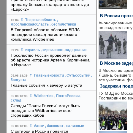
продажу бензина стандартов вплоть до
«Евро-2»
В России прох
#
Тверскаяобласть
,
10:04
Анонсированные р
Ярославскаяобласть
, беспилотники
по свидетельству
В Тверской области обломки БПЛА
повредили фасад логистического
комплекса Wildberries
#
израиль
, кирпиченок
, задержание
09:26
Посольство России проверяет данные
об аресте историка Артема Кирпиченка
В Москве заде
в Израиле
В Москве во вре
Яшина, бывшего 
#
Главныеновости
, Сутьсобытий
,
05.08 18:39
все участники фо
5августа
Главные события к вечеру 5 августа
Задержан подо
ГУ МВД по Москв
#
Wildberries
, ПочтаРоссии
,
05.08 18:38
Росгвардии во вр
склад
Склады "Почты России" могут быть
переданы в Wildberries вместо
сгоревших хабов
#
банки
, банкомат
, наличные
05.08 18:03
С октября в России появится