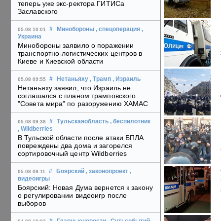
теперь уже экс-ректора ГИТИСа
Заславского
#
Минобороны
, спецоперация
,
05.08 10:01
Украина
Минобороны заявило о поражении
транспортно-логистических центров в
Киеве и Киевской области
#
Нетаньяху
, Трамп
, Израиль
05.08 09:55
Нетаньяху заявил, что Израиль не
соглашался с планом трамповского
"Совета мира" по разоружению ХАМАС
#
Тульскаяобласть
, беспилотник
05.08 09:38
, Wildberries
В Тульской области после атаки БПЛА
повреждены два дома и загорелся
сортировочный центр Wildberries
#
Боярский
, законопроект
,
05.08 09:11
видеоигры
Боярский: Новая Дума вернется к закону
о регулировании видеоигр после
выборов