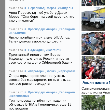
#
Пересильд
, Мороз
, скандалы
03.08 16:38
Анна Пересильд - об учебе у Дарьи
Мороз: "Она берет на свой курс тех, кто
уже снимается"
#
Краснодарскийкрай
, Геленджик
03.08 16:03
, Владимир
Число погибших при атаке БПЛА под
Геленджиком выросло до шести
#
Надеждин
, иноагенты
03.08 14:38
Признанный иноагентом Борис
Надеждин улетел из России и постит
свои фото на фоне Эйфелевой башни
#
операторы
, звонки
, маркировка
03.08 14:14
Операторы перестали пропускать
звонки без маркировки, но платить за
Акция памяти 
них все равно приходится
Санкционированн
журналистки Анас
#
Краснодарскийкрай
, Геленджик
03.08 12:47
, беспилотник
Три человека погибли при падении
обломков БПЛА в Геленджике, еще 13
пострадали