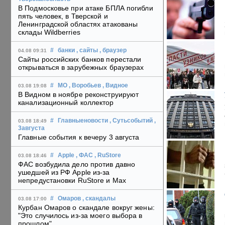
В Подмосковье при атаке БПЛА погибли
пять человек, в Тверской и
Ленинградской областях атакованы
склады Wildberries
#
банки
, сайты
, браузер
04.08 09:31
Сайты российских банков перестали
открываться в зарубежных браузерах
#
МО
, Воробьев
, Видное
03.08 19:08
В Видном в ноябре реконструируют
канализационный коллектор
#
Главныеновости
, Сутьсобытий
,
03.08 18:49
3августа
Главные события к вечеру 3 августа
#
Apple
, ФАС
, RuStore
03.08 18:46
ФАС возбудила дело против давно
ушедшей из РФ Apple из-за
непредустановки RuStore и Max
#
Омаров
, скандалы
03.08 17:00
Курбан Омаров о скандале вокруг жены:
"Это случилось из-за моего выбора в
прошлом"