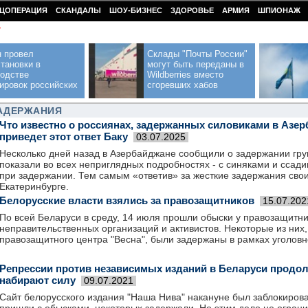
ЦОПЕРАЦИЯ
СКАНДАЛЫ
ШОУ-БИЗНЕС
ЗДОРОВЬЕ
АРМИЯ
ШПИОНАЖ
У
н провел
Склады "Почты России"
тановки в
могут быть переданы в
водстве
Wildberries вместо
ировок российских
сгоревших хабов
ЗАДЕРЖАНИЯ
Что известно о россиянах, задержанных силовиками в Азер
приведет этот ответ Баку
03.07.2025
Несколько дней назад в Азербайджане сообщили о задержании гру
показали во всех неприглядных подробностях - с синяками и ссад
при задержании. Тем самым «ответив» за жесткие задержания свои
Екатеринбурге.
Белорусские власти взялись за правозащитников
15.07.202
По всей Беларуси в среду, 14 июля прошли обыски у правозащитни
неправительственных организаций и активистов. Некоторые из них,
правозащитного центра "Весна", были задержаны в рамках уголовн
Репрессии против независимых изданий в Беларуси продо
набирают силу
09.07.2021
Сайт белорусского издания "Наша Нива" накануне был заблокирован