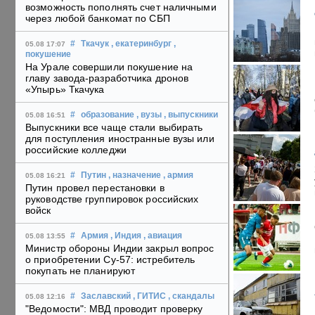
возможность пополнять счет наличными
через любой банкомат по СБП
#
Ткачук
, екатеринбург
,
05.08 17:07
покушение
На Урале совершили покушение на
главу завода-разработчика дронов
«Упырь» Ткачука
#
образование
, вузы
, выпускники
05.08 16:51
Выпускники все чаще стали выбирать
для поступления иностранные вузы или
российские колледжи
#
Путин
, назначение
, армия
05.08 16:21
Путин провел перестановки в
руководстве группировок российских
войск
#
Армия
, Индия
, авиация
05.08 13:55
Министр обороны Индии закрыл вопрос
о приобретении Су-57: истребитель
покупать не планируют
#
Заславский
, ГИТИС
, скандалы
05.08 12:16
"Ведомости": МВД проводит проверку