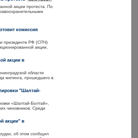
анной акции протеста. По
правоохранительными
готовит комиссия
ри президенте РФ (СПЧ)
нкционированной акции,
ой акции в
енинградской области
ода митинга, прошедшего в
пировки "Шалтай-
ровки «Шалтай-Болтай»,
их чиновников. Среди
й акции" в
рудах, об этом сообщил