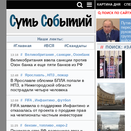
КАРТИНА ДНЯ
СПЕ
ПОИСК ПО САЙТ
Пути
перес
руко
групп
Наши ленты:
войск
#Главная
#ВСЯ
#Скандалы
//
ПОИСК: #
#
Великобритания
, санкции
, Озонбанк
13:18
Великобритания ввела санкции против
Озон банка и еще пяти банков из РФ
#
Ярославль
, НПЗ
, пожар
12:48
В Ярославле обломки БПЛА попали в
НПЗ, в Нижегородской области
пострадали четыре человека
#
FIFA
, Инфантино
, футбол
12:08
FIFA заявила о поддержке Инфантино и
отказалась от проекта о продаже прав
на чемпионаты частным инвесторам
#
бензин
, топливо
, евро-2
11:25
Правительство РФ разрешило ввоз и