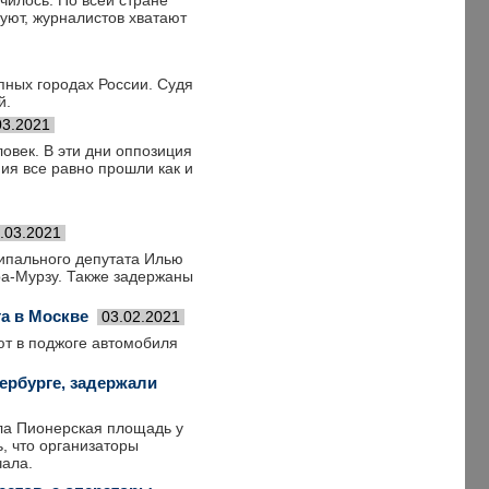
чилось. По всей стране
уют, журналистов хватают
пных городах России. Судя
й.
03.2021
ловек. В эти дни оппозиция
ия все равно прошли как и
.03.2021
ипального депутата Илью
а-Мурзу. Также задержаны
а в Москве
03.02.2021
ют в поджоге автомобиля
ербурге, задержали
ла Пионерская площадь у
, что организаторы
чала.