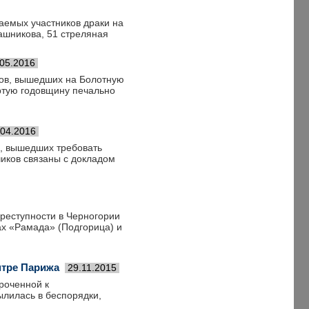
аемых участников драки на
ашникова, 51 стреляная
.05.2016
тов, вышедших на Болотную
ртую годовщину печально
.04.2016
а, вышедших требовать
чиков связаны с докладом
реступности в Черногории
ах «Рамада» (Подгорица) и
нтре Парижа
29.11.2015
роченной к
лилась в беспорядки,