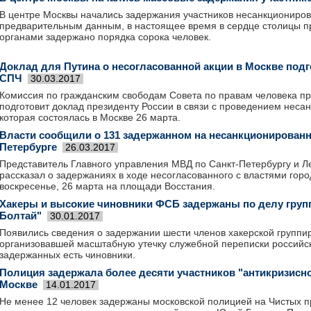
В центре Москвы начались задержания участников несанкциониров
предварительным данным, в настоящее время в сердце столицы 
органами задержано порядка сорока человек.
Доклад для Путина о несогласованной акции в Москве под
СПЧ
30.03.2017
Комиссия по гражданским свободам Совета по правам человека п
подготовит доклад президенту России в связи с проведением неса
которая состоялась в Москве 26 марта.
Власти сообщили о 131 задержанном на несанкционированн
Петербурге
26.03.2017
Представитель Главного управления МВД по Санкт-Петербургу и Л
рассказал о задержаниях в ходе несогласованного с властями гор
воскресенье, 26 марта на площади Восстания.
Хакеры и высокие чиновники ФСБ задержаны по делу груп
Болтай"
30.01.2017
Появились сведения о задержании шести членов хакерской группи
организовавшей масштабную утечку служебной переписки российск
задержанных есть чиновники.
Полиция задержала более десяти участников "антикризисно
Москве
14.01.2017
Не менее 12 человек задержаны московской полицией на Чистых п