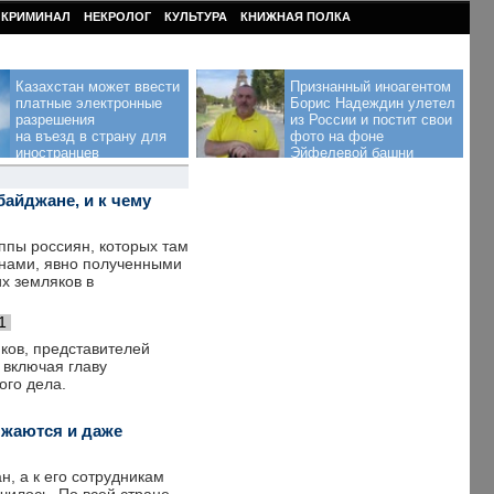
КРИМИНАЛ
НЕКРОЛОГ
КУЛЬТУРА
КНИЖНАЯ ПОЛКА
Казахстан может ввести
Признанный иноагентом
платные электронные
Борис Надеждин улетел
разрешения
из России и постит свои
на въезд в страну для
фото на фоне
иностранцев
Эйфелевой башни
байджане, и к чему
ппы россиян, которых там
инами, явно полученными
х земляков в
1
ков, представителей
 включая главу
ого дела.
лжаются и даже
, а к его сотрудникам