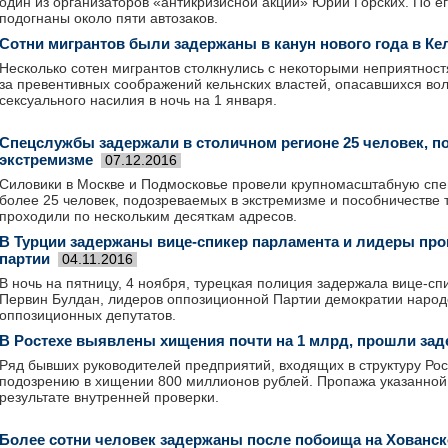
один из организаторов «антикризисной акции» Юрий Горских. По ег
подогнаны около пяти автозаков.
Сотни мигрантов были задержаны в канун нового года в Ке
Несколько сотен мигрантов столкнулись с некоторыми неприятностя
за превентивных соображений кельнских властей, опасавшихся во
сексуального насилия в ночь на 1 января.
Спецслужбы задержали в столичном регионе 25 человек, п
экстремизме
07.12.2016
Силовики в Москве и Подмосковье провели крупномасштабную сп
более 25 человек, подозреваемых в экстремизме и пособничестве
проходили по нескольким десяткам адресов.
В Турции задержаны вице-спикер парламента и лидеры пр
партии
04.11.2016
В ночь на пятницу, 4 ноября, турецкая полиция задержала вице-с
Первин Булдан, лидеров оппозиционной Партии демократии народо
оппозиционных депутатов.
В Ростехе выявлены хищения почти на 1 млрд, прошли за
Ряд бывших руководителей предприятий, входящих в структуру Рос
подозрению в хищении 800 миллионов рублей. Пропажа указанной
результате внутренней проверки.
Более сотни человек задержаны после побоища на Хованс