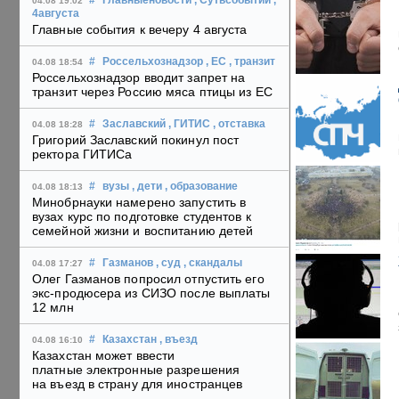
#
Главныеновости
, Сутьсобытий
,
04.08 19:02
4августа
Главные события к вечеру 4 августа
#
Россельхознадзор
, ЕС
, транзит
04.08 18:54
Россельхознадзор вводит запрет на
транзит через Россию мяса птицы из ЕС
#
Заславский
, ГИТИС
, отставка
04.08 18:28
Григорий Заславский покинул пост
ректора ГИТИСа
#
вузы
, дети
, образование
04.08 18:13
Минобрнауки намерено запустить в
вузах курс по подготовке студентов к
семейной жизни и воспитанию детей
#
Газманов
, суд
, скандалы
04.08 17:27
Олег Газманов попросил отпустить его
экс-продюсера из СИЗО после выплаты
12 млн
#
Казахстан
, въезд
04.08 16:10
Казахстан может ввести
платные электронные разрешения
на въезд в страну для иностранцев