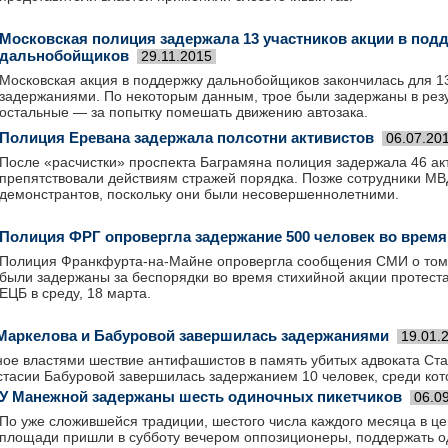
Московская полиция задержала 13 участников акции в под
дальнобойщиков
29.11.2015
Московская акция в поддержку дальнобойщиков закончилась для 13
задержаниями. По некоторым данным, трое были задержаны в резу
остальные — за попытку помешать движению автозака.
Полиция Еревана задержала полсотни активистов
06.07.20
После «расчистки» проспекта Баграмяна полиция задержала 46 ак
препятствовали действиям стражей порядка. Позже сотрудники МВ
демонстрантов, поскольку они были несовершеннолетними.
Полиция ФРГ опровергла задержание 500 человек во время
Полиция Франкфурта-на-Майне опровергла сообщения СМИ о том, 
были задержаны за беспорядки во время стихийной акции протеста
ЕЦБ в среду, 18 марта.
Маркелова и Бабуровой завершилась задержаниями
19.01.
ое властями шествие антифашистов в память убитых адвоката Ст
тасии Бабуровой завершилась задержанием 10 человек, среди кото
У Манежной задержаны шесть одиночных пикетчиков
06.0
По уже сложившейся традиции, шестого числа каждого месяца в ц
площади пришли в субботу вечером оппозиционеры, поддержать 