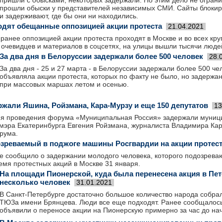
пришли с обысками, некоторых задержали. Но этим дело не ограни
прошли обыски у представителей независимых СМИ. Сайты блокир
и задерживают, где бы они ни находились.
одят обещанные оппозицией акции протеста
21.04.2021
анее оппозицией акции протеста проходят в Москве и во всех кру
 очевидцев и материалов в соцсетях, на улицы вышли тысячи люде
За два дня в Белоруссии задержали более 500 человек
28.
За два дня - 25 и 27 марта - в Белоруссии задержали более 500 че
объявляла акции протеста, которых по факту не было, но задержан
при массовых маршах летом и осенью.
ржали Яшина, Ройзмана, Кара-Мурзу и еще 150 депутатов
13
мя проведения форума «Муниципальная Россия» задержали муниц
мэра Екатеринбурга Евгения Ройзмана, журналиста Владимира Кар
рума.
зреваемый в поджоге машины Росгвардии на акции протест
е сообщило о задержании молодого человека, которого подозрева
емя протестных акций в Москве 31 января.
На площади Пионерской, куда была перенесена акция в Пет
несколько человек
31.01.2021
В Санкт-Петербурге достаточно большое количество народа собра
ТЮЗа имени Брянцева. Люди все еще подходят. Ранее сообщалось
объявили о переносе акции на Пионерскую примерно за час до на