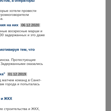
стов, а операторы
торые хотели провести
громкоговорители
а.
ия на них
06.12.2020
онные воскресные марши и
00 задержанных и это даже
отивируя тем, что
Минска. Протестующие
. Задержанными оказались
ка"
01.12.2019
 матчем команд в Санкт-
ам города и попыталась
е и ЖКХ
ме строительства и ЖКХ,