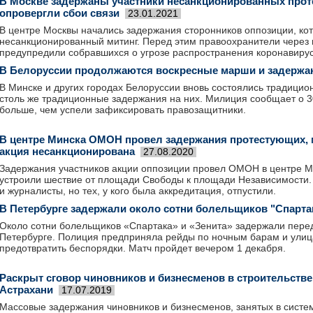
В Москве задержаны участники несанкционированных проте
опровергли сбои связи
23.01.2021
В центре Москвы начались задержания сторонников оппозиции, ко
несанкционированный митинг. Перед этим правоохранители через 
предупредили собравшихся о угрозе распространения коронавирус
В Белоруссии продолжаются воскресные марши и задержан
В Минске и других городах Белоруссии вновь состоялись традици
столь же традиционные задержания на них. Милиция сообщает о 3
больше, чем успели зафиксировать правозащитники.
В центре Минска ОМОН провел задержания протестующих, м
акция несанкционирована
27.08.2020
Задержания участников акции оппозиции провел ОМОН в центре 
устроили шествие от площади Свободы к площади Независимости
и журналисты, но тех, у кого была аккредитация, отпустили.
В Петербурге задержали около сотни болельщиков "Спарта
Около сотни болельщиков «Спартака» и «Зенита» задержали перед
Петербурге. Полиция предприняла рейды по ночным барам и улиц
предотвратить беспорядки. Матч пройдет вечером 1 декабря.
Раскрыт сговор чиновников и бизнесменов в строительств
Астрахани
17.07.2019
Массовые задержания чиновников и бизнесменов, занятых в систе