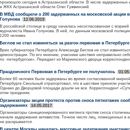
произошло сегодня в Астраханской области. В числе задержанных 
и ЖКХ Астраханской области Олег Гужвинский.
В МВД сообщили о 200 задержанных на московской акции 
Голунова
12.06.2019
В российской столице в среду началась несогласованная с мэрией
журналиста Ивана Голунова. В ней, по данным московской полиции
1200 человек.
Беглов не стал извиняться за разгон первомая в Петербурге
Врио губернатора Петербурга Александр Беглов не стал извинятьс
демонстрации. По его мнению, учасники шествия неправильно себя
по -петербургски». Передает из Мариинского дворца корреспонден
Праздничного Первомая в Петербурге не получилось
01.05
Более 60 человек были задержаны во время согласованной мирно
Петербурге.Смольный отрапортовал, что в шествии приняли участи
Однако до Дворцовой площади дошли не все. Корреспондент «Сут
этом празднике.
Организаторы акции протеста против сноса пятиэтажек соо
задержаниях
14.05.2017
Организаторы санкционированного митинга против сноса столичны
начале задержания активистов. Точное число лиц, помещенных в а
не раскрывается.
В центре Москвы начались массовые задержания участнико