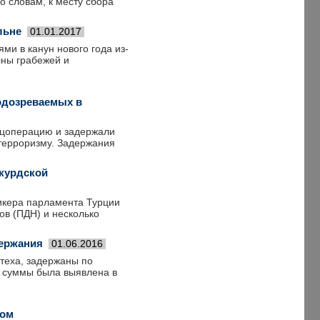
о словам, к месту сбора
льне
01.01.2017
ми в канун нового года из-
лны грабежей и
одозреваемых в
ецоперацию и задержали
 терроризму. Задержания
окурдской
пикера парламента Турции
в (ПДН) и несколько
держания
01.06.2016
теха, задержаны по
 суммы была выявлена в
ком