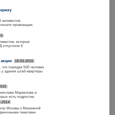
держку
 активистов
льтате провокации,
15
тивистов, которые
Д отпустили 6
 акции
18.03.2015
что порядка 500 человек
 у здания штаб-квартиры
2015
анислава Маркелова и
рых есть подростки.
9.2014
ентр Москвы к Манежной
одиночными пикетами