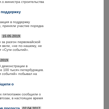
и.о.министра строительства
в поддержку
 акция в поддержку
, приняли участие порядка
15.05.2019
я за разгон первомайской
 вели, «не по-нашему, не
т «Сути событий».
.2019
й демонстрации в
е 100 тысяч петербуржцев.
и событий» побывал на
бщили о
х пятиэтажек сообщили о
втозак, в настоящее время
в протеста
02.04.2017