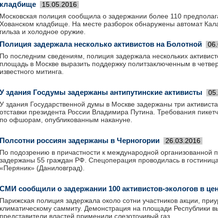
кладбище
15.05.2016
Московская полиция сообщила о задержании более 110 предполаг
Хованском кладбище. На месте разборок обнаружены автомат Кал
гильза и холодное оружие.
Полиция задержала несколько активистов на Болотной
06
По последним сведениям, полиция задержала нескольких активис
площадь в Москве выразить поддержку политзаключенным в четве
известного митинга.
У здания Госдумы задержаны антипутинские активисты
05
У здания Государственной думы в Москве задержаны три активист
отставки президента России Владимира Путина. Требования пикет
по офшорам, опубликованным накануне.
Полсотни россиян задержаны в Черногории
26.03.2016
По подозрению в причастности к международной организованной п
задержаны 55 граждан РФ. Спецоперация проводилась в гостиниц
«Перяник» (Даниловград).
СМИ сообщили о задержании 100 активистов-экологов в це
Парижская полиция задержала около сотни участников акции, приу
климатическому саммиту. Демонстрация на площади Республики вы
представители властей применили слезоточивый газ.