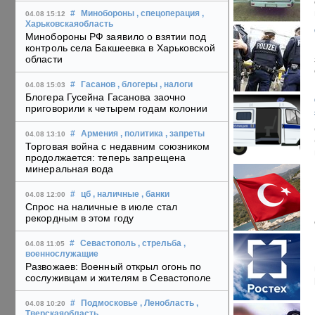
#
Минобороны
, спецоперация
,
04.08 15:12
Харьковскаяобласть
Минобороны РФ заявило о взятии под
контроль села Бакшеевка в Харьковской
области
#
Гасанов
, блогеры
, налоги
04.08 15:03
Блогера Гусейна Гасанова заочно
приговорили к четырем годам колонии
#
Армения
, политика
, запреты
04.08 13:10
Торговая война с недавним союзником
продолжается: теперь запрещена
минеральная вода
#
цб
, наличные
, банки
04.08 12:00
Спрос на наличные в июле стал
рекордным в этом году
#
Севастополь
, стрельба
,
04.08 11:05
военнослужащие
Развожаев: Военный открыл огонь по
сослуживцам и жителям в Севастополе
#
Подмосковье
, Ленобласть
,
04.08 10:20
Тверскаяобласть