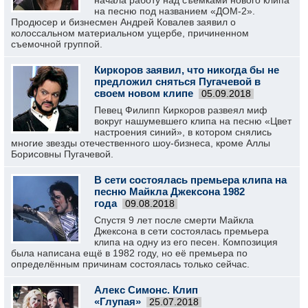
начала работу над съемками нового клипа
на песню под названием «ДОМ-2».
Продюсер и бизнесмен Андрей Ковалев заявил о
колоссальном материальном ущербе, причиненном
съемочной группой.
Киркоров заявил, что никогда бы не
предложил сняться Пугачевой в
своем новом клипе
05.09.2018
Певец Филипп Киркоров развеял миф
вокруг нашумевшего клипа на песню «Цвет
настроения синий», в котором снялись
многие звезды отечественного шоу-бизнеса, кроме Аллы
Борисовны Пугачевой.
В сети состоялась премьера клипа на
песню Майкла Джексона 1982
года
09.08.2018
Спустя 9 лет после смерти Майкла
Джексона в сети состоялась премьера
клипа на одну из его песен. Композиция
была написана ещё в 1982 году, но её премьера по
определённым причинам состоялась только сейчас.
Алекс Симонс. Клип
«Глупая»
25.07.2018