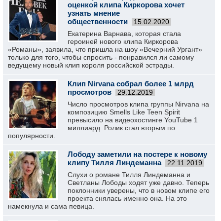
оценкой клипа Киркорова хочет
узнать мнение
общественности
15.02.2020
Екатерина Варнава, которая стала
героиней нового клипа Киркорова
«Романы», заявила, что пришла на шоу «Вечерний Ургант»
только для того, чтобы спросить - понравился ли самому
ведущему новый клип короля российской эстрады.
Клип Nirvana собрал более 1 млрд
просмотров
29.12.2019
Число просмотров клипа группы Nirvana на
композицию Smells Like Teen Spirit
превысило на видеохостинге YouTube 1
миллиард. Ролик стал вторым по
популярности.
Лободу заметили на постере к новому
клипу Тилля Линдеманна
22.11.2019
Слухи о романе Тилля Линдеманна и
Светланы Лободы ходят уже давно. Теперь
поклонники уверены, что в новом клипе его
проекта снялась именно она. На это
намекнула и сама певица.