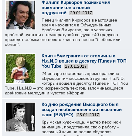
Филипп Киркоров познакомил
поклонников с новой
подружкой
29.01.2017
Певец Филипп Киркоров в настоящее
время находится в Объединённых
Арабских Эмиратах, где в условиях
арабской пустыни с температурой воздуха +40 градусов
проходят съёмки его нового клипа на песню "Любовь или
обман".
Клип «Бумеранги» от столичных
H.a.N.D вошел в десятку ITunes и ТОП
You Tube
27.01.2017
24 января состоялась премьера клипа
«Бумеранги» московской группы H.a.N.D,
который вошел в десятку ITunes и ТОП You
Tube. Н.a.N.D – это искренность текстов, запоминающиеся
драйвовые мелодии и чувство эйфории.
Ко дню рождения Высоцкого был
создан необыкновенный песочный
клип (ВИДЕО)
25.01.2017
Крымская художница, мастер песочной
анимации, представила свою работу –
песочный клип на песню «Купола»