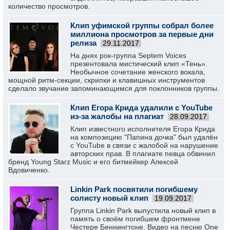
количество просмотров.
Клип уфимской группы собрал более
миллиона просмотров за первые дни
релиза
29.11.2017
На днях рок-группа Septem Voices
презентовала мистический клип «Тень».
Необычное сочетание женского вокала,
мощной ритм-секции, скрипки и клавишных инструментов
сделало звучание запоминающимся для поклонников группы.
Клип Егора Крида удалили с YouTube
из-за жалобы на плагиат
28.09.2017
Клип известного исполнителя Егора Крида
на композицию "Папина дочка" был удалён
с YouTube в связи с жалобой на нарушение
авторских прав. В плагиате певца обвинил
бренд Young Starz Music и его битмейкер Алексей
Вдовиченко.
Linkin Park посвятили погибшему
солисту новый клип
19.09.2017
Группа Linkin Park выпустила новый клип в
память о своём погибшем фронтмене
Честере Беннингтоне. Видео на песню One