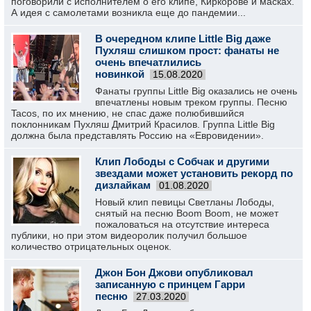
поговорили с исполнителем о его клипе, Киркорове и масках.
А идея с самолетами возникла еще до пандемии...
В очередном клипе Little Big даже
Пухляш слишком прост: фанаты не
очень впечатлились
новинкой
15.08.2020
Фанаты группы Little Big оказались не очень
впечатлены новым треком группы. Песню
Tacos, по их мнению, не спас даже полюбившийся
поклонникам Пухляш Дмитрий Красилов. Группа Little Big
должна была представлять Россию на «Евровидении».
Клип Лободы с Собчак и другими
звездами может установить рекорд по
дизлайкам
01.08.2020
Новый клип певицы Светланы Лободы,
снятый на песню Boom Boom, не может
пожаловаться на отсутствие интереса
публики, но при этом видеоролик получил большое
количество отрицательных оценок.
Джон Бон Джови опубликовал
записанную с принцем Гарри
песню
27.03.2020