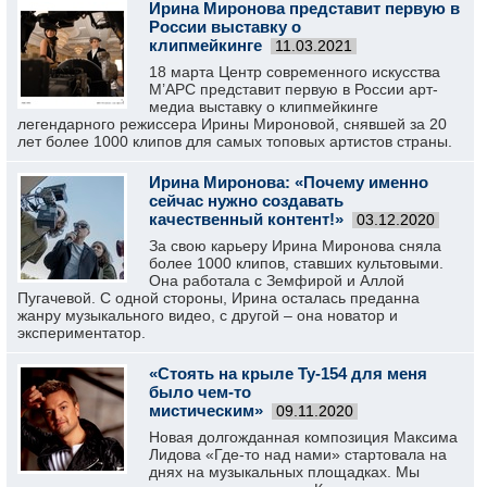
Ирина Миронова представит первую в
России выставку о
клипмейкинге
11.03.2021
18 марта Центр современного искусства
М’АРС представит первую в России арт-
медиа выставку о клипмейкинге
легендарного режиссера Ирины Мироновой, снявшей за 20
лет более 1000 клипов для самых топовых артистов страны.
Ирина Миронова: «Почему именно
сейчас нужно создавать
качественный контент!»
03.12.2020
За свою карьеру Ирина Миронова сняла
более 1000 клипов, ставших культовыми.
Она работала с Земфирой и Аллой
Пугачевой. С одной стороны, Ирина осталась преданна
жанру музыкального видео, с другой – она новатор и
экспериментатор.
«Стоять на крыле Ту-154 для меня
было чем-то
мистическим»
09.11.2020
Новая долгожданная композиция Максима
Лидова «Где-то над нами» стартовала на
днях на музыкальных площадках. Мы