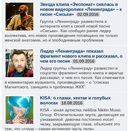
Звезда клипа «Экспонат» снялась в
новом видеоролике «Ленинграда» – к
песне «Сиськи»
02.09.2016
Группа «Ленинград» разместила в
интернете клип к своей новой песне
«Сиськи». Как сообщил ранее лидер
коллектива, его новое произведение посвящено не только
женской анатомии, но и злободневным проблемам.
Лидер «Ленинграда» показал
фрагмент нового клипа и рассказал, о
чем его песня
01.09.2016
Лидер группы «Ленинград» разместил в
соцсетях фрагмент нового клипа и вкратце
рассказал, о чем его песня. Как отмечается
в комментарии музыканта, произведение – о "списках
Магнитского, санкциях и проблемах ЖКХ".
KISA: о глазах, хентае и голубых
волосах
18.08.2016
KISA – юная артистка лейбла Nikitin Music
Group. Отличительная черта, делающая ее
узнаваемой: девочка постоянно носит
челку, закрывающую глаза, объясняя это
тем, что «глаза – самая интимная часть тела».