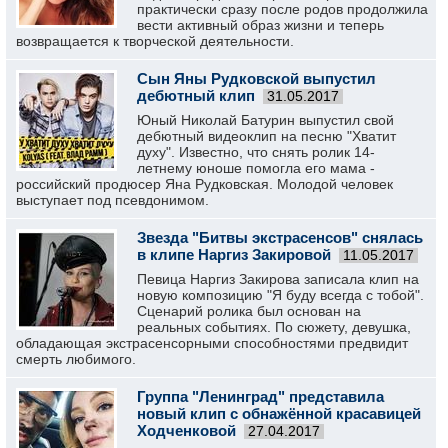
практически сразу после родов продолжила
вести активный образ жизни и теперь
возвращается к творческой деятельности.
Сын Яны Рудковской выпустил
дебютный клип
31.05.2017
Юный Николай Батурин выпустил свой
дебютный видеоклип на песню "Хватит
духу". Известно, что снять ролик 14-
летнему юноше помогла его мама -
российский продюсер Яна Рудковская. Молодой человек
выступает под псевдонимом.
Звезда "Битвы экстрасенсов" снялась
в клипе Наргиз Закировой
11.05.2017
Певица Наргиз Закирова записала клип на
новую композицию "Я буду всегда с тобой".
Сценарий ролика был основан на
реальных событиях. По сюжету, девушка,
обладающая экстрасенсорными способностями предвидит
смерть любимого.
Группа "Ленинград" представила
новый клип с обнажённой красавицей
Ходченковой
27.04.2017