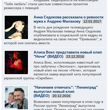
Юлдашев. Видеоработа на композицию
"Тебя любить" стала шестым совместным проектом
режиссера с певицей.
Анна Седокова рассказала о ревности
мужа к Андрею Малахову
12.01.2017
В честь дня рождения телеведущего
Андрея Малахова певица Анна Седокова
опубликовала в социальной сети кадры из
видеоклипа на свою песню "Привыкаю", в
которой они снялись вместе.
Алиса Вокс представила новый клип
"Ночи" (ВИДЕО)
23.12.2016
Алиса Вокс, исполнившая известный хит
про лабутены «Экспонат», презентовала
новый клип на песню «Ночи», которая
является кавер-версией хита популярной
украинской группы «Скрябин».
"Начинаем отмечать": "Ленинград"
выпустил новый клип
(ВИДЕО)
20.12.2016
Возможно самая популярная в этом году в
России группа "Ленинград" выпустила
новый клип. Правда, на этот раз это скорее