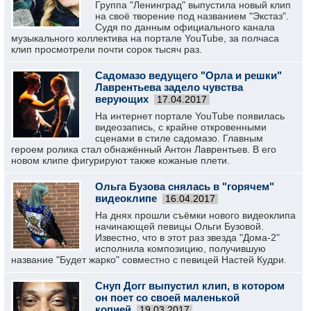
Группа "Ленинград" выпустила новый клип
на своё творение под названием "Экстаз".
Судя по данным официального канала
музыкального коллектива на портале YouTube, за полчаса
клип просмотрели почти сорок тысяч раз.
Садомазо ведущего "Орла и решки"
Лаврентьева задело чувства
верующих
17.04.2017
На интернет портале YouTube появилась
видеозапись, с крайне откровенными
сценами в стиле садомазо. Главным
героем ролика стал обнажённый Антон Лаврентьев. В его
новом клипе фигурируют также кожаные плети.
Ольга Бузова снялась в "горячем"
видеоклипе
16.04.2017
На днях прошли съёмки нового видеоклипа
начинающей певицы Ольги Бузовой.
Известно, что в этот раз звезда "Дома-2"
исполнила композицию, получившую
название "Будет жарко" совместно с певицей Настей Кудри.
Снуп Догг выпустил клип, в котором
он поет со своей маленькой
копией
19.03.2017