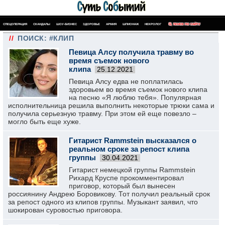
СПЕЦОПЕРАЦИЯ
СКАНДАЛЫ
ШОУ-БИЗНЕС
ЗДОРОВЬЕ
АРМИЯ
ШПИОНАЖ
НЕКРОЛОГ
ПОИСК ПО САЙТУ
//
ПОИСК: #КЛИП
Певица Алсу получила травму во
время съемок нового
клипа
25.12.2021
Певица Алсу едва не поплатилась
здоровьем во время съемок нового клипа
на песню «Я люблю тебя». Популярная
исполнительница решила выполнить некоторые трюки сама и
получила серьезную травму. При этом ей еще повезло –
могло быть еще хуже.
Гитарист Rammstein высказался о
реальном сроке за репост клипа
группы
30.04.2021
Гитарист немецкой группы Rammstein
Рихард Круспе прокомментировал
приговор, который был вынесен
россиянину Андрею Боровикову. Тот получил реальный срок
за репост одного из клипов группы. Музыкант заявил, что
шокирован суровостью приговора.