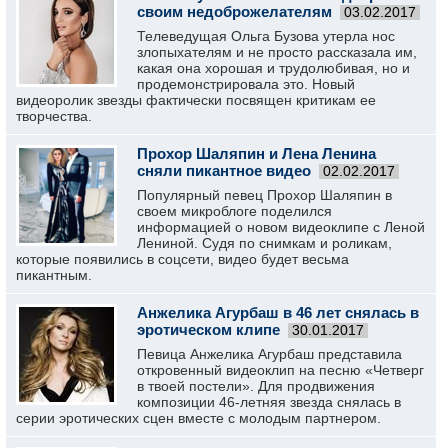
своим недоброжелателям
03.02.2017
Телеведущая Ольга Бузова утерла нос
злопыхателям и не просто рассказала им,
какая она хорошая и трудолюбивая, но и
продемонстрировала это. Новый
видеоролик звезды фактически посвящен критикам ее
творчества.
Прохор Шаляпин и Лена Ленина
сняли пикантное видео
02.02.2017
Популярный певец Прохор Шаляпин в
своем микроблоге поделился
информацией о новом видеоклипе c Леной
Лениной. Судя по снимкам и роликам,
которые появились в соцсети, видео будет весьма
пикантным.
Анжелика Агурбаш в 46 лет снялась в
эротическом клипе
30.01.2017
Певица Анжелика Агурбаш представила
откровенный видеоклип на песню «Четверг
в твоей постели». Для продвижения
композиции 46-летняя звезда снялась в
серии эротических сцен вместе с молодым партнером.