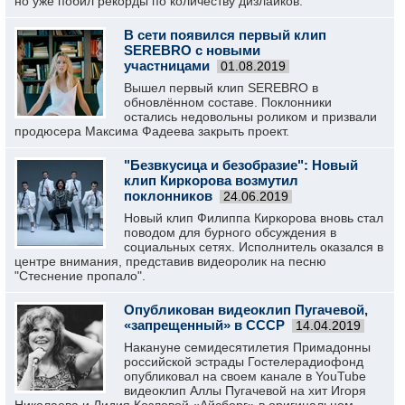
но уже побил рекорды по количеству дизлайков.
В сети появился первый клип
SEREBRO с новыми
участницами
01.08.2019
Вышел первый клип SEREBRO в
обновлённом составе. Поклонники
остались недовольны роликом и призвали
продюсера Максима Фадеева закрыть проект.
"Безвкусица и безобразие": Новый
клип Киркорова возмутил
поклонников
24.06.2019
Новый клип Филиппа Киркорова вновь стал
поводом для бурного обсуждения в
социальных сетях. Исполнитель оказался в
центре внимания, представив видеоролик на песню
"Стеснение пропало".
Опубликован видеоклип Пугачевой,
«запрещенный» в СССР
14.04.2019
Накануне семидесятилетия Примадонны
российской эстрады Гостелерадиофонд
опубликовал на своем канале в YouTube
видеоклип Аллы Пугачевой на хит Игоря