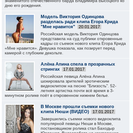
знаменитого отечественного барда Владимира Высоцкого ко
дню его рождения.
Модель Виктория Одинцова
разделась ради клипа Егора Крида
"Мне нравится"
20.01.2017
Российская модель Виктория Одинцова
представила на суд публики откровенные
кадры со съемок нового клипа Егора Крида
«Мне нравится». Девушка показала, как позирует перед
камерой с глубоким декольте.
Алёна Апина спела в прозрачных
стрингах
17.01.2017
Российская певица Алёна Апина
шокировала зрителей эротическим
видеоклипом на песню "Близость". 52-
летняя артистка почти всё время в 3-
минутном ролике поёт в откровенном нижнем белье.
В Москве прошли съемки нового
клипа Нюши (ВИДЕО)
17.01.2017
Завершились съемки нового видеоклипа
популярной певицы Нюши в Москве,
постановщиком ролика стал Баходыр