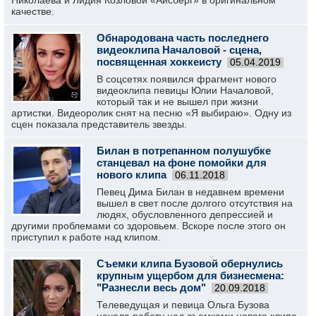
Николаева и Лидия Козловой «Айсберг» в оригинальном
качестве.
Обнародована часть последнего
видеоклипа Началовой - сцена,
посвященная хоккеисту
05.04.2019
В соцсетях появился фрагмент нового
видеоклипа певицы Юлии Началовой,
который так и не вышел при жизни
артистки. Видеоролик снят на песню «Я выбираю». Одну из
сцен показала представитель звезды.
Билан в потрепанном полушубке
станцевал на фоне помойки для
нового клипа
06.11.2018
Певец Дима Билан в недавнем времени
вышел в свет после долгого отсутствия на
людях, обусловленного депрессией и
другими проблемами со здоровьем. Вскоре после этого он
приступил к работе над клипом.
Съемки клипа Бузовой обернулись
крупным ущербом для бизнесмена:
"Разнесли весь дом"
20.09.2018
Телеведущая и певица Ольга Бузова