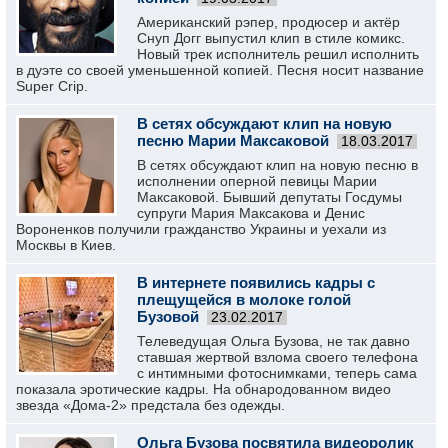
Американский рэпер, продюсер и актёр
Снуп Догг выпустил клип в стиле комикс.
Новый трек исполнитель решил исполнить
в дуэте со своей уменьшенной копией. Песня носит название
Super Crip.
В сетях обсуждают клип на новую
песню Марии Максаковой
18.03.2017
В сетях обсуждают клип на новую песню в
исполнении оперной певицы Марии
Максаковой. Бывший депутаты Госдумы
супруги Мария Максакова и Денис
Вороненков получили гражданство Украины и уехали из
Москвы в Киев.
В интернете появились кадры с
плещущейся в молоке голой
Бузовой
23.02.2017
Телеведущая Ольга Бузова, не так давно
ставшая жертвой взлома своего телефона
с интимными фотоснимками, теперь сама
показала эротические кадры. На обнародованном видео
звезда «Дома-2» предстала без одежды.
Ольга Бузова посвятила видеоролик