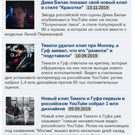
Дима Билан показал свой новый клип
в стиле "Красотки"
13.11.2019
Звезда российской поп-сцены Дима Билан
опубликовал в YouTube клип на песню
"Полуночное такси", в стиле популярной в
90-х музыки, в котором он снялся вместе с
моделью Леной Перминовой.
Тимати удалил клип про Москву, а
Гуф заявил, что его "развели" и
"подставили"
10.09.2019
Тимати и Гуф ответили на критику, которая
обрушилась на них после выхода нового
клипа исполнителей. Видео в считанные
дни установило антирекорд на российском YouTube: ролик
набрал 1,4 млн дизлайков против 85 тыс положительных
оценок.
Новый клип Тимати и Гуфа первым в
российском YouTube собрал 1 млн
дизлайков
09.09.2019
Новый клип рэперов Тимати и Гуфа уже
называют "самым ненавистным видео
российского YouTube. Ролик на композицию
под названием "Москва" вышел всего несколько дней назад,