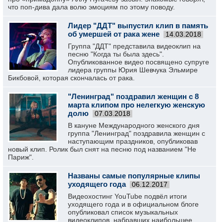
что поп-дива дала волю эмоциям по этому поводу.
Лидер "ДДТ" выпустил клип в память
об умершей от рака жене
14.03.2018
Группа "ДДТ" представила видеоклип на
песню "Когда ты была здесь".
Опубликованное видео посвящено супруге
лидера группы Юрия Шевчука Эльмире
Бикбовой, которая скончалась от рака.
"Ленинград" поздравил женщин с 8
марта клипом про нелегкую женскую
долю
07.03.2018
В кануне Международного женского дня
группа "Ленинград" поздравила женщин с
наступающим праздников, опубликовав
новый клип. Ролик был снят на песню под названием "Не
Париж".
Названы самые популярные клипы
уходящего года
06.12.2017
Видеохостинг YouTube подвёл итоги
уходящего года и в официальном блоге
опубликовал список музыкальных
видеоклипов, набравших наибольшее