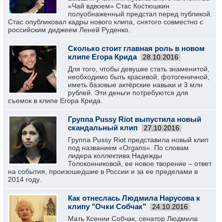
«Чай вдвоем» Стас Костюшкин
полуобнаженный предстал перед публикой.
Стас опубликовал кадры нового клипа, снятого совместно с
российским диджеем Леней Руденко.
Сколько стоит главная роль в новом
клипе Егора Крида
28.10.2016
Для того, чтобы девушке стать знаменитой,
необходимо быть красивой, фотогеничной,
иметь базовые актёрские навыки и 3 млн
рублей. Эти деньги потребуются для
съемок в клипе Егора Крида.
Группа Pussy Riot выпустила новый
скандальный клип
27.10.2016
Группа Pussy Riot представила новый клип
под названием «Organs». По словам
лидера коллектива Надежды
Толоконниковой, ее новое творение – ответ
на события, произошедшие в России и за ее пределами в
2014 году.
Как отнеслась Людмила Нарусова к
клипу "Очки Собчак"
24.10.2016
Мать Ксении Собчак, сенатор Людмила