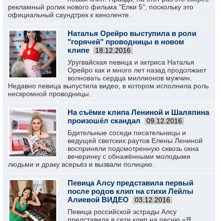
рекламный ролик нового фильма "Елки 5", поскольку это
официальный саундтрек к киноленте.
Наталья Орейро выступила в роли
"горячей" проводницы в новом
клипе
18.12.2016
Уругвайская певица и актриса Наталья
Орейро как и много лет назад продолжает
волновать сердца миллионов мужчин.
Недавно певица выпустила видео, в котором исполнила роль
нескромной проводницы.
На съёмке клипа Лениной и Шаляпина
произошёл скандал
09.12.2016
Бдительные соседи писательницы и
ведущей светских раутов Елены Лениной
восприняли подсмотренную сквозь окна
вечеринку с обнажёнными молодыми
людьми и драку всерьёз и вызвали полицию.
Певица Алсу представила первый
после родов клип на стихи Лейлы
Алиевой ВИДЕО
03.12.2016
Певица российской эстрады Алсу
представила в сети клип на песню «Я