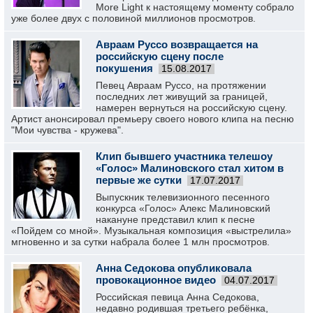
More Light к настоящему моменту собрало
уже более двух с половиной миллионов просмотров.
Авраам Руссо возвращается на
российскую сцену после
покушения
15.08.2017
Певец Авраам Руссо, на протяжении
последних лет живущий за границей,
намерен вернуться на российскую сцену.
Артист анонсировал премьеру своего нового клипа на песню
"Мои чувства - кружева".
Клип бывшего участника телешоу
«Голос» Малиновского стал хитом в
первые же сутки
17.07.2017
Выпускник телевизионного песенного
конкурса «Голос» Алекс Малиновский
накануне представил клип к песне
«Пойдем со мной». Музыкальная композиция «выстрелила»
мгновенно и за сутки набрала более 1 млн просмотров.
Анна Седокова опубликовала
провокационное видео
04.07.2017
Российская певица Анна Седокова,
недавно родившая третьего ребёнка,