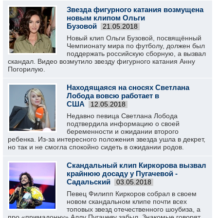
Звезда фигурного катания возмущена
новым клипом Ольги
Бузовой
21.05.2018
Новый клип Ольги Бузовой, посвящённый
Чемпионату мира по футболу, должен был
поддержать российскую сборную, а вызвал
скандал. Видео возмутило звезду фигурного катания Анну
Погорилую.
Находящаяся на сносях Светлана
Лобода вовсю работает в
США
12.05.2018
Недавно певица Светлана Лобода
подтвердила информацию о своей
беременности и ожидании второго
ребенка. Из-за интересного положения звезда ушла в декрет,
но так и не смогла спокойно сидеть в ожидании родов.
Скандальный клип Киркорова вызвал
крайнюю досаду у Пугачевой -
Садальский
03.05.2018
Певец Филипп Киркоров собрал в своем
новом скандальном клипе почти всех
топовых звезд отечественного шоубиза, а
про «примадонну» Аллу Пугачеву забыл. Знакомые говорят,