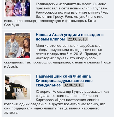
Голландский исполнитель Алекс Симонс
презентовал в сети новый клип «Глупая».
Режиссером ролика выступил клипмейкер
Валентин Гросу. Роль «глупой» в клипе
исполнила певица, телеведущая и фотомодель Катя
Самбука.
Нюша и Arash угодили в скандал с
новым клипом
22.06.2018
Многие отечественные и зарубежные
звёзды приурочили выход своих новых
песен к открытию ЧМ-2018. Правда, в
некоторых случаях это обернулось
скандалом. Так произошло, например, с новым клипом Нюши
и Arash.
Нашумевший клип Филиппа
Киркорова задумывался еще
скандальнее
02.06.2018
Юморист Александр Гудков рассказал, как
создавался клип на песню Филиппа
Киркорова «Цвет настроения синий»,
который одних озадачил, а других возмутил настолько, что
они поддержали идею лишить певца звания народного
артиста.