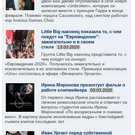
Джон Бон Джови опубликовал в сети новую
композицию «Unbroken», которую он
записал вместе с принцем Гарри в конце
февраля. Помимо герцога Сассекского, над синглом работал
хор Invictus Games Choir.
Little Big наконец показала то, с чем
поедет на "Евровидение":
зажигательно и в своем
стиле
13.03.2020
Группа Little Big наконец представила то, с
чем поедет на конкурс
«Евровидение-2020». Получилось зажигательно и
исключительно в их эпатажном стиле. Премьера композиции
«Uno» состоялась в эфире «Вечернего Урганта».
Ирина Миронова презентует фильм о
работе клипмейкера
03.03.2020
От первого лица Ирина рассказывает о
личном режиссерском опыте и отвечает на
вопросы студентов школы Ирины
Мироновой «По воскресеньям я снимаю
кино». В картину вошли эксклюзивные кадры с бэкстейджей
съемок клипов последних лет.
Иван Ургант перед собственной