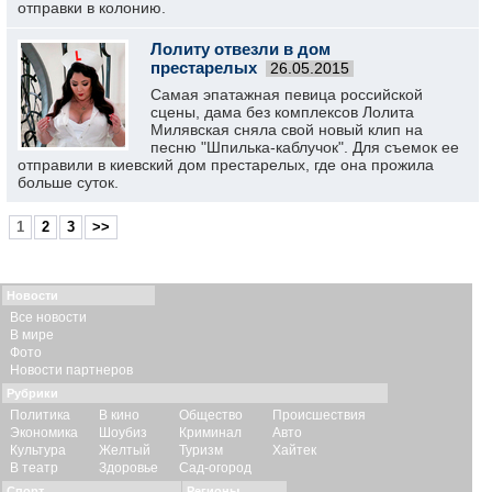
отправки в колонию.
Лолиту отвезли в дом
престарелых
26.05.2015
Самая эпатажная певица российской
сцены, дама без комплексов Лолита
Милявская сняла свой новый клип на
песню "Шпилька-каблучок". Для съемок ее
отправили в киевский дом престарелых, где она прожила
больше суток.
1
2
3
>>
Новости
Все новости
В мире
Фото
Новости партнеров
Рубрики
Политика
В кино
Общество
Происшествия
Экономика
Шоубиз
Криминал
Авто
Культура
Желтый
Туризм
Хайтек
В театр
Здоровье
Сад-огород
Спорт
Регионы