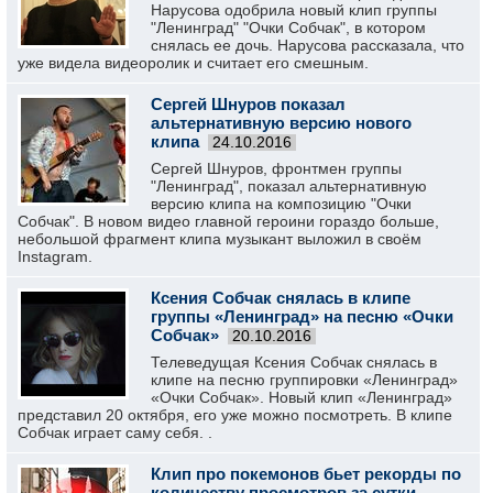
Нарусова одобрила новый клип группы
"Ленинград" "Очки Собчак", в котором
снялась ее дочь. Нарусова рассказала, что
уже видела видеоролик и считает его смешным.
Сергей Шнуров показал
альтернативную версию нового
клипа
24.10.2016
Сергей Шнуров, фронтмен группы
"Ленинград", показал альтернативную
версию клипа на композицию "Очки
Собчак". В новом видео главной героини гораздо больше,
небольшой фрагмент клипа музыкант выложил в своём
Instagram.
Ксения Собчак снялась в клипе
группы «Ленинград» на песню «Очки
Собчак»
20.10.2016
Телеведущая Ксения Собчак снялась в
клипе на песню группировки «Ленинград»
«Очки Собчак». Новый клип «Ленинград»
представил 20 октября, его уже можно посмотреть. В клипе
Собчак играет саму себя. .
Клип про покемонов бьет рекорды по
количеству просмотров за сутки