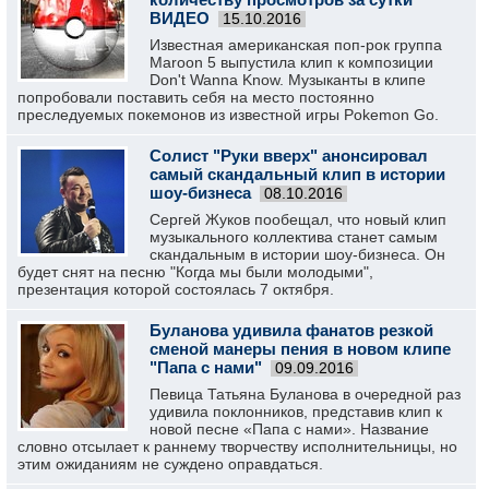
ВИДЕО
15.10.2016
Известная американская поп-рок группа
Maroon 5 выпустила клип к композиции
Don't Wanna Know. Музыканты в клипе
попробовали поставить себя на место постоянно
преследуемых покемонов из известной игры Pokemon Go.
Солист "Руки вверх" анонсировал
самый скандальный клип в истории
шоу-бизнеса
08.10.2016
Сергей Жуков пообещал, что новый клип
музыкального коллектива станет самым
скандальным в истории шоу-бизнеса. Он
будет снят на песню "Когда мы были молодыми",
презентация которой состоялась 7 октября.
Буланова удивила фанатов резкой
сменой манеры пения в новом клипе
"Папа с нами"
09.09.2016
Певица Татьяна Буланова в очередной раз
удивила поклонников, представив клип к
новой песне «Папа с нами». Название
словно отсылает к раннему творчеству исполнительницы, но
этим ожиданиям не суждено оправдаться.