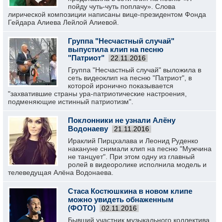
пойду чуть-чуть поплачу». Слова
лирической композиции написаны вице-президентом Фонда
Гейдара Алиева Лейлой Алиевой.
Группа "Несчастный случай"
выпустила клип на песню
"Патриот"
22.11.2016
Группа "Несчастный случай" выложила в
сеть видеоклип на песню "Патриот", в
которой иронично показывается
"захватившие страны ура-патриотические настроения,
подменяющие истинный патриотизм".
Поклонники не узнали Алёну
Водонаеву
21.11.2016
Ираклий Пирцхалава и Леонид Руденко
накануне снимали клип на песню "Мужчина
не танцует". При этом одну из главный
ролей в видеоролике исполнила модель и
телеведущая Алёна Водонаева.
Стаса Костюшкина в новом клипе
можно увидеть обнаженным
(ФОТО)
02.11.2016
Бывший участник музыкального коллектива