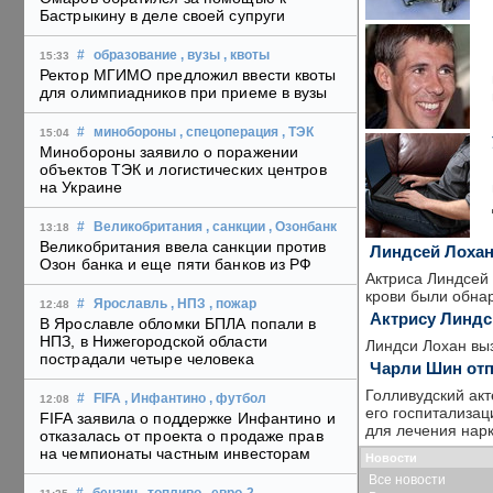
Бастрыкину в деле своей супруги
#
образование
, вузы
, квоты
15:33
Ректор МГИМО предложил ввести квоты
для олимпиадников при приеме в вузы
#
минобороны
, спецоперация
, ТЭК
15:04
Минобороны заявило о поражении
объектов ТЭК и логистических центров
на Украине
#
Великобритания
, санкции
, Озонбанк
13:18
Великобритания ввела санкции против
Линдсей Лохан:
Озон банка и еще пяти банков из РФ
Актриса Линдсей 
крови были обнар
#
Ярославль
, НПЗ
, пожар
12:48
Актрису Линдс
В Ярославле обломки БПЛА попали в
НПЗ, в Нижегородской области
Линдси Лохан выз
пострадали четыре человека
Чарли Шин отп
Голливудский акт
#
FIFA
, Инфантино
, футбол
12:08
его госпитализац
FIFA заявила о поддержке Инфантино и
для лечения нарк
отказалась от проекта о продаже прав
на чемпионаты частным инвесторам
Новости
Все новости