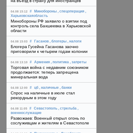
на въезд в страну для иностранцев
#
Минобороны
, спецоперация
,
04.08 15:12
Харьковскаяобласть
Минобороны РФ заявило о взятии под
контроль села Бакшеевка в Харьковской
области
#
Гасанов
, блогеры
, налоги
04.08 15:03
Блогера Гусейна Гасанова заочно
приговорили к четырем годам колонии
#
Армения
, политика
, запреты
04.08 13:10
Торговая война с недавним союзником
продолжается: теперь запрещена
минеральная вода
#
цб
, наличные
, банки
04.08 12:00
Спрос на наличные в июле стал
рекордным в этом году
#
Севастополь
, стрельба
,
04.08 11:05
военнослужащие
Развожаев: Военный открыл огонь по
сослуживцам и жителям в Севастополе