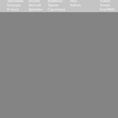
Экономика
Шоубиз
Криминал
Авто
Хоккей
Культура
Желтый
Туризм
Хайтек
Теннис
В театр
Здоровье
Сад-огород
Бокс/ММА