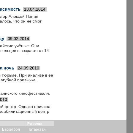
висимость
18.04.2014
ктер Алексей Панин
лось, что он не смог
ду
09.02.2014
тайские учёные. Они
вольцев в возрасте от 14
за ночь
24.09.2010
 тюрьме. При анализе в ее
пагубной привычке.
Каннского кинофестиваля.
2010
ый центр. Однако причина
в реабилитационный центр
Регионы
Баскетбол
Татарстан