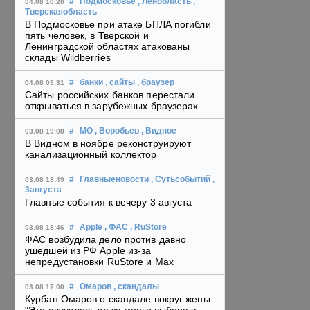
#
Подмосковье
, Ленобласть
,
04.08 10:20
Тверскаяобласть
В Подмосковье при атаке БПЛА погибли
пять человек, в Тверской и
Ленинградской областях атакованы
склады Wildberries
#
банки
, сайты
, браузер
04.08 09:31
Сайты российских банков перестали
открываться в зарубежных браузерах
#
МО
, Воробьев
, Видное
03.08 19:08
В Видном в ноябре реконструируют
канализационный коллектор
#
Главныеновости
, Сутьсобытий
,
03.08 18:49
3августа
Главные события к вечеру 3 августа
#
Apple
, ФАС
, RuStore
03.08 18:46
ФАС возбудила дело против давно
ушедшей из РФ Apple из-за
непредустановки RuStore и Max
#
Омаров
, скандалы
03.08 17:00
Курбан Омаров о скандале вокруг жены: