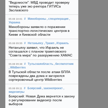
"Ведомости": МВД проводит проверку
теперь уже экс-ректора ГИТИСа
Заславского
#
Минобороны
, спецоперация
,
05.08 10:01
Украина
Минобороны заявило о поражении
транспортно-логистических центров в
Киеве и Киевской области
#
Нетаньяху
, Трамп
, Израиль
05.08 09:55
Нетаньяху заявил, что Израиль не
соглашался с планом трамповского
"Совета мира" по разоружению ХАМАС
#
Тульскаяобласть
, беспилотник
05.08 09:38
, Wildberries
В Тульской области после атаки БПЛА
повреждены два дома и загорелся
сортировочный центр Wildberries
#
Боярский
, законопроект
,
05.08 09:11
видеоигры
Боярский: Новая Дума вернется к закону
о регулировании видеоигр после
выборов