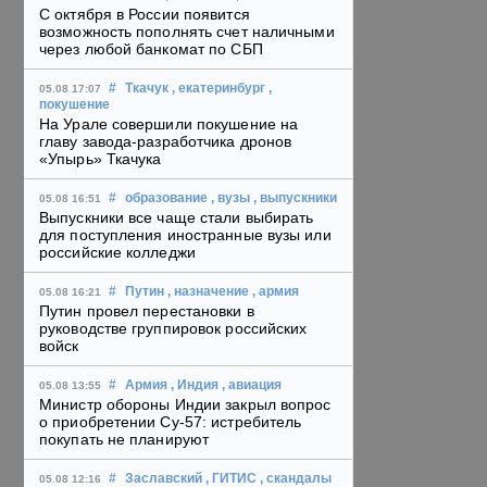
С октября в России появится
возможность пополнять счет наличными
через любой банкомат по СБП
#
Ткачук
, екатеринбург
,
05.08 17:07
покушение
На Урале совершили покушение на
главу завода-разработчика дронов
«Упырь» Ткачука
#
образование
, вузы
, выпускники
05.08 16:51
Выпускники все чаще стали выбирать
для поступления иностранные вузы или
российские колледжи
#
Путин
, назначение
, армия
05.08 16:21
Путин провел перестановки в
руководстве группировок российских
войск
#
Армия
, Индия
, авиация
05.08 13:55
Министр обороны Индии закрыл вопрос
о приобретении Су-57: истребитель
покупать не планируют
#
Заславский
, ГИТИС
, скандалы
05.08 12:16