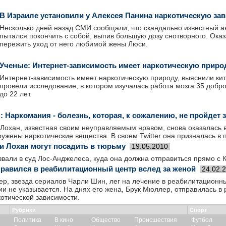
В Израиле установили у Алексея Панина наркотическую за
Несколько дней назад СМИ сообщали, что скандально известный а
пытался покончить с собой, выпив большую дозу снотворного. Оказа
пережить уход от него любимой жены Люси.
Ученые: Интернет-зависимость имеет наркотическую приро
Интернет-зависимость имеет наркотическую природу, выяснили ки
провели исследование, в котором изучалась работа мозга 35 добро
до 22 лет.
 Наркомания - болезнь, которая, к сожалению, не пройдет 
Лохан, известная своим неуправляемым нравом, снова оказалась в
ужены наркотические вещества. В своем Twitter она призналась в 
и Лохан могут посадить в тюрьму
19.05.2010
вали в суд Лос-Анджелеса, куда она должна отправиться прямо с 
равился в реабилитационный центр вслед за женой
24.02.
ер, звезда сериалов Чарли Шин, лег на лечение в реабилитационн
ии не указывается. На днях его жена, Брук Мюллер, отправилась 
отической зависимости.
Рубрики
Спорт
Политика
В кино
Общество
Происшествия
Футбол