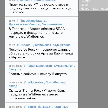
#
бензин
, топливо
, евро-2
11:25
В мире
Правительство РФ разрешило ввоз и
Фото
продажу бензина стандартов вплоть до
Новости партнеров
«Евро-2»
#
Тверскаяобласть
,
10:04
Ярославскаяобласть
, беспилотники
В Тверской области обломки БПЛА
повредили фасад логистического
комплекса Wildberries
#
израиль
, кирпиченок
, задержание
09:26
Посольство России проверяет данные
об аресте историка Артема Кирпиченка
в Израиле
#
Главныеновости
, Сутьсобытий
,
05.08 18:39
5августа
Главные события к вечеру 5 августа
#
Wildberries
, ПочтаРоссии
,
05.08 18:38
склад
Склады "Почты России" могут быть
переданы в Wildberries вместо
сгоревших хабов
#
банки
, банкомат
, наличные
05.08 18:03