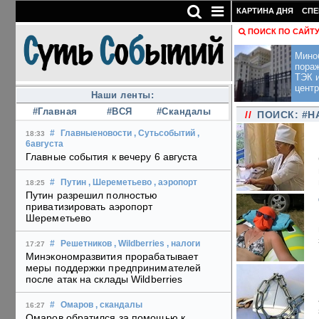
КАРТИНА ДНЯ
СПЕ
ПОИСК ПО САЙТ
Мино
пора
ТЭК и
центр
Наши ленты:
#Главная
#ВСЯ
#Скандалы
//
ПОИСК: #
#
Главныеновости
, Сутьсобытий
,
18:33
6августа
Главные события к вечеру 6 августа
#
Путин
, Шереметьево
, аэропорт
18:25
Путин разрешил полностью
приватизировать аэропорт
Шереметьево
#
Решетников
, Wildberries
, налоги
17:27
Минэкономразвития прорабатывает
меры поддержки предпринимателей
после атак на склады Wildberries
#
Омаров
, скандалы
16:27
Омаров обратился за помощью к