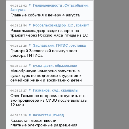
#
Главныеновости
, Сутьсобытий
,
04.08 19:02
4августа
Главные события к вечеру 4 августа
#
Россельхознадзор
, ЕС
, транзит
04.08 18:54
Россельхознадзор вводит запрет на
транзит через Россию мяса птицы из ЕС
#
Заславский
, ГИТИС
, отставка
04.08 18:28
Григорий Заславский покинул пост
ректора ГИТИСа
#
вузы
, дети
, образование
04.08 18:13
Минобрнауки намерено запустить в
вузах курс по подготовке студентов к
семейной жизни и воспитанию детей
#
Газманов
, суд
, скандалы
04.08 17:27
Олег Газманов попросил отпустить его
экс-продюсера из СИЗО после выплаты
12 млн
#
Казахстан
, въезд
04.08 16:10
Казахстан может ввести
платные электронные разрешения