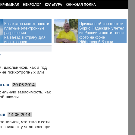
КРИМИНАЛ
НЕКРОЛОГ
КУЛЬТУРА
КНИЖНАЯ ПОЛКА
Казахстан может ввести
Признанный иноагентом
платные электронные
Борис Надеждин улетел
разрешения
из России и постит свои
на въезд в страну для
фото на фоне
иностранцев
Эйфелевой башни
к
 школьников, как и год
ение психотропных или
стью
20.06.2014
сильную зависимость, как
кой школы
ные
14.06.2014
новили, что тяга к сети
возникают у человека при