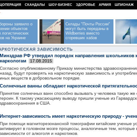
ЦОПЕРАЦИЯ
СКАНДАЛЫ
ШОУ-БИЗНЕС
ЗДОРОВЬЕ
АРМИЯ
ШПИОНАЖ
У
бороны заявило о
Склады "Почты России"
жении объектов
могут быть переданы в
 логистических
Wildberries вместо
ов на Украине
сгоревших хабов
НАРКОТИЧЕСКАЯ ЗАВИСИМОСТЬ
Минздрав РФ утвердил порядок направления школьников 
наркологам
17.08.2015
Согласно опубликованному Приказу министерства здравоохранения,
назад, будут проверять на наркотическую зависимость и употребл
иных веществ в добровольном порядке.
Солнечные ванны обладают наркотической притягательно
Принятие солнечных ванн способно вызывать у человека такую же 
героин. К такому ужасающему выводу пришли ученые из Гарвардс
здравоохранения в США.
Интернет-зависимость имеет наркотическую природу - уче
При помощи магниторезонансной томографии китайские ученые уста
активирует в головном мозге процессы, аналогичные тем, которые 
зависимости от алкоголя и наркотиков.