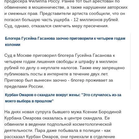
продюсера Филиппа Россу. Ранее тот был арестован по
обвинению в мошенничестве, а также нарушении авторских
и смежных прав. Представители артиста сообщили, что он
погасил большую часть ущерба - 12 миллионов рублей.
Суд, однако, отказался смягчить меру пресечения.
Блогера Гусейна Гасанова заочно приговорили к четырем годам
колонии
Суд в Москве приговорил блогера Гусейна Гасанова к
четырем годам лишения свободы и штрафу в миллион
рублей по делу о неуплате налогов. Также ему запрещено
публиковать посты в интернете в течение двух лет.
Приговор был вынесен заочно - блогер проживает за
пределами России.
Курбан Омаров о скандале вокруг жены: "Это случилось из-за
моего выбора в прошлом"
На днях новая супруга бывшего мужа Ксении Бородиной
Курбана Омарова оказалась в центре скандала. Ее
обвинили в ведении подпольной косметологической
деятельности. Пара даже побывала в полиции - как
рассказал Курбан Омаров, они приехали в отделение