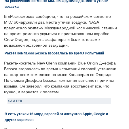
На российском сегменте МКС обнаружили два места утечки
воздуха
В «Роскосмосе» сообщили, что на российском сегменте
МКС обнаружили два места утечки воздуха. NASA
предписало экипажу Международной космической станции
на время ремонта укрыться в пристыкованном корабле
Crew Dragon, надеть скафандры и были готовым к
возможной экстренной эвакуации.
Ракета компании Безоса взорвалась во время испытаний
Ракета-носитель New Glenn компании Blue Origin Джеффа
Безоса взорвалась во время испытаний силовой установки
на стартовом комплексе на мысе Канаверал во Флориде.
По словам Джеффа Безоса, компания выясняет причины
взрыва. Он заверил, что компания восстановит все, что
нужно, и вернется к полетам.
ХАЙТЕК
В сеть утекли 16 млрд паролей от аккаунтов Apple, Google и
других сервисов