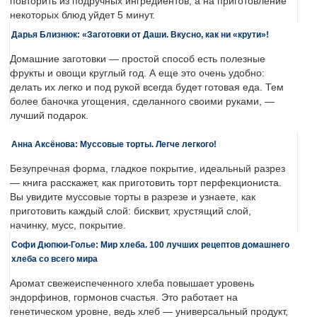
повторить из подручных ингредиентов, а на приготовление
некоторых блюд уйдет 5 минут.
Дарья Близнюк: «Заготовки от Даши. Вкусно, как ни «крути»!
Домашние заготовки — простой способ есть полезные
фрукты и овощи круглый год. А еще это очень удобно:
делать их легко и под рукой всегда будет готовая еда. Тем
более баночка угощения, сделанного своими руками, —
лучший подарок.
Анна Аксёнова: Муссовые торты. Легче легкого!
Безупречная форма, гладкое покрытие, идеальный разрез
— книга расскажет, как приготовить торт перфекциониста.
Вы увидите муссовые торты в разрезе и узнаете, как
приготовить каждый слой: бисквит, хрустящий слой,
начинку, мусс, покрытие.
Софи Дюпюи-Голье: Мир хлеба. 100 лучших рецептов домашнего
хлеба со всего мира
Аромат свежеиспеченного хлеба повышает уровень
эндорфинов, гормонов счастья. Это работает на
генетическом уровне, ведь хлеб — универсальный продукт,