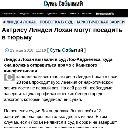
СПЕЦОПЕРАЦИЯ
СКАНДАЛЫ
ШОУ-БИЗНЕС
ЗДОРОВЬЕ
АРМИЯ
ШПИОНАЖ
НЕКРОЛОГ
ПОИСК ПО САЙТУ
#
ЛИНДСИ ЛОХАН
,
ПОВЕСТКА В СУД
,
НАРКОТИЧЕСКАЯ ЗАВИСИМ
Актрису Линдси Лохан могут посадить
в тюрьму
[
С
уть
С
о
б
ытий
]
19 мая 2010, 11:10
Линдси Лохан вызвали в суд Лос-Анджелеса, куда
она должна отправиться прямо с Каннского
кинофестиваля.
С
кандально известная актриса Линдси Лохан в свои
23 года проходит курс лечения от наркотической
зависимости не первый раз. На сей раз ей необходимо
завершить цикл профилактических бесед о вреде
алкоголя, который предписал ей судья.
По решения судьи Лохан должна была пройти 13
занятий, но она прошла только десять из них. В том
случае, если Лохан не явится в суд в срок и не завершит
программу до конца, судья вправе распорядиться