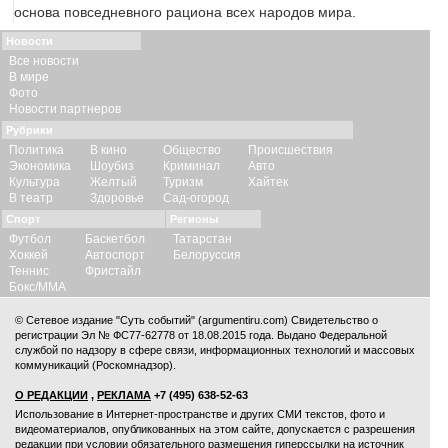
основа повседневного рациона всех народов мира.
Новости
Все новости
В мире
Фото
Новости партнеров
Рубрики
Политика
В кино
Общество
Происшествия
Экономика
Шоубиз
Криминал
Авто
Культура
Желтый
Туризм
Хайтек
В театр
Здоровье
Сад-огород
Спорт
Регионы
Футбол
Баскетбол
Татарстан
Хоккей
Автоспорт
Белоруссия
Теннис
Фристайл
Бокс/ММА
© Сетевое издание "Суть событий" (argumentiru.com) Свидетельство о
регистрации Эл № ФС77-62778 от 18.08.2015 года. Выдано Федеральной
службой по надзору в сфере связи, информационных технологий и массовых
коммуникаций (Роскомнадзор).
О РЕДАКЦИИ
,
РЕКЛАМА
+7 (495) 638-52-63
Использование в Интернет-пространстве и других СМИ текстов, фото и
видеоматериалов, опубликованных на этом сайте, допускается с
разрешения
редакции
при условии обязательного размещения гиперссылки на источник