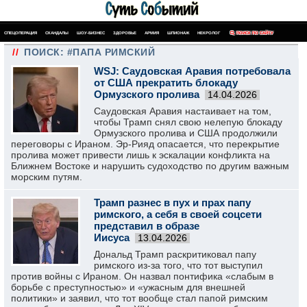
СПЕЦОПЕРАЦИЯ
СКАНДАЛЫ
ШОУ-БИЗНЕС
ЗДОРОВЬЕ
АРМИЯ
ШПИОНАЖ
НЕКРОЛОГ
ПОИСК ПО САЙТУ
//
ПОИСК: #ПАПА РИМСКИЙ
WSJ: Саудовская Аравия потребовала
от США прекратить блокаду
Ормузского пролива
14.04.2026
Саудовская Аравия настаивает на том,
чтобы Трамп снял свою нелепую блокаду
Ормузского пролива и США продолжили
переговоры с Ираном. Эр-Рияд опасается, что перекрытие
пролива может привести лишь к эскалации конфликта на
Ближнем Востоке и нарушить судоходство по другим важным
морским путям.
Трамп разнес в пух и прах папу
римского, а себя в своей соцсети
представил в образе
Иисуса
13.04.2026
Дональд Трамп раскритиковал папу
римского из-за того, что тот выступил
против войны с Ираном. Он назвал понтифика «слабым в
борьбе с преступностью» и «ужасным для внешней
политики» и заявил, что тот вообще стал папой римским