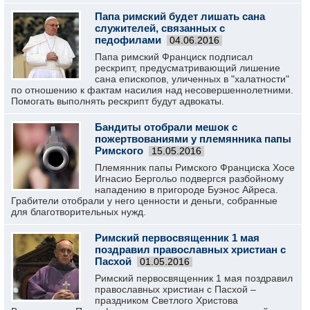
Папа римский будет лишать сана
служителей, связанных с
педофилами
04.06.2016
Папа римский Франциск подписал
рескрипт, предусматривающий лишение
сана епископов, уличенных в "халатности"
по отношению к фактам насилия над несовершеннолетними.
Помогать выполнять рескрипт будут адвокаты.
Бандиты отобрали мешок с
пожертвованиями у племянника папы
Римского
15.05.2016
Племянник папы Римского Франциска Хосе
Игнасио Бергольо подвергся разбойному
нападению в пригороде Буэнос Айреса.
Грабители отобрали у него ценности и деньги, собранные
для благотворительных нужд.
Римский первосвященник 1 мая
поздравил православных христиан с
Пасхой
01.05.2016
Римский первосвященник 1 мая поздравил
православных христиан с Пасхой –
праздником Светлого Христова