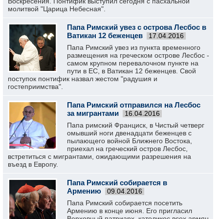
Воскресения. Понтифик выступил сегодня с пасхальной
молитвой "Царица Небесная".
Папа Римский увез с острова Лесбос в
Ватикан 12 беженцев
17.04.2016
Папа Римский увез из пункта временного
размещения на греческом острове Лесбос -
самом крупном перевалочном пункте на
пути в ЕС, в Ватикан 12 беженцев. Свой
поступок понтифик назвал жестом "радушия и
гостеприимства".
Папа Римский отправился на Лесбос
за мигрантами
16.04.2016
Папа римский Франциск, в Чистый четверг
омывший ноги двенадцати беженцев с
пылающего войной Ближнего Востока,
приехал на греческий остров Лесбос,
встретиться с мигрантами, ожидающими разрешения на
въезд в Европу.
Папа Римский собирается в
Армению
09.04.2016
Папа Римский собирается посетить
Армению в конце июня. Его пригласил
Верховный патриарх, католикос всех армян