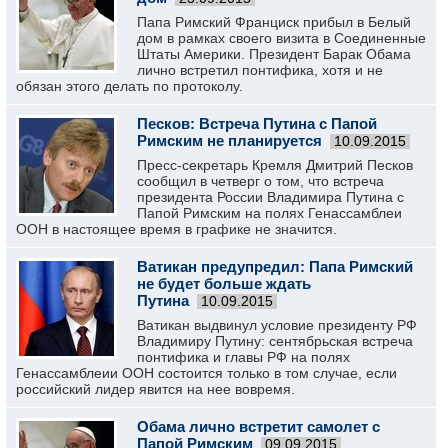
Папа Римский Франциск прибыл в Белый
дом в рамках своего визита в Соединенные
Штаты Америки. Президент Барак Обама
лично встретил понтифика, хотя и не
обязан этого делать по протоколу.
Песков: Встреча Путина с Папой
Римским не планируется
10.09.2015
Пресс-секретарь Кремля Дмитрий Песков
сообщил в четверг о том, что встреча
президента России Владимира Путина с
Папой Римским на полях Генассамблеи
ООН в настоящее время в графике не значится.
Ватикан предупредил: Папа Римский
не будет больше ждать
Путина
10.09.2015
Ватикан выдвинул условие президенту РФ
Владимиру Путину: сентябрьская встреча
понтифика и главы РФ на полях
Генассамблеии ООН состоится только в том случае, если
российский лидер явится на нее вовремя.
Обама лично встретит самолет с
Папой Римским
09.09.2015