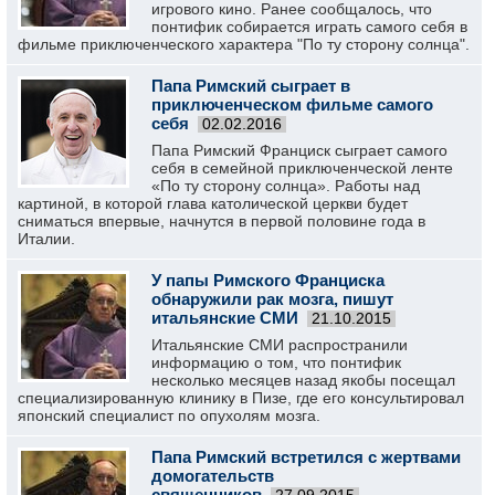
игрового кино. Ранее сообщалось, что
понтифик собирается играть самого себя в
фильме приключенческого характера "По ту сторону солнца".
Папа Римский сыграет в
приключенческом фильме самого
себя
02.02.2016
Папа Римский Франциск сыграет самого
себя в семейной приключенческой ленте
«По ту сторону солнца». Работы над
картиной, в которой глава католической церкви будет
сниматься впервые, начнутся в первой половине года в
Италии.
У папы Римского Франциска
обнаружили рак мозга, пишут
итальянские СМИ
21.10.2015
Итальянские СМИ распространили
информацию о том, что понтифик
несколько месяцев назад якобы посещал
специализированную клинику в Пизе, где его консультировал
японский специалист по опухолям мозга.
Папа Римский встретился с жертвами
домогательств
священников