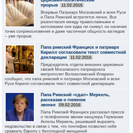
прорыв
11.02.2016
Впервые Патриарх Московский и всея Руси
и Папа Римский встретятся лично. Все
разногласия между православными и
католиками они едва ли снимут, но наличие
точек соприкосновения и даже частичная общность взглядов
– уже прорыв.
Папа римский Франциск и патриарх
Кирилл согласовали текст совместной
декларации
11.02.2016
Председатель отдела внешних церковных
связей Московского патриархата
митрополит Волоколамский Иларион
сообщил, что папа римский и патриарх Московский и всея
Руси Кирилл согласовали текст совместной декларации.
Папа Римский «сдал» Меркель,
рассказав о гневном
звонке
09.02.2016
Папа Римский Франциск рассказал прессе
о телефонном звонке канцлера Германии
Ангелы Меркель, решившей выразить
недовольство в связи с тем, что понтифик позволил себе
сравнить Европу с бесплодной женщиной.