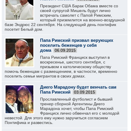
Президент США Барак Обама вместе со
своей супругой Мишель будут лично
встречать самолет с Папой Римским,
который приземлится на военно-воздушной
базе Эндрюс 22 сентября. На следующий день понтифик
посетит Белый дом.
Папа Римский призвал верующих
поселить беженцев у себя
дома
06.09.2015
Папа Римский Франциск выступил в
воскресенье, шестого сентября, с
призывом к католическому обществу
помочь беженцам с размещением, в частности, временно
поселить семьи мигрантов в своих домах.
Диего Марадону будет венчать сам
Папа Римский
03.09.2015
Прославленный футболист и бывший
тренер сборной Аргентины Диего
Марадона хочет, чтобы Папа Римский
Франциск лично обвенчал его с молодой
невестой. Для этого ему нужно заручиться согласием
Понтифика и развестись.