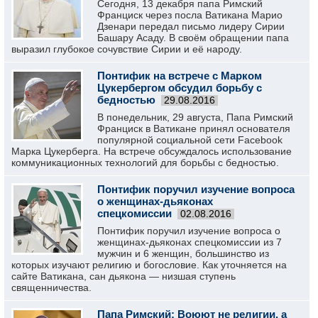
Сегодня, 13 декабря папа Римский
Франциск через посла Ватикана Марио
Дзенари передал письмо лидеру Сирии
Башару Асаду. В своём обращении папа
выразил глубокое сочувствие Сирии и её народу.
Понтифик на встрече с Марком
Цукербергом обсудил борьбу с
бедностью
29.08.2016
В понедельник, 29 августа, Папа Римский
Франциск в Ватикане принял основателя
популярной социальной сети Facebook
Марка Цукерберга. На встрече обсуждалось использование
коммуникационных технологий для борьбы с бедностью.
Понтифик поручил изучение вопроса
о женщинах-дьяконах
спецкомиссии
02.08.2016
Понтифик поручил изучение вопроса о
женщинах-дьяконах спецкомиссии из 7
мужчин и 6 женщин, большинство из
которых изучают религию и богословие. Как уточняется на
сайте Ватикана, сан дьякона — низшая ступень
священничества.
Папа Римский: Воюют не религии, а