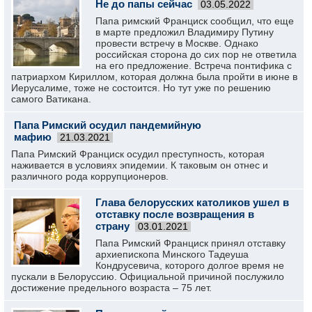
Не до папы сейчас
03.05.2022
Папа римский Франциск сообщил, что еще
в марте предложил Владимиру Путину
провести встречу в Москве. Однако
российская сторона до сих пор не ответила
на его предложение. Встреча понтифика с
патриархом Кириллом, которая должна была пройти в июне в
Иерусалиме, тоже не состоится. Но тут уже по решению
самого Ватикана.
Папа Римский осудил пандемийную
мафию
21.03.2021
Папа Римский Франциск осудил преступность, которая
наживается в условиях эпидемии. К таковым он отнес и
различного рода коррупционеров.
Глава белорусских католиков ушел в
отставку после возвращения в
страну
03.01.2021
Папа Римский Франциск принял отставку
архиепископа Минского Тадеуша
Кондрусевича, которого долгое время не
пускали в Белоруссию. Официальной причиной послужило
достижение предельного возраста – 75 лет.