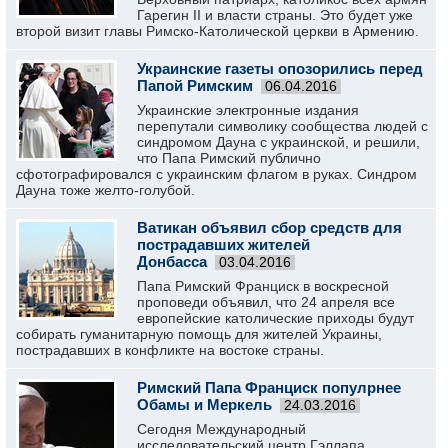
Гарегин II и власти страны. Это будет уже
второй визит главы Римско-Католической церкви в Армению.
Украинские газеты опозорились перед
Папой Римским
06.04.2016
Украинские электронные издания
перепутали символику сообщества людей с
синдромом Дауна с украинской, и решили,
что Папа Римский публично
сфотографировался с украинским флагом в руках. Синдром
Дауна тоже желто-голубой.
Ватикан объявил сбор средств для
пострадавших жителей
Донбасса
03.04.2016
Папа Римский Франциск в воскресной
проповеди объявил, что 24 апреля все
европейские католические приходы будут
собирать гуманитарную помощь для жителей Украины,
пострадавших в конфликте на востоке страны.
Римский Папа Франциск популрнее
Обамы и Меркель
24.03.2016
Сегодня Международный
исследовательский центр Гэллапа