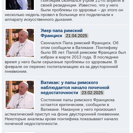
Понтифик скончался утром 21-го апреля в
своей резиденции. Известно, что у него
были проблемы со здоровье – до этого он
несколько недель провел в больнице его подключали к
аппарату искусственного дыхания.
Умер папа римский
Франциск
21.04.2025
Скончался Папа римский Франциск. Об
этом сообщили в Ватикане. Понтифику
было 88 лет. Папой римским Франциск был
избран в марте 2013 года. В последнее
время у него были серьезные проблемы со здоровьем. В
феврале он перенес госпитализацию из-за двусторонней
пневмонии.
Ватикан: у папы римского
наблюдается начало почечной
недостаточности
23.02.2025
Состояние папы римского Франциска
остается критическим, сообщили в
Ватикане. Накануне у него произошел
астматический приступ на фоне двусторонней пневмонии.
Некоторые анализы крови понтифика показывают начало
почечной недостаточности.