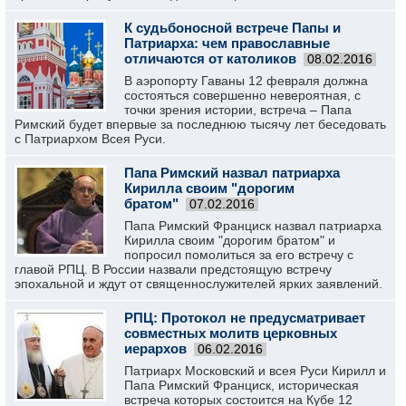
К судьбоносной встрече Папы и
Патриарха: чем православные
отличаются от католиков
08.02.2016
В аэропорту Гаваны 12 февраля должна
состояться совершенно невероятная, с
точки зрения истории, встреча – Папа
Римский будет впервые за последнюю тысячу лет беседовать
с Патриархом Всея Руси.
Папа Римский назвал патриарха
Кирилла своим "дорогим
братом"
07.02.2016
Папа Римский Франциск назвал патриарха
Кирилла своим "дорогим братом" и
попросил помолиться за его встречу с
главой РПЦ. В России назвали предстоящую встречу
эпохальной и ждут от священнослужителей ярких заявлений.
РПЦ: Протокол не предусматривает
совместных молитв церковных
иерархов
06.02.2016
Патриарх Московский и всея Руси Кирилл и
Папа Римский Франциск, историческая
встреча которых состоится на Кубе 12