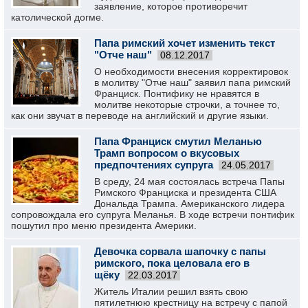
заявление, которое противоречит
католической догме.
Папа римский хочет изменить текст
"Отче наш"
08.12.2017
О необходимости внесения корректировок
в молитву "Отче наш" заявил папа римский
Франциск. Понтифику не нравятся в
молитве некоторые строчки, а точнее то,
как они звучат в переводе на английский и другие языки.
Папа Франциск смутил Меланью
Трамп вопросом о вкусовых
предпочтениях супруга
24.05.2017
В среду, 24 мая состоялась встреча Папы
Римского Франциска и президента США
Дональда Трампа. Американского лидера
сопровождала его супруга Меланья. В ходе встречи понтифик
пошутил про меню президента Америки.
Девочка сорвала шапочку с папы
римского, пока целовала его в
щёку
22.03.2017
Житель Италии решил взять свою
пятилетнюю крестницу на встречу с папой