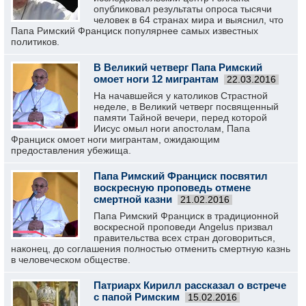
опубликовал результаты опроса тысячи
человек в 64 странах мира и выяснил, что
Папа Римский Франциск популярнее самых известных
политиков.
В Великий четверг Папа Римский
омоет ноги 12 мигрантам
22.03.2016
На начавшейся у католиков Страстной
неделе, в Великий четверг посвященный
памяти Тайной вечери, перед которой
Иисус омыл ноги апостолам, Папа
Франциск омоет ноги мигрантам, ожидающим
предоставления убежища.
Папа Римский Франциск посвятил
воскресную проповедь отмене
смертной казни
21.02.2016
Папа Римский Франциск в традиционной
воскресной проповеди Angelus призвал
правительства всех стран договориться,
наконец, до соглашения полностью отменить смертную казнь
в человеческом обществе.
Патриарх Кирилл рассказал о встрече
с папой Римским
15.02.2016