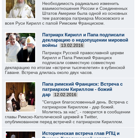
Необходимость радикально изменить
взаимоотношения России и Соединенных
Штатов Америки была одной из основных
тем разговора патриарха Московского и
всея Руси Кирилл с папой Римским Франциском.
Патриарх Кирилл и Папа подписали
декларацию о недопущении мировой
войны
13.02.2016
Патриарх Русской православной церкви
Кирилл и Папа Римский Франциск
подписали совместную совместную
декларацию по итогам «встречи тысячелетия» в кубинской
Гаване. Встреча длилась около двух часов.
Папа римский Франциск: Встреча с
патриархом Кириллом - божий
дар
12.02.2016
"Сегодня благословенный день. Встреча с
патриархом Кириллом - дар божий.
Молитесь за нас", - говорится в сообщении
главы Римско-Католической церквей в Twitter,
опубликованном перед встречей с патриархом Кириллом.
Историческая встреча глав РПЦ и