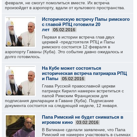
февраля, не смогут помолиться вместе. Их встреча
произойдет в аэропорту, вдали от культового пространства.
Историческую встречу Папы римского
с главой РПЦ готовили 20
лет
05.02.2016
Первая в истории встреча глав двух
церквей -предстоятеля РПЦ и Папы
римского состоится 12 февраля в
аэропорту Гаваны (Куба). Это событие давно ожидалось и
долго готовилось.
На Кубе может состояться
историческая встреча патриарха РПЦ
и Папы
05.02.2016
Глава Русской православной церкви
патриарх Кирилл намерен встретиться с
папой Римским Франциском для
подписания декларации в Гаване (Куба). Подписание
документа состоится на следующей неделе, 12 января.
Папа Римский не будет сниматься в
игровом кино
03.02.2016
В Ватикане сделали заявление, что Папа
Римский не намерен участвовать в съемках