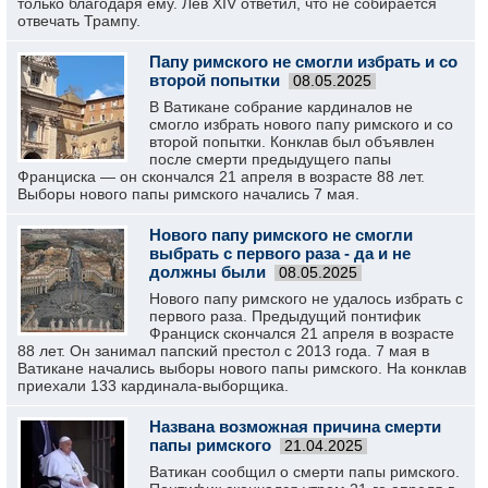
только благодаря ему. Лев XIV ответил, что не собирается
отвечать Трампу.
Папу римского не смогли избрать и со
второй попытки
08.05.2025
В Ватикане собрание кардиналов не
смогло избрать нового папу римского и со
второй попытки. Конклав был объявлен
после смерти предыдущего папы
Франциска — он скончался 21 апреля в возрасте 88 лет.
Выборы нового папы римского начались 7 мая.
Нового папу римского не смогли
выбрать с первого раза - да и не
должны были
08.05.2025
Нового папу римского не удалось избрать с
первого раза. Предыдущий понтифик
Франциск скончался 21 апреля в возрасте
88 лет. Он занимал папский престол с 2013 года. 7 мая в
Ватикане начались выборы нового папы римского. На конклав
приехали 133 кардинала-выборщика.
Названа возможная причина смерти
папы римского
21.04.2025
Ватикан сообщил о смерти папы римского.