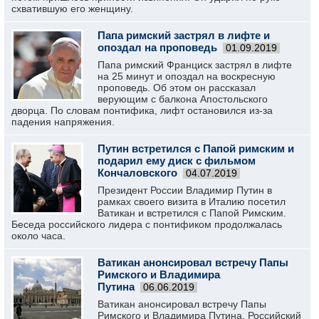
схватившую его женщину.
Папа римский застрял в лифте и
опоздал на проповедь
01.09.2019
Папа римский Франциск застрял в лифте
на 25 минут и опоздал на воскресную
проповедь. Об этом он рассказал
верующим с балкона Апостольского
дворца. По словам понтифика, лифт остановился из-за
падения напряжения.
Путин встретился с Папой римским и
подарил ему диск с фильмом
Кончаловского
04.07.2019
Президент России Владимир Путин в
рамках своего визита в Италию посетил
Ватикан и встретился с Папой Римским.
Беседа российского лидера с понтификом продолжалась
около часа.
Ватикан анонсировал встречу Папы
Римского и Владимира
Путина
06.06.2019
Ватикан анонсировал встречу Папы
Римского и Владимира Путина. Российский