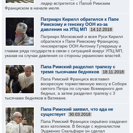
лидер встретится с Папой Римским
Франциском в начале июля.
Патриарх Кирилл обратился к Папе
Римскому и генсеку ООН из-за
давления на УПЦ МП
14.12.2018
Патриарх Московский и всея Руси Кирилл
обратился к Папе Римскому Франциску,
генсекретарю ООН Антониу Гутерришу и
главам ряда государств в связи с ситуацией вокруг УПЦ МП,
указав на случаи давления со стороны украинских властей.
Папа Римский разделил трапезу с
тремя тысячами бедняков
18.11.2018
Папа Римский Франциск возглавил
воскресную торжественную мессу в Соборе
святого Петра по случаю Всемирного дня
бедных, а затем разделил трапезу с 3
тысячами бедняков в Ватикане.
Папа Римский заявил, что ада не
существует
30.03.2018
Папа Римский Франциск серьёзно озадачил
всех католиков. В беседе с журналистом
Эудженио Скальфари он сделал