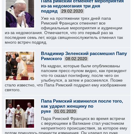
Папа римский отменяет мероприятия
из-за недомогания три дня
подряд
29.02.2020
Уже на протяжении трех дней папа
Римский Франциск отменяет все
официальные мероприятия и аудиенции
из-за недомогания. Отмечается, что это первый раз за
последние семь лет, когда священнослужитель отменил так
много встреч подряд.
Владимир Зеленский рассмешил Папу
Римского
08.02.2020
На кадрах, которые были опубликованы
папским пресс-пулом видно, как президент
что-то сказал понтифику, после чего он
улыбнулся, а затем и рассмеялся. Позже
стало известно, что Папа Римский подapил ему изображение
святого.
Папа Римский извинился после того,
как ударил женщину по
руке
01.01.2020
Пара Римский Франциск во время встречи
с верующими в Ватикане стал участником
неприятного происшествия, за которое ему
потом пришлось принести извинения. Он ударил по руке