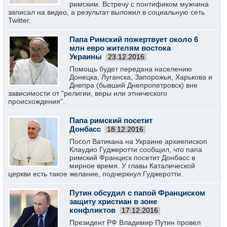
римским. Встречу с понтификом мужчина
записал на видео, а результат выложил в социальную сеть
Twitter.
Папа Римский пожертвует около 6
млн евро жителям востока
Украины
23.12.2016
Помощь будет передана населению
Донецка, Луганска, Запорожья, Харькова и
Днепра (бывший Днепропетровск) вне
зависимости от "религии, веры или этнического
происхождения".
Папа римский посетит
Донбасс
18.12.2016
Посол Ватикана на Украине архиепископ
Клаудио Гуджеротти сообщил, что папа
римский Франциск посетит Донбасс в
мирное время. У главы Каталической
церкви есть такое желание, подчеркнул Гуджеротти.
Путин обсудил с папой Франциском
защиту христиан в зоне
конфликтов
17.12.2016
Президент РФ Владимир Путин провел