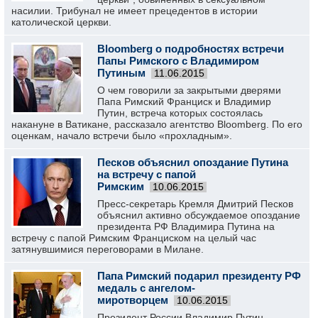
насилии. Трибунал не имеет прецедентов в истории
католической церкви.
Bloomberg о подробностях встречи
Папы Римского с Владимиром
Путиным
11.06.2015
О чем говорили за закрытыми дверями
Папа Римский Франциск и Владимир
Путин, встреча которых состоялась
накануне в Ватикане, рассказало агентство Bloomberg. По его
оценкам, начало встречи было «прохладным».
Песков объяснил опоздание Путина
на встречу с папой
Римским
10.06.2015
Пресс-секретарь Кремля Дмитрий Песков
объяснил активно обсуждаемое опоздание
президента РФ Владимира Путина на
встречу с папой Римским Франциском на целый час
затянувшимися переговорами в Милане.
Папа Римский подарил президенту РФ
медаль с ангелом-
миротворцем
10.06.2015
Президент России Владимир Путин