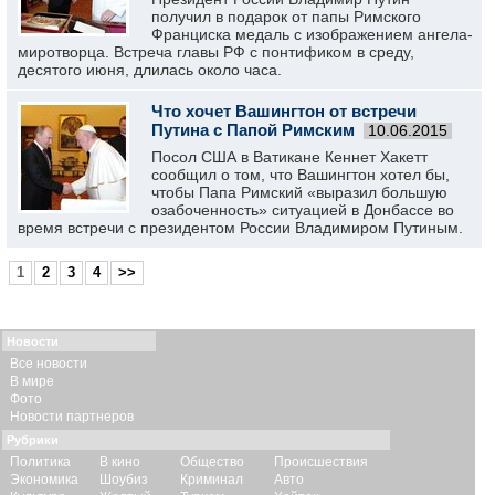
получил в подарок от папы Римского
Франциска медаль с изображением ангела-
миротворца. Встреча главы РФ с понтификом в среду,
десятого июня, длилась около часа.
Что хочет Вашингтон от встречи
Путина с Папой Римским
10.06.2015
Посол США в Ватикане Кеннет Хакетт
сообщил о том, что Вашингтон хотел бы,
чтобы Папа Римский «выразил большую
озабоченность» ситуацией в Донбассе во
время встречи с президентом России Владимиром Путиным.
1
2
3
4
>>
Новости
Все новости
В мире
Фото
Новости партнеров
Рубрики
Политика
В кино
Общество
Происшествия
Экономика
Шоубиз
Криминал
Авто