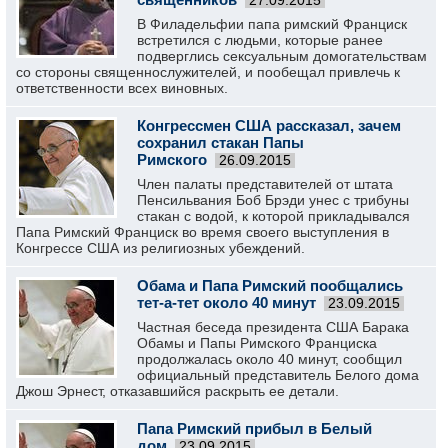
27.09.2015
В Филадельфии папа римский Франциск
встретился с людьми, которые ранее
подверглись сексуальным домогательствам
со стороны священнослужителей, и пообещал привлечь к
ответственности всех виновных.
Конгрессмен США рассказал, зачем
сохранил стакан Папы
Римского
26.09.2015
Член палаты представителей от штата
Пенсильвания Боб Брэди унес с трибуны
стакан с водой, к которой прикладывался
Папа Римский Франциск во время своего выступления в
Конгрессе США из религиозных убеждений.
Обама и Папа Римский пообщались
тет-а-тет около 40 минут
23.09.2015
Частная беседа президента США Барака
Обамы и Папы Римского Франциска
продолжалась около 40 минут, сообщил
официальный представитель Белого дома
Джош Эрнест, отказавшийся раскрыть ее детали.
Папа Римский прибыл в Белый
дом
23.09.2015