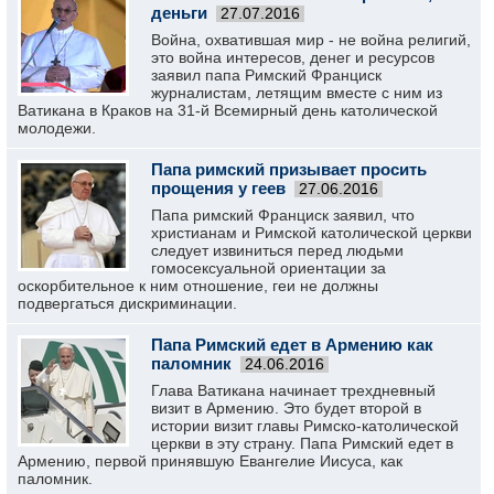
деньги
27.07.2016
Война, охватившая мир - не война религий,
это война интересов, денег и ресурсов
заявил папа Римский Франциск
журналистам, летящим вместе с ним из
Ватикана в Краков на 31-й Всемирный день католической
молодежи.
Папа римский призывает просить
прощения у геев
27.06.2016
Папа римский Франциск заявил, что
христианам и Римской католической церкви
следует извиниться перед людьми
гомосексуальной ориентации за
оскорбительное к ним отношение, геи не должны
подвергаться дискриминации.
Папа Римский едет в Армению как
паломник
24.06.2016
Глава Ватикана начинает трехдневный
визит в Армению. Это будет второй в
истории визит главы Римско-католической
церкви в эту страну. Папа Римский едет в
Армению, первой принявшую Евангелие Иисуса, как
паломник.