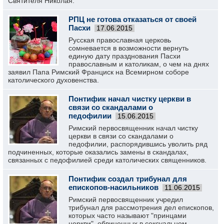
Святителя Николая.
РПЦ не готова отказаться от своей
Пасхи
17.06.2015
Русская православная церковь
сомневается в возможности вернуть
единую дату празднования Пасхи
православным и католикам, о чем на днях
заявил Папа Римский Франциск на Всемирном соборе
католического духовенства.
Понтифик начал чистку церкви в
связи со скандалами о
педофилии
15.06.2015
Римский первосвященник начал чистку
церкви в связи со скандалами о
педофилии, распорядившись уволить ряд
подчиненных, которые оказались замены в скандалах,
связанных с педофилией среди католических священников.
Понтифик создал трибунал для
епископов-насильников
11.06.2015
Римский первосвященник учредил
трибунал для рассмотрения дел епископов,
которых часто называют "принцами
церкви", обвиненных в сексуальном