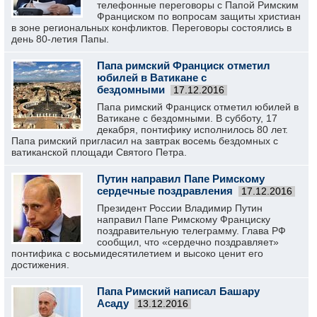
телефонные переговоры с Папой Римским
Франциском по вопросам защиты христиан
в зоне региональных конфликтов. Переговоры состоялись в
день 80-летия Папы.
Папа римский Франциск отметил
юбилей в Ватикане с
бездомными
17.12.2016
Папа римский Франциск отметил юбилей в
Ватикане с бездомными. В субботу, 17
декабря, понтифику исполнилось 80 лет.
Папа римский пригласил на завтрак восемь бездомных с
ватиканской площади Святого Петра.
Путин направил Папе Римскому
сердечные поздравления
17.12.2016
Президент России Владимир Путин
направил Папе Римскому Франциску
поздравительную телеграмму. Глава РФ
сообщил, что «сердечно поздравляет»
понтифика с восьмидесятилетием и высоко ценит его
достижения.
Папа Римский написал Башару
Асаду
13.12.2016