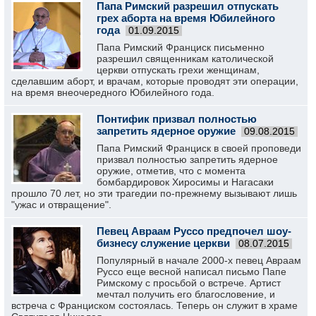
Папа Римский разрешил отпускать
грех аборта на время Юбилейного
года
01.09.2015
Папа Римский Франциск письменно
разрешил священникам католической
церкви отпускать грехи женщинам,
сделавшим аборт, и врачам, которые проводят эти операции,
на время внеочередного Юбилейного года.
Понтифик призвал полностью
запретить ядерное оружие
09.08.2015
Папа Римский Франциск в своей проповеди
призвал полностью запретить ядерное
оружие, отметив, что с момента
бомбардировок Хиросимы и Нагасаки
прошло 70 лет, но эти трагедии по-прежнему вызывают лишь
"ужас и отвращение".
Певец Авраам Руссо предпочел шоу-
бизнесу служение церкви
08.07.2015
Популярный в начале 2000-х певец Авраам
Руссо еще весной написал письмо Папе
Римскому с просьбой о встрече. Артист
мечтал получить его благословение, и
встреча с Франциском состоялась. Теперь он служит в храме