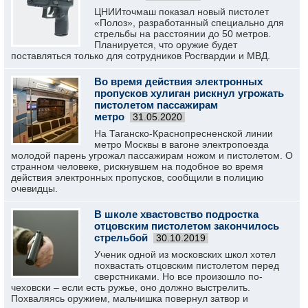
ЦНИИточмаш показал новый пистолет
«Полоз», разработанный специально для
стрельбы на расстоянии до 50 метров.
Планируется, что оружие будет
поставляться только для сотрудников Росгвардии и МВД.
Во время действия электронных
пропусков хулиган рискнул угрожать
пистолетом пассажирам
метро
31.05.2020
На Таганско-Краснопресненской линии
метро Москвы в вагоне электропоезда
молодой парень угрожал пассажирам ножом и пистолетом. О
странном человеке, рискнувшем на подобное во время
действия электронных пропусков, сообщили в полицию
очевидцы.
В школе хвастовство подростка
отцовским пистолетом закончилось
стрельбой
30.10.2019
Ученик одной из московских школ хотел
похвастать отцовским пистолетом перед
сверстниками. Но все произошло по-
чеховски – если есть ружье, оно должно выстрелить.
Похваляясь оружием, мальчишка повернул затвор и