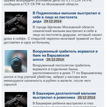
оружия возбуждено уголовное дело по ч.1 ст.224 УК РФ,
сообщили в ГСУ СК РФ по Московской области.
В Подмосковье мальчик выстрелил в
себе в лицо из пистолета
деда
29.12.2014
В городе Щелково Московской области
семилетний мальчик выстрелил в себе в
лицо из пистолета дедушки, который нашел
дома в сейфе. С открытой черепно-мозговой травмой он был
доставлен в одну из больниц.
Вооруженный грабитель ворвался в
банк на Варшавском
шоссе
26.12.2014
Вооруженный пистолетом грабитель
ворвался в отделение банка,
расположенного в доме 77 по Варшавскому
шоссе и под угрозой убийства, забрал у кассира всю
имеющуюся наличность в рублях и валюте, после чего
скрылся
В Башкирии десятилетний мальчик
выстрелил в ровесника
20.12.2014
В Башкирии ребенок выстрелил в глаз