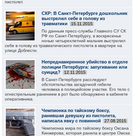
пистолет.
СКР: В Санкт-Петербурге дошкольник
выстрелил себе в голову из
травматики
15.11.2015
По данным пресс-службы Главного СУ СК
РФ по Санкт-Петербургу, в воскресенье
ночью четырехлетний мальчик выстрелил
себе в голову из травматического пистолета в квартире на
улице Доблести.
Непреднамеренное убийство в отделе
полиции Петербурга: запугивание или
суицид?
12.11.2015
В Санкт-Петербурге расследуют
обстоятельства загадочной гибели
человека в полицейском участке. Его тело с
огнестрельным ранением в рот было обнаружено в кабинете
оперативника.
Чемпионка по тайскому боксу,
ранившая девушку из пистолета,
написала явку с повинной
27.08.2015
Чемпионка мира по тайскому боксу Оксана
Кинжерова, которая ранила в центре Омска