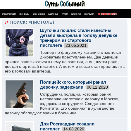
СПЕЦОПЕРАЦИЯ
СКАНДАЛЫ
ШОУ-БИЗНЕС
ЗДОРОВЬЕ
АРМИЯ
ШПИОНАЖ
НЕКРОЛОГ
ПОИСК ПО САЙТУ
//
ПОИСК: #ПИСТОЛЕТ
Шуточки пошли: стали известны
детали выстрела в голову девушке
тренером из стартового
пистолета
23.05.2021
Тренер по фигурному катанию отметился
диковатым преступлением. Две девушки
пришли записываться к нему на занятия, а он, шутки ради,
достал стартовый пистолет. А потом и вовсе стал приставлять
его к головам визитерш.
Полицейского, который ранил
девочку, задержали
06.12.2020
Сотрудника полиции, который ранил
несовершеннолетнюю девочку в Москве,
задержали сотрудники Следственного
Комитета. Его обвиняют в хулиганстве,
девочку обследуют врачи в больнице.
Для Росгвардии создали
пистолет
14.08.2020