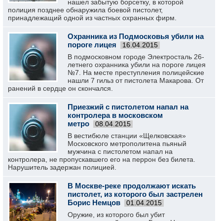
нашел забытую борсетку, в которой
полиция позднее обнаружила боевой пистолет,
принадлежащий одной из частных охранных фирм.
Охранника из Подмосковья убили на
пороге лицея
16.04.2015
В подмосковном городе Электросталь 26-
летнего охранника убили на пороге лицея
№7. На месте преступления полицейские
нашли 7 гильз от пистолета Макарова. От
ранений в сердце он скончался.
Приезжий с пистолетом напал на
контролера в московском
метро
08.04.2015
В вестибюле станции «Щелковская»
Московского метрополитена пьяный
мужчина с пистолетом напал на
контролера, не пропускавшего его на перрон без билета.
Нарушитель задержан полицией.
В Москве-реке продолжают искать
пистолет, из которого был застрелен
Борис Немцов
01.04.2015
Оружие, из которого был убит