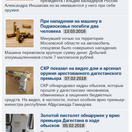
президента Гильдии каскадёров России
Александра Иншакова из-за имевшегося у него при себе
оружия.
При нападении на машину в
Подмосковье погибли два
человека
13.03.2018
Минувшей ночью на территории
Московской области на автомобиль
спецсвязи было совершено нападение.
Машина перевозила крупную сумму денег. Добычей
злоумышленников стали 7 миллионов рублей.
СКР показал на видео дом и арсенал
оружия арестованного дагестанского
премьера
07.02.2018
СКР обнародовал кадры обысков, которые
прошли у дагестанских чиновников,
обвиняемых в хищениях бюджетных
средств. На видео, в частности, попал особняк врио премьер-
министра республики Абдусамада Гамидова.
Золотой пистолет обнаружен у врио
премьера Дагестана в ходе
обысков
05.02.2018