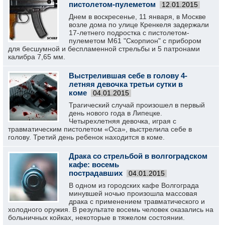
пистолетом-пулеметом
12.01.2015
Днем в воскресенье, 11 января, в Москве
возле дома по улице Кренкеля задержали
17-летнего подростка с пистолетом-
пулеметом М61 "Скорпион" с прибором
для бесшумной и беспламенной стрельбы и 5 патронами
калибра 7,65 мм.
Выстрелившая себе в голову 4-
летняя девочка третьи сутки в
коме
04.01.2015
Трагический случай произошел в первый
день нового года в Липецке.
Четырехлетняя девочка, играя с
травматическим пистолетом «Оса», выстрелила себе в
голову. Третий день ребенок находится в коме.
Драка со стрельбой в волгоградском
кафе: восемь
пострадавших
04.01.2015
В одном из городских кафе Волгограда
минувшей ночью произошла массовая
драка с применением травматического и
холодного оружия. В результате восемь человек оказались на
больничных койках, некоторые в тяжелом состоянии.