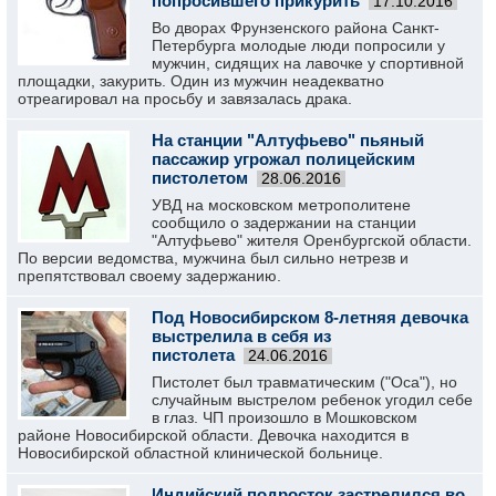
попросившего прикурить
17.10.2016
Во дворах Фрунзенского района Санкт-
Петербурга молодые люди попросили у
мужчин, сидящих на лавочке у спортивной
площадки, закурить. Один из мужчин неадекватно
отреагировал на просьбу и завязалась драка.
На станции "Алтуфьево" пьяный
пассажир угрожал полицейским
пистолетом
28.06.2016
УВД на московском метрополитене
сообщило о задержании на станции
"Алтуфьево" жителя Оренбургской области.
По версии ведомства, мужчина был сильно нетрезв и
препятствовал своему задержанию.
Под Новосибирском 8-летняя девочка
выстрелила в себя из
пистолета
24.06.2016
Пистолет был травматическим ("Оса"), но
случайным выстрелом ребенок угодил себе
в глаз. ЧП произошло в Мошковском
районе Новосибирской области. Девочка находится в
Новосибирской областной клинической больнице.
Индийский подросток застрелился во