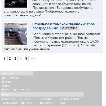
сверстнику из огнестрельного пистолета,
сообщили в пресс-службе МВД по РБ.
Против жителя Белорецка возбуждено
уголовное дело по статье "Небрежное хранение
огнестрельного оружия".
Стрельба в томской гимназии: трое
пострадавших
04.12.2014
Сообщение о стрельбе в частной гимназии
«Томь» в Кировском районе Томска
поступило правоохранителям около 14:00
местного времени (11:00 мск). Стрельбу
открыл бывший ученик школы.
1
2
3
4
5
>>
Новости
Все новости
В мире
Фото
Новости партнеров
Рубрики
Политика
В кино
Общество
Происшествия
Экономика
Шоубиз
Криминал
Авто