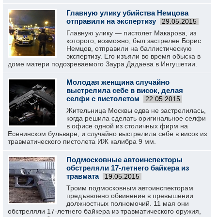
Главную улику убийства Немцова
отправили на экспертизу
29.05.2015
Главную улику — пистолет Макарова, из
которого, возможно, был застрелен Борис
Немцов, отправили на баллистическую
экспертизу. Его изъяли во время обыска в
доме матери подозреваемого Заура Дадаева в Ингушетии.
Молодая женщина случайно
выстрелила себе в висок, делая
селфи с пистолетом
22.05.2015
Жительница Москвы едва не застрелилась,
когда решила сделать оригинальное селфи
в офисе одной из столичных фирм на
Есенинском бульваре, и случайно выстрелила себе в висок из
травматического пистолета ИЖ калибра 9 мм.
Подмосковные автоинспекторы
обстреляли 17-летнего байкера из
травмата
19.05.2015
Троим подмосковным автоинспекторам
предъявлено обвинение в превышении
должностных полномочий. 11 мая они
обстреляли 17-летнего байкера из травматического оружия,