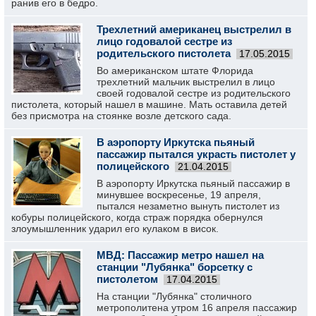
ранив его в бедро.
Трехлетний американец выстрелил в
лицо годовалой сестре из
родительского пистолета
17.05.2015
Во американском штате Флорида
трехлетний мальчик выстрелил в лицо
своей годовалой сестре из родительского
пистолета, который нашел в машине. Мать оставила детей
без присмотра на стоянке возле детского сада.
В аэропорту Иркутска пьяный
пассажир пытался украсть пистолет у
полицейского
21.04.2015
В аэропорту Иркутска пьяный пассажир в
минувшее воскресенье, 19 апреля,
пытался незаметно вынуть пистолет из
кобуры полицейского, когда страж порядка обернулся
злоумышленник ударил его кулаком в висок.
МВД: Пассажир метро нашел на
станции "Лубянка" борсетку с
пистолетом
17.04.2015
На станции "Лубянка" столичного
метрополитена утром 16 апреля пассажир