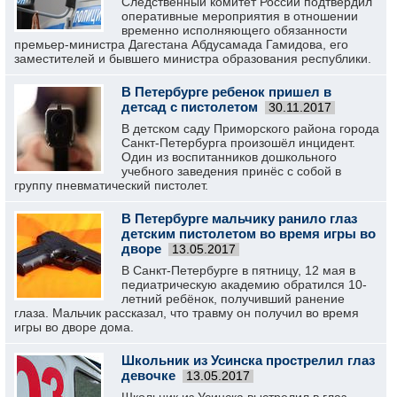
Следственный комитет России подтвердил
оперативные мероприятия в отношении
временно исполняющего обязанности
премьер-министра Дагестана Абдусамада Гамидова, его
заместителей и бывшего министра образования республики.
В Петербурге ребенок пришел в
детсад с пистолетом
30.11.2017
В детском саду Приморского района города
Санкт-Петербурга произошёл инцидент.
Один из воспитанников дошкольного
учебного заведения принёс с собой в
группу пневматический пистолет.
В Петербурге мальчику ранило глаз
детским пистолетом во время игры во
дворе
13.05.2017
В Санкт-Петербурге в пятницу, 12 мая в
педиатрическую академию обратился 10-
летний ребёнок, получивший ранение
глаза. Мальчик рассказал, что травму он получил во время
игры во дворе дома.
Школьник из Усинска прострелил глаз
девочке
13.05.2017