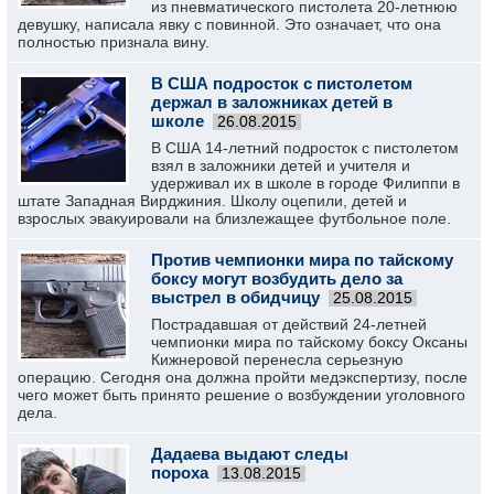
из пневматического пистолета 20-летнюю
девушку, написала явку с повинной. Это означает, что она
полностью признала вину.
В США подросток с пистолетом
держал в заложниках детей в
школе
26.08.2015
В США 14-летний подросток с пистолетом
взял в заложники детей и учителя и
удерживал их в школе в городе Филиппи в
штате Западная Вирджиния. Школу оцепили, детей и
взрослых эвакуировали на близлежащее футбольное поле.
Против чемпионки мира по тайскому
боксу могут возбудить дело за
выстрел в обидчицу
25.08.2015
Пострадавшая от действий 24-летней
чемпионки мира по тайскому боксу Оксаны
Кижнеровой перенесла серьезную
операцию. Сегодня она должна пройти медэкспертизу, после
чего может быть принято решение о возбуждении уголовного
дела.
Дадаева выдают следы
пороха
13.08.2015