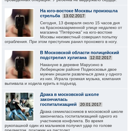
На юго-востоке Москвы произошла
стрельба
13.02.2017
Сегодня, 13 февраля около 15 часов дня
на Красноказарменной улице недалеко от
магазина "Пятёрочка" на юго-востоке
Москвы неизвестный совершил попытку
ограбления. При этом преступник ранил прохожего в ногу.
В Московской области полицейский
подстрелил хулигана
12.02.2017
Накануне в деревне Марусино в
Люберецком районе Подмосковья двое
мужчин решили развлечься дома у одного
из них. Играла громкая музыка, компания
выпивала и ходила курить в подъезд.
Драка в московской школе
закончилась
госпитализацией
20.01.2017
Драка семиклассников в московской школе
закончилась госпитализацией одного из
участников конфликта. Во время
рукопашной один из мальчиков получил удар по голове
предметом, похожим на пистолет.