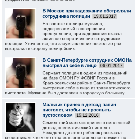
В Москве при задержании обстреляли
сотрудника полиции
19.01.2017
На востоке столицы мужчина,
подозреваемый в совершении
преступления, при задержании оказал
активное сопротивление сотрудникам
полиции. Уточняется, что злоумышленник несколько раз
выстрелил в сторону полицейских.
В Санкт-Петербурге сотрудник ОМОНа
выстрелил себе в лицо
06.01.2017
Сержант полиции в одном из помещений
на базе ОМОН ГУ ФСВНГ России в
Красносельском районе Санкт-Петербурга
выстрелил себе в лицо из травматического
пистолета. Мужчина был доставлен в городскую больницу.
Мальчик принес в детсад папин
пистолет, чтобы не прослыть
пустословом
15.12.2016
Семилетний мальчик принес в смоленский
детсад пневматический пистолет.
Незадолго до этого ребенок рассказал
сверстникам, что у его отца есть огнестрельное оружие, но