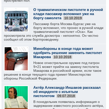
прострелил пол.
О травматическом пистолете в ручной
клади пассажир вспомнил уже на
борту самолета
10.10.2019
Пассажир борта Москва-Бургас уже на
борту вспомнил, что пронес в ручной клади
травматический пистолет «Оса». Как
просмотрела это служба досмотра - непонятно. Он честно
сообщил об этом бортпроводнику.
Минобороны в конце года может
одобрить решение заменить пистолет
Макарова
10.10.2018
Новое огнестрельное оружие под патрон
9×21 может прийти на замену пистолета
Макарова в российской армии, если такое
решение в конце текущего года примет Министерство
обороны Российской Федерации.
Актёр Александр Иншаков рассказал
об инциденте с изъятым
пистолетом
09.07.2018
В понедельник появилась информация о
задержании известного российского актёра,