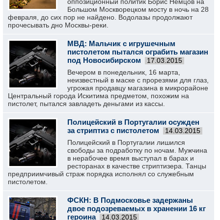
оппозиционный политик Борис Немцов на
Большом Москворецком мосту в ночь на 28
февраля, до сих пор не найдено. Водолазы продолжают
прочесывать дно Москвы-реки.
МВД: Мальчик с игрушечным
пистолетом пытался ограбить магазин
под Новосибирском
17.03.2015
Вечером в понедельник, 16 марта,
неизвестный в маске с прорезями для глаз,
угрожая продавцу магазина в микрорайоне
Центральный города Искитима предметом, похожим на
пистолет, пытался завладеть деньгами из кассы.
Полицейский в Португалии осужден
за стриптиз с пистолетом
14.03.2015
Полицейский в Португалии лишился
свободы за подработку по ночам. Мужчина
в нерабочее время выступал в барах и
ресторанах в качестве стриптизера. Танцы
предприимчивый страж порядка исполнял со служебным
пистолетом.
ФСКН: В Подмосковье задержаны
двое подозреваемых в хранении 16 кг
героина
14.03.2015