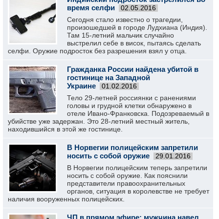
время селфи
02.05.2016
Сегодня стало известно о трагедии,
произошедшей в городе Лудхиана (Индия).
Там 15-летний мальчик случайно
выстрелил себе в висок, пытаясь сделать
селфи. Оружие подросток без разрешения взял у отца.
Гражданка России найдена убитой в
гостинице на Западной
Украине
01.02.2016
Тело 29-летней россиянки с ранениями
головы и грудной клетки обнаружено в
отеле Ивано-Франковска. Подозреваемый в
убийстве уже задержан. Это 28-летний местный житель,
находившийся в этой же гостинице.
В Норвегии полицейским запретили
носить с собой оружие
29.01.2016
В Норвегии полицейским теперь запретили
носить с собой оружие. Как пояснили
представители правоохранительных
органов, ситуация в королевстве не требует
наличия вооруженных полицейских.
ЧП в прямом эфире: мужчина навел