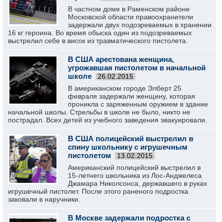
В частном доме в Раменском районе
Московской области правоохранители
задержали двух подозреваемых в хранении
16 кг героина. Во время обыска один из подозреваемых
выстрелил себе в висок из травматического пистолета.
В США арестована женщина,
угрожавшая пистолетом в начальной
школе
26.02.2015
В американском городе Элберт 25
февраля задержали женщину, которая
проникла с заряженным оружием в здание
начальной школы. Стрельбы в школе не было, никто не
пострадал. Всех детей из учебного заведения эвакуировали.
В США полицейский выстрелил в
спину школьнику с игрушечным
пистолетом
13.02.2015
Американский полицейский выстрелил в
15-летнего школьника из Лос-Анджелеса
Джамара Николсонса, державшего в руках
игрушечный пистолет. После этого раненого подростка
заковали в наручники.
В Москве задержали подростка с