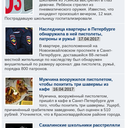
Школьник из Усинска выстрелил в глаз
девочке. Ребёнок стрелял из
пневматического оружия. Известно, что
инцидент произошёл вечером, 12 мая.
Пострадавшую школьницу госпитализировали.
Наследница квартиры в Петербурге
обнаружила в ней пистолеты,
патроны и ружьё
17.04.2017
В квартире, расположенной на
Новоизмайловском проспекте в Санкт-
Петербурге, доставшейся 88-летней
местной жительнице по наследству был обнаружен
внушительный по размеру арсенал: два пистолета, ружьё,
порядка 800 патронов.
Мужчина вооружился пистолетом,
чтобы похитить три шавермы из
кафе
16.04.2017
Мужчина, вооружённый пистолетом,
пришёл в кафе в Санкт-Петербурге для
того, чтобы похитить три шавермы. Ущерб,
причинённый грабителем заведению, был оценен в 510
рублей. Уточняется, что в Красногвардейском районе города.
Сахалинские школьники расстреляли