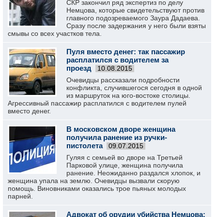
СКР закончил ряд экспертиз по делу
Немцова, которые свидетельствуют против
главного подозреваемого Заура Дадаева.
Сразу после задержания у него были взяты
смывы со всех участков тела.
Пуля вместо денег: так пассажир
расплатился с водителем за
проезд
10.08.2015
Очевидцы рассказали подробности
конфликта, случившегося сегодня в одной
из маршруток на юго-востоке столицы.
Агрессивный пассажир расплатился с водителем пулей
вместо денег.
В московском дворе женщина
получила ранение из ручки-
пистолета
09.07.2015
Гуляя с семьей во дворе на Третьей
Парковой улице, женщина получила
ранение. Неожиданно раздался хлопок, и
женщина упала на землю. Очевидцы вызвали скорую
помощь. Виновниками оказались трое пьяных молодых
парней.
Адвокат об орудии убийства Немцова: