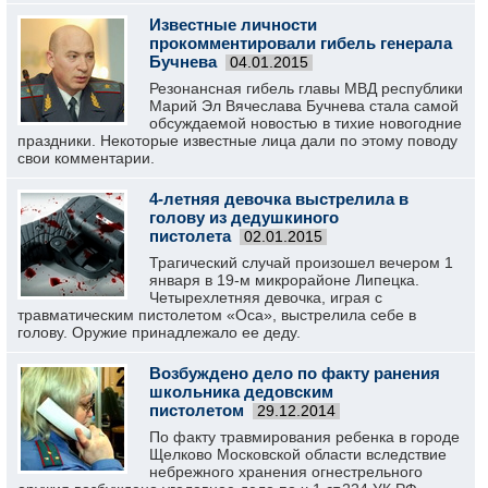
Известные личности
прокомментировали гибель генерала
Бучнева
04.01.2015
Резонансная гибель главы МВД республики
Марий Эл Вячеслава Бучнева стала самой
обсуждаемой новостью в тихие новогодние
праздники. Некоторые известные лица дали по этому поводу
свои комментарии.
4-летняя девочка выстрелила в
голову из дедушкиного
пистолета
02.01.2015
Трагический случай произошел вечером 1
января в 19-м микрорайоне Липецка.
Четырехлетняя девочка, играя с
травматическим пистолетом «Оса», выстрелила себе в
голову. Оружие принадлежало ее деду.
Возбуждено дело по факту ранения
школьника дедовским
пистолетом
29.12.2014
По факту травмирования ребенка в городе
Щелково Московской области вследствие
небрежного хранения огнестрельного