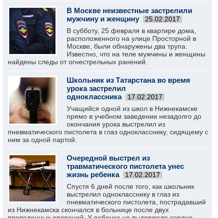
В Москве неизвестные застрелили
мужчину и женщину
25.02.2017
В субботу, 25 февраля в квартире дома,
расположенного на улице Просторной в
Москве, были обнаружены два трупа.
Известно, что на теле мужчины и женщины
найдены следы от огнестрельных ранений.
Школьник из Татарстана во время
урока застрелил
одноклассника
17.02.2017
Учащийся одной из школ в Нижнекамске
прямо в учебном заведении незадолго до
окончания урока выстрелил из
пневматического пистолета в глаз однокласснику, сидящему с
ним за одной партой.
Очередной выстрел из
травматического пистолета унес
жизнь ребенка
17.02.2017
Спустя 6 дней после того, как школьник
выстрелил однокласснику в глаз из
пневматического пистолета, пострадавший
из Нижнекамска скончался в больнице после двух
проведенных операций. У ребенка не выдержало сердце.