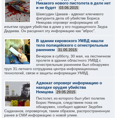
Никакого нового пистолета в деле нет
и не будет
03.06.2015
Шамсудин Цакаев - адвокат ключевого
фигуранта дела об убийстве Бориса
Немцова опроверг информацию об
изъятии орудия убийства в доме у его подзащитного Заура
Дадаева. Он расценил эту информацию как "вброс".
В здании кировского УМВД нашли
тело полицейского с огнестрельным
ранением
31.05.2015
Вечером в субботу, 30 мая, на лестничном
пролете в здании областного УМВД с
огнестрельным ранением был обнаружен
труп 31-летнего сотрудника центра информационных
технологий, связи и защиты информации УМВД.
Адвокат опроверг информацию о
находке орудия убийства
Немцова
29.05.2015
Пистолет, из которого был убит политик
Борис Немцов, следствием пока не
обнаружен, сообщил адвокат Заурбек
Садаханов, опровергнув, таким образом, распространенную
ранее в СМИ информацию о новой улике.