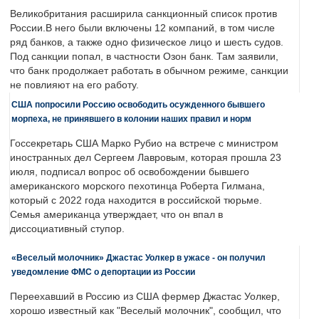
Великобритания расширила санкционный список против
России.В него были включены 12 компаний, в том числе
ряд банков, а также одно физическое лицо и шесть судов.
Под санкции попал, в частности Озон банк. Там заявили,
что банк продолжает работать в обычном режиме, санкции
не повлияют на его работу.
США попросили Россию освободить осужденного бывшего
морпеха, не принявшего в колонии наших правил и норм
Госсекретарь США Марко Рубио на встрече с министром
иностранных дел Сергеем Лавровым, которая прошла 23
июля, подписал вопрос об освобождении бывшего
американского морского пехотинца Роберта Гилмана,
который с 2022 года находится в российской тюрьме.
Семья американца утверждает, что он впал в
диссоциативный ступор.
«Веселый молочник» Джастас Уолкер в ужасе - он получил
уведомление ФМС о депортации из России
Переехавший в Россию из США фермер Джастас Уолкер,
хорошо известный как "Веселый молочник", сообщил, что