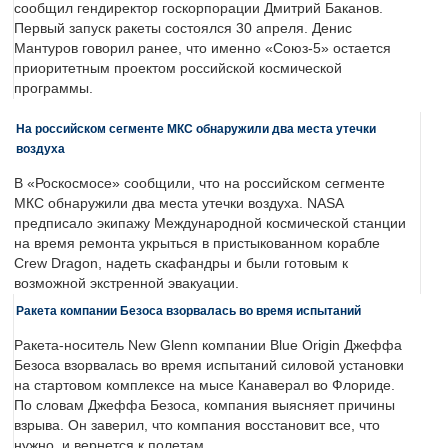
сообщил гендиректор госкорпорации Дмитрий Баканов.
Первый запуск ракеты состоялся 30 апреля. Денис
Мантуров говорил ранее, что именно «Союз-5» остается
приоритетным проектом российской космической
программы.
На российском сегменте МКС обнаружили два места утечки
воздуха
В «Роскосмосе» сообщили, что на российском сегменте
МКС обнаружили два места утечки воздуха. NASA
предписало экипажу Международной космической станции
на время ремонта укрыться в пристыкованном корабле
Crew Dragon, надеть скафандры и были готовым к
возможной экстренной эвакуации.
Ракета компании Безоса взорвалась во время испытаний
Ракета-носитель New Glenn компании Blue Origin Джеффа
Безоса взорвалась во время испытаний силовой установки
на стартовом комплексе на мысе Канаверал во Флориде.
По словам Джеффа Безоса, компания выясняет причины
взрыва. Он заверил, что компания восстановит все, что
нужно, и вернется к полетам.