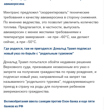
авиакеросина
Минтранс предложил "скорректировать" технические
требования к качеству авиакеросина в сторону снижения.
По мнению ведомства, это позволит увеличить количество
топлива. Предлагается, в частности, выпускать
авиакеросин с менее жесткими требованиями к
температуре замерзания - не при –60°C, как делают
сейчас, а при –50°C.
Где родился, там не пригодился: Дональд Трамп подписал
новый указ по борьбе с "родильным туризмом"
Дональд Трамп попытался обойти недавнее решение
Верховного суда, признавшее незаконным его указ о
запрете на получение гражданства по праву рождения, и
подписал новый указ, направленный на запрет так
называемого "родильного туризма", подразумевающего
приезд в страну на роды для получения ребенком
американского гражданства.
Великобритания ввела санкции против Озон банка и еще пяти
банков из РФ