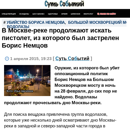
СПЕЦОПЕРАЦИЯ
СКАНДАЛЫ
ШОУ-БИЗНЕС
ЗДОРОВЬЕ
АРМИЯ
ШПИОНАЖ
НЕКРОЛОГ
ПОИСК ПО САЙТУ
#
УБИЙСТВО БОРИСА НЕМЦОВА
,
БОЛЬШОЙ МОСКВОРЕЦКИЙ МО
,
ВОДОЛАЗЫ
В Москве-реке продолжают искать
пистолет, из которого был застрелен
Борис Немцов
[
С
уть
С
о
б
ытий
]
1 апреля 2015, 19:23
Оружие, из которого был убит
оппозиционный политик
Борис Немцов на Большом
Москворецком мосту в ночь
на 28 февраля, до сих пор не
Фото: Илья Шигабеев
найдено. Водолазы
продолжают прочесывать дно Москвы-реки.
Для поиска вещдока привлечена группа водолазов,
которые уже несколько дней осматривают дно Москвы-
реки в западной и северо-западной части города в