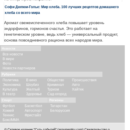
Софи Дюпюи-Голье: Мир хлеба. 100 лучших рецептов домашнего
хлеба со всего мира
Аромат свежеиспеченного хлеба повышает уровень
эндорфинов, гормонов счастья. Это работает на
генетическом уровне, ведь хлеб — универсальный продукт,
основа повседневного рациона всех народов мира.
Новости
Все новости
В мире
Фото
Новости партнеров
Рубрики
Политика
В кино
Общество
Происшествия
Экономика
Шоубиз
Криминал
Авто
Культура
Желтый
Туризм
Хайтек
В театр
Здоровье
Сад-огород
Спорт
Регионы
Футбол
Баскетбол
Татарстан
Хоккей
Автоспорт
Белоруссия
Теннис
Фристайл
Бокс/ММА
© Сетевое издание "Суть событий" (argumentiru.com) Свидетельство о