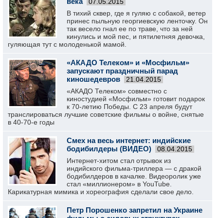
века
07.05.2015
В тихий сквер, где я гуляю с собакой, ветер
принес пыльную георгиевскую ленточку. Он
так весело гнал ее по траве, что за ней
кинулись и мой пес, и пятилетняя девочка,
гуляющая тут с молоденькой мамой.
«АКАДО Телеком» и «Мосфильм»
запускают праздничный парад
киношедевров
21.04.2015
«АКАДО Телеком» совместно с
киностудией «Мосфильм» готовит подарок
к 70-летию Победы. С 23 апреля будут
транслироваться лучшие советские фильмы о войне, снятые
в 40-70-е годы
Смех на весь интернет: индийские
бодибилдеры (ВИДЕО)
08.04.2015
Интернет-хитом стал отрывок из
индийского фильма-триллера — с дракой
бодибилдеров в качалке. Видеоролик уже
стал «миллионером» в YouTube.
Карикатурная мимика и хореография сделали свое дело.
Петр Порошенко запретил на Украине