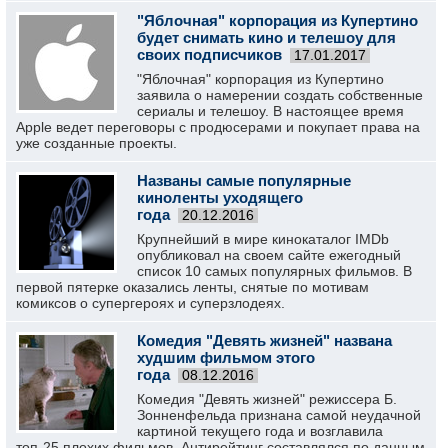
"Яблочная" корпорация из Купертино
будет снимать кино и телешоу для
своих подписчиков
17.01.2017
"Яблочная" корпорация из Купертино
заявила о намерении создать собственные
сериалы‍ и телешоу. В настоящее время
Apple ведет переговоры с продюсерами и покупает права на
уже созданные проекты.
Названы самые популярные
киноленты уходящего
года
20.12.2016
Крупнейший в мире кинокаталог IMDb
опубликовал на своем сайте ежегодный
список 10 самых популярных фильмов. В
первой пятерке оказались ленты, снятые по мотивам
комиксов о супергероях и суперзлодеях.
Комедия "Девять жизней" названа
худшим фильмом этого
года
08.12.2016
Комедия "Девять жизней" режиссера Б.
Зонненфельда признана самой неудачной
картиной текущего года и возглавила
топ-25 плохих фильмов. Антирейтинг составлялся по данным