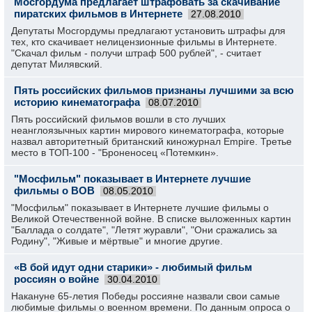
Мосгордума предлагает штрафовать за скачивание
пиратских фильмов в Интернете
27.08.2010
Депутаты Мосгордумы предлагают установить штрафы для
тех, кто скачивает нелицензионные фильмы в Интернете.
"Скачал фильм - получи штраф 500 рублей", - считает
депутат Милявский.
Пять российских фильмов признаны лучшими за всю
историю кинематографа
08.07.2010
Пять российский фильмов вошли в сто лучших
неанглоязычных картин мирового кинематографа, которые
назвал авторитетный британский киножурнал Empire. Третье
место в ТОП-100 - "Броненосец «Потемкин».
"Мосфильм" показывает в Интернете лучшие
фильмы о ВОВ
08.05.2010
"Мосфильм" показывает в Интернете лучшие фильмы о
Великой Отечественной войне. В списке выложенных картин
"Баллада о солдате", "Летят журавли", "Они сражались за
Родину", "Живые и мёртвые" и многие другие.
«В бой идут одни старики» - любимый фильм
россиян о войне
30.04.2010
Накануне 65-летия Победы россияне назвали свои самые
любимые фильмы о военном времени. По данным опроса о