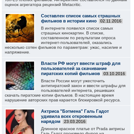
оценок агрегатора рецензий Metacritic.
Составлен список самых страшных
фильмов в истории кино
02.11.2016
В интернете появился список самых
страшных кинокартин. В списке,
составленном по результатам опроса
интернет-пользователей, оказались
несколько сотен фильмов по параметрам: ужас, насилие и
напряжение.
Власти РФ могут ввести штраф для
пользователей за скачивание
пиратских копий фильмов
03.10.2016
Власти России могут ужесточить
антипиратский закон и ввести штрафы для
пользователей интернета, решивших
скачать пиратские копии фильмов. В настоящее время
нарушение авторских прав карается блокировкой ресурса.
Актриса "Бэтмена" Галь Гадот
удивила всех откровенным
нарядом
23.03.2016
Длинное красное платье от Prada актрисы
Галь Гадот произвело фурор на