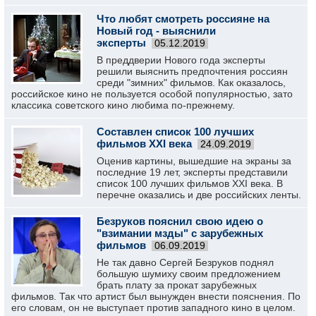
Что любят смотреть россияне на
Новый год - выяснили
эксперты
05.12.2019
В преддверии Нового года эксперты
решили выяснить предпочтения россиян
среди "зимних" фильмов. Как оказалось,
российское кино не пользуется особой популярностью, зато
классика советского кино любима по-прежнему.
Составлен список 100 лучших
фильмов XXI века
24.09.2019
Оценив картины, вышедшие на экраны за
последние 19 лет, эксперты представили
список 100 лучших фильмов XXI века. В
перечне оказались и две российских ленты.
Безруков пояснил свою идею о
"взимании мзды" с зарубежных
фильмов
06.09.2019
Не так давно Сергей Безруков поднял
большую шумиху своим предложением
брать плату за прокат зарубежных
фильмов. Так что артист был вынужден внести пояснения. По
его словам, он не выступает против западного кино в целом.