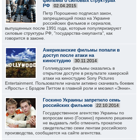
фильмы о силовых структурах
РФ
02.04.2015
Петр Порошенко подписал закон,
запрещающий показ на Украине
российских фильмов и сериалов,
выпущенных после 1991 года, которые популяризируют
силовые структуры РФ, "государства-оккупанта", как
говорится в законе.
Американские фильмы попали в
доступ после атаки на
киностудию
30.11.2014
Голливудские фильмы оказались в
открытом доступе в результате хакерской
атаки на киностудию Sony Pictures
Entertainment. Пользователи начали активно скачивать боевик
«Ярость» с Брэдом Питтом в главной роли и мюзикл «Энни».
Госкино Украины запретило семь
российских фильмов
22.10.2014
Государственное агентство Украины по
вопросам кино (Госкино) приняло решение
не выдавать либо отменить прокатное
свидетельство семи лентам российского
производства, сообщается на сайте агентства.