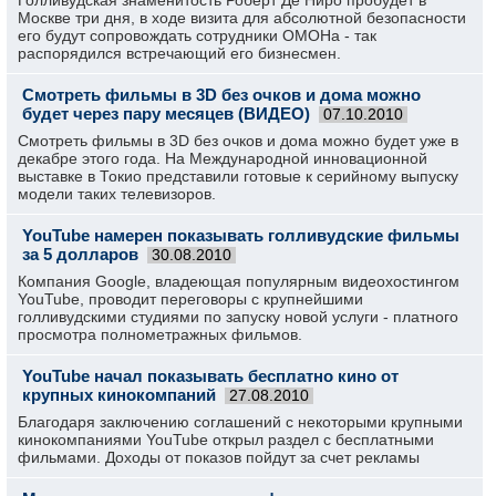
Голливудская знаменитость Роберт Де Ниро пробудет в
Москве три дня, в ходе визита для абсолютной безопасности
его будут сопровождать сотрудники ОМОНа - так
распорядился встречающий его бизнесмен.
Смотреть фильмы в 3D без очков и дома можно
будет через пару месяцев (ВИДЕО)
07.10.2010
Смотреть фильмы в 3D без очков и дома можно будет уже в
декабре этого года. На Международной инновационной
выставке в Токио представили готовые к серийному выпуску
модели таких телевизоров.
YouTube намерен показывать голливудские фильмы
за 5 долларов
30.08.2010
Компания Google, владеющая популярным видеохостингом
YouTube, проводит переговоры с крупнейшими
голливудскими студиями по запуску новой услуги - платного
просмотра полнометражных фильмов.
YouTube начал показывать бесплатно кино от
крупных кинокомпаний
27.08.2010
Благодаря заключению соглашений с некоторыми крупными
кинокомпаниями YouTube открыл раздел с бесплатными
фильмами. Доходы от показов пойдут за счет рекламы