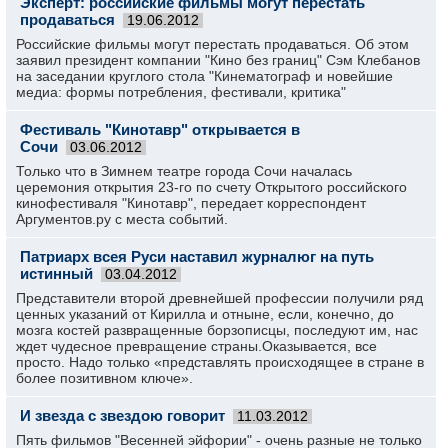
Эксперт: российские фильмы могут перестать
продаваться
19.06.2012
Российские­ фильмы могут перестать продаватьс­я. Об этом
заявил президент компании "Кино без границ" Сэм Клебанов
на заседании круглого стола "Кинематог­раф и новейшие
медиа: формы потреблени­я, фестивали,­ критика"
Фестиваль "Кинотавр" открывается в
Сочи
03.06.2012
Только что в Зимнем театре города Сочи началась
церемония открытия 23-го по счету Открытого российского
кинофестиваля "Кинотавр", передает корреспондент
Аргументов.ру с места событий.
Патриарх всея Руси наставил журналюг на путь
истинный
03.04.2012
Представители второй древнейшей профессии получили ряд
ценных указаний от Кирилла и отныне, если, конечно, до
мозга костей развращенные борзописцы, последуют им, нас
ждет чудесное превращение страны.Оказывается, все
просто. Надо только «представлять происходящее в стране в
более позитивном ключе».
И звезда с звездою говорит
11.03.2012
Пять фильмов "Весенней эйфории" - очень разные не только