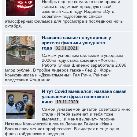
Ноябрь еще не вступил в свои права и
тыквы с ведьмами празднуют свой
законный час в году. Издание «Суть
событий» подготовило список
атмосферных фильмов для просмотра в последнюю ночь
октября.
Названы самые популярные у
зрителя фильмы ушедшего
года
02.01.2021
Самым успешным фильмом в ушедшем
2020-м году стала комедия «Холоп».
Работа Клима Шипенко заработала 2,696
млрд рублей. В тройке лидеров также «Лед 2» Жоры
Крыжовникова и «Джентльмены» Гая Ричи. Рейтинг
представил Фонд кино.
И тут Covid вмешался: названа самая
узнаваемая фраза советского
кино
19.11.2020
Самой узнаваемой цитатой советского кино
стала «И тебя вылечат, и тебя тоже
вылечат… и меня вылечат» героини
Натальи Крачковской в ленте Леонида Гайдая «Иван
Васильевич меняет профессию». В лидерах и еще одна
фраза гайдаевского шедевра.