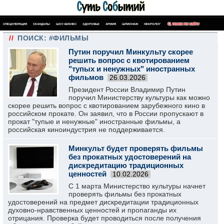
СПЕЦОПЕРАЦИЯ
СКАНДАЛЫ
ШОУ-БИЗНЕС
ЗДОРОВЬЕ
АРМИЯ
ШПИОНАЖ
НЕКРОЛОГ
ПОИСК ПО САЙТУ
//
ПОИСК: #ФИЛЬМЫ
Путин поручил Минкульту скорее
решить вопрос с квотированием
"тупых и ненужных" иностранных
фильмов
26.03.2026
Президент России Владимир Путин
поручил Министерству культуры как можно
скорее решить вопрос с квотированием зарубежного кино в
российском прокате. Он заявил, что в России пропускают в
прокат "тупые и ненужные" иностранные фильмы, а
российская киноиндустрия не поддерживается.
Минкульт будет проверять фильмы
без прокатных удостоверений на
дискредитацию традиционных
ценностей
10.02.2026
С 1 марта Министерство культуры начнет
проверять фильмы без прокатных
удостоверений на предмет дискредитации традиционных
духовно-нравственных ценностей и пропаганды их
отрицания. Проверка будет проводиться после получения