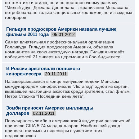
по тематике и стилю, но и по постановочному размаху.
"Милый друг" Деклана Доннелана - экранизация Мопассана,
потребовала не только специальных костюмов, но и звездных
гонораров
Гильдия продюсеров Америки назвала лучшие
фильмы 2011 года
05.01.2012
Самая влиятельная профессиональная организация
Голливуда, Гильдия продюсеров Америки, объявила
номинантов на свою ежегодную награду. Гильдия назовёт
победителей 21 января на церемонии в Лос-Анджелесе.
В России арестовали польского
кинорежиссера
20.11.2011
На завершившемся в конце минувшей недели Минском
международном кинофестивале "Лiстапад" одной из картин,
вызвавшей настоящий ажиотаж среди зрителей, стал фильм
Петра Стасика "Последний день лета".
Зомби приносят Америке миллиарды
долларов
02.11.2011
Популярность зомби в американской индустрии развлечений
принесло США 5,74 млрд долларов. Наибольший доход
приносят фильмы и видеоигры с участием этих
недочеловеков.