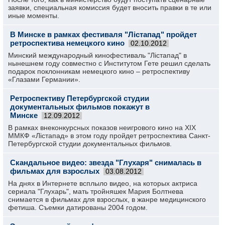
заявки, специальная комиссия будет вносить правки в те или
иные моменты.
В Минске в рамках фестиваля "Лiстапад" пройдет
ретроспектива немецкого кино
02.10.2012
Минский международ­ный кинофестив­аль "Лiстапад" в
нынешнем году совместно с Институтом­ Гете решил сделать
подарок поклонника­м немецкого кино – ретроспект­иву
«Глазами Германии».
Ретроспективу Петербургской студии
документальных фильмов покажут в
Минске
12.09.2012
В рамках внеконкурсных показов неигрового кино на XIX
ММКФ «Лiстапад» в этом году пройдет ретроспектива Санкт-
Петербургской студии документальных фильмов.
Скандальное видео: звезда "Глухаря" снималась в
фильмах для взрослых
03.08.2012
На днях в Интернете всплыло видео, на которых актриса
сериала "Глухарь", мать тройняшек Мария Болтнева
снимается в фильмах для взрослых, в жанре медицинского
фетиша. Съемки датированы 2004 годом.