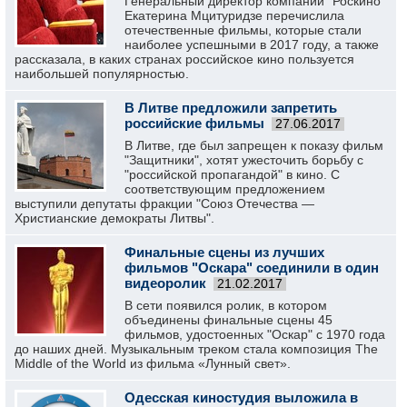
Генеральный директор компании "Роскино"
Екатерина Мцитуридзе перечислила
отечественные фильмы, которые стали
наиболее успешными в 2017 году, а также
рассказала, в каких странах российское кино пользуется
наибольшей популярностью.
В Литве предложили запретить
российские фильмы
27.06.2017
В Литве, где был запрещен к показу фильм
"Защитники", хотят ужесточить борьбу с
"российской пропагандой" в кино. С
соответствующим предложением
выступили депутаты фракции "Союз Отечества —
Христианские демократы Литвы".
Финальные сцены из лучших
фильмов "Оскара" соединили в один
видеоролик
21.02.2017
В сети появился ролик, в котором
объединены финальные сцены 45
фильмов, удостоенных "Оскар" с 1970 года
до наших дней. Музыкальным треком стала композиция The
Middle of the World из фильма «Лунный свет».
Одесская киностудия выложила в