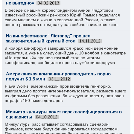
не выгодно»
04.02.2013
В беседе с нашим корреспондентом Анной Федотовой
известный российский режиссер Юрий Грымов поделился
своим мнением о жизни в современной России, а также
честно рассказал о том, как у нас сейчас снимается кино.
На кинофестивале "Лiстапад" прошел
заключительный круглый стол
14.11.2012
9 ноября кинофорум завершился красочной церемонией
закрытия, а уже на следующий день, 10 ноября в кинотеатре
«Центральный» прошел круглый стол по итогам
кинофестиваля, сообщили в пресс-службе кинофорума
Американская компания-производитель порно
получит $ 1.5 млн
03.11.2012
Flava Works, американский производитель гей-порно,
выиграл дело против интернет-пользователя, разместившего
их фильмы без разрешения. За каждую киноленту назначен
штраф в 150 тысяч долларов.
Министр культуры хочет переквалифицироваться в
сценаристы
04.10.2012
Минкультуры рассчитывает согласовывать сценарии
фильмов, которые будут финансироваться государством.
После того, как в министерство будут поступать сценарные