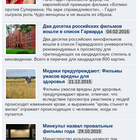
европейской премьере фильма «Бэтмен
против Супермена: На заре справедливости», - Гадот
сыграла роль Чудо-женщины и не вышла из образа.
Два десятка российских фильмов
вошли в список Гарварда
04.02.2016
Два десятка российских кинофильмов
вошли в список Гарвардского университета,
рекомендуемых к просмотру для
претендующих на кандидатскую степень в
киноведении. Всего в перечне для кандидатов 800 картин.
Медики предупреждают: Фильмы
ужасов вредны для
здоровья
21.12.2015
Фильмы ужасов вредны для здоровья,
предупреждают врачи, отмечая, что
вследствие просмотра ужастиков у людей
происходят изменения крови, и выражение "кровь стынет в
жилах" отражает происходящее с человеком, когда он
пугается.
Минкульт назвал провальные
фильмы года
29.10.2015
Министерство культуры назвало три