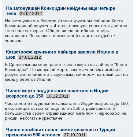
На затонувшей Конкордии найдены еще четыре
тела
23.02.2012
На затонувшем у берегов Италии круизном лайнере Коста
Конкордия обнаружены 4 тела, накануне спасатели достали
тела еще четверых. Общее число погибших теперь
составляет 25 человек, неизвестной остается судьба 7
человек.
Катастрофа круизного лайнера ввергла Италию в
шок
14.01.2012
В Средиземном море растет число жертв на лайнере "Коста
Конкордиа". По меньшей мере, восемь человек погибли в
результате инцидента с круизным лайнером, который сел на
мель у берегов Италии.
Число жертв поддельного алкоголя в Индии
возросло до 150
16.12.2011
Число жертв поддельного алкоголя в Индии возросло до 150,
в больницах остаются еще почти 350 отравившихся. В
большинстве своем отравившиеся метилом - чернорабочие,
рикши, небогатые крестьяне.
Число погибших после землетрясения в Турции
превысило 500 человек
27.10.2011