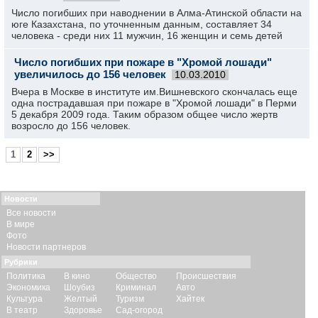
Число погибших при наводнении в Алма-Атинской области на
юге Казахстана, по уточненным данным, составляет 34
человека - среди них 11 мужчин, 16 женщин и семь детей
Число погибших при пожаре в "Хромой лошади"
увеличилось до 156 человек
10.03.2010
Вчера в Москве в институте им.Вишневского скончалась еще
одна пострадавшая при пожаре в "Хромой лошади" в Перми
5 декабря 2009 года. Таким образом общее число жертв
возросло до 156 человек.
1
2
>>
Новости
Все новости
В мире
Фото
Новости партнеров
Рубрики
Политика
В кино
Общество
Происшествия
Экономика
Шоубиз
Криминал
Авто
Культура
Желтый
Туризм
Хайтек
В театр
Здоровье
Сад-огород