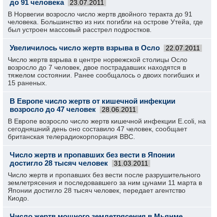
до 91 человека
23.07.2011
В Норвегии возросло число жертв двойного теракта до 91
человека. Большинство из них погибли на острове Утейа, где
был устроен массовый расстрел подростков.
Увеличилось число жертв взрыва в Осло
22.07.2011
Число жертв взрыва в центре норвежской столицы Осло
возросло до 7 человек, двое пострадавших находятся в
тяжелом состоянии. Ранее сообщалось о двоих погибших и
15 раненых.
В Европе число жертв от кишечной инфекции
возросло до 47 человек
28.06.2011
В Европе возросло число жертв кишечной инфекции E.coli, на
сегодняшний день оно составило 47 человек, сообщает
британская телерадиокорпорация BBC.
Число жертв и пропавших без вести в Японии
достигло 28 тысяч человек
31.03.2011
Число жертв и пропавших без вести после разрушительного
землетрясения и последовавшего за ним цунами 11 марта в
Японии достигло 28 тысяч человек, передает агентство
Киодо.
Число жертв мощного землетрясения в Мьянме