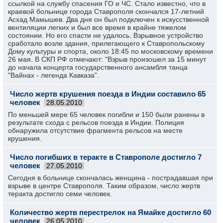
ссылкой на службу спасения ГО и ЧС. Стало известно, что в
краевой больнице города Ставрополя скончался 17-летний
Асхад Мамышев. Два дня он был подключен к искусственной
вентиляции легких и был все время в крайне тяжелом
состоянии. Но его спасти не удалось. Взрывное устройство
сработало возле здания, прилегающего к Ставропольскому
Дому культуры и спорта, около 18:45 по московскому времени
26 мая. В СКП РФ отмечают: "Взрыв произошел за 15 минут
до начала концерта государственного ансамбля танца
"Вайнах - легенда Кавказа".
Число жертв крушения поезда в Индии составило 65
человек
28.05.2010
По меньшей мере 65 человек погибли и 150 были ранены в
результате схода с рельсов поезда в Индии. Полиция
обнаружила отсутствие фрагмента рельсов на месте
крушения.
Число погибших в теракте в Ставрополе достигло 7
человек
27.05.2010
Сегодня в больнице скончалась женщина - пострадавшая при
взрыве в центре Ставрополя. Таким образом, число жертв
теракта достигло семи человек.
Количество жертв перестрелок на Ямайке достигло 60
человек
26.05.2010