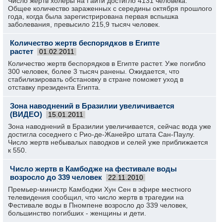
Число жертв холеры на Гаити достигло 4131 человека.
Общее количество зараженных с середины октября прошлого
года, когда была зарегистрирована первая вспышка
заболевания, превысило 215,9 тысяч человек.
Количество жертв беспорядков в Египте
растет
01.02.2011
Количество жертв беспорядков в Египте растет. Уже погибло
300 человек, более 3 тысяч ранены. Ожидается, что
стабилизировать обстановку в стране поможет уход в
отставку президента Египта.
Зона наводнений в Бразилии увеличивается
(ВИДЕО)
15.01.2011
Зона наводнений в Бразилии увеличивается, сейчас вода уже
достигла соседнего с Рио-де-Жанейро штата Сан-Паулу.
Число жертв небывалых паводков и селей уже приближается
к 550.
Число жертв в Камбодже на фестивале воды
возросло до 339 человек
22.11.2010
Премьер-министр Камбоджи Хун Сен в эфире местного
телевидения сообщил, что число жертв в трагедии на
Фестивале воды в Пномпене возросло до 339 человек,
большинство погибших - женщины и дети.