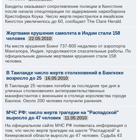
Бандиты оказывают сопротивление полиции в Кингстоне
после начала спецоперации по задержанию наркобарона
Кристофера Коука. Число жертв перестрелок в ямайском
Кингстон увеличилось до 60, сообщает The Clare Herald.
Жертвами крушения самолета в Индии стали 158
человек
22.05.2010
На месте крушения Боинг 737-800 недалеко от аэропорта
Мангалора, Индия, продолжаются спасательные работы. По
официальным данным жертвами крушения стали 158
человек.
В Таиланде число жертв столкновений в Бангкоке
возросло до 25
16.05.2010
В Таиланде 25 человек погибли за последние три дня в
уличных столкновениях антиправительственных
манифестантов с военными в столице королевства городе
Бангкок. Около 200 человек получили ранения.
МЧС РФ: число жертв трагедии на "Распадской"
выросло до 47 человек
11.05.2010
На официальном сайте МЧС РФ появилась информация о
том, что число жертв трагедии на шахте "Распадской" в
Кемеровской области выросло до 47 человек. Судьба 43