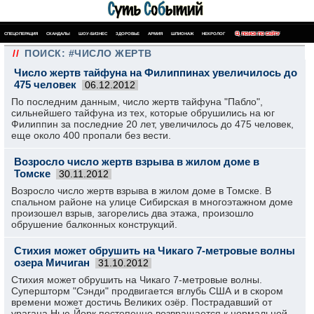
СПЕЦОПЕРАЦИЯ
СКАНДАЛЫ
ШОУ-БИЗНЕС
ЗДОРОВЬЕ
АРМИЯ
ШПИОНАЖ
НЕКРОЛОГ
ПОИСК ПО САЙТУ
//
ПОИСК: #ЧИСЛО ЖЕРТВ
Число жертв тайфуна на Филиппинах увеличилось до
475 человек
06.12.2012
По последним данным, число жертв тайфуна "Пабло",
сильнейшего тайфуна из тех, которые обрушились на юг
Филиппин за последние 20 лет, увеличилось до 475 человек,
еще около 400 пропали без вести.
Возросло число жертв взрыва в жилом доме в
Томске
30.11.2012
Возросло число жертв взрыва в жилом доме в Томске. В
спальном районе на улице Сибирская в многоэтажном доме
произошел взрыв, загорелись два этажа, произошло
обрушение балконных конструкций.
Стихия может обрушить на Чикаго 7-метровые волны
озера Мичиган
31.10.2012
Стихия может обрушить на Чикаго 7-метровые волны.
Супершторм "Сэнди" продвигается вглубь США и в скором
времени может достичь Великих озёр. Пострадавший от
урагана Нью-Йорк постепенно возвращается к нормальной