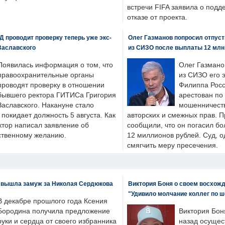
встречи FIFA заявила о под
отказе от проекта.
 проводит проверку теперь уже экс-
Олег Газманов попросил отпуст
Заславского
из СИЗО после выплаты 12 млн
Появилась информация о том, что
Олег Газмано
правоохранительные органы
из СИЗО его 
проводят проверку в отношении
Филиппа Росс
бывшего ректора ГИТИСа Григория
арестован по
Заславского. Накануне стало
мошенничеств
н покидает должность 5 августа. Как
авторских и смежных прав. П
ктор написал заявление об
сообщили, что он погасил бо
бственному желанию.
12 миллионов рублей. Суд, о
смягчить меру пресечения.
 вышла замуж за Николая Сердюкова
Виктория Боня о своем восхожд
"Удивило молчание коллег по ш
В декабре прошлого года Ксения
Бородина получила предложение
Виктория Бон
руки и сердца от своего избранника
назад осущес