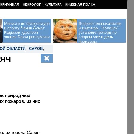
КРИМИНАЛ
НЕКРОЛОГ
КУЛЬТУРА
КНИЖНАЯ ПОЛКА
Министр по физкультуре
Вопреки злопыхателям
и спорту Чечни Ахмат
и критикам, "Колобок"
Кадыров удостоен
установил рекорд по
звания Героя республики
сборам уже в день
премьеры
ОЙ ОБЛАСТИ
,
САРОВ
,
сяч
гов природных
х пожаров, из них
родах города Саров,