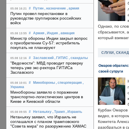
#
Путин
, назначение
, армия
05.08 16:21
Путин провел перестановки в
руководстве группировок российских
войск
Однако, по слов
сбрасывается, а
#
Армия
, Индия
, авиация
05.08 13:55
который взимает
Министр обороны Индии закрыл вопрос
о приобретении Су-57: истребитель
покупать не планируют
СЛУХИ, СКАН
#
Заславский
, ГИТИС
, скандалы
05.08 12:16
"Ведомости": МВД проводит проверку
Омаров обратилс
теперь уже экс-ректора ГИТИСа
своей супруги
Заславского
#
Минобороны
, спецоперация
,
05.08 10:01
Украина
Минобороны заявило о поражении
транспортно-логистических центров в
Киеве и Киевской области
Курбан Омаров в
#
Нетаньяху
, Трамп
, Израиль
05.08 09:55
видео, в которо
Нетаньяху заявил, что Израиль не
соглашался с планом трамповского
Комитета Алекс
"Совета мира" по разоружению ХАМАС
разобраться в с