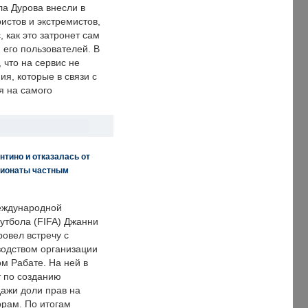
ла Дурова внесли в
истов и экстремистов,
, как это затронет сам
 его пользователей. В
что на сервис не
я, которые в связи с
я на самого
нтино и отказалась от
пионаты частным
еждународной
тбола (FIFA) Джанни
овел встречу с
одством организации
м Рабате. На ней в
т по созданию
дажи доли прав на
рам. По итогам