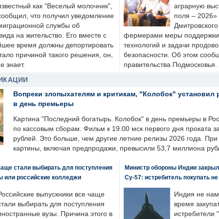
известный как "Веселый молочник",
аграрную выс
сообщил, что получил уведомление
поля – 2026»
миграционной службы об
Дмитровского 
ида на жительство. Его вместе с
фермерами меры поддержки
йшее время должны депортировать
технологий и задачи продов
стало причиной такого решения, он,
безопасности. Об этом сооб
е знает.
правительства Подмосковья.
ИКАЦИИ
Вопреки злопыхателям и критикам, "Колобок" установил 
в день премьеры
Картина "Последний богатырь. Колобок" в день премьеры в Ро
по кассовым сборам. Фильм к 19.00 мск первого дня проката 
рублей. Это больше, чем другие летние релизы 2026 года. Пр
картины, включая предпродажи, превысили 53,7 миллиона руб
чаще стали выбирать для поступления
Министр обороны Индии закрыл
ы или российские колледжи
Су-57: истребитель покупать н
Российские выпускники все чаще
Индия не нам
стали выбирать для поступления
время закупа
иностранные вузы. Причина этого в
истребители "