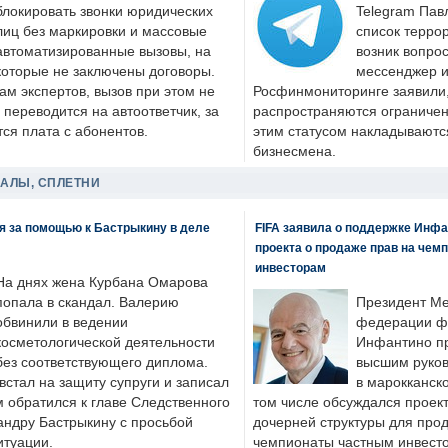
блокировать звонки юридических
Telegram Пав
лиц без маркировки и массовые
список террор
автоматизированные вызовы, на
возник вопрос
которые не заключены договоры.
мессенджер и
ам экспертов, вызов при этом не
Росфинмониторинге заявили, 
 переводится на автоответчик, за
распространяются ограничени
ся плата с абонентов.
этим статусом накладываютс
бизнесмена.
ДАЛЫ, СПЛЕТНИ
я за помощью к Бастрыкину в деле
FIFA заявила о поддержке Инфа
проекта о продаже прав на чем
инвесторам
На днях жена Курбана Омарова
попала в скандал. Валерию
Президент М
обвинили в ведении
федерации фу
косметологической деятельности
Инфантино пр
без соответствующего диплома.
высшим руков
стал на защиту супруги и записал
в марокканско
м обратился к главе Следственного
том числе обсуждался проек
андру Бастрыкину с просьбой
дочерней структуры для про
итуации.
чемпионаты частным инвесто