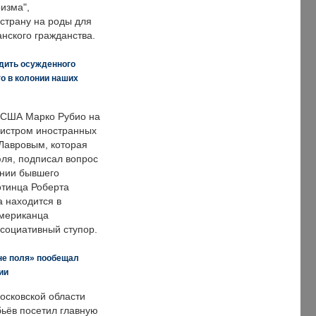
изма",
страну на роды для
нского гражданства.
дить осужденного
о в колонии наших
 США Марко Рубио на
нистром иностранных
Лавровым, которая
ля, подписал вопрос
нии бывшего
отинца Роберта
а находится в
американца
ссоциативный ступор.
не поля» пообещал
ии
осковской области
ьёв посетил главную