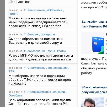
Шереметьево
жесткими требо
- не при –60°C,
#
Решетников
, Wildberries
,
06.08 17:27
налоги
Минэкономразвития прорабатывает
Великобритания в
меры поддержки предпринимателей
после атак на склады Wildberries
пяти банков из Р
#
Омаров
, скандалы
06.08 16:27
Омаров обратился за помощью к
Бастрыкину в деле своей супруги
#
образование
, вузы
, квоты
06.08 15:33
Ректор МГИМО предложил ввести квоты
шесть судов. По
для олимпиадников при приеме в вузы
банк. Там заяви
обычном режиме
#
минобороны
, спецоперация
,
06.08 15:04
ТЭК
работу.
Минобороны заявило о поражении
объектов ТЭК и логистических центров
на Украине
«Веселый молочни
получил уведомл
#
Великобритания
, санкции
,
06.08 13:18
Озонбанк
Великобритания ввела санкции против
Озон банка и еще пяти банков из РФ