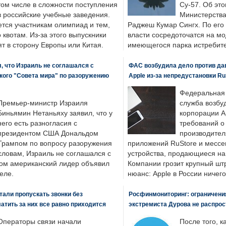
том числе в сложности поступления
Су-57. Об это
в российские учебные заведения.
Министерства
ется участникам олимпиад и тем,
Раджеш Кумар Сингх. По его
о квотам. Из-за этого выпускники
власти сосредоточатся на м
т в сторону Европы или Китая.
имеющегося парка истребит
, что Израиль не соглашался с
ФАС возбудила дело против да
кого "Совета мира" по разоружению
Apple из-за непредустановки Ru
Федеральная
Премьер-министр Израиля
служба возбу
Биньямин Нетаньяху заявил, что у
корпорации A
него есть разногласия с
требований о
президентом США Дональдом
производител
Трампом по вопросу разоружения
приложений RuStore и месс
словам, Израиль не соглашался с
устройства, продающиеся на
ром американский лидер объявил
Компании грозит крупный штр
еле.
нюанс: Apple в России ничего
али пропускать звонки без
Росфинмониторинг: ограничения
латить за них все равно приходится
экстремиста Дурова не распрос
Операторы связи начали
После того, к