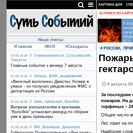
КАРТИНА ДНЯ
СПЕ
ПОИСК ПО САЙТ
В Ека
загор
логис
Wildb
Наши ленты:
ВСУ
#Главная
#ВСЯ
#Скандалы
#
РОССИИ
,
ПРИ
Пожары
#
Главныеновости
, Сутьсобытий
,
07.08 18:49
7августа
Главные события к вечеру 7 августа
гектар
#
Уолкер
, ВНЖ
, выдворение
07.08 18:46
«Веселый молочник» Джастас Уолкер в
4 августа 20
ужасе - он получил уведомление ФМС о
депортации из России
За последние 
пожаров. На д
#
кино
, премьера
, Колобок
07.08 18:35
торфяных – 24
Вопреки злопыхателям и критикам,
"Колобок" установил рекорд по сборам
Общее число же
уже в день премьеры
Лес горит на п
#
МО
, Воробьев
, Деньполя
07.08 18:29
Наиболее сложн
Губернатор Подмосковья на «Дне поля»