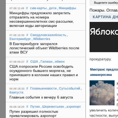
0
Выделите ошибку
#
сим-карты
, дети
, Минцифры
07.08 11:49
Пожары. Оглав
Минцифры предложило запретить
КАРТИНА Д
отправлять на номера
несовершеннолетних смс-рассылки,
включая коды авторизации
#
Свердловскаяобласть
,
07.08 10:39
Екатеринбург
, Wildberries
В Екатеринбурге загорелся
логистический объект Wildberries после
атаки ВСУ
прокуратуру.
#
США
, Гилман
, обмен
07.08 09:27
США попросили Россию освободить
Минтранс предлож
осужденного бывшего морпеха, не
принявшего в колонии наших правил и
авиакеросина
норм
#
Главныеновости
, Сутьсобытий
,
06.08 18:33
6августа
Главные события к вечеру 6 августа
#
Путин
, Шереметьево
, аэропорт
06.08 18:25
увеличить колич
Путин разрешил полностью
частности, выпу
приватизировать аэропорт