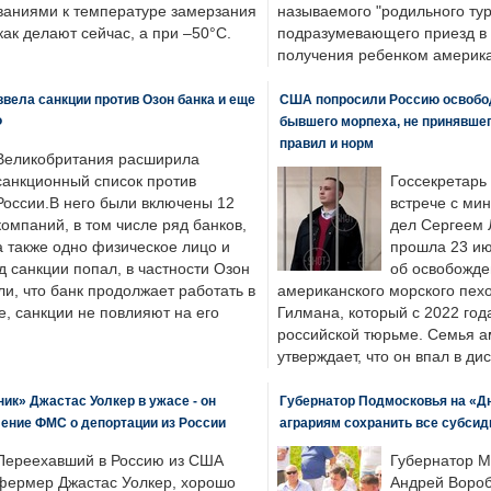
ваниями к температуре замерзания
называемого "родильного тур
 как делают сейчас, а при –50°C.
подразумевающего приезд в 
получения ребенком америка
вела санкции против Озон банка и еще
США попросили Россию освобо
Ф
бывшего морпеха, не принявшег
правил и норм
Великобритания расширила
санкционный список против
Госсекретарь
России.В него были включены 12
встрече с ми
компаний, в том числе ряд банков,
дел Сергеем 
а также одно физическое лицо и
прошла 23 ию
д санкции попал, в частности Озон
об освобожде
ли, что банк продолжает работать в
американского морского пех
, санкции не повлияют на его
Гилмана, который с 2022 год
российской тюрьме. Семья 
утверждает, что он впал в ди
к» Джастас Уолкер в ужасе - он
Губернатор Подмосковья на «Д
ение ФМС о депортации из России
аграриям сохранить все субсид
Переехавший в Россию из США
Губернатор М
фермер Джастас Уолкер, хорошо
Андрей Вороб