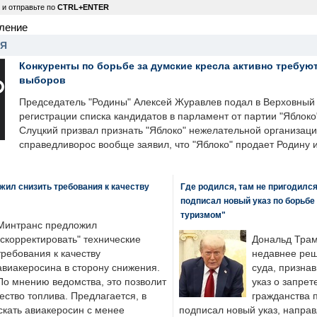
 и отправьте по
CTRL+ENTER
ление
НЯ
Конкуренты по борьбе за думские кресла активно требуют
выборов
Председатель "Родины" Алексей Журавлев подал в Верховный 
регистрации списка кандидатов в парламент от партии "Яблок
Слуцкий призвал признать "Яблоко" нежелательной организаци
справедливорос вообще заявил, что "Яблоко" продает Родину 
ил снизить требования к качеству
Где родился, там не пригодилс
подписал новый указ по борьбе
туризмом"
Минтранс предложил
"скорректировать" технические
Дональд Трам
требования к качеству
недавнее реш
авиакеросина в сторону снижения.
суда, призна
По мнению ведомства, это позволит
указ о запрет
ество топлива. Предлагается, в
гражданства 
скать авиакеросин с менее
подписал новый указ, направ