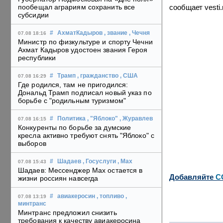
сообщает vesti.
пообещал аграриям сохранить все
субсидии
#
АхматКадыров
, звание
, Чечня
07.08 18:16
Министр по физкультуре и спорту Чечни
Ахмат Кадыров удостоен звания Героя
республики
#
Трамп
, гражданство
, США
07.08 16:29
Где родился, там не пригодился:
Дональд Трамп подписал новый указ по
борьбе с "родильным туризмом"
#
Политика
, "Яблоко"
, Журавлев
07.08 16:15
Конкуренты по борьбе за думские
кресла активно требуют снять "Яблоко" с
выборов
#
Шадаев
, Госуслуги
, Max
07.08 15:43
Шадаев: Мессенджер Max остается в
Добавляйте
C
жизни россиян навсегда
#
авиакеросин
, топливо
,
07.08 13:19
минтранс
Минтранс предложил снизить
требования к качеству авиакеросина