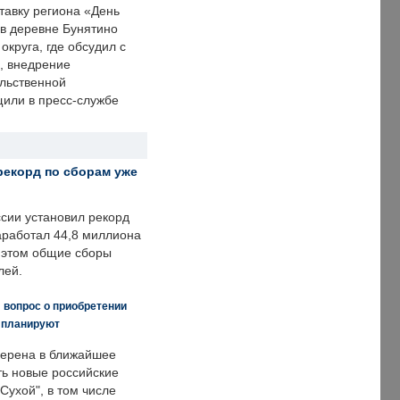
тавку региона «День
 в деревне Бунятино
округа, где обсудил с
, внедрение
ольственной
щили в пресс-службе
рекорд по сборам уже
ссии установил рекорд
заработал 44,8 миллиона
и этом общие сборы
лей.
 вопрос о приобретении
е планируют
ерена в ближайшее
ть новые российские
Сухой", в том числе