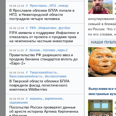
#
Ярославль
, НПЗ
, пожар
06.08 12:48
В Ярославле обломки БПЛА попали в
НПЗ, в Нижегородской области
пострадали четыре человека
аннулировании в
семьей в ближа
#
FIFA
, Инфантино
, футбол
06.08 12:08
из России. Что 
FIFA заявила о поддержке Инфантино и
по его словам, н
отказалась от проекта о продаже прав
на чемпионаты частным инвесторам
НАШИ ПУБЛ
#
бензин
, топливо
, евро-2
06.08 11:25
Правительство РФ разрешило ввоз и
продажу бензина стандартов вплоть до
«Евро-2»
#
Тверскаяобласть
,
06.08 10:04
Ярославскаяобласть
, беспилотники
В Тверской области обломки БПЛА
повредили фасад логистического
Выпускники все 
комплекса Wildberries
иностранные вуз
#
израиль
, кирпиченок
,
06.08 09:26
задержание
Посольство России проверяет данные
об аресте историка Артема Кирпиченка
в Израиле