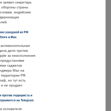
м заявил секретарь
 обороны страны
 словам, индийские
одернизации
елей.
вно ушедшей из РФ
Store и Max
 антимонопольная
дила дело против
pple за неисполнения
 предустановке
ями гаджетов
енджера Max на
 территории РФ.
аф, но тут есть
 и не продает.
 против террориста и
траняются на Telegram
ак основателя