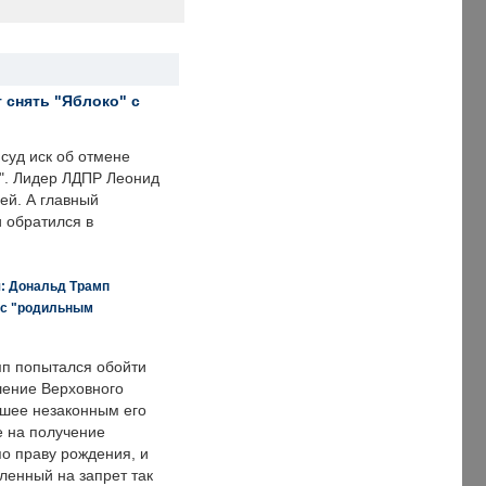
 снять "Яблоко" с
суд иск об отмене
о". Лидер ЛДПР Леонид
ей. А главный
и обратился в
я: Дональд Трамп
 с "родильным
п попытался обойти
ение Верховного
вшее незаконным его
е на получение
по праву рождения, и
ленный на запрет так