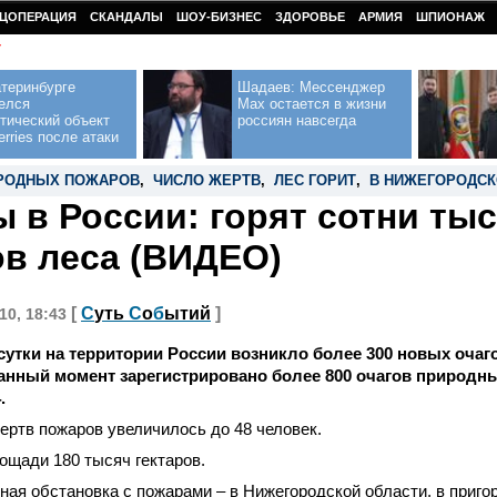
ЦОПЕРАЦИЯ
СКАНДАЛЫ
ШОУ-БИЗНЕС
ЗДОРОВЬЕ
АРМИЯ
ШПИОНАЖ
У
теринбурге
Шадаев: Мессенджер
елся
Max остается в жизни
тический объект
россиян навсегда
erries после атаки
РОДНЫХ ПОЖАРОВ
,
ЧИСЛО ЖЕРТВ
,
ЛЕС ГОРИТ
,
В НИЖЕГОРОДСК
 в России: горят сотни ты
ов леса (ВИДЕО)
[
С
уть
С
о
б
ытий
]
10, 18:43
сутки на территории России возникло более 300 новых оча
анный момент зарегистрировано более 800 очагов природны
.
ртв пожаров увеличилось до 48 человек.
лощади 180 тысяч гектаров.
ая обстановка с пожарами – в Нижегородской области, в приго