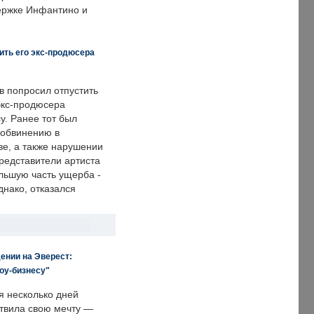
держке Инфантино и
ить его экс-продюсера
в попросил отпустить
экс-продюсера
у. Ранее тот был
 обвинению в
е, а также нарушении
редставители артиста
льшую часть ущерба -
днако, отказался
ении на Эверест:
оу-бизнесу"
я несколько дней
твила свою мечту —