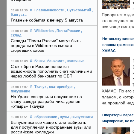
#
Главныеновости
, Сутьсобытий
,
05.08 18:39
Приоритет отда
5августа
Главные события к вечеру 5 августа
кто поступает п
все чаще смотря
#
Wildberries
, ПочтаРоссии
,
05.08 18:38
склад
Нетаньяху заявил
Склады "Почты России" могут быть
планом трамповс
переданы в Wildberries вместо
сгоревших хабов
ХАМАС
#
банки
, банкомат
, наличные
05.08 18:03
С октября в России появится
возможность пополнять счет наличными
через любой банкомат по СБП
#
Ткачук
, екатеринбург
,
05.08 17:07
ХАМАС. По его 
покушение
На Урале совершили покушение на
планом, о кото
главу завода-разработчика дронов
на прошлой нед
«Упырь» Ткачука
Операторы перест
#
образование
, вузы
, выпускники
05.08 16:51
маркировки, но п
Выпускники все чаще стали выбирать
для поступления иностранные вузы или
российские колледжи