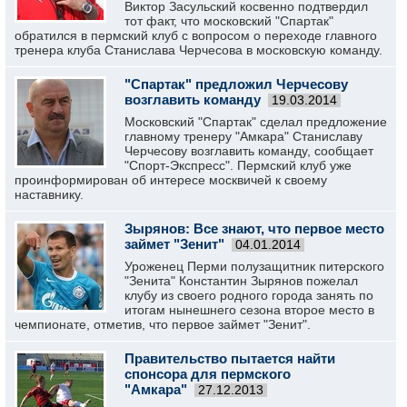
Виктор Засульский косвенно подтвердил
тот факт, что московский "Спартак"
обратился в пермский клуб с вопросом о переходе главного
тренера клуба Станислава Черчесова в московскую команду.
"Спартак" предложил Черчесову
возглавить команду
19.03.2014
Московский "Спартак" сделал предложение
главному тренеру "Амкара" Станиславу
Черчесову возглавить команду, сообщает
"Спорт-Экспресс". Пермский клуб уже
проинформирован об интересе москвичей к своему
наставнику.
Зырянов: Все знают, что первое место
займет "Зенит"
04.01.2014
Уроженец Перми полузащитник питерского
"Зенита" Константин Зырянов пожелал
клубу из своего родного города занять по
итогам нынешнего сезона второе место в
чемпионате, отметив, что первое займет "Зенит".
Правительство пытается найти
спонсора для пермского
"Амкара"
27.12.2013