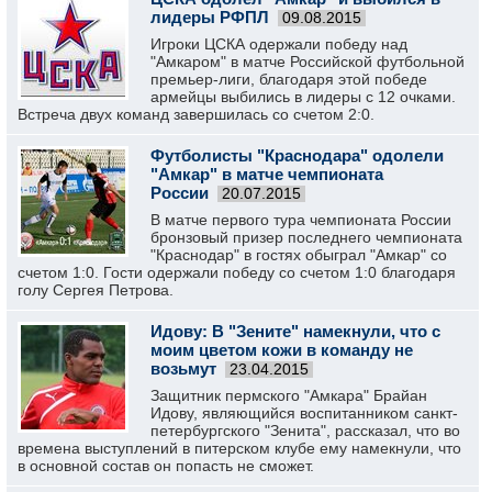
лидеры РФПЛ
09.08.2015
Игроки ЦСКА одержали победу над
"Амкаром" в матче Российской футбольной
премьер-лиги, благодаря этой победе
армейцы выбились в лидеры с 12 очками.
Встреча двух команд завершилась со счетом 2:0.
Футболисты "Краснодара" одолели
"Амкар" в матче чемпионата
России
20.07.2015
В матче первого тура чемпионата России
бронзовый призер последнего чемпионата
"Краснодар" в гостях обыграл "Амкар" со
счетом 1:0. Гости одержали победу со счетом 1:0 благодаря
голу Сергея Петрова.
Идову: В "Зените" намекнули, что с
моим цветом кожи в команду не
возьмут
23.04.2015
Защитник пермского "Амкара" Брайан
Идову, являющийся воспитанником санкт-
петербургского "Зенита", рассказал, что во
времена выступлений в питерском клубе ему намекнули, что
в основной состав он попасть не сможет.