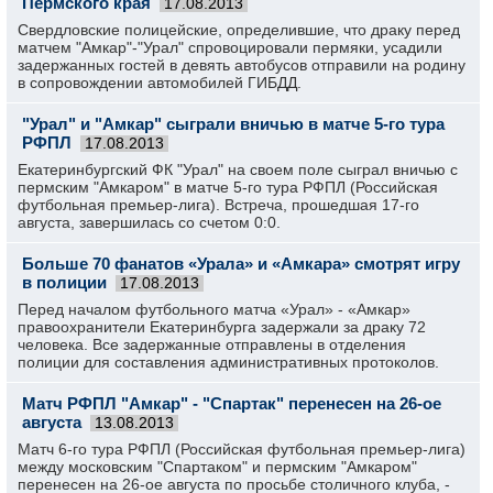
Пермского края
17.08.2013
Свердловские полицейские, определившие, что драку перед
матчем "Амкар"-"Урал" спровоцировали пермяки, усадили
задержанных гостей в девять автобусов отправили на родину
в сопровождении автомобилей ГИБДД.
"Урал" и "Амкар" сыграли вничью в матче 5-го тура
РФПЛ
17.08.2013
Екатеринбургский ФК "Урал" на своем поле сыграл вничью с
пермским "Амкаром" в матче 5-го тура РФПЛ (Российская
футбольная премьер-лига). Встреча, прошедшая 17-го
августа, завершилась со счетом 0:0.
Больше 70 фанатов «Урала» и «Амкара» смотрят игру
в полиции
17.08.2013
Перед началом футбольного матча «Урал» - «Амкар»
правоохранители Екатеринбурга задержали за драку 72
человека. Все задержанные отправлены в отделения
полиции для составления административных протоколов.
Матч РФПЛ "Амкар" - "Спартак" перенесен на 26-ое
августа
13.08.2013
Матч 6-го тура РФПЛ (Российская футбольная премьер-лига)
между московским "Спартаком" и пермским "Амкаром"
перенесен на 26-ое августа по просьбе столичного клуба, -