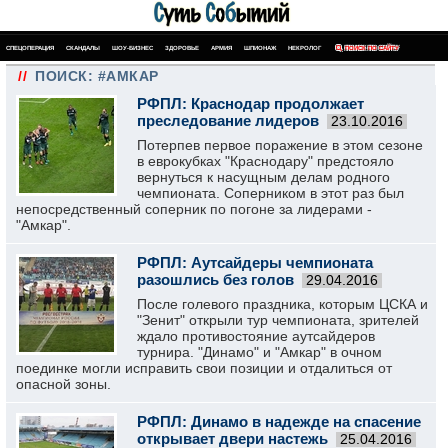
СПЕЦОПЕРАЦИЯ
СКАНДАЛЫ
ШОУ-БИЗНЕС
ЗДОРОВЬЕ
АРМИЯ
ШПИОНАЖ
НЕКРОЛОГ
ПОИСК ПО САЙТУ
//
ПОИСК: #АМКАР
РФПЛ: Краснодар продолжает
преследование лидеров
23.10.2016
Потерпев первое поражение в этом сезоне
в еврокубках "Краснодару" предстояло
вернуться к насущным делам родного
чемпионата. Соперником в этот раз был
непосредственный соперник по погоне за лидерами -
"Амкар".
РФПЛ: Аутсайдеры чемпионата
разошлись без голов
29.04.2016
После голевого праздника, которым ЦСКА и
"Зенит" открыли тур чемпионата, зрителей
ждало противостояние аутсайдеров
турнира. "Динамо" и "Амкар" в очном
поединке могли исправить свои позиции и отдалиться от
опасной зоны.
РФПЛ: Динамо в надежде на спасение
открывает двери настежь
25.04.2016