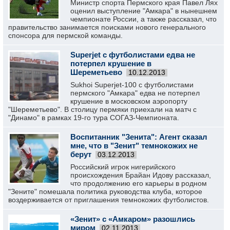
Министр спорта Пермского края Павел Лях
оценил выступление "Амкара" в нынешнем
чемпионате России, а также рассказал, что
правительство занимается поисками нового генерального
спонсора для пермской команды.
Superjet с футболистами едва не
потерпел крушение в
Шереметьево
10.12.2013
Sukhoi Superjet-100 с футболистами
пермского "Амкара" едва не потерпел
крушение в московском аэропорту
"Шереметьево". В столицу пермяки приехали на матч с
"Динамо" в рамках 19-го тура СОГАЗ-Чемпионата.
Воспитанник "Зенита": Агент сказал
мне, что в "Зенит" темнокожих не
берут
03.12.2013
Российский игрок нигерийского
происхождения Брайан Идову рассказал,
что продолжению его карьеры в родном
"Зените" помешала политика руководства клуба, которое
воздерживается от приглашения темнокожих футболистов.
«Зенит» с «Амкаром» разошлись
миром
02.11.2013