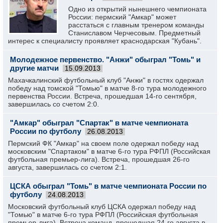
Одно из открытий нынешнего чемпионата
России: пермский "Амкар" может
расстаться с главным тренером команды
Станиславом Черчесовым. Предметный
интерес к специалисту проявляет краснодарская "Кубань".
Молодежное первенство. "Анжи" обыграл "Томь" и
другие матчи
15.09.2013
Махачкалинский футбольный клуб "Анжи" в гостях одержал
победу над томской "Томью" в матче 8-го тура молодежного
первенства России. Встреча, прошедшая 14-го сентября,
завершилась со счетом 2:0.
"Амкар" обыграл "Спартак" в матче чемпионата
России по футболу
26.08.2013
Пермский ФК "Амкар" на своем поле одержал победу над
московским "Спартаком" в матче 6-го тура РФПЛ (Российская
футбольная премьер-лига). Встреча, прошедшая 26-го
августа, завершилась со счетом 2:1.
ЦСКА обыграл "Томь" в матче чемпионата России по
футболу
24.08.2013
Московский футбольный клуб ЦСКА одержал победу над
"Томью" в матче 6-го тура РФПЛ (Российская футбольная
премьер-лига). Встреча команд, прошедшая 24-го августа в