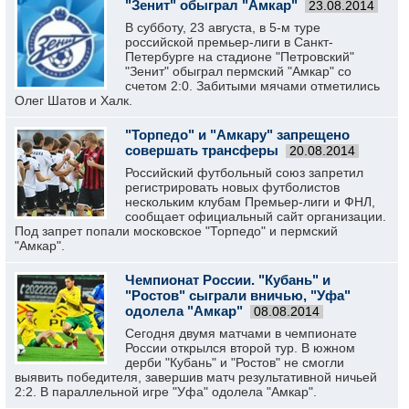
"Зенит" обыграл "Амкар"
23.08.2014
В субботу, 23 августа, в 5-м туре
российской премьер-лиги в Санкт-
Петербурге на стадионе "Петровский"
"Зенит" обыграл пермский "Амкар" со
счетом 2:0. Забитыми мячами отметились
Олег Шатов и Халк.
"Торпедо" и "Амкару" запрещено
совершать трансферы
20.08.2014
Российский футбольный союз запретил
регистрировать новых футболистов
нескольким клубам Премьер-лиги и ФНЛ,
сообщает официальный сайт организации.
Под запрет попали московское "Торпедо" и пермский
"Амкар".
Чемпионат России. "Кубань" и
"Ростов" сыграли вничью, "Уфа"
одолела "Амкар"
08.08.2014
Сегодня двумя матчами в чемпионате
России открылся второй тур. В южном
дерби "Кубань" и "Ростов" не смогли
выявить победителя, завершив матч результативной ничьей
2:2. В параллельной игре "Уфа" одолела "Амкар".