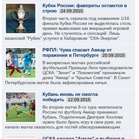
Кубок России: фавориты остаются в
строю
24.09.2015
Вторая часть сериала под названием 1/16
финала Кубка России не выделялась столь
яркими вывесками как вчерашний игровой
день. Не случилось и сенсаций. Лишь
казанский "Рубин" уступил в Хабаровске "СКА-Энергии".
РФПЛ: Чума спасает Амкар от
поражения в Петербурге
20.09.2015
В воскресных матчах российской
футбольной Премьер-Лиги преследователи
ЦСКА: "Зенит" и "Локомотив" принимали
дома "Амкар" и "Крылья Советов". В Санкт-
Петербургском матче была зафиксирована ничья.
Кубань вновь не смогла
победить
12.09.2015
Во втором матче 8-го тура чемпионата
России по футболу Амкар принимал
Кубань. Подопечным Дмитрия Хохлова
нужно было брать игру в свои руки, но
начало матча оказалось для гостей обескураживающим.
ЦСКА одолел "Амкар" и выбился в