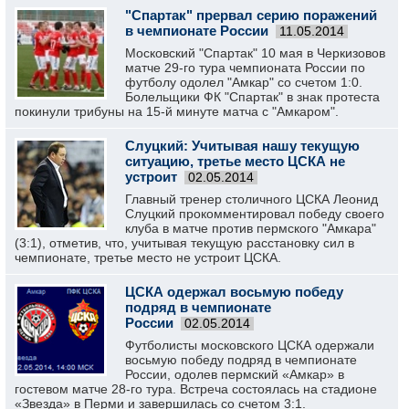
"Спартак" прервал серию поражений
в чемпионате России
11.05.2014
Московский "Спартак" 10 мая в Черкизовов
матче 29-го тура чемпионата России по
футболу одолел "Амкар" со счетом 1:0.
Болельщики ФК "Спартак" в знак протеста
покинули трибуны на 15-й минуте матча с "Амкаром".
Слуцкий: Учитывая нашу текущую
ситуацию, третье место ЦСКА не
устроит
02.05.2014
Главный тренер столичного ЦСКА Леонид
Слуцкий прокомментировал победу своего
клуба в матче против пермского "Амкара"
(3:1), отметив, что, учитывая текущую расстановку сил в
чемпионате, третье место не устроит ЦСКА.
ЦСКА одержал восьмую победу
подряд в чемпионате
России
02.05.2014
Футболисты московского ЦСКА одержали
восьмую победу подряд в чемпионате
России, одолев пермский «Амкар» в
гостевом матче 28-го тура. Встреча состоялась на стадионе
«Звезда» в Перми и завершилась со счетом 3:1.