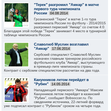
"Терек" разгромил "Амкар" в матче
первого тура чемпионата
России
04.08.2014
Грозненский "Терек" в матче 1-го тура
чемпионата России по футболу - 2014/2015
разгромил пермский "Амкар" со счетом 4:0.
Благодаря этой победе "Терек" занимает 4 место в турнирной
таблице чемпионата России.
Славолюб Муслин возглавил
"Амкар"
17.06.2014
Сербский специалист Славолюб Муслин
назначен главным тренером российского
футбольного клуба "Амкар", выступающего
в премьер-лиге чемпионата страны.
Контракт с сербским специалистом рассчитан на два года.
Канунников летом перейдет в
"Рубин"
14.05.2014
Нападающий пермского "Амкара" Максим
Канунников летом перейдет в казанский
"Рубин", сообщает Bobsoccer.ru. По
сведениям источника, 22-летний форвард
уже подписал контракт с "Рубином" сроком на четыре года.