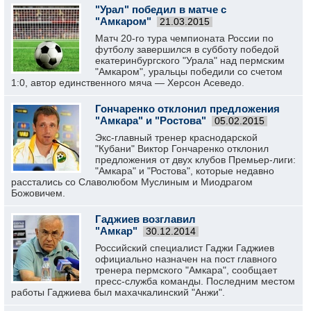
"Урал" победил в матче с
"Амкаром"
21.03.2015
Матч 20-го тура чемпионата России по
футболу завершился в субботу победой
екатеринбургского "Урала" над пермским
"Амкаром", уральцы победили со счетом
1:0, автор единственного мяча — Херсон Асеведо.
Гончаренко отклонил предложения
"Амкара" и "Ростова"
05.02.2015
Экс-главный тренер краснодарской
"Кубани" Виктор Гончаренко отклонил
предложения от двух клубов Премьер-лиги:
"Амкара" и "Ростова", которые недавно
расстались со Славолюбом Муслиным и Миодрагом
Божовичем.
Гаджиев возглавил
"Амкар"
30.12.2014
Российский специалист Гаджи Гаджиев
официально назначен на пост главного
тренера пермского "Амкара", сообщает
пресс-служба команды. Последним местом
работы Гаджиева был махачкалинский "Анжи".