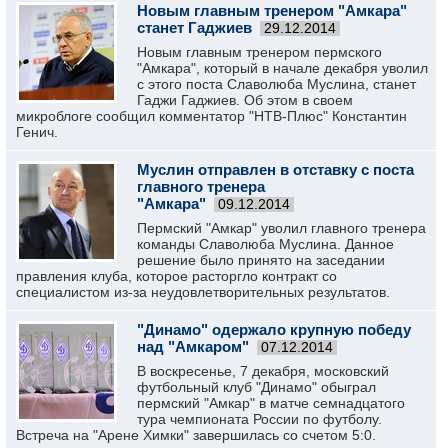
Новым главным тренером "Амкара"
станет Гаджиев
29.12.2014
Новым главным тренером пермского
"Амкара", который в начале декабря уволил
с этого поста Славолюба Муслина, станет
Гаджи Гаджиев. Об этом в своем
микроблоге сообщил комментатор "НТВ-Плюс" Константин
Генич.
Муслин отправлен в отставку с поста
главного тренера
"Амкара"
09.12.2014
Пермский "Амкар" уволил главного тренера
команды Славолюба Муслина. Данное
решение было принято на заседании
правления клуба, которое расторгло контракт со
специалистом из-за неудовлетворительных результатов.
"Динамо" одержало крупную победу
над "Амкаром"
07.12.2014
В воскресенье, 7 декабря, московский
футбольный клуб "Динамо" обыграл
пермский "Амкар" в матче семнадцатого
тура чемпионата России по футболу.
Встреча на "Арене Химки" завершилась со счетом 5:0.