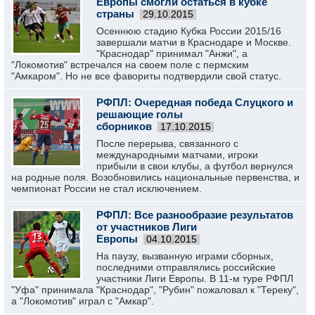
Европы смогли остаться в кубке
страны
29.10.2015
Осеннюю стадию Кубка России 2015/16
завершали матчи в Краснодаре и Москве.
"Краснодар" принимал "Анжи", а
"Локомотив" встречался на своем поле с пермским
"Амкаром". Но не все фавориты подтвердили свой статус.
РФПЛ: Очередная победа Слуцкого и
решающие голы
сборников
17.10.2015
После перерыва, связанного с
международными матчами, игроки
прибыли в свои клубы, а футбол вернулся
на родные поля. Возобновились национальные первенства, и
чемпионат России не стал исключением.
РФПЛ: Все разнообразие результатов
от участников Лиги
Европы
04.10.2015
На паузу, вызванную играми сборных,
последними отправлялись российские
участники Лиги Европы. В 11-м туре РФПЛ
"Уфа" принимала "Краснодар", "Рубин" пожаловал к "Тереку",
а "Локомотив" играл с "Амкар".