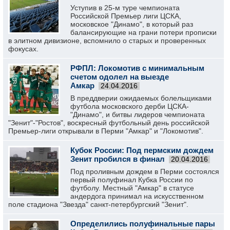
Уступив в 25-м туре чемпионата
Российской Премьер лиги ЦСКА,
московское "Динамо", в который раз
балансирующие на грани потери прописки
в элитном дивизионе, вспомнило о старых и проверенных
фокусах.
РФПЛ: Локомотив с минимальным
счетом одолел на выезде
Амкар
24.04.2016
В преддверии ожидаемых болельщиками
футбола московского дерби ЦСКА-
"Динамо", и битвы лидеров чемпионата
"Зенит"-"Ростов", воскресный футбольный день российской
Премьер-лиги открывали в Перми "Амкар" и "Локомотив".
Кубок России: Под пермским дождем
Зенит пробился в финал
20.04.2016
Под проливным дождем в Перми состоялся
первый полуфинал Кубка России по
футболу. Местный "Амкар" в статусе
андердога принимал на искусственном
поле стадиона "Звезда" санкт-петербургский "Зенит".
Определились полуфинальные пары