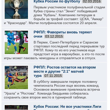
Кубка России по футболу
02.03.2016
Первым участником полуфинальной стадии
Кубка страны стал "Зенит" победивший
дома "Кубань". Компанию питерцам в
борьбе за трофей составят: ЦСКА, "Амкар"
и "Краснодар". Матчи полуфиналов состоятся 20 апреля.
РФПЛ: Фавориты вновь теряют
очки
03.12.2015
В Перми, Санкт-Петербурге и Саранске
стартовал последний перед перерывом тур
РФПЛ. Кому-то из его участников еще
предстоит игра в еврокубках, а кто-то после
игры может паковать чемоданы и отправляться в отпуск.
РФПЛ: Ростов остается на втором
месте и другие "2:1" матчей
тура
07.11.2015
В субботу завершали первую половину
чемпионата России еще восемь команд.
Основное внимание привлекала встреча
"Урала" и "Ростова". Команда Бердыева собиралась
сохранить свое второе место в турнирной таблице.
Кубок России: Не все участники Лиги