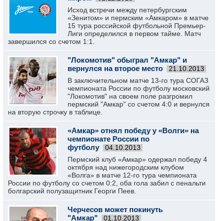
Исход встречи между петербургским
«Зенитом» и пермским «Амкаром» в матче
15 тура российской футбольной Премьер-
Лиги определился в первом тайме. Матч
завершился со счетом 1:1.
"Локомотив" обыграл "Амкар" и
вернулся на второе место
21.10.2013
В заключительном матче 13-го тура СОГАЗ
чемпионата России по футболу московский
"Локомотив" на своем поле разгромил
пермский "Амкар" со счетом 4:0 и вернулся
на вторую строчку в таблице.
«Амкар» отнял победу у «Волги» на
чемпионате России по
футболу
04.10.2013
Пермский клуб «Амкар» одержал победу 4
октября над нижегородским клубом
«Волга» в матче 12-го тура чемпионата
России по футболу со счетом 0:2, оба гола забил с пенальти
болгарский полузащитник Георги Пеев.
Черчесов может покинуть
"Амкар"
01.10.2013