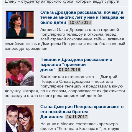
Елену – студентку актерского курса, который ведут супруги.
Ольга Дроздова рассказала, почему в
течение многих лет у нее и Певцова не
было детей
10.07.2018
Актриса Ольга Дроздова стала героиней
популярного телешоу и открыла перед
всей страной сокровенные тайны, включая
семейную жизнь с Дмитрием Певцовым и очень болезненный
вопрос деторождения.
Певцов и Дроздова рассказали о
взрослой "приемной
дочке"
01.04.2018
Знаменитая актерская чета — Дмитрий
Певцов и Ольга Дроздова – посетила
популярное телешоу и представила юную
девушку, которая, по их словам, сопровождает их фактически
по всюду и стала своего рода «приемной дочкой».
Сына Дмитрия Певцова сравнивают с
его покойным братом
Даниилом
24.11.2017
На днях в Москве состоялась премьера
фильма "Легенда о Коловрате", которую