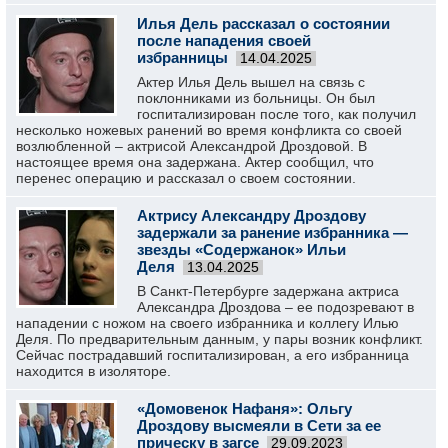
Илья Дель рассказал о состоянии
после нападения своей
избранницы
14.04.2025
Актер Илья Дель вышел на связь с
поклонниками из больницы. Он был
госпитализирован после того, как получил
несколько ножевых ранений во время конфликта со своей
возлюбленной – актрисой Александрой Дроздовой. В
настоящее время она задержана. Актер сообщил, что
перенес операцию и рассказал о своем состоянии.
Актрису Александру Дроздову
задержали за ранение избранника —
звезды «Содержанок» Ильи
Деля
13.04.2025
В Санкт-Петербурге задержана актриса
Александра Дроздова – ее подозревают в
нападении с ножом на своего избранника и коллегу Илью
Деля. По предварительным данным, у пары возник конфликт.
Сейчас пострадавший госпитализирован, а его избранница
находится в изоляторе.
«Домовенок Нафаня»: Ольгу
Дроздову высмеяли в Сети за ее
прическу в загсе
29.09.2023