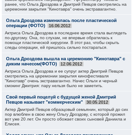
ранее, что Ольга Дроздова и Дмитрий Певцов смотрелись на
церемонии закрытия "Кинотавра" очень экстравагантно.
Ольга Дроздова изменилась после пластической
операции (ФОТО)
16.06.2012
Актриса Ольга Дроздова в последнее время стала выглядеть
по-другому. Она, по слухам, не впервые обратилась к
помощи пластической хирургии. В этот раз, чтобы скрыть
следы операции, ей пришлось сильно постараться.
Ольга Дроздова вышла на церемонию "Кинотавра" c
диким начесом(ФОТО)
12.06.2012
Актриса Ольга Дроздова и ее супруг актер Дмитрий Певцов
смотрелись на церемонии закрытия кинофестиваля
"Кинотавр" очень экстравагантно. Начес Ольги и черный
смокинг Дмитрия: пару нельзя было не заметить.
Свой первый поцелуй с будущей женой Дмитрий
Певцов называет "коммерческим"
30.05.2012
Актер Дмитрий Певцов образцовый семьянин, который до сих
пор влюблен в свою жену Ольгу Дроздову, с которой прожил
вот уже 20 лет. Он просто обожает своих сыновей Даниила и
Елисея.