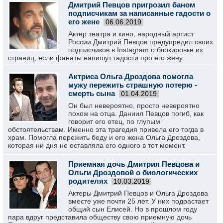
Дмитрий Певцов пригрозил баном
подписчикам за написанные гадости о
его жене
06.06.2019
Актер театра и кино, народный артист
России Дмитрий Певцов предупредил своих
подписчиков в Instagram о блокировке их
страниц, если фанаты напишут гадости про его жену.
Актриса Ольга Дроздова помогла
мужу пережить страшную потерю -
смерть сына
01.04.2019
Он был невероятно, просто невероятно
похож на отца. Даниил Певцов погиб, как
говорит его отец, по глупым
обстоятельствам. Именно эта трагедия привела его тогда в
храм. Помогла пережить беду и его жена Ольга Дроздова,
которая ни дня не оставляла его одного в тот момент.
Приемная дочь Дмитрия Певцова и
Ольги Дроздовой о биологических
родителях
10.03.2019
Актеры Дмитрий Певцов и Ольга Дроздова
вместе уже почти 25 лет. У них подрастает
общий сын Елисей. Но в прошлом году
пара вдруг представила обществу свою приемную дочь