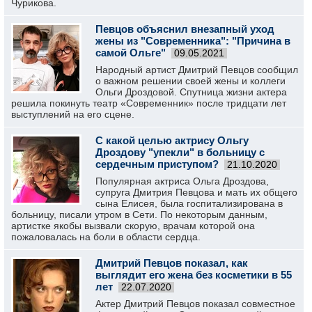
Чурикова.
Певцов объяснил внезапный уход
жены из "Современника": "Причина в
самой Ольге"
09.05.2021
Народный артист Дмитрий Певцов сообщил
о важном решении своей жены и коллеги
Ольги Дроздовой. Спутница жизни актера
решила покинуть театр «Современник» после тридцати лет
выступлений на его сцене.
С какой целью актрису Ольгу
Дроздову "упекли" в больницу с
сердечным приступом?
21.10.2020
Популярная актриса Ольга Дроздова,
супруга Дмитрия Певцова и мать их общего
сына Елисея, была госпитализирована в
больницу, писали утром в Сети. По некоторым данным,
артистке якобы вызвали скорую, врачам которой она
пожаловалась на боли в области сердца.
Дмитрий Певцов показал, как
выглядит его жена без косметики в 55
лет
22.07.2020
Актер Дмитрий Певцов показал совместное