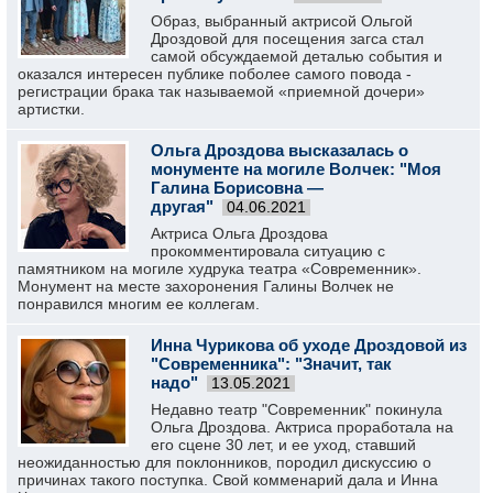
Образ, выбранный актрисой Ольгой
Дроздовой для посещения загса стал
самой обсуждаемой деталью события и
оказался интересен публике поболее самого повода -
регистрации брака так называемой «приемной дочери»
артистки.
Ольга Дроздова высказалась о
монументе на могиле Волчек: "Моя
Галина Борисовна —
другая"
04.06.2021
Актриса Ольга Дроздова
прокомментировала ситуацию с
памятником на могиле худрука театра «Современник».
Монумент на месте захоронения Галины Волчек не
понравился многим ее коллегам.
Инна Чурикова об уходе Дроздовой из
"Современника": "Значит, так
надо"
13.05.2021
Недавно театр "Современник" покинула
Ольга Дроздова. Актриса проработала на
его сцене 30 лет, и ее уход, ставший
неожиданностью для поклонников, породил дискуссию о
причинах такого поступка. Свой комменарий дала и Инна