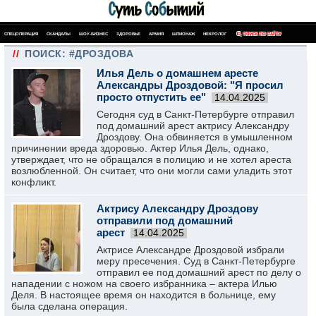
СПЕЦОПЕРАЦИЯ
СКАНДАЛЫ
ШОУ-БИЗНЕС
ЗДОРОВЬЕ
АРМИЯ
ШПИОНАЖ
НЕКРОЛОГ
ПОИСК ПО САЙТУ
//
ПОИСК: #ДРОЗДОВА
Илья Дель о домашнем аресте
Александры Дроздовой: "Я просил
просто отпустить ее"
14.04.2025
Сегодня суд в Санкт-Петербурге отправил
под домашний арест актрису Александру
Дроздову. Она обвиняется в умышленном
причинении вреда здоровью. Актер Илья Дель, однако,
утверждает, что не обращался в полицию и не хотел ареста
возлюбленной. Он считает, что они могли сами уладить этот
конфликт.
Актрису Александру Дроздову
отправили под домашний
арест
14.04.2025
Актрисе Александре Дроздовой избрали
меру пресечения. Суд в Санкт-Петербурге
отправил ее под домашний арест по делу о
нападении с ножом на своего избранника – актера Илью
Деля. В настоящее время он находится в больнице, ему
была сделана операция.