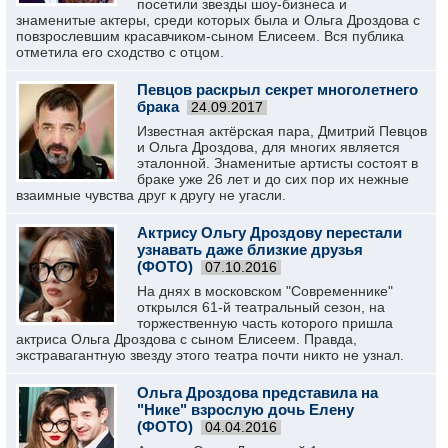
посетили звезды шоу-бизнеса и
знаменитые актеры, среди которых была и Ольга Дроздова с
повзрослевшим красавчиком-сыном Елисеем. Вся публика
отметила его сходство с отцом.
Певцов раскрыл секрет многолетнего
брака
24.09.2017
Известная актёрская пара, Дмитрий Певцов
и Ольга Дроздова, для многих является
эталонной. Знаменитые артисты состоят в
браке уже 26 лет и до сих пор их нежные
взаимные чувства друг к другу не угасли.
Актрису Ольгу Дроздову перестали
узнавать даже близкие друзья
(ФОТО)
07.10.2016
На днях в московском "Современнике"
открылся 61-й театральный сезон, на
торжественную часть которого пришла
актриса Ольга Дроздова с сыном Елисеем. Правда,
экстравагантную звезду этого театра почти никто не узнал.
Ольга Дроздова представила на
"Нике" взрослую дочь Елену
(ФОТО)
04.04.2016