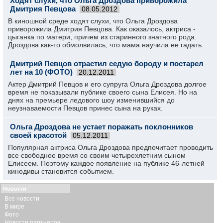
Ходят слухи, что Ольга Дроздова приворожила
Дмитрия Певцова
08.05.2012
В киношной среде ходят слухи, что Ольга Дроздова
приворожила Дмитрия Певцова. Как оказалось, актриса -
цыганка по матери, причем из старинного знатного рода.
Дроздова как-то обмолвилась, что мама научила ее гадать.
Дмитрий Певцов отрастил седую бороду и постарел
лет на 10 (ФОТО)
20.12.2011
Актер Дмитрий Певцов и его супруга Ольга Дроздова долгое
время не показывали публике своего сына Елисея. Но на
днях на премьере ледового шоу изменившийся до
неузнаваемости Певцов принес сына на руках.
Ольга Дроздова не устает поражать поклонников
своей красотой
05.12.2011
Популярная актриса Ольга Дроздова предпочитает проводить
все свободное время со своим четырехлетним сыном
Елисеем. Поэтому каждое появление на публике 46-летней
кинодивы становится событием.
Новости
Все новости
В мире
Фото
Новости партнеров