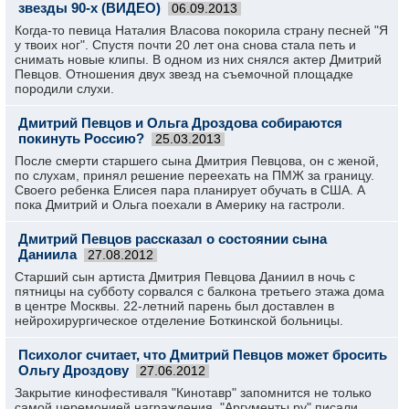
звезды 90-х (ВИДЕО)
06.09.2013
Когда-то певица Наталия Власова покорила страну песней "Я
у твоих ног". Спустя почти 20 лет она снова стала петь и
снимать новые клипы. В одном из них снялся актер Дмитрий
Певцов. Отношения двух звезд на съемочной площадке
породили слухи.
Дмитрий Певцов и Ольга Дроздова собираются
покинуть Россию?
25.03.2013
После смерти старшего сына Дмитрия Певцова, он с женой,
по слухам, принял решение переехать на ПМЖ за границу.
Своего ребенка Елисея пара планирует обучать в США. А
пока Дмитрий и Ольга поехали в Америку на гастроли.
Дмитрий Певцов рассказал о состоянии сына
Даниила
27.08.2012
Старший сын артиста Дмитрия Певцова Даниил в ночь с
пятницы на субботу сорвался с балкона третьего этажа дома
в центре Москвы. 22-летний парень был доставлен в
нейрохирургическое отделение Боткинской больницы.
Психолог считает, что Дмитрий Певцов может бросить
Ольгу Дроздову
27.06.2012
Закрытие кинофестиваля "Кинотавр" запомнится не только
самой церемонией награждения. "Аргументы.ру" писали