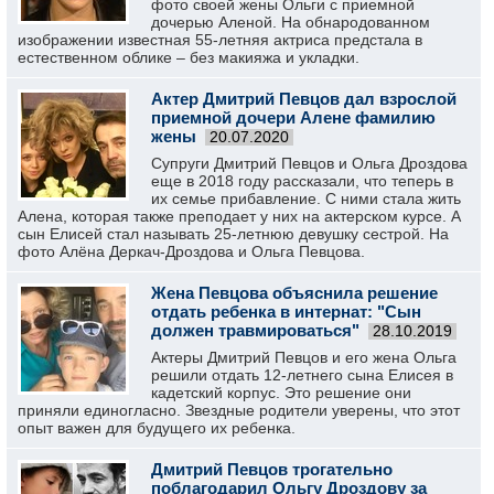
фото своей жены Ольги с приемной
дочерью Аленой. На обнародованном
изображении известная 55-летняя актриса предстала в
естественном облике – без макияжа и укладки.
Актер Дмитрий Певцов дал взрослой
приемной дочери Алене фамилию
жены
20.07.2020
Супруги Дмитрий Певцов и Ольга Дроздова
еще в 2018 году рассказали, что теперь в
их семье прибавление. С ними стала жить
Алена, которая также преподает у них на актерском курсе. А
сын Елисей стал называть 25-летнюю девушку сестрой. На
фото Алёна Деркач-Дроздова и Ольга Певцова.
Жена Певцова объяснила решение
отдать ребенка в интернат: "Сын
должен травмироваться"
28.10.2019
Актеры Дмитрий Певцов и его жена Ольга
решили отдать 12-летнего сына Елисея в
кадетский корпус. Это решение они
приняли единогласно. Звездные родители уверены, что этот
опыт важен для будущего их ребенка.
Дмитрий Певцов трогательно
поблагодарил Ольгу Дроздову за