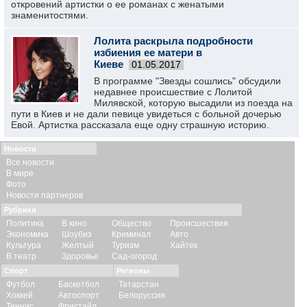
откровений артистки о ее романах с женатыми
знаменитостями.
Лолита раскрыла подробности
избиения ее матери в
Киеве
01.05.2017
В программе "Звезды сошлись" обсудили
недавнее происшествие с Лолитой
Милявской, которую высадили из поезда на
пути в Киев и не дали певице увидеться с больной дочерью
Евой. Артистка рассказала еще одну страшную историю.
Новости
Все новости
В мире
Фото
Новости партнеров
Рубрики
Политика
В кино
Общество
Происшествия
Экономика
Шоубиз
Криминал
Авто
Культура
Желтый
Туризм
Хайтек
В театр
Здоровье
Сад-огород
Спорт
Регионы
Футбол
Баскетбол
Татарстан
Хоккей
Автоспорт
Белоруссия
Теннис
Фристайл