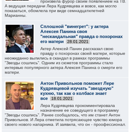
произвела фурор своим появлением на ТВ.
А ведущая передачи Лера Кудрявцева и вовсе, как могло
показаться, обомлела при виде семнадцатилетней
Марианны.
Сплошной "винегрет": у актера
Алексея Панина своя
"нескандальная" правда о похоронах
его матери
28.01.2021
Актер Алексей Панин рассказал свою
правду о похоронах своей матери, которые
неожиданно вылились в скандал в рамках программы
"Звезды сошлись". Одним из сюжетов программы стало
интервью популярного актера Алексея Панина о смерти его
матери.
Антон Привольнов поможет Лере
Кудрявцевой изучать "звездную"
кухню, так как о колбасе знает
все
18.01.2021
Лера Кудрявцева прокомментировала
назначение ее соведущего в программу
"Звезды сошлись". Ранее сообщалось, что им станет Антон
Привольнов. И Лера отметила потрясающее чувство юмора
своего нового напарника. И заявила, что он - проофессионал.