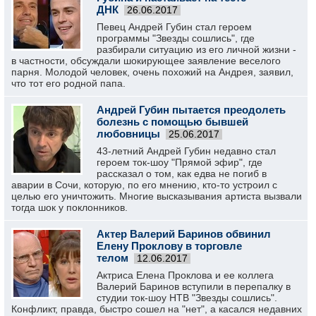
ДНК
26.06.2017
Певец Андрей Губин стал героем
программы "Звезды сошлись", где
разбирали ситуацию из его личной жизни -
в частности, обсуждали шокирующее заявление веселого
парня. Молодой человек, очень похожий на Андрея, заявил,
что тот его родной папа.
Андрей Губин пытается преодолеть
болезнь с помощью бывшей
любовницы
25.06.2017
43-летний Андрей Губин недавно стал
героем ток-шоу "Прямой эфир", где
рассказал о том, как едва не погиб в
аварии в Сочи, которую, по его мнению, кто-то устроил с
целью его уничтожить. Многие высказывания артиста вызвали
тогда шок у поклонников.
Актер Валерий Баринов обвинил
Елену Проклову в торговле
телом
12.06.2017
Актриса Елена Проклова и ее коллега
Валерий Баринов вступили в перепалку в
студии ток-шоу НТВ "Звезды сошлись".
Конфликт, правда, быстро сошел на "нет", а касался недавних