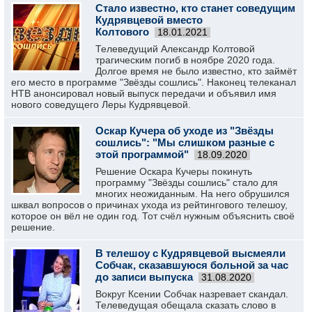
Стало известно, кто станет соведущим
Кудрявцевой вместо
Колтового
18.01.2021
Телеведущий Александр Колтовой
трагическим погиб в ноябре 2020 года.
Долгое время не было известно, кто займёт
его место в программе "Звёзды сошлись". Наконец телеканал
НТВ анонсировал новый выпуск передачи и объявил имя
нового соведущего Леры Кудрявцевой.
Оскар Кучера об уходе из "Звёзды
сошлись": "Мы слишком разные с
этой программой"
18.09.2020
Решение Оскара Кучеры покинуть
программу "Звёзды сошлись" стало для
многих неожиданным. На него обрушился
шквал вопросов о причинах ухода из рейтингового телешоу,
которое он вёл не один год. Тот счёл нужным объяснить своё
решение.
В телешоу с Кудрявцевой высмеяли
Собчак, сказавшуюся больной за час
до записи выпуска
31.08.2020
Вокруг Ксении Собчак назревает скандал.
Телеведущая обещала сказать слово в