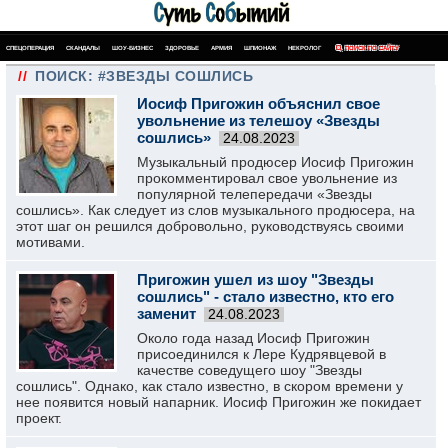
СПЕЦОПЕРАЦИЯ
СКАНДАЛЫ
ШОУ-БИЗНЕС
ЗДОРОВЬЕ
АРМИЯ
ШПИОНАЖ
НЕКРОЛОГ
ПОИСК ПО САЙТУ
//
ПОИСК: #ЗВЕЗДЫ СОШЛИСЬ
Иосиф Пригожин объяснил свое
увольнение из телешоу «Звезды
сошлись»
24.08.2023
Музыкальный продюсер Иосиф Пригожин
прокомментировал свое увольнение из
популярной телепередачи «Звезды
сошлись». Как следует из слов музыкального продюсера, на
этот шаг он решился добровольно, руководствуясь своими
мотивами.
Пригожин ушел из шоу "Звезды
сошлись" - стало известно, кто его
заменит
24.08.2023
Около года назад Иосиф Пригожин
присоединился к Лере Кудрявцевой в
качестве соведущего шоу "Звезды
сошлись". Однако, как стало известно, в скором времени у
нее появится новый напарник. Иосиф Пригожин же покидает
проект.