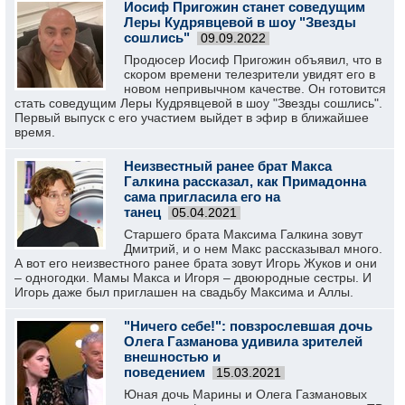
Иосиф Пригожин станет соведущим
Леры Кудрявцевой в шоу "Звезды
сошлись"
09.09.2022
Продюсер Иосиф Пригожин объявил, что в
скором времени телезрители увидят его в
новом непривычном качестве. Он готовится
стать соведущим Леры Кудрявцевой в шоу "Звезды сошлись".
Первый выпуск с его участием выйдет в эфир в ближайшее
время.
Неизвестный ранее брат Макса
Галкина рассказал, как Примадонна
сама пригласила его на
танец
05.04.2021
Старшего брата Максима Галкина зовут
Дмитрий, и о нем Макс рассказывал много.
А вот его неизвестного ранее брата зовут Игорь Жуков и они
– одногодки. Мамы Макса и Игоря – двоюродные сестры. И
Игорь даже был приглашен на свадьбу Максима и Аллы.
"Ничего себе!": повзрослевшая дочь
Олега Газманова удивила зрителей
внешностью и
поведением
15.03.2021
Юная дочь Марины и Олега Газмановых