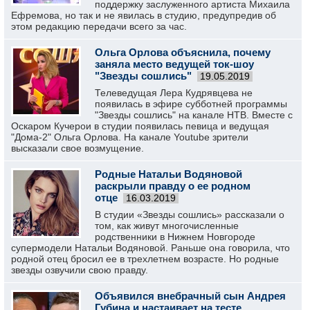
поддержку заслуженного артиста Михаила
Ефремова, но так и не явилась в студию, предупредив об
этом редакцию передачи всего за час.
Ольга Орлова объяснила, почему
заняла место ведущей ток-шоу
"Звезды сошлись"
19.05.2019
Телеведущая Лера Кудрявцева не
появилась в эфире субботней программы
"Звезды сошлись" на канале НТВ. Вместе с
Оскаром Кучерои в студии появилась певица и ведущая
"Дома-2" Ольга Орлова. На канале Youtube зрители
высказали свое возмущение.
Родные Натальи Водяновой
раскрыли правду о ее родном
отце
16.03.2019
В студии «Звезды сошлись» рассказали о
том, как живут многочисленные
родственники в Нижнем Новгороде
супермодели Натальи Водяновой. Раньше она говорила, что
родной отец бросил ее в трехлетнем возрасте. Но родные
звезды озвучили свою правду.
Объявился внебрачный сын Андрея
Губина и настаивает на тесте