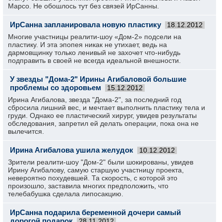
Марсо. Не обошлось тут без связей ИрСанны.
ИрСанна запланировала новую пластику
18.12.2012
Многие участницы реалити-шоу «Дом-2» подсели на
пластику. И эта эпопея никак не утихает, ведь на
дармовщинку только ленивый не захочет что-нибудь
подправить в своей не всегда идеальной внешности.
У звезды "Дома-2" Ирины Агибаловой большие
проблемы со здоровьем
15.12.2012
Ирина Агибалова, звезда "Дома-2", за последний год
сбросила лишний вес, и мечтает выполнить пластику тела и
груди. Однако ее пластический хирург, увидев результаты
обследования, запретил ей делать операции, пока она не
вылечится.
Ирина Агибалова ушила желудок
10.12.2012
Зрители реалити-шоу "Дом-2" были шокированы, увидев
Ирину Агибалову, самую старшую участницу проекта,
невероятно похудевшей. Та скорость, с которой это
произошло, заставила многих предположить, что
телебабушка сделала липосакцию.
ИрСанна подарила беременной дочери самый
дорогой подарок
28.11.2012