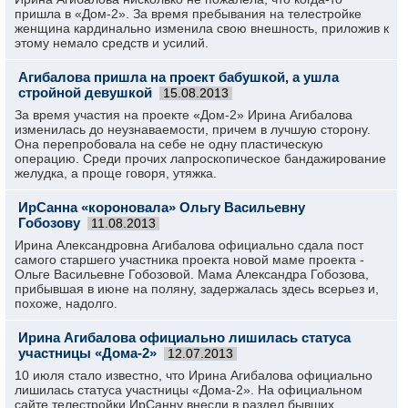
пришла в «Дом-2». За время пребывания на телестройке
женщина кардинально изменила свою внешность, приложив к
этому немало средств и усилий.
Агибалова пришла на проект бабушкой, а ушла
стройной девушкой
15.08.2013
За время участия на проекте «Дом-2» Ирина Агибалова
изменилась до неузнаваемости, причем в лучшую сторону.
Она перепробовала на себе не одну пластическую
операцию. Среди прочих лапроскопическое бандажирование
желудка, а проще говоря, утяжка.
ИрСанна «короновала» Ольгу Васильевну
Гобозову
11.08.2013
Ирина Александровна Агибалова официально сдала пост
самого старшего участника проекта новой маме проекта -
Ольге Васильевне Гобозовой. Мама Александра Гобозова,
прибывшая в июне на поляну, задержалась здесь всерьез и,
похоже, надолго.
Ирина Агибалова официально лишилась статуса
участницы «Дома-2»
12.07.2013
10 июля стало известно, что Ирина Агибалова официально
лишилась статуса участницы «Дома-2». На официальном
сайте телестройки ИрСанну внесли в раздел бывших