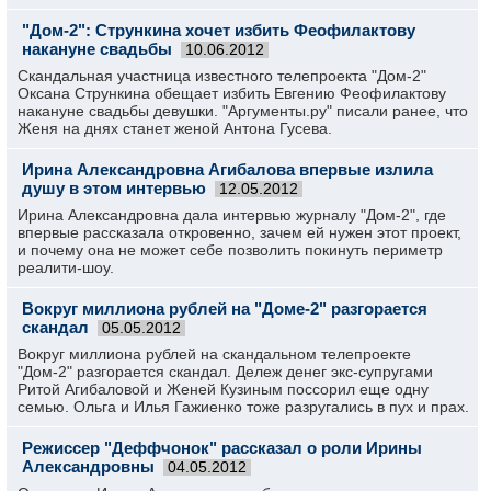
"Дом-2": Стрункина хочет избить Феофилактову
накануне свадьбы
10.06.2012
Скандальная участница известного телепроекта "Дом-2"
Оксана Стрункина обещает избить Евгению Феофилактову
накануне свадьбы девушки. "Аргументы.ру" писали ранее, что
Женя на днях станет женой Антона Гусева.
Ирина Александровна Агибалова впервые излила
душу в этом интервью
12.05.2012
Ирина Александровна дала интервью журналу "Дом-2", где
впервые рассказала откровенно, зачем ей нужен этот проект,
и почему она не может себе позволить покинуть периметр
реалити-шоу.
Вокруг миллиона рублей на "Доме-2" разгорается
скандал
05.05.2012
Вокруг миллиона рублей на скандальном телепроекте
"Дом-2" разгорается скандал. Дележ денег экс-супругами
Ритой Агибаловой и Женей Кузиным поссорил еще одну
семью. Ольга и Илья Гажиенко тоже разругались в пух и прах.
Режиссер "Деффчонок" рассказал о роли Ирины
Александровны
04.05.2012