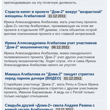
претендовавших на эту почетную должность.
Страсти кипят в проекте "Дом-2" вокруг "возрастной"
женщины Агибаловой
11.12.2011
Ирина Александровна Агибалова, мать участниц проекта
«Дом-2» сестер Агибаловых, проживающая на этом же
проекте в отдельном VIP-домике, стала объектом острой
критики поклонников проекта и его главной интриганкой.
Ирина Александровна Агибалова учит участников
"Дом-2" мошенничеству
06.12.2011
Ирина Александровна Агибалова, мама скандального
телевизионного проекта "Дом-2" учит других участников
телешоу мошенничеству. Ходят слухи, что и сама Ирина
Александровна Агибалова своего не упустит.
Мамаша Агибалова из "Дома-2" танцует стриптиз
перед парнем дочери (ВИДЕО)
01.12.2011
Старейшая участница "Дома-2", мать Риты и Ольги Ирина
Александровна станцевала стриптиз с другим участником
проекта, Иваном Барзиковым. А ведь он с Ритой только-
только наладил отношения.
Свадьба друзей «Дома-2» свела Андрея Разина с
мамой сестер Агибаловых
13.11.2011