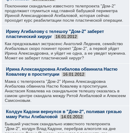
Поклонники скандально известного телепроекта "Дом-2"
продолжают глумиться над главной бабушкой периметра
Ириной Александровной Агибаловой, которая сейчас
проходит курс реабилитации после пластической операции.
Ирину Агибалову с телешоу "Дом-2" заберет
пластический хирург
16.01.2012
Как предсказывал экстрасенс Анатолий Леденев, семейство
Агибаловых скоро покинет проект "Дом-2", а первой уйдет
Ирина Александровна, и уйдет не одна, а ее уведет мужчина.
Может ее заберет пластический хирург?
Ирина Александровна Агибалова обвинила Настю
Ковалеву в проституции
16.01.2012
Мама с телепроекта "Дом-2" Ирина Александровна
Агибалова обвинила Настю Ковалеву в проституции.
Анастасия Ковалева на скандальном телешоу оказалась в
самом центре скандала между Ритой Агибаловой и Алексеем
Самсоновым.
Колдун Кадони вернулся в "Дом-2", поливая грязью
маму Риты Агибаловой
14.01.2012
Бывший участник скандально известного телепроекта
"Дом-2", колдун Влад Кадони, перебрав алкоголя на дне