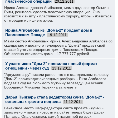
пластической операции
20.12.2011
Ирина Александровна Агибалова, мама двух сестер Ольги и
Риты, решилась сделать пластическую операцию. Она
готовится к визиту к пластическому хирургу, чтобы избавиться
от морщин и лишнего жира.
Ирина Агибалова из "Дома-2" продает дом в
Павловском Посаде
19.12.2011
Мама сестер Агибаловых Ирина Александровна Агибалова со
скандально известного телепроекта "Дом-2" продает свой
ставший уже легендарным дом в Павловском Посаде.
Объявлена стоимость дома – 17 777 777 рублей.
У участников "Дом-2" появился новый формат
отношений - через суд
13.12.2011
"Аргументы.ру" писали ранее, что в в скандальном телешоу
"Дом-2" происходят очередные разборки - Рита Агибалова
подаёт в суд на любимого мужчину телеведущей Ксении
Бородиной Михаила Терехина за клевету.
Дарья Пынзарь стала редактором сайта "Дома-2" -
остальных грамота подвела
11.12.2011
Вакантное место шеф-редактора сайта проекта «Дом-2»
заполнено – писать новости на сайте теперь будет Дарья
Пынзарь. Она оказалась самой грамотной из всех,