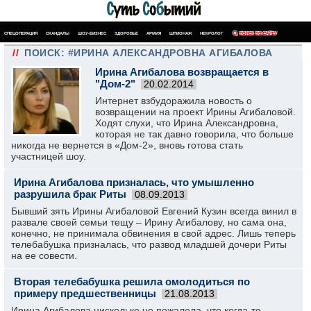
СПЕЦОПЕРАЦИЯ
СКАНДАЛЫ
ШОУ-БИЗНЕС
ЗДОРОВЬЕ
АРМИЯ
ШПИОНАЖ
НЕКРОЛОГ
ПОИСК ПО САЙТУ
//
ПОИСК: #ИРИНА АЛЕКСАНДРОВНА АГИБАЛОВА
Ирина Агибалова возвращается в
"Дом-2"
20.02.2014
Интернет взбудоражила новость о
возвращении на проект Ирины Агибаловой.
Ходят слухи, что Ирина Александровна,
которая не так давно говорила, что больше
никогда не вернется в «Дом-2», вновь готова стать
участницей шоу.
Ирина Агибалова призналась, что умышленно
разрушила брак Риты
08.09.2013
Бывший зять Ирины Агибаловой Евгений Кузин всегда винил в
развале своей семьи тещу – Ирину Агибалову, но сама она,
конечно, не принимала обвинения в свой адрес. Лишь теперь
телебабушка призналась, что развод младшей дочери Риты
на ее совести.
Вторая телебабушка решила омолодиться по
примеру предшественницы
21.08.2013
Ирина Агибалова нисколько не пожалела, что когда-то