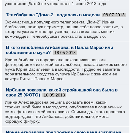
участников. Датой ее ухода стало 1 июня 2013 года.
Телебабушка "Дома-2" подалась в модели
08.07.2013
Экс-участница популярного телепроекта "Дом-2" Ирина
Агибалова, покинув периметр, нашла себе новое занятие, в
котором уже заметно преуспела, вызвав зависть многих
домочадцев. Телебабушка проекта стала моделью.
В кого влюблена Агибалова: в Павла Марсо или
собственного мужа?
18.05.2013
Ирина Агибалова порадовала поклонников новыми
фотографиями из семейного альбома, показав снимок своего
мужа Юрия Васильевича в молодости. Трудно не заметить
поразительного сходства супруга ИрСанны с женихом ее
дочери Риты – Павлом Марсо.
ИрСанна показала, какой стройняшкой она была в
свои 25 (ФОТО)
16.05.2013
Ирина Александровна решила доказать всем, какой
стройняшкой была в молодости, опубликовав в социальных
сетях фото из семейного архива. Снимки далёкого прошлого
подтверждают, что Агибалова, действительно, имела
хорошую фигурку.
Ирина Агибалова предложила свою кандидатуру на