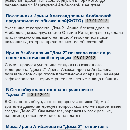
рождения Дарьи Пынзарь, вернулся в периметр, где
переночевал с Маргаритой Агибаловой в ее доме.
Поклонники Ирины Александровны Агибаловой
представили ее обнаженной(ФОТО)
13.01.2012
Участница телепроекта "Дом-2" Ирина Александровна
Агибалова, мама двух сестер Ольги и Риты, недавно сделала
пластическую операцию на лице. У героини есть свои
поклонники, которые представляют ее обнаженной.
Ирина Агибалова из "Дом-2" показала свое лицо
после пластической операции
08.01.2012
Самая взрослая участница скандально известного
телепроекта "Дома-2" Ирина Александровна Агибалова
показала свое лицо после пластической операции. Камеры
зафиксировали в периметре ее появление и лицо в бинтах.
В Сети обсуждают гонорары участников
"Дома-2"
20.12.2011
В Сети опять обсуждают гонорары участников "Дома-2" -
зрителей давно интересует вопрос, сколько же зарабатывают
звезды "Дома-2". Оказывается, зарплаты у всех разные,
например, новеньким ничего не платят.
Мама Ирина Агибалова из "Дома-2" готовится к