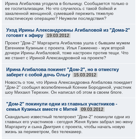
Ирина Агибалова угодила в больницу. Сообщается только о
ее госпитализации. Но что случилось с такой бойкой и
закаленной женщиной, сумевшей пережить тяжелую
пластическую операцию? Неужели последствия?
Уход Ирины Александровны Агибаловой из "Дома-2"
готовят к эфиру
19.03.2012
Проект "Дом-2" Маргарита Агибалова ушла с бывшим мужем
Евгением Кузиным с проекта. Илья Гажиенко - муж второй
дочери Ирины Агибаловой, тоже настроен против тещи. Что
же станет с Ириной Александровной на проекте?
Ирина Агибалова покинет "Дом-2", но в отместку
заберет с собой дочь Ольгу
15.03.2012
Новость о том, что Ирина Александровна Агибалова покидает
"Дом-2" сообщил возлюбленный Ксении Бородиной, участник
шоу Михаил Терехин. Он написал об этом в своем блоге.
"Дом-2" покинули одни из главных участников -
семья Кузиных вместе с Митей
09.03.2012
Скандально известный телепроект "Дом-2" покинули одни из
главных его участников - сегодня Женя Кузин забрал экс-жену
Маргариту и сына Дмитрия с проекта, чтобы начать новую
жизнь за периметром, без телекамер.