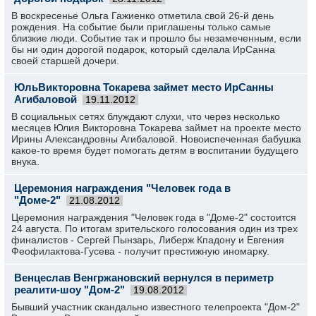
В воскресенье Ольга Гажиенко отметила свой 26-й день
рождения. На событие были приглашены только самые
близкие люди. Событие так и прошло бы незамеченным, если
бы ни один дорогой подарок, который сделала ИрСанна
своей старшей дочери.
ЮльВикторовна Токарева займет место ИрСанны
Агибаловой
19.11.2012
В социальных сетях блуждают слухи, что через несколько
месяцев Юлия Викторовна Токарева займет на проекте место
Ирины Александровны Агибаловой. Новоиспеченная бабушка
какое-то время будет помогать детям в воспитании будущего
внука.
Церемония награждения "Человек года в
"Доме-2"
21.08.2012
Церемония награждения "Человек года в "Доме-2" состоится
24 августа. По итогам зрительского голосования один из трех
финалистов - Сергей Пынзарь, Либерж Кпадону и Евгения
Феофилактова-Гусева - получит престижную иномарку.
Венцеслав Венгржановский вернулся в периметр
реалити-шоу "Дом-2"
19.08.2012
Бывший участник скандально известного телепроекта "Дом-2"