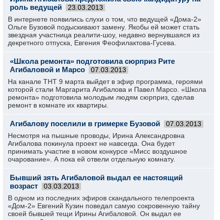
роль ведущей
23.03.2013
В интернете появились слухи о том, что ведущей «Дома-2»
Ольге Бузовой подыскивают замену. Якобы ей может стать
звездная участница реалити-шоу, недавно вернувшаяся из
декретного отпуска, Евгения Феофилактова-Гусева.
«Школа ремонта» подготовила сюрприз Рите
Агибаловой и Марсо
07.03.2013
На канале ТНТ 9 марта выйдет в эфир программа, героями
которой стали Маргарита Агибалова и Павел Марсо. «Школа
ремонта» подготовила молодым людям сюрприз, сделав
ремонт в комнате их квартиры.
Агибалову поселили в гримерке Бузовой
07.03.2013
Несмотря на пышные проводы, Ирина Александровна
Агибалова покинула проект не навсегда. Она будет
принимать участие в новом конкурсе «Мисс воздушное
очарование». А пока ей отвели отдельную комнату.
Бывший зять Агибаловой выдал ее настоящий
возраст
03.03.2013
В одном из последних эфиров скандального телепроекта
«Дом-2» Евгений Кузин поведал самую сокровенную тайну
своей бывшей тещи Ирины Агибаловой. Он выдал ее