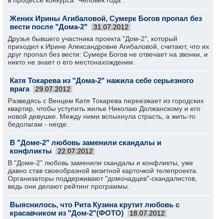
в процессе конкурса "Человек года".
Жених Ирины Агибаловой, Сумерк Богов пропал без
вести после "Дома-2"
31.07.2012
Друзья бывшего участника проекта "Дом-2", который
приходил к Ирине Александровне Агибаловой, считают, что их
друг пропал без вести: Сумерк Богов не отвечает на звонки, и
никто не знает о его местонахождении.
Катя Токарева из "Дома-2" нажила себе серьезного
врага
29.07.2012
Разведясь с Венцем Катя Токарева переезжает из городских
квартир, чтобы уступить жилье Николаю Должанскому и его
новой девушке. Между ними вспыхнула страсть, а жить-то
бедолагам - негде.
В "Доме-2" любовь заменили скандалы и
конфликты
22.07.2012
В "Доме-2" любовь заменили скандалы и конфликты, уже
давно став своеобразной визитной карточкой телепроекта.
Организаторы поддерживают "домочадцев"-скандалистов,
ведь они делают рейтинг программы.
Выяснилось, что Рита Кузина крутит любовь с
красавчиком из "Дом-2"(ФОТО)
18.07.2012