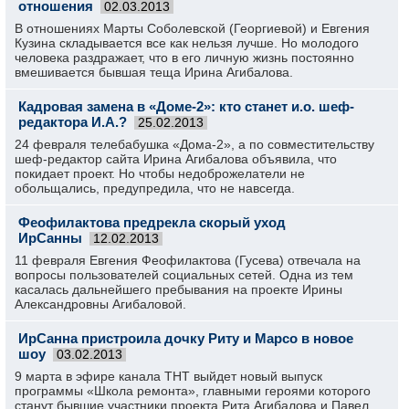
отношения
02.03.2013
В отношениях Марты Соболевской (Георгиевой) и Евгения
Кузина складывается все как нельзя лучше. Но молодого
человека раздражает, что в его личную жизнь постоянно
вмешивается бывшая теща Ирина Агибалова.
Кадровая замена в «Доме-2»: кто станет и.о. шеф-
редактора И.А.?
25.02.2013
24 февраля телебабушка «Дома-2», а по совместительству
шеф-редактор сайта Ирина Агибалова объявила, что
покидает проект. Но чтобы недоброжелатели не
обольщались, предупредила, что не навсегда.
Феофилактова предрекла скорый уход
ИрСанны
12.02.2013
11 февраля Евгения Феофилактова (Гусева) отвечала на
вопросы пользователей социальных сетей. Одна из тем
касалась дальнейшего пребывания на проекте Ирины
Александровны Агибаловой.
ИрСанна пристроила дочку Риту и Марсо в новое
шоу
03.02.2013
9 марта в эфире канала ТНТ выйдет новый выпуск
программы «Школа ремонта», главными героями которого
станут бывшие участники проекта Рита Агибалова и Павел