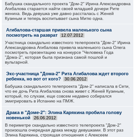
Бабушка скандального проекта "Дом-2" Ирина Александровна
Агибалова старается найти своей младшей дочери Рите
жениха. Ведь девушка уже давно рассталась с Женей
Кузиным и теперь воспитывает сына Митю одна.
Агибалова-старшая привела маленького сына
посмотреть на разврат
12.07.2012
Участница скандально известного телепроекта "Дом-2" Ирина
Александровна Агибалова привела маленького сына Олега
посмотреть презентацию на конкурсе "Человека Года
"Дома-2", которая была признана самой пошлой и
вульгарной.
Экс-участница "Дома-2" Рита Агибалова ждет второго
ребенка, но вот от кого?
30.06.2012
Бабушка скандального телепроекта "Дом-2" написала в Сети,
что ее дочь Рита Агибалова снова живет с Женей Кузиным,
который, по слухам, еще совсем недавно собирался
эмигрировать в Испанию на ПМЖ.
Драка в "Доме-2": Элина Карякина пробила голову
новенькой
26.06.2012
В периметре скандально известного телепроекта "Дом-2"
произошла очередная драка между девушками. В этот раз
Элина Карякина, строящая отношения с Алексеем