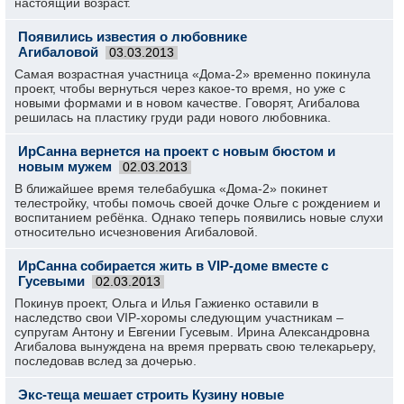
настоящий возраст.
Появились известия о любовнике
Агибаловой
03.03.2013
Самая возрастная участница «Дома-2» временно покинула
проект, чтобы вернуться через какое-то время, но уже с
новыми формами и в новом качестве. Говорят, Агибалова
решилась на пластику груди ради нового любовника.
ИрСанна вернется на проект с новым бюстом и
новым мужем
02.03.2013
В ближайшее время телебабушка «Дома-2» покинет
телестройку, чтобы помочь своей дочке Ольге с рождением и
воспитанием ребёнка. Однако теперь появились новые слухи
относительно исчезновения Агибаловой.
ИрСанна собирается жить в VIP-доме вместе с
Гусевыми
02.03.2013
Покинув проект, Ольга и Илья Гажиенко оставили в
наследство свои VIP-хоромы следующим участникам –
супругам Антону и Евгении Гусевым. Ирина Александровна
Агибалова вынуждена на время прервать свою телекарьеру,
последовав вслед за дочерью.
Экс-теща мешает строить Кузину новые