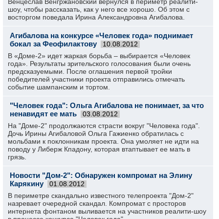
Венцеслав Венгржановский вернулся в периметр реалити-
шоу, чтобы рассказать, как у него все хорошо. Об этом с
восторгом поведала Ирина Александровна Агибалова.
Агибалова на конкурсе «Человек года» поднимает
бокал за Феофилактову
10.08.2012
В «Доме-2» идет жаркая борьба – выбирается «Человек
года». Результаты зрительского голосования были очень
предсказуемыми. После оглашения первой тройки
победителей участники проекта отправились отмечать
событие шампанским и тортом.
"Человек года": Ольга Агибалова не понимает, за что
ненавидят ее мать
03.08.2012
На "Доме-2" продолжаются страсти вокруг "Человека года".
Дочь Ирины Агибаловой Ольга Гажиенко обратилась с
мольбами к поклонникам проекта. Она умоляет не идти на
поводу у Либерж Кпадону, которая втаптывает ее мать в
грязь.
Новости "Дом-2": Обнаружен компромат на Элину
Карякину
01.08.2012
В периметре скандально известного телепроекта "Дом-2"
назревает очередной скандал. Компромат с просторов
интернета фонтаном выливается на участников реалити-шоу