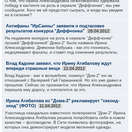
О том, что Ирина Александровна безоговорочно одержала
победу в кастинге на роль в сериале "Деффчонки", мы уже
сообщали. Кого же ей предстоит сыграть, и когда мы увидим
ее в ситкоме?
Антифаны "ИрСанны" заявили о подтасовке
результатов конкурса "Деффчонка"
28.04.2012
На недавнем конкурсе на роль в сериале "Деффчонки"
лучшей "Деффчонкой" Дома-2" была названа Ирина
Александровна. Девчонка-бабушка - как это понимать,
недоумевают фанаты, и ставят под сомнение результаты.
Влад Кадони заявил, что Ирину Агибалову ждут
впереди страшные вещи
12.04.2012
Влад Кадони - маг и волшебник, покинул "Дом-2" из–за
отношений с Валерией Гай Германикой. Но это уже давно в
прошлом. Сейчас он признается, что Ирина Александровна
перешла ему дорогу, и поплатится за это.
Ирина Агибалова из "Дома-2" рекламирует "секонд-
хенд" (ФОТО)
11.04.2012
Участница скандально известного телепроекта "Дом-2" Ирина
Александровна Агибалова решила попробовать себя в новом
качестве – фотомодели. В Сети появились фотографии, на
которых она демонстрирует модели весенней одежды.