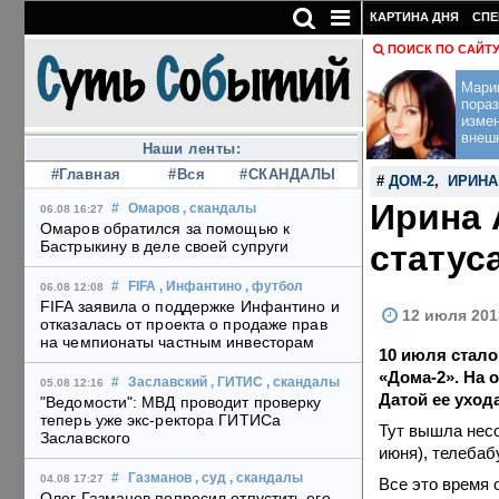
КАРТИНА ДНЯ
СПЕ
ПОИСК ПО САЙТ
Мари
пораз
изме
внеш
Наши ленты:
#Главная
#Вся
#СКАНДАЛЫ
#
ДОМ-2
,
ИРИНА
Ирина 
#
Омаров
, скандалы
06.08 16:27
Омаров обратился за помощью к
Бастрыкину в деле своей супруги
статус
#
FIFA
, Инфантино
, футбол
06.08 12:08
FIFA заявила о поддержке Инфантино и
12 июля 201
отказалась от проекта о продаже прав
на чемпионаты частным инвесторам
10 июля стало
«Дома-2». На 
#
Заславский
, ГИТИС
, скандалы
05.08 12:16
Датой ее ухода
"Ведомости": МВД проводит проверку
теперь уже экс-ректора ГИТИСа
Тут вышла несо
Заславского
июня), телеба
#
Газманов
, суд
, скандалы
04.08 17:27
Все это время 
Олег Газманов попросил отпустить его