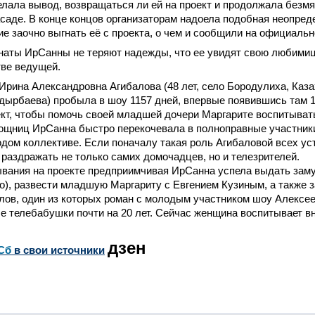
делала вывод, возвращаться ли ей на проект и продолжала безм
аде. В конце концов организаторам надоела подобная неопреде
е заочно выгнать её с проекта, о чем и сообщили на официальн
аты ИрСанны не теряют надежды, что ее увидят свою любимицу
тве ведущей.
Ирина Александровна Агибалова (48 лет, село Бородулиха, Каз
ырбаева) пробыла в шоу 1157 дней, впервые появившись там 1 
ект, чтобы помочь своей младшей дочери Маргарите воспитыва
ощниц ИрСанна быстро перекочевала в полноправные участники
дом коллективе. Если поначалу такая роль Агибаловой всех ус
раздражать не только самих домочадцев, но и телезрителей.
ывания на проекте предприимчивая ИрСанна успела выдать зам
о), развести младшую Маргариту с Евгением Кузиным, а также з
алов, один из которых роман с молодым участником шоу Алекс
 телебабушки почти на 20 лет. Сейчас женщина воспитывает в
дзен
Сб
в свои источники