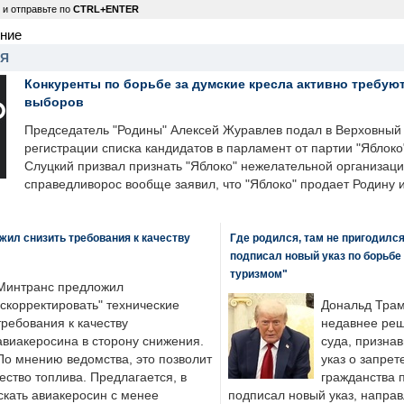
 и отправьте по
CTRL+ENTER
ение
НЯ
Конкуренты по борьбе за думские кресла активно требуют
выборов
Председатель "Родины" Алексей Журавлев подал в Верховный 
регистрации списка кандидатов в парламент от партии "Яблок
Слуцкий призвал признать "Яблоко" нежелательной организаци
справедливорос вообще заявил, что "Яблоко" продает Родину 
ил снизить требования к качеству
Где родился, там не пригодилс
подписал новый указ по борьбе
туризмом"
Минтранс предложил
"скорректировать" технические
Дональд Трам
требования к качеству
недавнее реш
авиакеросина в сторону снижения.
суда, призна
По мнению ведомства, это позволит
указ о запрет
ество топлива. Предлагается, в
гражданства 
скать авиакеросин с менее
подписал новый указ, направ