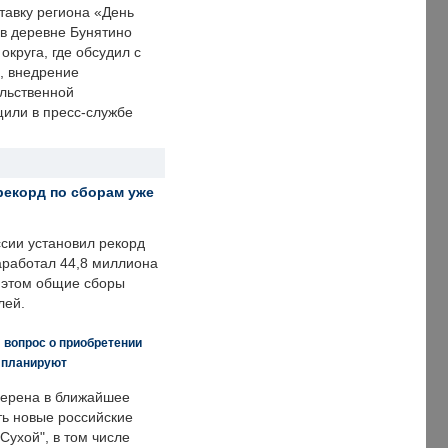
тавку региона «День
 в деревне Бунятино
округа, где обсудил с
, внедрение
ольственной
щили в пресс-службе
рекорд по сборам уже
ссии установил рекорд
заработал 44,8 миллиона
и этом общие сборы
лей.
 вопрос о приобретении
е планируют
ерена в ближайшее
ть новые российские
Сухой", в том числе