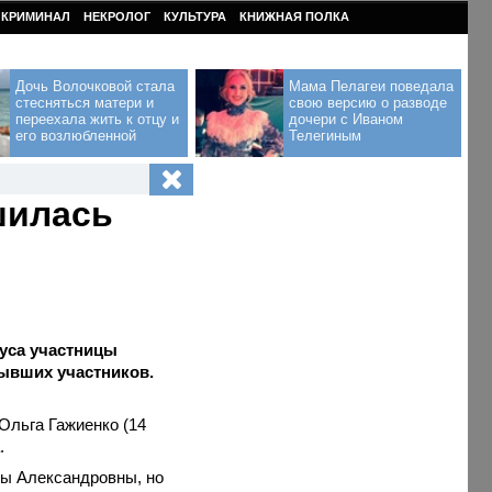
КРИМИНАЛ
НЕКРОЛОГ
КУЛЬТУРА
КНИЖНАЯ ПОЛКА
Дочь Волочковой стала
Мама Пелагеи поведала
стесняться матери и
свою версию о разводе
переехала жить к отцу и
дочери с Иваном
его возлюбленной
Телегиным
шилась
туса участницы
бывших участников.
Ольга Гажиенко (14
.
ны Александровны, но