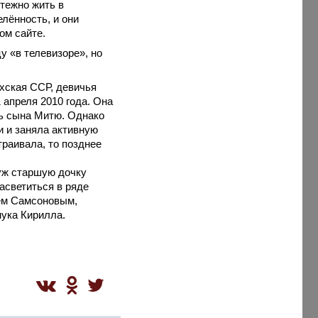
ятежно жить в
лённость, и они
ом сайте.
 «в телевизоре», но
ахская ССР, девичья
апреля 2010 года. Она
ть сына Митю. Однако
 и заняла активную
траивала, то позднее
уж старшую дочку
асветиться в ряде
еем Самсоновым,
нука Кирилла.