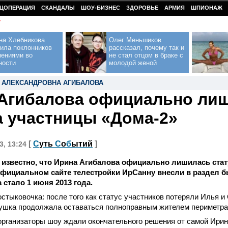
ЦОПЕРАЦИЯ
СКАНДАЛЫ
ШОУ-БИЗНЕС
ЗДОРОВЬЕ
АРМИЯ
ШПИОНАЖ
У
на Хлебникова
Олег Меньшиков
ила поклонников
рассказал, почему так и
нениями во
не стал отцом в браке с
ности
молодой женой
 АЛЕКСАНДРОВНА АГИБАЛОВА
Агибалова официально ли
а участницы «Дома-2»
[
С
уть
С
о
б
ытий
]
3, 13:24
 известно, что Ирина Агибалова официально лишилась ста
официальном сайте телестройки ИрСанну внесли в раздел 
 стало 1 июня 2013 года.
стыковочка: после того как статус участников потеряли Илья и 
бушка продолжала оставаться полноправным жителем периметра
организаторы шоу ждали окончательного решения от самой Ири