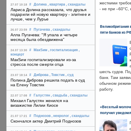
жесткими требо
#
Долина
, квартира
, скандалы
27.07 10:18
- не при –60°C,
Лариса Долина рассказала, что друзья
подарили ей новую квартиру - элитнее и
лучше, чем у Лурье
Великобритания в
#
Пугачева
, скандалы
26.07 23:59
пяти банков из Р
Алла Пугачева: "Я упала и четыре
месяца была обездвижена"
#
МакSим
, госпитализация
,
24.07 13:30
концерт
МакSим госпитализировали из-за
стресса после смерти отца
шесть судов. По
#
Диброва
, Товстик
, суд
23.07 18:14
банк. Там заяви
Полина Диброва решила подать в суд
обычном режиме
на Елену Товстик
работу.
#
Галустян
, свадьба
, скандалы
22.07 17:08
Михаил Галустян женился на
визажистке Лилии Киосе
«Веселый молочни
получил уведомл
#
Поднозов
, некролог
, скандалы
21.07 17:21
Скончался актер Дмитрий Поднозов