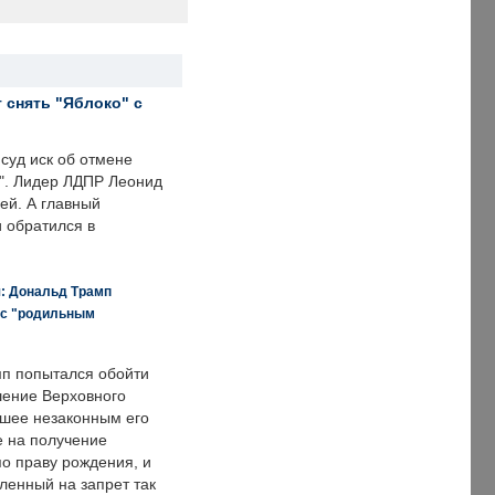
 снять "Яблоко" с
суд иск об отмене
о". Лидер ЛДПР Леонид
ей. А главный
и обратился в
я: Дональд Трамп
 с "родильным
п попытался обойти
ение Верховного
вшее незаконным его
е на получение
по праву рождения, и
ленный на запрет так