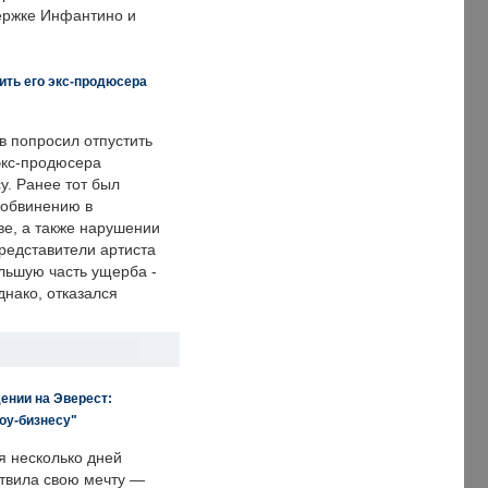
держке Инфантино и
ить его экс-продюсера
в попросил отпустить
экс-продюсера
у. Ранее тот был
 обвинению в
е, а также нарушении
редставители артиста
льшую часть ущерба -
днако, отказался
ении на Эверест:
оу-бизнесу"
я несколько дней
твила свою мечту —