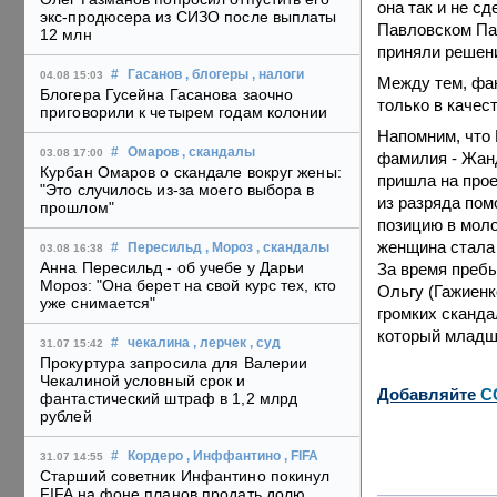
она так и не с
экс-продюсера из СИЗО после выплаты
Павловском Пас
12 млн
приняли решени
#
Гасанов
, блогеры
, налоги
04.08 15:03
Между тем, фан
Блогера Гусейна Гасанова заочно
только в качес
приговорили к четырем годам колонии
Напомним, что 
#
Омаров
, скандалы
03.08 17:00
фамилия - Жанд
Курбан Омаров о скандале вокруг жены:
пришла на про
"Это случилось из-за моего выбора в
из разряда пом
прошлом"
позицию в моло
женщина стала 
#
Пересильд
, Мороз
, скандалы
03.08 16:38
Анна Пересильд - об учебе у Дарьи
За время преб
Мороз: "Она берет на свой курс тех, кто
Ольгу (Гажиенк
уже снимается"
громких сканд
который младше
#
чекалина
, лерчек
, суд
31.07 15:42
Прокуртура запросила для Валерии
Чекалиной условный срок и
Добавляйте
C
фантастический штраф в 1,2 млрд
рублей
#
Кордеро
, Инффантино
, FIFA
31.07 14:55
Старший советник Инфантино покинул
FIFA на фоне планов продать долю