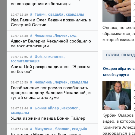
ее возвращении из больницы
#
Галич
, свадьба
, скандалы
10.07 15:19
Ида Галич и Олег Ледвич поженились в
Северной Осетии
Однако, по слов
сбрасывается, а
#
Чекалина
, Лерчек
, суд
10.07 14:48
который взимает
Адвокат Валерии Чекалиной сообщил о
ее госпитализации
СЛУХИ, СКАН
#
Цой
, онкология
,
09.07 17:56
госпитализация
Анита Цой раскрыла диагноз: "Я раком
Омаров обратилс
не болею"
своей супруги
#
Чекалина
, Лерчек
, скандалы
09.07 15:59
Гособвинение попросило возобновить
процесс по делу Валерии Чекалиной, и
тут ей снова стало хуже
#
БонниТайлер
, некролог
,
09.07 12:44
скандалы
Курбан Омаров в
Ушла из жизни певица Бонни Тайлер
видео, в которо
Комитета Алекс
#
Мизулина
, Shaman
, свадьба
08.07 17:50
разобраться в с
Екатерина Мизулина в День семьи,