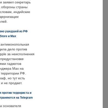
м заявил секретарь
 обороны страны
 словам, индийские
одернизации
елей.
вно ушедшей из РФ
Store и Max
 антимонопольная
дила дело против
pple за неисполнения
 предустановке
ями гаджетов
енджера Max на
 территории РФ.
аф, но тут есть
 и не продает.
 против террориста и
траняются на Telegram
ак основателя