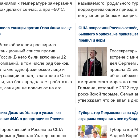
ваниями к температуре замерзания
называемого "родильного тур
 как делают сейчас, а при –50°C.
подразумевающего приезд в 
получения ребенком америка
вела санкции против Озон банка и еще
США попросили Россию освобо
Ф
бывшего морпеха, не принявшег
правил и норм
Великобритания расширила
санкционный список против
Госсекретарь
России.В него были включены 12
встрече с ми
компаний, в том числе ряд банков,
дел Сергеем 
а также одно физическое лицо и
прошла 23 ию
д санкции попал, в частности Озон
об освобожде
ли, что банк продолжает работать в
американского морского пех
, санкции не повлияют на его
Гилмана, который с 2022 год
российской тюрьме. Семья 
утверждает, что он впал в ди
к» Джастас Уолкер в ужасе - он
Губернатор Подмосковья на «Д
ение ФМС о депортации из России
аграриям сохранить все субсид
Переехавший в Россию из США
Губернатор М
фермер Джастас Уолкер, хорошо
Андрей Вороб