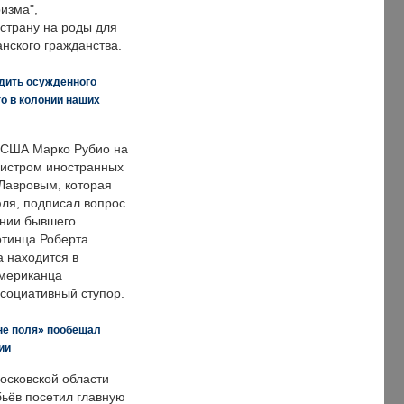
изма",
страну на роды для
нского гражданства.
дить осужденного
о в колонии наших
 США Марко Рубио на
нистром иностранных
Лавровым, которая
ля, подписал вопрос
нии бывшего
отинца Роберта
а находится в
американца
ссоциативный ступор.
не поля» пообещал
ии
осковской области
ьёв посетил главную