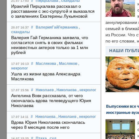
#
Пирцхалава
, скандалы
21.07 17:03
Ираклий Пирцхалава рассказал о
расставании с экс-супругой и выказался
о заявлениях Екатерины Лукьяновой
аннулировании в
#
ВалерияГайГерманика
,
20.07 16:37
семьей в ближа
скандалы
из России. Что 
Валерия Гай Германика заявила, что
по его словам, н
согласится снять в своих фильмах
неизвестных актеров только за 1 млн
НАШИ ПУБЛ
рублей
#
Маслякова
, Масляков
,
17.07 16:13
некролог
Ушла из жизни вдова Александра
Маслякова
#
Николаев
, Николаева
, некролог
17.07 15:56
Ангелина Вовк рассказала, от чего
скончалась вдова телеведущего Юрия
Николаева
Выпускники все 
иностранные вуз
#
Николаева
, Николаев
, некролог
17.07 14:11
Вдова Юрия Николаева скончалась
через 8 месяцев после него
#
Птаха
, суд
,
16.07 15:25