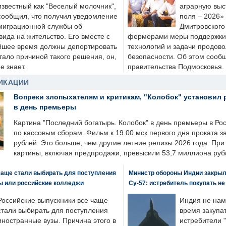
известный как "Веселый молочник",
аграрную выс
сообщил, что получил уведомление
поля – 2026»
миграционной службы об
Дмитровского 
ида на жительство. Его вместе с
фермерами меры поддержки
йшее время должны депортировать
технологий и задачи продов
стало причиной такого решения, он,
безопасности. Об этом сооб
е знает.
правительства Подмосковья.
ИКАЦИИ
Вопреки злопыхателям и критикам, "Колобок" установил 
в день премьеры
Картина "Последний богатырь. Колобок" в день премьеры в Ро
по кассовым сборам. Фильм к 19.00 мск первого дня проката 
рублей. Это больше, чем другие летние релизы 2026 года. Пр
картины, включая предпродажи, превысили 53,7 миллиона руб
чаще стали выбирать для поступления
Министр обороны Индии закрыл
ы или российские колледжи
Су-57: истребитель покупать н
Российские выпускники все чаще
Индия не нам
стали выбирать для поступления
время закупа
иностранные вузы. Причина этого в
истребители "