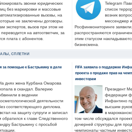
блокировать звонки юридических
Telegram Пав
лиц без маркировки и массовые
список террор
автоматизированные вызовы, на
возник вопрос
которые не заключены договоры.
мессенджер и
ам экспертов, вызов при этом не
Росфинмониторинге заявили, 
 переводится на автоответчик, за
распространяются ограничени
ся плата с абонентов.
этим статусом накладываютс
бизнесмена.
ДАЛЫ, СПЛЕТНИ
я за помощью к Бастрыкину в деле
FIFA заявила о поддержке Инфа
проекта о продаже прав на чем
инвесторам
На днях жена Курбана Омарова
попала в скандал. Валерию
Президент М
обвинили в ведении
федерации фу
косметологической деятельности
Инфантино пр
без соответствующего диплома.
высшим руков
стал на защиту супруги и записал
в марокканско
м обратился к главе Следственного
том числе обсуждался проек
андру Бастрыкину с просьбой
дочерней структуры для про
итуации.
чемпионаты частным инвесто