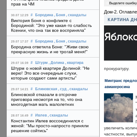
0
Выделите ошибку
прав на ЧМ
Дом-2. Оглавл
#
Бородина
, Боня
, скандалы
30.07 12:29
КАРТИНА Д
Виктория Боня о конфликте с
Бородиной: "Это уже какая-то слабость
Ксении, что она так все восприняла"
#
Бородина
, Боня
, скандалы
29.07 17:37
Бородина ответила Боне: "Живи свою
прекрасную жизнь и не трогай меня!"
#
Штурм
, Долина
, квартира
29.07 16:39
Штурм о новой квартире Долиной: "Не
прокуратуру.
верю! Это все очередные слухи,
которые создают сами артисты"
Минтранс предлож
авиакеросина
#
Блиновская
, суд
, скандалы
29.07 14:21
Блиновской отказали в отсрочке
приговора несмотря на то, что она
многодетная мать малолетних
#
Ивлев
, скандалы
28.07 16:49
Константин Ивлев воссоединился с
женой: "Мы просто-напросто приняли
увеличить колич
решение сойтись"
частности, выпу