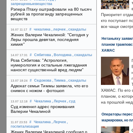
запрещенныевещества
Рэпера Птаху оштрафовали на 80 тысяч
рублей за пропаганду запрещенных
Приоритет отда
веществ
кто поступает п
все чаще смотря
#
чекалина
, лерчек
, скандалы
16.07 11:17
Жених Валерии Чекалиной: "Сегодня у
Нетаньяху заявил
Леры прошла девятая, последняя
химия"
планом трамповс
ХАМАС
#
Сябитова
, Володина
, скандалы
14.07 17:31
Роза Сябитова: "Астрология,
нумерология и остальные лжегадания
наносят существенный вред людям"
#
Седокова
, Тимма
, скандалы
13.07 18:24
Адвокат семьи Тиммы заявила, что его
ХАМАС. По его 
снимок с ножом - фотошоп
планом, о кото
#
Чекалина
, Лерчек
, суд
13.07 12:18
на прошлой нед
Суд изменил адрес проживания
Валерии Чекалиной
Операторы перест
маркировки, но п
#
Чекалина
, Лерчек
,
11.07 23:53
госпитализация
Жених Валерии Чекалиной сообщил о