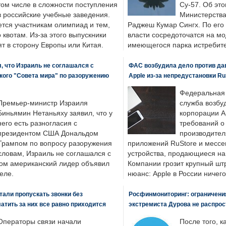
том числе в сложности поступления
Су-57. Об это
в российские учебные заведения.
Министерства
ется участникам олимпиад и тем,
Раджеш Кумар Сингх. По его
о квотам. Из-за этого выпускники
власти сосредоточатся на м
т в сторону Европы или Китая.
имеющегося парка истребит
, что Израиль не соглашался с
ФАС возбудила дело против да
кого "Совета мира" по разоружению
Apple из-за непредустановки Ru
Федеральная
Премьер-министр Израиля
служба возбу
Биньямин Нетаньяху заявил, что у
корпорации A
него есть разногласия с
требований о
президентом США Дональдом
производител
Трампом по вопросу разоружения
приложений RuStore и месс
словам, Израиль не соглашался с
устройства, продающиеся на
ром американский лидер объявил
Компании грозит крупный штр
еле.
нюанс: Apple в России ничего
али пропускать звонки без
Росфинмониторинг: ограничения
латить за них все равно приходится
экстремиста Дурова не распрос
Операторы связи начали
После того, к