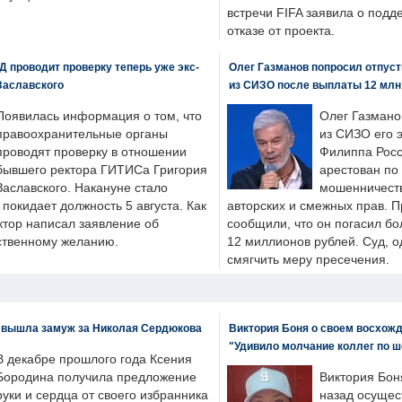
встречи FIFA заявила о под
отказе от проекта.
 проводит проверку теперь уже экс-
Олег Газманов попросил отпуст
Заславского
из СИЗО после выплаты 12 млн
Появилась информация о том, что
Олег Газмано
правоохранительные органы
из СИЗО его 
проводят проверку в отношении
Филиппа Росс
бывшего ректора ГИТИСа Григория
арестован по
Заславского. Накануне стало
мошенничеств
н покидает должность 5 августа. Как
авторских и смежных прав. П
ктор написал заявление об
сообщили, что он погасил бо
бственному желанию.
12 миллионов рублей. Суд, о
смягчить меру пресечения.
 вышла замуж за Николая Сердюкова
Виктория Боня о своем восхожд
"Удивило молчание коллег по ш
В декабре прошлого года Ксения
Бородина получила предложение
Виктория Бон
руки и сердца от своего избранника
назад осущес