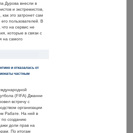
ла Дурова внесли в
истов и экстремистов,
, как это затронет сам
 его пользователей. В
что на сервис не
я, которые в связи с
я на самого
нтино и отказалась от
пионаты частным
еждународной
тбола (FIFA) Джанни
овел встречу с
одством организации
м Рабате. На ней в
т по созданию
дажи доли прав на
рам. По итогам