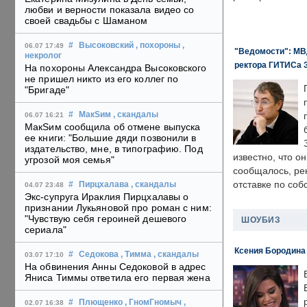
любви и верности показала видео со
своей свадьбы с Шаманом
#
Высоковский
, похороны
,
06.07 17:49
"Ведомости": МВД
некролог
ректора ГИТИСа 
На похороны Александра Высоковского
не пришел никто из его коллег по
"Бригаде"
#
МакSим
, скандалы
06.07 16:21
МакSим сообщила об отмене выпуска
ее книги: "Большие дяди позвонили в
издательство, мне, в типографию. Под
известно, что о
угрозой моя семья"
сообщалось, ре
отставке по со
#
Пирцхалава
, скандалы
04.07 23:48
Экс-супруга Ираклия Пирцхалавы о
признании Лукьяновой про роман с ним:
"Чувствую себя героиней дешевого
ШОУБИЗ
сериала"
Ксения Бородина
#
Седокова
, Тимма
, скандалы
03.07 17:10
На обвинения Анны Седоковой в адрес
Яниса Тиммы ответила его первая жена
#
Плющенко
, ГномГномыч
,
02.07 16:38