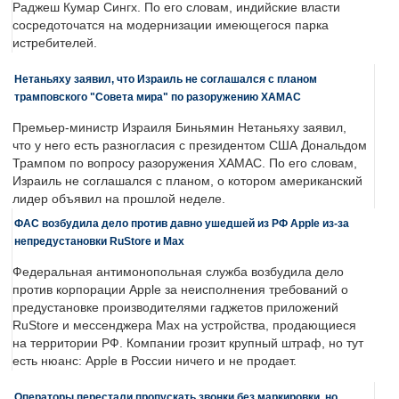
Раджеш Кумар Сингх. По его словам, индийские власти
сосредоточатся на модернизации имеющегося парка
истребителей.
Нетаньяху заявил, что Израиль не соглашался с планом
трамповского "Совета мира" по разоружению ХАМАС
Премьер-министр Израиля Биньямин Нетаньяху заявил,
что у него есть разногласия с президентом США Дональдом
Трампом по вопросу разоружения ХАМАС. По его словам,
Израиль не соглашался с планом, о котором американский
лидер объявил на прошлой неделе.
ФАС возбудила дело против давно ушедшей из РФ Apple из-за
непредустановки RuStore и Max
Федеральная антимонопольная служба возбудила дело
против корпорации Apple за неисполнения требований о
предустановке производителями гаджетов приложений
RuStore и мессенджера Max на устройства, продающиеся
на территории РФ. Компании грозит крупный штраф, но тут
есть нюанс: Apple в России ничего и не продает.
Операторы перестали пропускать звонки без маркировки, но