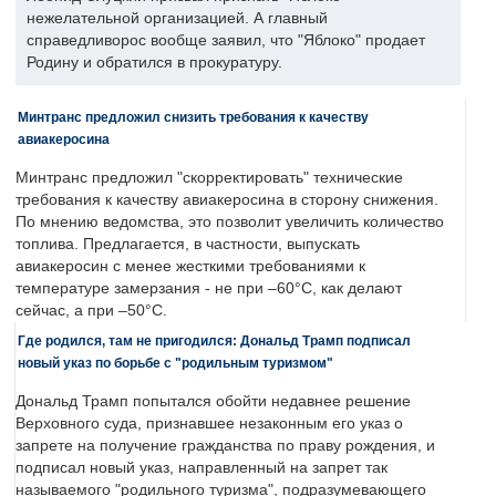
нежелательной организацией. А главный
справедливорос вообще заявил, что "Яблоко" продает
Родину и обратился в прокуратуру.
Минтранс предложил снизить требования к качеству
авиакеросина
Минтранс предложил "скорректировать" технические
требования к качеству авиакеросина в сторону снижения.
По мнению ведомства, это позволит увеличить количество
топлива. Предлагается, в частности, выпускать
авиакеросин с менее жесткими требованиями к
температуре замерзания - не при –60°C, как делают
сейчас, а при –50°C.
Где родился, там не пригодился: Дональд Трамп подписал
новый указ по борьбе с "родильным туризмом"
Дональд Трамп попытался обойти недавнее решение
Верховного суда, признавшее незаконным его указ о
запрете на получение гражданства по праву рождения, и
подписал новый указ, направленный на запрет так
называемого "родильного туризма", подразумевающего