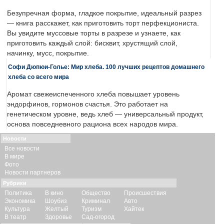
Безупречная форма, гладкое покрытие, идеальный разрез
— книга расскажет, как приготовить торт перфекциониста.
Вы увидите муссовые торты в разрезе и узнаете, как
приготовить каждый слой: бисквит, хрустящий слой,
начинку, мусс, покрытие.
Софи Дюпюи-Голье: Мир хлеба. 100 лучших рецептов домашнего
хлеба со всего мира
Аромат свежеиспеченного хлеба повышает уровень
эндорфинов, гормонов счастья. Это работает на
генетическом уровне, ведь хлеб — универсальный продукт,
основа повседневного рациона всех народов мира.
Новости
Все новости
В мире
Фото
Новости партнеров
Рубрики
Политика
В кино
Общество
Происшествия
Экономика
Шоубиз
Криминал
Авто
Культура
Желтый
Туризм
Хайтек
В театр
Здоровье
Сад-огород