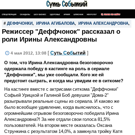
СПЕЦОПЕРАЦИЯ
СКАНДАЛЫ
ШОУ-БИЗНЕС
ЗДОРОВЬЕ
АРМИЯ
ШПИОНАЖ
НЕКРОЛОГ
ПОИСК ПО САЙТУ
#
ДЕФФЧОНКИ
,
ИРИНА АГИБАЛОВА
,
ИРИНА АЛЕКСАНДРОВНА
,
Режиссер "Деффчонок" рассказал о
роли Ирины Александровны
[
С
уть
С
о
б
ытий
]
4 мая 2012, 13:08
О том, что Ирина Александровна безоговорочно
одержала победу в кастинге на роль в сериале
"Деффчонки", мы уже сообщали. Кого же ей
предстоит сыграть, и когда мы увидим ее в ситкоме?
На кастинге вместе с актрисами ситкома "Деффчонки"
Софьей Урицкой и Галиной Боб девушки "Дома-2"
разыгрывали реальные сцены из сериала. И каково же
было всеобщее удивление, когда выяснилось, что с
огромнейшим отрывом безоговорочно победила Ирина
Александровна?! За нее отдали свои голоса 81,5%
пользователей. На втором месте оказалась Оксана
Стрункина с результатом 14,0%, а замкнула тройку Катя