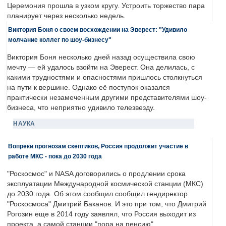
Церемония прошла в узком кругу. Устроить торжество пара
планирует через несколько недель.
Виктория Боня о своем восхождении на Эверест: "Удивило
молчание коллег по шоу-бизнесу"
Виктория Боня несколько дней назад осуществила свою
мечту — ей удалось взойти на Эверест. Она делилась, с
какими трудностями и опасностями пришлось столкнуться
на пути к вершине. Однако её поступок оказался
практически незамеченным другими представителями шоу-
бизнеса, что неприятно удивило телезвезду.
НАУКА
Вопреки прогнозам скептиков, Россия продолжит участие в
работе МКС - пока до 2030 года
"Роскосмос" и NASA договорились о продлении срока
эксплуатации Международной космической станции (МКС)
до 2030 года. Об этом сообщил сообщил гендиректор
"Роскосмоса" Дмитрий Баканов. И это при том, что Дмитрий
Рогозин еще в 2014 году заявлял, что Россия выходит из
проекта, а самой станции "пора на пенсию".