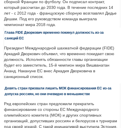
сборной Франции по футболу. Он подписал контракт,
который рассчитан до 2030 года. В течение последних 14
лет - с 2012 года - французскую сборную возглавлял Дидье
Дешам. Под его руководством команда выиграла
чемпионат мира 2018 года.
Глава FIDE Дворкович временно покинул должность из-за
санкций ЕС
Президент Международной шахматной федерации (FIDE)
Аркадий Дворкович объявил, что временно покидает свою
должность. Исполнять обязанности главы организации
будет его заместитель, 15-й чемпион мира Вишванатан
Ананд. Накануне ЕС внес Аркадия Дворковича в
санкционный список.
Девять стран призвали лишить МОК финансирования ЕС из-за
допуска россиян, но они очевидно в меньшинстве
Ряд европейских стран предложили прекратить
финансирование со стороны ЕС Международного
олимпийского комитета (МОК) и других спортивных
организаций, допустивших россиян и белорусов к турнирам
под своей эгидой. С такой инициативой выступила Эстония,