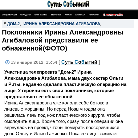
СПЕЦОПЕРАЦИЯ
СКАНДАЛЫ
ШОУ-БИЗНЕС
ЗДОРОВЬЕ
АРМИЯ
ШПИОНАЖ
НЕКРОЛОГ
ПОИСК ПО САЙТУ
#
ДОМ-2
,
ИРИНА АЛЕКСАНДРОВНА АГИБАЛОВА
,
Поклонники Ирины Александровны
Агибаловой представили ее
обнаженной(ФОТО)
[
С
уть
С
о
б
ытий
]
13 января 2012, 15:54
Участница телепроекта "Дом-2" Ирина
Александровна Агибалова, мама двух сестер Ольги
и Риты, недавно сделала пластическую операцию на
лице. У героини есть свои поклонники, которые
представляют ее обнаженной.
Ирина Александровна уже колола себе ботокс в
лицевые морщины. Но перед Новым годом она
решилась лечь под нож пластического хирурга, чтобы
омолодить лицо. Кроме того, сразу после операции она
вернулась на проект, чтобы помирить поссорившихся
дочь Ольгу и Илью Гажиенко. Пока ее лицо заживает,