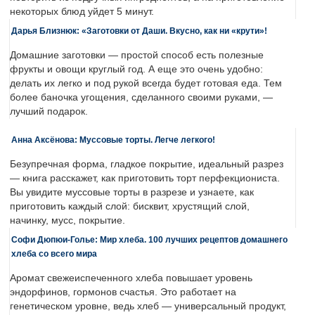
некоторых блюд уйдет 5 минут.
Дарья Близнюк: «Заготовки от Даши. Вкусно, как ни «крути»!
Домашние заготовки — простой способ есть полезные
фрукты и овощи круглый год. А еще это очень удобно:
делать их легко и под рукой всегда будет готовая еда. Тем
более баночка угощения, сделанного своими руками, —
лучший подарок.
Анна Аксёнова: Муссовые торты. Легче легкого!
Безупречная форма, гладкое покрытие, идеальный разрез
— книга расскажет, как приготовить торт перфекциониста.
Вы увидите муссовые торты в разрезе и узнаете, как
приготовить каждый слой: бисквит, хрустящий слой,
начинку, мусс, покрытие.
Софи Дюпюи-Голье: Мир хлеба. 100 лучших рецептов домашнего
хлеба со всего мира
Аромат свежеиспеченного хлеба повышает уровень
эндорфинов, гормонов счастья. Это работает на
генетическом уровне, ведь хлеб — универсальный продукт,