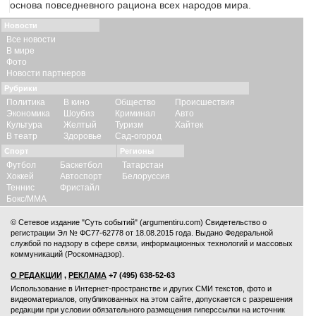
основа повседневного рациона всех народов мира.
Новости
Все новости
В мире
Фото
Новости партнеров
Рубрики
Политика
В кино
Общество
Происшествия
Экономика
Шоубиз
Криминал
Авто
Культура
Желтый
Туризм
Хайтек
В театр
Здоровье
Сад-огород
Спорт
Регионы
Футбол
Баскетбол
Татарстан
Хоккей
Автоспорт
Белоруссия
Теннис
Фристайл
Бокс/ММА
© Сетевое издание "Суть событий" (argumentiru.com) Свидетельство о
регистрации Эл № ФС77-62778 от 18.08.2015 года. Выдано Федеральной
службой по надзору в сфере связи, информационных технологий и массовых
коммуникаций (Роскомнадзор).
О РЕДАКЦИИ
,
РЕКЛАМА
+7 (495) 638-52-63
Использование в Интернет-пространстве и других СМИ текстов, фото и
видеоматериалов, опубликованных на этом сайте, допускается с
разрешения
редакции
при условии обязательного размещения гиперссылки на источник