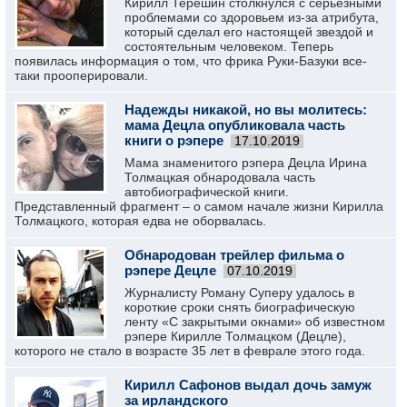
Кирилл Терешин столкнулся с серьезными
проблемами со здоровьем из-за атрибута,
который сделал его настоящей звездой и
состоятельным человеком. Теперь
появилась информация о том, что фрика Руки-Базуки все-
таки прооперировали.
Надежды никакой, но вы молитесь:
мама Децла опубликовала часть
книги о рэпере
17.10.2019
Мама знаменитого рэпера Децла Ирина
Толмацкая обнародовала часть
автобиографической книги.
Представленный фрагмент – о самом начале жизни Кирилла
Толмацкого, которая едва не оборвалась.
Обнародован трейлер фильма о
рэпере Децле
07.10.2019
Журналисту Роману Суперу удалось в
короткие сроки снять биографическую
ленту «С закрытыми окнами» об известном
рэпере Кирилле Толмацком (Децле),
которого не стало в возрасте 35 лет в феврале этого года.
Кирилл Сафонов выдал дочь замуж
за ирландского