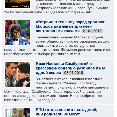
заключается главная миссия девушек.
Патриарх Московский и всея Руси Кирилл
также обозначил один из "идеалов молодой жизни".
«Устроил в телешоу парад уродов»:
Малахов разгневал зрителей
синтоловыми качками
21.01.2018
Телеведущий Андрей Малахов поднял
волну общественного негодования, решив
пригласить в свою телестудию так
называемых синтоловых качков. Шоумена раскритиковали за
неразборчивость в выборе рейтинговых тем.
Брак Настасьи Самбурской с
красавцем-моделью разбился из-за
одной ссоры
08.01.2018
30-летняя актриса, ставшая известная
после сериала "Универ", почти год
неотрывно привлекала к себе внимание в
Сети. Настасья Самбурская была королевой эпатажных
постов и скандальных комментариев. Но в ноябре стало
известно о ее тайной свадьбе.
РПЦ готова воспитывать детей,
чьи родители не могут