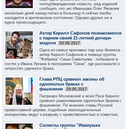
неподтвержденная новость: ряд изданий
сообщил, что экс-Иванушка Олег Яковлев
несколько дней назад попал в больницу и сейчас якобы
находится в критическом состоянии. Однако друзья не в
курсе происходящего.
Актер Кирилл Сафонов познакомился
с парнем своей 21-летней дочери-
модели
03.06.2017
Одна из самых красивых пар шоу-бизнеса -
актер Кирилл Сафонов и певица группы
"Фабрика" Саша Савельева - побывали в
гостях у Ивана Ургана в программе "Смак", где рассказали о
хитростях удачного брака.
Глава РПЦ сравнил законы об
однополых браках с
фашизмом
29.05.2017
Патриарх Московский и всея Руси Кирилл
сравнил узаконивание однополых браков с
фашизмом. По мнению главы Русской
православной церкви, подобные законодательные
инициативы ведут к разрыву с нравственностью и совестью.
Солисты группы "Иванушки