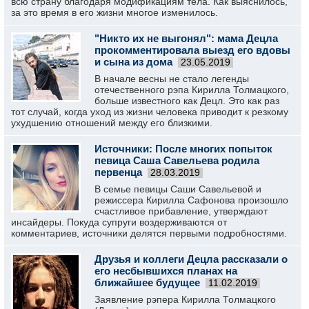
всю страну благодаря модификациям тела. Как выяснилось,
за это время в его жизни многое изменилось.
"Никто их не выгонял": мама Децла
прокомментировала выезд его вдовы
и сына из дома
23.05.2019
В начале весны не стало легенды
отечественного рэпа Кирилла Толмацкого,
больше известного как Децл. Это как раз
тот случай, когда уход из жизни человека приводит к резкому
ухудшению отношений между его близкими.
Источники: После многих попыток
певица Саша Савельева родила
первенца
28.03.2019
В семье певицы Саши Савельевой и
режиссера Кирилла Сафонова произошло
счастливое прибавление, утверждают
инсайдеры. Покуда супруги воздерживаются от
комментариев, источники делятся первыми подробностями.
Друзья и коллеги Децла рассказали о
его несбывшихся планах на
ближайшее будущее
11.02.2019
Заявление рэпера Кирилла Толмацкого