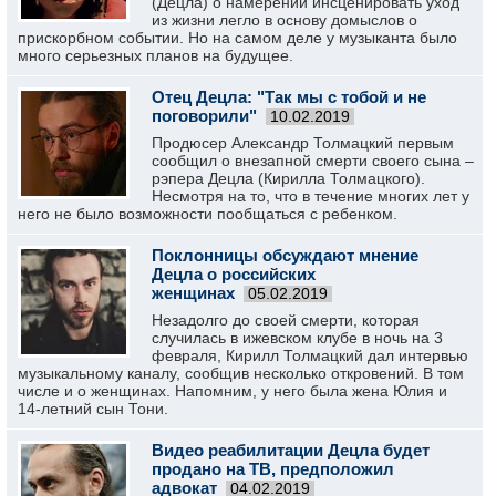
(Децла) о намерении инсценировать уход
из жизни легло в основу домыслов о
прискорбном событии. Но на самом деле у музыканта было
много серьезных планов на будущее.
Отец Децла: "Так мы с тобой и не
поговорили"
10.02.2019
Продюсер Александр Толмацкий первым
сообщил о внезапной смерти своего сына –
рэпера Децла (Кирилла Толмацкого).
Несмотря на то, что в течение многих лет у
него не было возможности пообщаться с ребенком.
Поклонницы обсуждают мнение
Децла о российских
женщинах
05.02.2019
Незадолго до своей смерти, которая
случилась в ижевском клубе в ночь на 3
февраля, Кирилл Толмацкий дал интервью
музыкальному каналу, сообщив несколько откровений. В том
числе и о женщинах. Напомним, у него была жена Юлия и
14-летний сын Тони.
Видео реабилитации Децла будет
продано на ТВ, предположил
адвокат
04.02.2019