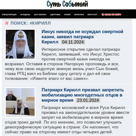
СПЕЦОПЕРАЦИЯ
СКАНДАЛЫ
ШОУ-БИЗНЕС
ЗДОРОВЬЕ
АРМИЯ
ШПИОНАЖ
НЕКРОЛОГ
ПОИСК ПО САЙТУ
//
ПОИСК: #КИРИЛЛ
Иисус никогда не осуждал смертной
казни, заявил патриарх
Кирилл
04.11.2024
Интересное открытие сделал патриарх
Кирилл, заявивший, что Иисус Христос
против смертной казни никогда не
возражал. Оставив в стороне Нагорную проповедь и все,
чему всю свою недолгую земную жизнь учил Сын божий,
глава РПЦ взял из Библии одну цитату и дал ей свое
толкование: «Измите злаго от вас самех».
Патриарх Кирилл призвал запретить
мобилизацию многодетных отцов в
мирное время
23.01.2024
Патриарх московский и всея Руси Кирилл
призвал на законодательном уровне ввести
запрет на мобилизацию в мирное время
отцов троих детей. По его мнению, это позволит улучшить
демографическую ситуацию в стране. Он напомнил, что
сейчас право на отсрочку имеют отцы четырех детей.