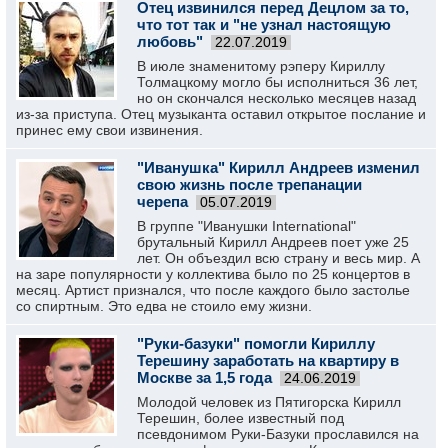
Отец извинился перед Децлом за то,
что тот так и "не узнал настоящую
любовь"
22.07.2019
В июле знаменитому рэперу Кириллу
Толмацкому могло бы исполниться 36 лет,
но он скончался несколько месяцев назад
из-за приступа. Отец музыканта оставил открытое послание и
принес ему свои извинения.
"Иванушка" Кирилл Андреев изменил
свою жизнь после трепанации
черепа
05.07.2019
В группе "Иванушки International"
брутальный Кирилл Андреев поет уже 25
лет. Он объездил всю страну и весь мир. А
на заре популярности у коллектива было по 25 концертов в
месяц. Артист признался, что после каждого было застолье
со спиртным. Это едва не стоило ему жизни.
"Руки-базуки" помогли Кириллу
Терешину заработать на квартиру в
Москве за 1,5 года
24.06.2019
Молодой человек из Пятигорска Кирилл
Терешин, более известный под
псевдонимом Руки-Базуки прославился на