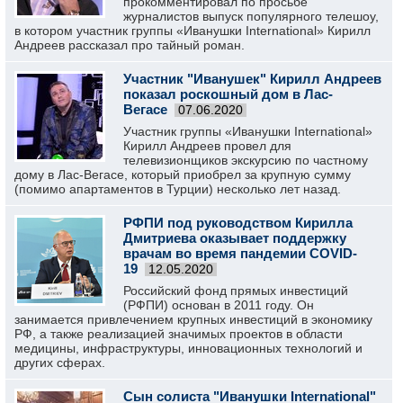
прокомментировал по просьбе
журналистов выпуск популярного телешоу,
в котором участник группы «Иванушки International» Кирилл
Андреев рассказал про тайный роман.
Участник "Иванушек" Кирилл Андреев
показал роскошный дом в Лас-
Вегасе
07.06.2020
Участник группы «Иванушки International»
Кирилл Андреев провел для
телевизионщиков экскурсию по частному
дому в Лас-Вегасе, который приобрел за крупную сумму
(помимо апартаментов в Турции) несколько лет назад.
РФПИ под руководством Кирилла
Дмитриева оказывает поддержку
врачам во время пандемии COVID-
19
12.05.2020
Российский фонд прямых инвестиций
(РФПИ) основан в 2011 году. Он
занимается привлечением крупных инвестиций в экономику
РФ, а также реализацией значимых проектов в области
медицины, инфраструктуры, инновационных технологий и
других сферах.
Сын солиста "Иванушки International"