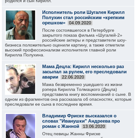
родился и сын Кирилл.
Исполнитель роли Шугалея Кирилл
Полухин стал российским «крепким
орешком»
04.09.2020
После состоявшегося в Петербурге
закрытого показа фильма «Шугалей-2»
российские актеры и представители шоу-
бизнеса положительно оценили картину, а также отметили
высокий профессионализм исполнителя главной роли
Кирилла Полухина.
Мама Децла: Кирилл несколько раз
засыпал за рулем, его преследовали
аварии
22.06.2020
Мама безвременно ушедшего из жизни
рэпера Кирилла Толмацкого (Децла)
представила книгу воспоминаний о сыне. В
одном из фрагментов она рассказала об опасностях, которые
преследовали ее сына в последнее время.
Владимир Фриске высказался о
словах "Иванушки" Андреева про
роман с Жанной
13.06.2020
Отец певицы Жанны Фриске