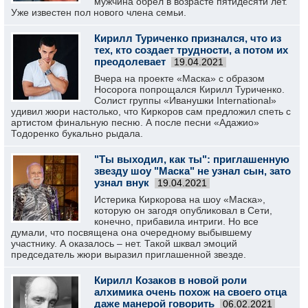
мужчина обрел в возрасте пятидесяти лет.
Уже известен пол нового члена семьи.
Кирилл Туриченко признался, что из
тех, кто создает трудности, а потом их
преодолевает
19.04.2021
Вчера на проекте «Маска» с образом
Носорога попрощался Кирилл Туриченко.
Солист группы «Иванушки International»
удивил жюри настолько, что Киркоров сам предложил спеть с
артистом финальную песню. А после песни «Адажио»
Тодоренко букально рыдала.
"Ты выходил, как ты": приглашенную
звезду шоу "Маска" не узнал сын, зато
узнал внук
19.04.2021
Истерика Киркорова на шоу «Маска»,
которую он загодя опубликовал в Сети,
конечно, прибавила интриги. Но все
думали, что посвящена она очередному выбывшему
участнику. А оказалось – нет. Такой шквал эмоций
председатель жюри выразил приглашенной звезде.
Кирилл Козаков в новой роли
алхимика очень похож на своего отца
даже манерой говорить
06.02.2021