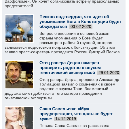
Варфоломей. Он хочет организовать встречу православных
предстоятелей.
Песков подтвердил, что идея об
упоминании Бога в Конституции будет
обсуждаться
03.02.2020
Вопрос о внесении в основной закон
страны упоминания о Боге будет
рассмотрен рабочей группой, которая
занимается подготовкой поправок к Конституции. Об этом
заявил пресс-секретарь президента России Дмитрий Песков.
Отец рэпера Децла намерен
проверить родство с внуком
генетической экспертизой
29.01.2020
Отец рэпера Децла, продюсер Александр
Толмацкий заявил о сомнениях в своем
родстве с внуком Тони. Знаменитый
дедушка хочет добиться от его матери проведения
генетической экспертизы.
Саша Савельева: «Муж
предупреждает, что дальше будет
хуже»
14.12.2019
Певица Саша Савельева рассказала –