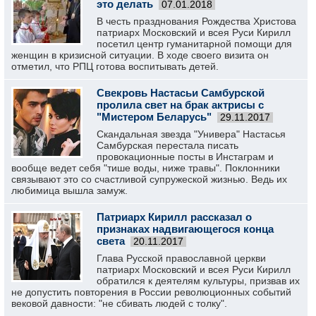
это делать
07.01.2018
В честь празднования Рождества Христова
патриарх Московский и всея Руси Кирилл
посетил центр гуманитарной помощи для
женщин в кризисной ситуации. В ходе своего визита он
отметил, что РПЦ готова воспитывать детей.
Свекровь Настасьи Самбурской
пролила свет на брак актрисы с
"Мистером Беларусь"
29.11.2017
Скандальная звезда "Универа" Настасья
Самбурская перестала писать
провокационные посты в Инстаграм и
вообще ведет себя "тише воды, ниже травы". Поклонники
связывают это со счастливой супружеской жизнью. Ведь их
любимица вышла замуж.
Патриарх Кирилл рассказал о
признаках надвигающегося конца
света
20.11.2017
Глава Русской православной церкви
патриарх Московский и всея Руси Кирилл
обратился к деятелям культуры, призвав их
не допустить повторения в России революционных событий
вековой давности: "не сбивать людей с толку".