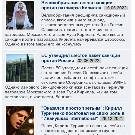
Великобритания ввела санкции
против патриарха Кирилла
16.06.2022
Великобритания расширила санкционный
список, включив в него еще ряд
высокопоставленных деятелей из России.
Санкции затрагивают в том числе и
патриарха Московского и всея Руси Кирилла. Ранее ввести
санкции против патриарха Кирилла намеревался Евросоюз.
Однако в итоге меры его не коснулись.
ЕС утвердил шестой пакет санкций
против России
02.06.2022
Послы ЕС утвердили шестой пакет санкций
в отношении России.Он включает в себя
частичное эмбарго на нефть, а также
отключение Сбербанка от системы SWIFT.
Однако из нового санкционного списка все-таки вычеркнули
патриарха Московского и всея Руси Кирилла, как на том
настаивала, в частности, Венгрия.
"Оказался просто третьим": Кирилл
Туриченко посетовал на свою роль в
"Иванушках International"
28.12.2021
Певец Кирилл Туриченко сравнил себя со
своими предшественниками в группе