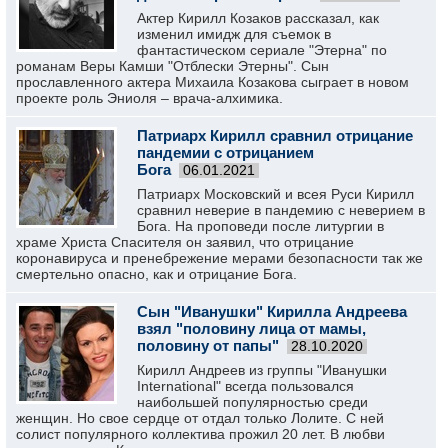
Актер Кирилл Козаков рассказал, как
изменил имидж для съемок в
фантастическом сериале "Этерна" по
романам Веры Камши "Отблески Этерны". Сын
прославленного актера Михаила Козакова сыграет в новом
проекте роль Эниоля – врача-алхимика.
Патриарх Кирилл сравнил отрицание
пандемии с отрицанием
Бога
06.01.2021
Патриарх Московский и всея Руси Кирилл
сравнил неверие в пандемию с неверием в
Бога. На проповеди после литургии в
храме Христа Спасителя он заявил, что отрицание
коронавируса и пренебрежение мерами безопасности так же
смертельно опасно, как и отрицание Бога.
Сын "Иванушки" Кирилла Андреева
взял "половину лица от мамы,
половину от папы"
28.10.2020
Кирилл Андреев из группы "Иванушки
International" всегда пользовался
наибольшей популярностью среди
женщин. Но свое сердце от отдал только Лолите. С ней
солист популярного коллектива прожил 20 лет. В любви