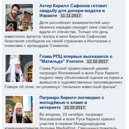
Актер Кирилл Сафонов готовит
свадьбу для дочери-модели в
Израиле
11.11.2017
Дети российских знаменитостей шоу-
бизнеса нередко находят свое счастье
вдали от отечества. Только что дочь
известного артиста театра и кино Кирилла Сафонова
Анастасия сообщила на своей страничке в Инстаграм о
помолвке с ирландцем Стивеном.
Глава РПЦ впервые высказался о
"Матильде" Учителя
12.10.2017
Глава Русской православной церкви
патриарх Московский и всея Руси Кирилл
поднял тему объективной оценки истории и
вымысла в художественных произведениях.
Говоря об этом, он упомянул "печально известный фильм".
Патриарх Кирилл поговорил с
молодёжью о хламе в
интернете
10.10.2017
Во вторник, 10 октября, патриарх
Московский и всея Руси Кирилл принял
участие в первом Международном
коммуникативном форуме MediaPost. Священнослужитель