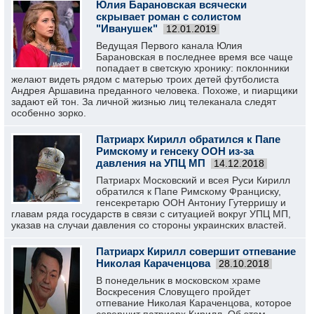
Юлия Барановская всячески
скрывает роман с солистом
"Иванушек"
12.01.2019
Ведущая Первого канала Юлия
Барановская в последнее время все чаще
попадает в светскую хронику: поклонники
желают видеть рядом с матерью троих детей футболиста
Андрея Аршавина преданного человека. Похоже, и пиарщики
задают ей тон. За личной жизнью лиц телеканала следят
особенно зорко.
Патриарх Кирилл обратился к Папе
Римскому и генсеку ООН из-за
давления на УПЦ МП
14.12.2018
Патриарх Московский и всея Руси Кирилл
обратился к Папе Римскому Франциску,
генсекретарю ООН Антониу Гутерришу и
главам ряда государств в связи с ситуацией вокруг УПЦ МП,
указав на случаи давления со стороны украинских властей.
Патриарх Кирилл совершит отпевание
Николая Караченцова
28.10.2018
В понедельник в московском храме
Воскресения Словущего пройдет
отпевание Николая Караченцова, которое