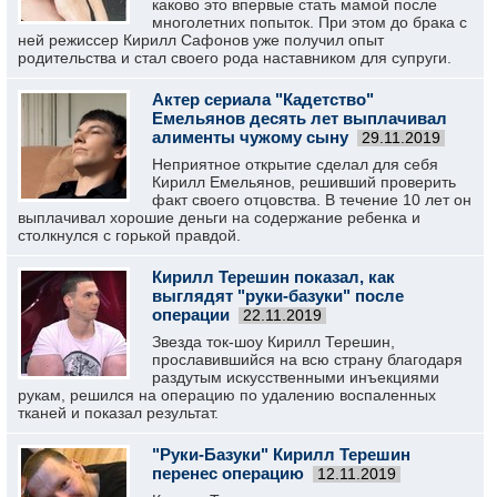
каково это впервые стать мамой после
многолетних попыток. При этом до брака с
ней режиссер Кирилл Сафонов уже получил опыт
родительства и стал своего рода наставником для супруги.
Актер сериала "Кадетство"
Емельянов десять лет выплачивал
алименты чужому сыну
29.11.2019
Неприятное открытие сделал для себя
Кирилл Емельянов, решивший проверить
факт своего отцовства. В течение 10 лет он
выплачивал хорошие деньги на содержание ребенка и
столкнулся с горькой правдой.
Кирилл Терешин показал, как
выглядят "руки-базуки" после
операции
22.11.2019
Звезда ток-шоу Кирилл Терешин,
прославившийся на всю страну благодаря
раздутым искусственными инъекциями
рукам, решился на операцию по удалению воспаленных
тканей и показал результат.
"Руки-Базуки" Кирилл Терешин
перенес операцию
12.11.2019