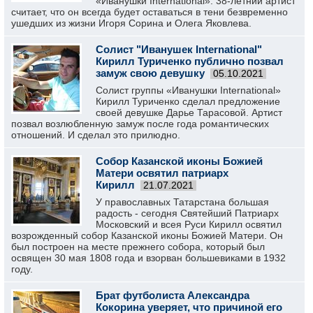
«Иванушки International». 38-летний артист
считает, что он всегда будет оставаться в тени безвременно
ушедших из жизни Игоря Сорина и Олега Яковлева.
Солист "Иванушек International"
Кирилл Туриченко публично позвал
замуж свою девушку
05.10.2021
Солист группы «Иванушки International»
Кирилл Туриченко сделал предложение
своей девушке Дарье Тарасовой. Артист
позвал возлюбленную замуж после года романтических
отношений. И сделал это прилюдно.
Собор Казанской иконы Божией
Матери освятил патриарх
Кирилл
21.07.2021
У православных Татарстана большая
радость - сегодня Святейший Патриарх
Московский и всея Руси Кирилл освятил
возрожденный собор Казанской иконы Божией Матери. Он
был построен на месте прежнего собора, который был
освящен 30 мая 1808 года и взорван большевиками в 1932
году.
Брат футболиста Александра
Кокорина уверяет, что причиной его