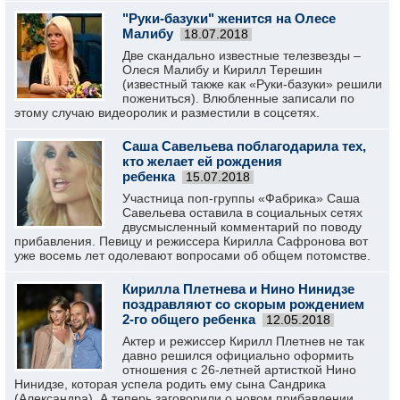
"Руки-базуки" женится на Олесе
Малибу
18.07.2018
Две скандально известные телезвезды –
Олеся Малибу и Кирилл Терешин
(известный также как «Руки-базуки» решили
пожениться). Влюбленные записали по
этому случаю видеоролик и разместили в соцсетях.
Саша Савельева поблагодарила тех,
кто желает ей рождения
ребенка
15.07.2018
Участница поп-группы «Фабрика» Саша
Савельева оставила в социальных сетях
двусмысленный комментарий по поводу
прибавления. Певицу и режиссера Кирилла Сафронова вот
уже восемь лет одолевают вопросами об общем потомстве.
Кирилла Плетнева и Нино Нинидзе
поздравляют со скорым рождением
2-го общего ребенка
12.05.2018
Актер и режиссер Кирилл Плетнев не так
давно решился официально оформить
отношения с 26-летней артисткой Нино
Нинидзе, которая успела родить ему сына Сандрика
(Александра). А теперь заговорили о новом прибавлении.