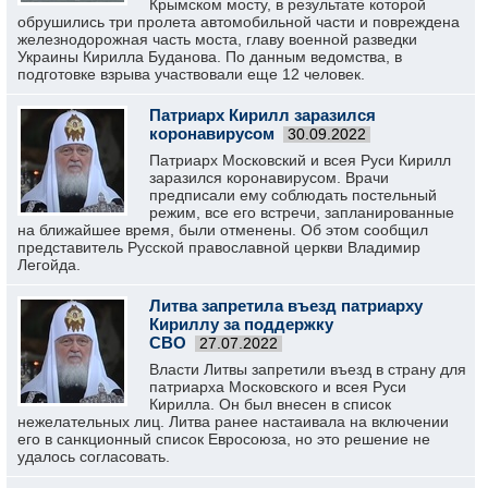
Крымском мосту, в результате которой
обрушились три пролета автомобильной части и повреждена
железнодорожная часть моста, главу военной разведки
Украины Кирилла Буданова. По данным ведомства, в
подготовке взрыва участвовали еще 12 человек.
Патриарх Кирилл заразился
коронавирусом
30.09.2022
Патриарх Московский и всея Руси Кирилл
заразился коронавирусом. Врачи
предписали ему соблюдать постельный
режим, все его встречи, запланированные
на ближайшее время, были отменены. Об этом сообщил
представитель Русской православной церкви Владимир
Легойда.
Литва запретила въезд патриарху
Кириллу за поддержку
СВО
27.07.2022
Власти Литвы запретили въезд в страну для
патриарха Московского и всея Руси
Кирилла. Он был внесен в список
нежелательных лиц. Литва ранее настаивала на включении
его в санкционный список Евросоюза, но это решение не
удалось согласовать.