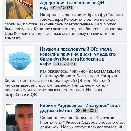
задержания был вовсе не QR-
код
01.07.2021
История с задержанием брата футболиста
Александра Кокорина в одном из кафе
столицы, похоже, закончилась благополучнее, чем можно
было ожидать. Кириллу грозил арест, но обошлось штрафом.
Сам Кокорин-младший рассказал, почему не считает, что
виноват.
Неужели пресловутый QR: стала
известна причина драки младшего
брата футболиста Корокина в
кафе
30.06.2021
Как оказалось, причиной драки младшего
брата футболиста Александра Кокорина
Кирилла мог оказаться пресловутый QR-код. Молодой
человек вместе с другом Кареном Григоряном хотели
посетить один из московских ресторанов. На входе
потребовали QR.
Кирилл Андреев из "Иванушек" стал
дедом в 50 лет
08.06.2021
Солист популярной группы "Иванушки
International" Кирилл Андреев впервые стал
дедушкой. Новый статус пятидесятилетний