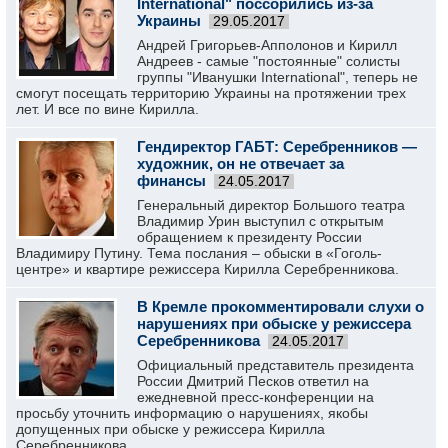
International" поссорились из-за
Украины
29.05.2017
Андрей Григорьев-Апполонов и Кирилл
Андреев - самые "постоянные" солисты
группы "Иванушки International", теперь не
смогут посещать территорию Украины на протяжении трех
лет. И все по вине Кирилла.
Гендиректор ГАБТ: Серебренников —
художник, он не отвечает за
финансы
24.05.2017
Генеральный директор Большого театра
Владимир Урин выступил с открытым
обращением к президенту России
Владимиру Путину. Тема послания – обыски в «Гоголь-
центре» и квартире режиссера Кирилла Серебренникова.
В Кремле прокомментировали слухи о
нарушениях при обыске у режиссера
Серебренникова
24.05.2017
Официальный представитель президента
России Дмитрий Песков ответил на
ежедневной пресс-конференции на
просьбу уточнить информацию о нарушениях, якобы
допущенных при обыске у режиссера Кирилла
Серебренникова.