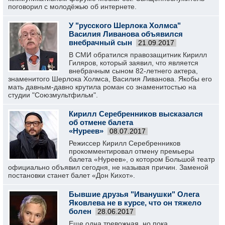
поговорил с молодёжью об интернете.
У "русского Шерлока Холмса"
Василия Ливанова объявился
внебрачный сын
21.09.2017
В СМИ обратился правозащитник Кирилл
Гиляров, который заявил, что является
внебрачным сыном 82-летнего актера,
знаменитого Шерлока Холмса, Василия Ливанова. Якобы его
мать давным-давно крутила роман со знаменитостью на
студии "Союзмультфильм".
Кирилл Серебренников высказался
об отмене балета
«Нуреев»
08.07.2017
Режиссер Кирилл Серебренников
прокомментировал отмену премьеры
балета «Нуреев», о котором Большой театр
официально объявил сегодня, не называя причин. Заменой
постановки станет балет «Дон Кихот».
Бывшие друзья "Иванушки" Олега
Яковлева не в курсе, что он тяжело
болен
28.06.2017
Еще одна тревожная, но пока