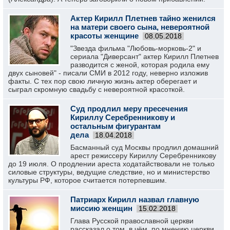
Актер Кирилл Плетнев тайно женился
на матери своего сына, невероятной
красоты женщине
08.05.2018
"Звезда фильма "Любовь-морковь-2" и
сериала "Диверсант" актер Кирилл Плетнев
разводится с женой, которая родила ему
двух сыновей" - писали СМИ в 2012 году, неверно изложив
факты. С тех пор свою личную жизнь актер оберегает и
сыграл скромную свадьбу с невероятной красоткой.
Суд продлил меру пресечения
Кириллу Серебренникову и
остальным фигурантам
дела
18.04.2018
Басманный суд Москвы продлил домашний
арест режиссеру Кириллу Серебренникову
до 19 июля. О продлении ареста ходатайствовали не только
силовые структуры, ведущие следствие, но и министерство
культуры РФ, которое считается потерпевшим.
Патриарх Кирилл назвал главную
миссию женщин
15.02.2018
Глава Русской православной церкви
рассказал о том, в чём, по мнению церкви,