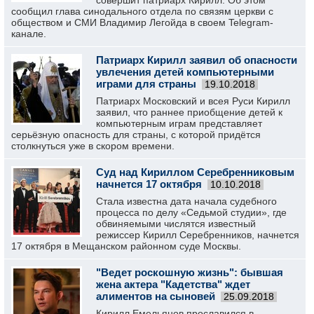
совершит патриарх Кирилл. Об этом
сообщил глава синодального отдела по связям церкви с
обществом и СМИ Владимир Легойда в своем Telegram-
канале.
Патриарх Кирилл заявил об опасности
увлечения детей компьютерными
играми для страны
19.10.2018
Патриарх Московский и всея Руси Кирилл
заявил, что раннее приобщение детей к
компьютерным играм представляет
серьёзную опасность для страны, с которой придётся
столкнуться уже в скором времени.
Суд над Кириллом Серебренниковым
начнется 17 октября
10.10.2018
Стала известна дата начала судебного
процесса по делу «Седьмой студии», где
обвиняемыми числятся известный
режиссер Кирилл Серебренников, начнется
17 октября в Мещанском районном суде Москвы.
"Ведет роскошную жизнь": бывшая
жена актера "Кадетства" ждет
алиментов на сыновей
25.09.2018
Кирилл Емельянов прославился в