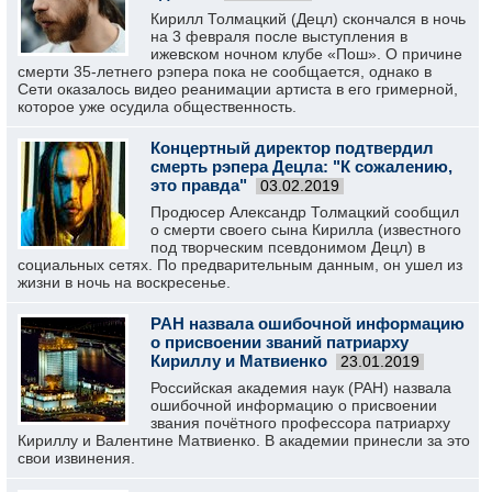
Кирилл Толмацкий (Децл) скончался в ночь
на 3 февраля после выступления в
ижевском ночном клубе «Пош». О причине
смерти 35-летнего рэпера пока не сообщается, однако в
Сети оказалось видео реанимации артиста в его гримерной,
которое уже осудила общественность.
Концертный директор подтвердил
смерть рэпера Децла: "К сожалению,
это правда"
03.02.2019
Продюсер Александр Толмацкий сообщил
о смерти своего сына Кирилла (известного
под творческим псевдонимом Децл) в
социальных сетях. По предварительным данным, он ушел из
жизни в ночь на воскресенье.
РАН назвала ошибочной информацию
о присвоении званий патриарху
Кириллу и Матвиенко
23.01.2019
Российская академия наук (РАН) назвала
ошибочной информацию о присвоении
звания почётного профессора патриарху
Кириллу и Валентине Матвиенко. В академии принесли за это
свои извинения.