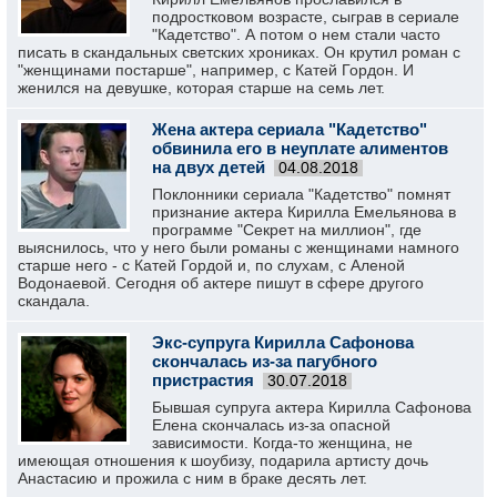
подростковом возрасте, сыграв в сериале
"Кадетство". А потом о нем стали часто
писать в скандальных светских хрониках. Он крутил роман с
"женщинами постарше", например, с Катей Гордон. И
женился на девушке, которая старше на семь лет.
Жена актера сериала "Кадетство"
обвинила его в неуплате алиментов
на двух детей
04.08.2018
Поклонники сериала "Кадетство" помнят
признание актера Кирилла Емельянова в
программе "Секрет на миллион", где
выяснилось, что у него были романы с женщинами намного
старше него - с Катей Гордой и, по слухам, с Аленой
Водонаевой. Сегодня об актере пишут в сфере другого
скандала.
Экс-супруга Кирилла Сафонова
скончалась из-за пагубного
пристрастия
30.07.2018
Бывшая супруга актера Кирилла Сафонова
Елена скончалась из-за опасной
зависимости. Когда-то женщина, не
имеющая отношения к шоубизу, подарила артисту дочь
Анастасию и прожила с ним в браке десять лет.