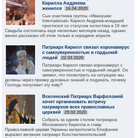
Кирилла Андреева
женился
16.04.2020
Сын участника группы «Иванушки
International» Кирилл Андреев-младший
простился со статусом холостяка в 19 лет.
Свадьба состоялась еще несколько месяцев назад, однако
жених рассказал об этом только в середине апреля.
Патриарх Кирилл связал коронавирус
с самоуверенностью и гордыней
людей
22.03.2020
Патриарх Кирилл связал коронавирус с
самоуверенностью и гордыней людей. Он
заявил, что посмотреть на ситуацию мы
должны через призму духовных знаний и подумать, почему
Господь попускает эту язву?
Вселенский Патриарх Варфоломей
хочет организовать встречу
патриархов всех православных
церквей
29.02.2020
Собрать за одним столом патриарха
Московского Кирилла и главу
Православной церкви Украины митрополита Епифания
выразил желание патриарх Константинопольский