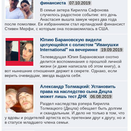
финансиста
07.10.2019
В семье актера Кирилла Сафонова
случилось радостное событие: его дочь
Анастасия вышла замуж через два года
после помолвки. Ее избранником стал ирландский финансист
Стивен Мерфи, с которым она познакомилась в США.
Юлию Барановскую видели
целующейся с солистом "Иванушки
International" на вечеринке
19.09.2019
Телеведущая Юлия Барановская охотно
делится воспоминания о прошлой личной
жизни (и даже написала об этом книгу), а
вот нынешние отношения держит в секрете. Однако, если
верить очевидцам, звезда выдала себя.
Александр Толмацкий: Установить
права на наследство сына Децла
может лишь тест ДНК
06.08.2019
Раздел наследства рэпера Кирилла
Толмацкого (Децла) обещает быть долгим
и скандальным. И дело не только в том, что
у вдовы и родителей артиста есть претензии друг к другу, но и
в статусе младшего члена семьи.