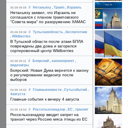
#
Нетаньяху
, Трамп
, Израиль
05.08 09:55
Нетаньяху заявил, что Израиль не
соглашался с планом трамповского
"Совета мира" по разоружению ХАМАС
#
Тульскаяобласть
, беспилотник
05.08 09:38
, Wildberries
В Тульской области после атаки БПЛА
повреждены два дома и загорелся
сортировочный центр Wildberries
#
Боярский
, законопроект
,
05.08 09:11
видеоигры
Боярский: Новая Дума вернется к закону
о регулировании видеоигр после
выборов
#
Главныеновости
, Сутьсобытий
,
04.08 19:02
4августа
Главные события к вечеру 4 августа
#
Россельхознадзор
, ЕС
, транзит
04.08 18:54
Россельхознадзор вводит запрет на
транзит через Россию мяса птицы из ЕС