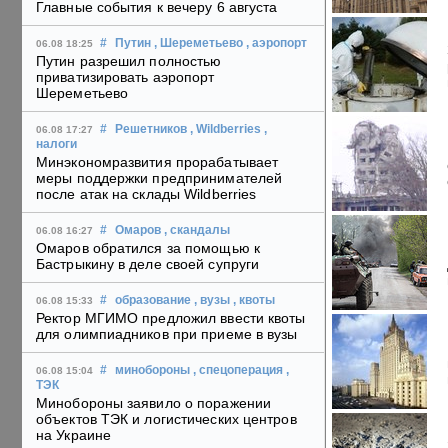
Главные события к вечеру 6 августа
#
Путин
, Шереметьево
, аэропорт
06.08 18:25
Путин разрешил полностью
приватизировать аэропорт
Шереметьево
#
Решетников
, Wildberries
,
06.08 17:27
налоги
Минэкономразвития прорабатывает
меры поддержки предпринимателей
после атак на склады Wildberries
#
Омаров
, скандалы
06.08 16:27
Омаров обратился за помощью к
Бастрыкину в деле своей супруги
#
образование
, вузы
, квоты
06.08 15:33
Ректор МГИМО предложил ввести квоты
для олимпиадников при приеме в вузы
#
минобороны
, спецоперация
,
06.08 15:04
ТЭК
Минобороны заявило о поражении
объектов ТЭК и логистических центров
на Украине