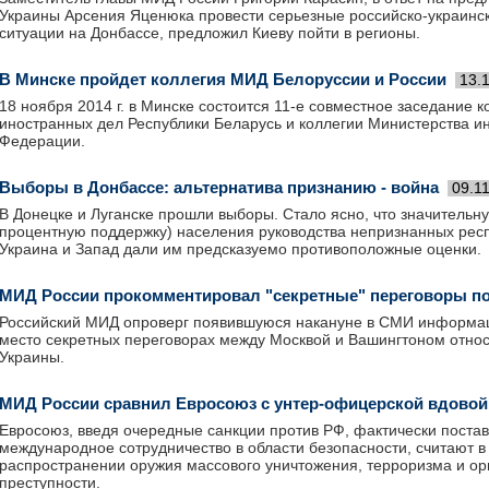
Украины Арсения Яценюка провести серьезные российско-украинс
ситуации на Донбассе, предложил Киеву пойти в регионы.
В Минске пройдет коллегия МИД Белоруссии и России
13.
18 ноября 2014 г. в Минске состоится 11-е совместное заседание 
иностранных дел Республики Беларусь и коллегии Министерства и
Федерации.
Выборы в Донбассе: альтернатива признанию - война
09.1
В Донецке и Луганске прошли выборы. Стало ясно, что значительну
процентную поддержку) населения руководства непризнанных респ
Украина и Запад дали им предсказуемо противоположные оценки.
МИД России прокомментировал "секретные" переговоры по
Российский МИД опроверг появившуюся накануне в СМИ информа
место секретных переговорах между Москвой и Вашингтоном отно
Украины.
МИД России сравнил Евросоюз с унтер-офицерской вдовой
Евросоюз, введя очередные санкции против РФ, фактически постав
международное сотрудничество в области безопасности, считают в 
распространении оружия массового уничтожения, терроризма и ор
преступности.