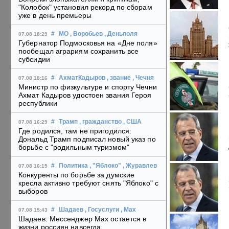
"Колобок" установил рекорд по сборам
уже в день премьеры
#
МО
, Воробьев
, Деньполя
07.08 18:29
Губернатор Подмосковья на «Дне поля»
пообещал аграриям сохранить все
субсидии
#
АхматКадыров
, звание
, Чечня
07.08 18:16
Министр по физкультуре и спорту Чечни
Ахмат Кадыров удостоен звания Героя
республики
#
Трамп
, гражданство
, США
07.08 16:29
Где родился, там не пригодился:
Дональд Трамп подписал новый указ по
борьбе с "родильным туризмом"
#
Политика
, "Яблоко"
, Журавлев
07.08 16:15
Конкуренты по борьбе за думские
кресла активно требуют снять "Яблоко" с
выборов
#
Шадаев
, Госуслуги
, Max
07.08 15:43
Шадаев: Мессенджер Max остается в
жизни россиян навсегда