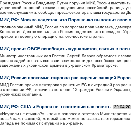
Президент России Владимир Путин поручил МИД России выступит
украинской стороной в связи с нарушением российской границы у
военнослужащими, сообщил пресс-секретарь главы государства Дм
МИД РФ: Москва надеется, что Порошенко выполнит свои 
Уполномоченный МИД России по вопросам прав человека, демокра
Константин Долгов заявил, что Россия надеется, что президент У
прекратит военную операцию на юго-востоке страны.
МИД просит ОБСЕ освободить журналистов, взятых в плен 
Министр иностранных дел России Сергей Лавров обратился к глав
срочно задействовать все свои возможности для освобождения рос
задержанных украинской армией в украинском Краматорске.
МИД России прокомментировал расширение санкций Евро
МИД России прокомментировал решение ЕС в очередной раз расш
в отношении РФ, включив в него еще 13 граждан России и Украины
украинских компании.
МИД РФ: США и Европа не в состоянии нас понять
29.04.20
«Неужели не стыдно?», - таким вопросом ответило Министерство 
новый пакет санкций, который «не может не вызывать отторжения».
Запада не понимают ситуации на Украине.