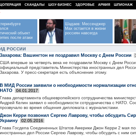
ЦОПЕРАЦИЯ
СКАНДАЛЫ
ШОУ-БИЗНЕС
ЗДОРОВЬЕ
АРМИЯ
ШПИОНАЖ
У
теринбурге
Шадаев: Мессенджер
елся
Max остается в жизни
тический объект
россиян навсегда
erries после атаки
ИД РОССИИ
Захарова: Вашингтон не поздравил Москву с Днем России
США впервые за четверть века не поздравили Москву с Днем Росси
официальный представитель Министерства иностранных дел Росс
Захарова. У пресс-секретаря есть объяснение этому.
В МИД России заявили о необходимости нормализации отн
НАТО‍
04.01.2017
Глава департамента общеевропейского сотрудничества министерс
Андрей Келин заявил о необходимости сотрудничества с НАТО. С
прозвучало во время общения дипломата с журналистами.
Джон Керри позвонил Сергею Лаврову, чтобы обсудить Сир
Украину
02.05.2016
Глава Госдепа Соединенных Штатов Америки Джон Керри 2 мая по
иностранных дел России Сергею Лаврову, чтобы обсудить с ним с