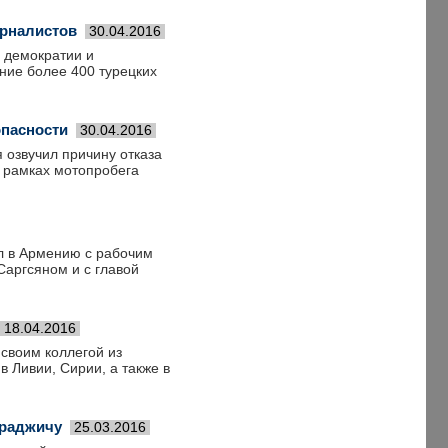
урналистов
30.04.2016
 демократии и
ние более 400 турецких
опасности
30.04.2016
 озвучил причину отказа
в рамках мотопробега
л в Армению с рабочим
Саргсяном и с главой
18.04.2016
 своим коллегой из
 Ливии, Сирии, а также в
араджичу
25.03.2016