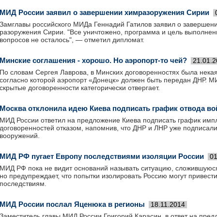
МИД России заявил о завершении химразоружения Сирии
Замглавы российского МИДа Геннадий Гатилов заявил о завершен
разоружения Сирии. "Все уничтожено, программа и цель выполнены
вопросов не осталось", — отметил дипломат.
Минские соглашения - хорошо. Но аэропорт-то чей?
21.01.
По словам Сергея Лаврова, в Минских договоренностях была некая
согласно которой аэропорт «Донецк» должен быть передан ДНР. 
скрытые договоренности категорически отвергает.
Москва отклонила идею Киева подписать график отвода во
МИД России ответил на предложение Киева подписать график имп
договоренностей отказом, напомнив, что ДНР и ЛНР уже подписал
вооружений.
МИД РФ пугает Европу последствиями изоляции России
01
МИД РФ пока не видит оснований называть ситуацию, сложившуюся
но предупреждает, что попытки изолировать Россию могут привест
последствиям.
МИД России послал Яценюка в регионы
18.11.2014
Заместитель главы МИД России Григорий Карасин, в ответ на пре