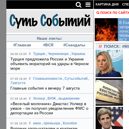
КАРТИНА ДНЯ
СПЕ
ПОИСК ПО САЙТ
В Ека
загор
логис
Wildb
Наши ленты:
ВСУ
#Главная
#ВСЯ
#Скандалы
//
ПОИСК: #М
#
Турция
, Черноеморе
, Украина
08.08 23:55
Турция предложила России и Украине
объявить мораторий на удары в Черном
море
#
Главныеновости
, Сутьсобытий
,
07.08 18:49
7августа
Главные события к вечеру 7 августа
#
Уолкер
, ВНЖ
, выдворение
07.08 18:46
«Веселый молочник» Джастас Уолкер в
ужасе - он получил уведомление ФМС о
депортации из России
#
кино
, премьера
, Колобок
07.08 18:35
Вопреки злопыхателям и критикам,