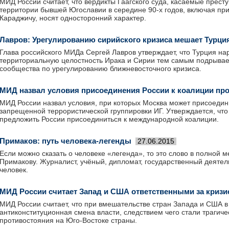
МИД России считает, что вердикты Гаагского суда, касаемые прес
территории бывшей Югославии в середине 90-х годов, включая пр
Караджичу, носят односторонний характер.
Лавров: Урегулированию сирийского кризиса мешает Турци
Глава российского МИДа Сергей Лавров утверждает, что Турция на
территориальную целостность Ирака и Сирии тем самым подрывае
сообщества по урегулированию ближневосточного кризиса.
МИД назвал условия присоединения России к коалиции пр
МИД России назвал условия, при которых Москва может присоедин
запрещенной террористической группировки ИГ. Утверждается, чт
предложить России присоединиться к международной коалиции.
Примаков: путь человека-легенды
27.06.2015
Если можно сказать о человеке «легенда», то это слово в полной 
Примакову. Журналист, учёный, дипломат, государственный деятел
человек.
МИД России считает Запад и США ответственными за кризис
МИД России считает, что при вмешательстве стран Запада и США 
антиконституционная смена власти, следствием чего стали трагиче
противостояния на Юго-Востоке страны.