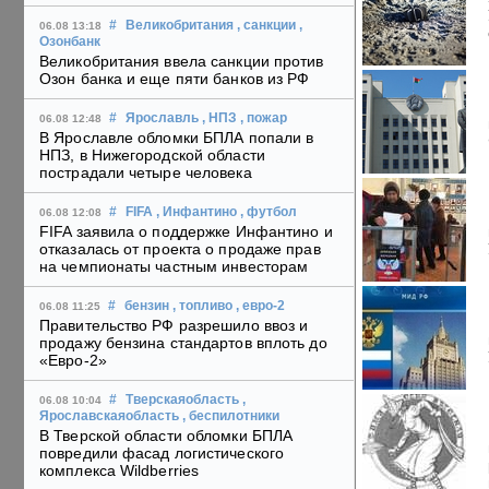
#
Великобритания
, санкции
,
06.08 13:18
Озонбанк
Великобритания ввела санкции против
Озон банка и еще пяти банков из РФ
#
Ярославль
, НПЗ
, пожар
06.08 12:48
В Ярославле обломки БПЛА попали в
НПЗ, в Нижегородской области
пострадали четыре человека
#
FIFA
, Инфантино
, футбол
06.08 12:08
FIFA заявила о поддержке Инфантино и
отказалась от проекта о продаже прав
на чемпионаты частным инвесторам
#
бензин
, топливо
, евро-2
06.08 11:25
Правительство РФ разрешило ввоз и
продажу бензина стандартов вплоть до
«Евро-2»
#
Тверскаяобласть
,
06.08 10:04
Ярославскаяобласть
, беспилотники
В Тверской области обломки БПЛА
повредили фасад логистического
комплекса Wildberries