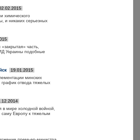
02.02.2015
ии химического
, и никаких серьезных
2015
 «закрытая» часть,
МИД Украины подобные
йск
19.01.2015
лементации минских
и график отвода тяжелых
.12.2014
 в мире холодной войной,
и саму Европу к тяжелым
дложение премьер-министра