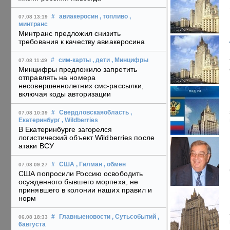
#
авиакеросин
, топливо
,
07.08 13:19
минтранс
Минтранс предложил снизить
требования к качеству авиакеросина
#
сим-карты
, дети
, Минцифры
07.08 11:49
Минцифры предложило запретить
отправлять на номера
несовершеннолетних смс-рассылки,
включая коды авторизации
#
Свердловскаяобласть
,
07.08 10:39
Екатеринбург
, Wildberries
В Екатеринбурге загорелся
логистический объект Wildberries после
атаки ВСУ
#
США
, Гилман
, обмен
07.08 09:27
США попросили Россию освободить
осужденного бывшего морпеха, не
принявшего в колонии наших правил и
норм
#
Главныеновости
, Сутьсобытий
,
06.08 18:33
6августа