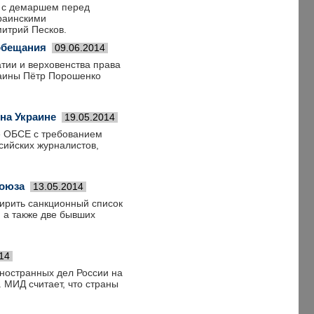
ь с демаршем перед
краинскими
итрий Песков.
обещания
09.06.2014
тии и верховенства права
краины Пётр Порошенко
на Украине
19.05.2014
е ОБСЕ с требованием
сийских журналистов,
союза
13.05.2014
ирить санкционный список
, а также две бывших
14
иностранных дел России на
 МИД считает, что страны