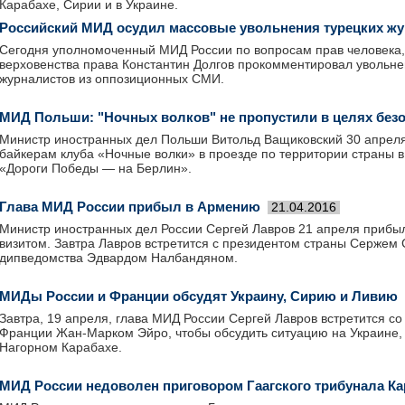
Карабахе, Сирии и в Украине.
Российский МИД осудил массовые увольнения турецких ж
Сегодня уполномоченный МИД России по вопросам прав человека,
верховенства права Константин Долгов прокомментировал увольне
журналистов из оппозиционных СМИ.
МИД Польши: "Ночных волков" не пропустили в целях без
Министр иностранных дел Польши Витольд Ващиковский 30 апреля
байкерам клуба «Ночные волки» в проезде по территории страны 
«Дороги Победы — на Берлин».
Глава МИД России прибыл в Армению
21.04.2016
Министр иностранных дел России Сергей Лавров 21 апреля прибы
визитом. Завтра Лавров встретится с президентом страны Сержем 
дипведомства Эдвардом Налбандяном.
МИДы России и Франции обсудят Украину, Сирию и Ливию
Завтра, 19 апреля, глава МИД России Сергей Лавров встретится со
Франции Жан-Марком Эйро, чтобы обсудить ситуацию на Украине, в
Нагорном Карабахе.
МИД России недоволен приговором Гаагского трибунала К