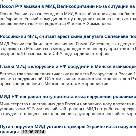
Посол РФ вызван в МИД Великобритании из-за ситуации на
Посол России вызван сегодня в МИД Великобритании для сообщен
по Украине. Российскому дипломату предстоит встреча с новым гл
внешнеполитического ведомства Филипом Хаммондом.
Российский МИД считает арест сына депутата Селезнева п
МИД России сообщил, что россиянин Роман Селезнев, сын депута
задержан на Мальдивах в международном аэропорту при отлете в 
внутренней безопасности США подтвердили этот факт.
Главы МИД Белоруссии и РФ обсудили в Минске взаимоде
Встреча глав внешнеполитических ведомств Белоруссии и России 
весьма продуктивной. Об этом заявил министр иностранных дел Ро
пресс-конференции в Минске по итогам мероприятия.
МИД РФ направил ноту протеста из-за нарушения российск
Министерство иностранных дел России направило ноту протеста в
украинскими БТРами российской границы. МИД потребовал прекрат
затрудняют процесс восстановления двустороннего российско-укра
Путин поручил МИД устроить демарш Украине из-за наруше
границы
13.06.2014