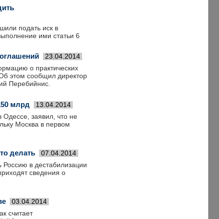
дить
шили подать иск в
выполнение ими статьи 6
соглашений
23.04.2014
ормацию о практических
 Об этом сообщил директор
ий Перебийнис.
150 млрд
13.04.2014
 Одессе, заявил, что не
льку Москва в первом
то делать
07.04.2014
ь Россию в дестабилизации
приходят сведения о
ве
03.04.2014
ак считает