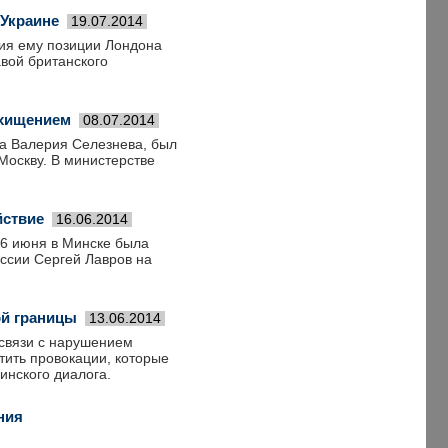
 Украине
19.07.2014
ия ему позиции Лондона
авой британского
охищением
08.07.2014
та Валерия Селезнева, был
Москву. В министерстве
йствие
16.06.2014
16 июня в Минске была
ссии Сергей Лавров на
ой границы
13.06.2014
 связи с нарушением
ить провокации, которые
инского диалога.
ния