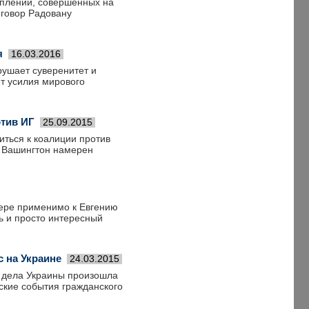
туплений, совершенных на
иговор Радовану
я
16.03.2016
рушает суверенитет и
т усилия мирового
отив ИГ
25.09.2015
иться к коалиции против
о Вашингтон намерен
мере применимо к Евгению
ь и просто интересный
 на Украине
24.03.2015
в дела Украины произошла
ские события гражданского