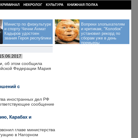
КРИМИНАЛ
НЕКРОЛОГ
КУЛЬТУРА
КНИЖНАЯ ПОЛКА
Министр по физкультуре
Вопреки злопыхателям
и спорту Чечни Ахмат
и критикам, "Колобок"
Кадыров удостоен
установил рекорд по
звания Героя республики
сборам уже в день
премьеры
15.06.2017
и, об этом сообщила
ийской Федерации Мария
ошений с
тва иностранных дел РФ
оответствующее сообщение
ию, Карабах и
звонил главе министерства
итуацию в Нагорном