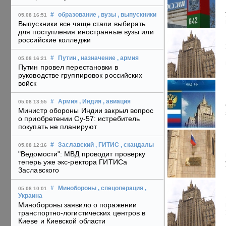
#
образование
, вузы
, выпускники
05.08 16:51
Выпускники все чаще стали выбирать
для поступления иностранные вузы или
российские колледжи
#
Путин
, назначение
, армия
05.08 16:21
Путин провел перестановки в
руководстве группировок российских
войск
#
Армия
, Индия
, авиация
05.08 13:55
Министр обороны Индии закрыл вопрос
о приобретении Су-57: истребитель
покупать не планируют
#
Заславский
, ГИТИС
, скандалы
05.08 12:16
"Ведомости": МВД проводит проверку
теперь уже экс-ректора ГИТИСа
Заславского
#
Минобороны
, спецоперация
,
05.08 10:01
Украина
Минобороны заявило о поражении
транспортно-логистических центров в
Киеве и Киевской области