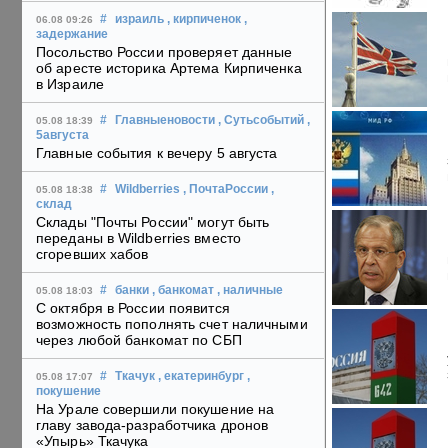
#
израиль
, кирпиченок
,
06.08 09:26
задержание
Посольство России проверяет данные
об аресте историка Артема Кирпиченка
в Израиле
#
Главныеновости
, Сутьсобытий
,
05.08 18:39
5августа
Главные события к вечеру 5 августа
#
Wildberries
, ПочтаРоссии
,
05.08 18:38
склад
Склады "Почты России" могут быть
переданы в Wildberries вместо
сгоревших хабов
#
банки
, банкомат
, наличные
05.08 18:03
С октября в России появится
возможность пополнять счет наличными
через любой банкомат по СБП
#
Ткачук
, екатеринбург
,
05.08 17:07
покушение
На Урале совершили покушение на
главу завода-разработчика дронов
«Упырь» Ткачука