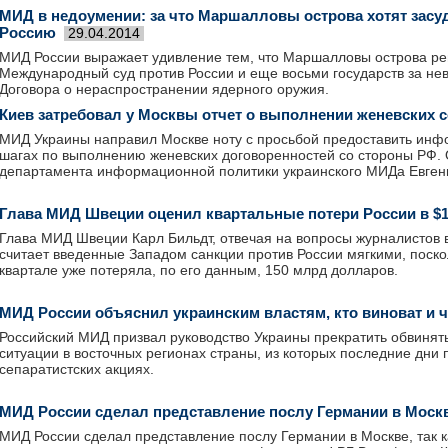
МИД в недоумении: за что Маршалловы острова хотят засу
Россию
29.04.2014
МИД России выражает удивление тем, что Маршалловы острова ре
Международный суд против России и еще восьми государств за не
Договора о нераспространении ядерного оружия.
Киев затребовал у Москвы отчет о выполнении женевских 
МИД Украины направил Москве ноту с просьбой предоставить инф
шагах по выполнению женевских договоренностей со стороны РФ.
департамента информационной политики украинского МИДа Евген
Глава МИД Швеции оценил квартальные потери России в $
Глава МИД Швеции Карл Бильдт, отвечая на вопросы журналистов в
считает введенные Западом санкции против России мягкими, поско
квартале уже потеряла, по его данным, 150 млрд долларов.
МИД России объяснил украинским властям, кто виноват и ч
Российский МИД призвал руководство Украины прекратить обвинят
ситуации в восточных регионах страны, из которых последние дни 
сепаратистских акциях.
МИД России сделал представление послу Германии в Моск
МИД России сделал представление послу Германии в Москве, так к