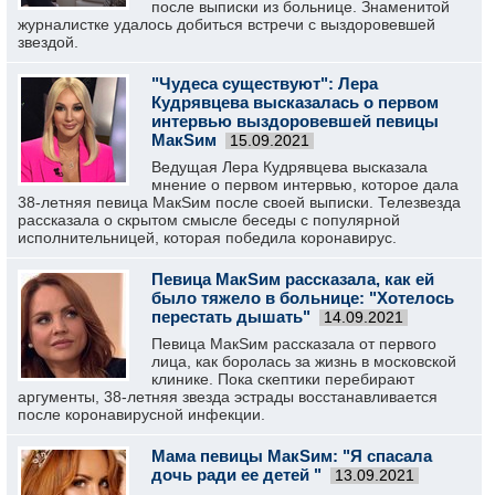
после выписки из больнице. Знаменитой
журналистке удалось добиться встречи с выздоровевшей
звездой.
"Чудеса существуют": Лера
Кудрявцева высказалась о первом
интервью выздоровевшей певицы
МакSим
15.09.2021
Ведущая Лера Кудрявцева высказала
мнение о первом интервью, которое дала
38-летняя певица МакSим после своей выписки. Телезвезда
рассказала о скрытом смысле беседы с популярной
исполнительницей, которая победила коронавирус.
Певица МакSим рассказала, как ей
было тяжело в больнице: "Хотелось
перестать дышать"
14.09.2021
Певица МакSим рассказала от первого
лица, как боролась за жизнь в московской
клинике. Пока скептики перебирают
аргументы, 38-летняя звезда эстрады восстанавливается
после коронавирусной инфекции.
Мама певицы МакSим: "Я спасала
дочь ради ее детей "
13.09.2021