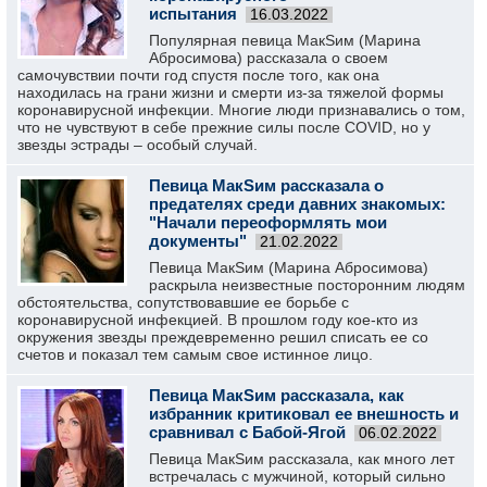
испытания
16.03.2022
Популярная певица МакSим (Марина
Абросимова) рассказала о своем
самочувствии почти год спустя после того, как она
находилась на грани жизни и смерти из-за тяжелой формы
коронавирусной инфекции. Многие люди признавались о том,
что не чувствуют в себе прежние силы после COVID, но у
звезды эстрады – особый случай.
Певица МакSим рассказала о
предателях среди давних знакомых:
"Начали переоформлять мои
документы"
21.02.2022
Певица МакSим (Марина Абросимова)
раскрыла неизвестные посторонним людям
обстоятельства, сопутствовавшие ее борьбе с
коронавирусной инфекцией. В прошлом году кое-кто из
окружения звезды преждевременно решил списать ее со
счетов и показал тем самым свое истинное лицо.
Певица МакSим рассказала, как
избранник критиковал ее внешность и
сравнивал с Бабой-Ягой
06.02.2022
Певица МакSим рассказала, как много лет
встречалась с мужчиной, который сильно