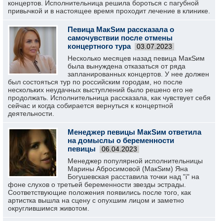
концертов. Исполнительница решила бороться с пагубной
привычкой и в настоящее время проходит лечение в клинике.
Певица МакSим рассказала о
самочувствии после отмены
концертного тура
03.07.2023
Несколько месяцев назад певица МакSим
была вынуждена отказаться от ряда
запланированных концертов. У нее должен
был состояться тур по российским городам, но после
нескольких неудачных выступлений было решено его не
продолжать. Исполнительница рассказала, как чувствует себя
сейчас и когда собирается вернуться к концертной
деятельности.
Менеджер певицы МакSим ответила
на домыслы о беременности
певицы
06.04.2023
Менеджер популярной исполнительницы
Марины Абросимовой (МакSим) Яна
Богушевская расставила точки над "i" на
фоне слухов о третьей беременности звезды эстрады.
Соответствующие положения появились после того, как
артистка вышла на сцену с опухшим лицом и заметно
округлившимся животом.