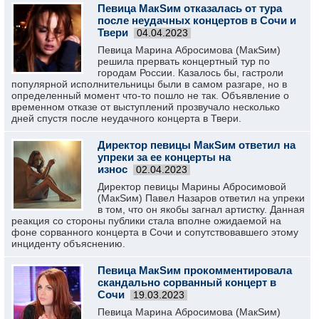
Певица МакSим отказалась от тура
после неудачных концертов в Сочи и
Твери
04.04.2023
Певица Марина Абросимова (МакSим)
решила прервать концертный тур по
городам России. Казалось бы, гастроли
популярной исполнительницы были в самом разгаре, но в
определенный момент что-то пошло не так. Объявление о
временном отказе от выступлений прозвучало несколько
дней спустя после неудачного концерта в Твери.
Директор певицы МакSим ответил на
упреки за ее концерты на
износ
02.04.2023
Директор певицы Марины Абросимовой
(МакSим) Павел Назаров ответил на упреки
в том, что он якобы загнал артистку. Данная
реакция со стороны публики стала вполне ожидаемой на
фоне сорванного концерта в Сочи и сопутствовавшего этому
инциденту объяснению.
Певица МакSим прокомментировала
скандально сорванный концерт в
Сочи
19.03.2023
Певица Марина Абросимова (МакSим)