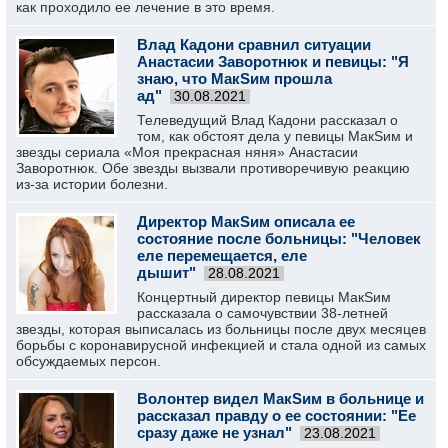
как проходило ее лечение в это время.
Влад Кадони сравнил ситуации
Анастасии Заворотнюк и певицы: "Я
знаю, что МакSим прошла
ад"
30.08.2021
Телеведущий Влад Кадони рассказал о
том, как обстоят дела у певицы МакSим и
звезды сериала «Моя прекрасная няня» Анастасии
Заворотнюк. Обе звезды вызвали противоречивую реакцию
из-за истории болезни.
Директор МакSим описала ее
состояние после больницы: "Человек
еле перемещается, еле
дышит"
28.08.2021
Концертный директор певицы МакSим
рассказала о самочувствии 38-летней
звезды, которая выписалась из больницы после двух месяцев
борьбы с коронавирусной инфекцией и стала одной из самых
обсуждаемых персон.
Волонтер видел МакSим в больнице и
рассказал правду о ее состоянии: "Ее
сразу даже не узнал"
23.08.2021