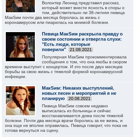
Волонтер Леонид представил рассказ,
который может внести ясность в споры о
том, действительно ли 38-летняя певица
МакSим почти два месяца боролась за жизнь с
коронавирусом или пиарилась на мнимой болезни.
Певица МакSим раскрыла правду о
своем состоянии и отвергла слухи:
"Есть люди, которые
поверили"
21.08.2021
Популярная МакSим прокомментировала
сообщения о том, что она якобы в скором
времени выступит с концертом. И это после двух месяцев
борьбы за свою жизнь с тяжелой формой коронавирусной
инфекции.
МакSим: Никаких выступлений,
новых песен и мероприятий я не
планирую
20.08.2021
Певица МакSим совсем недавно
выписалась из больницы и сейчас
восстанавливается дома после тяжелой
болезни. Почти два месяца врачи боролись за ее жизнь, и
она еще не вполне оправилась. Певица говорит, что пока не
готова вернуться на сцену.