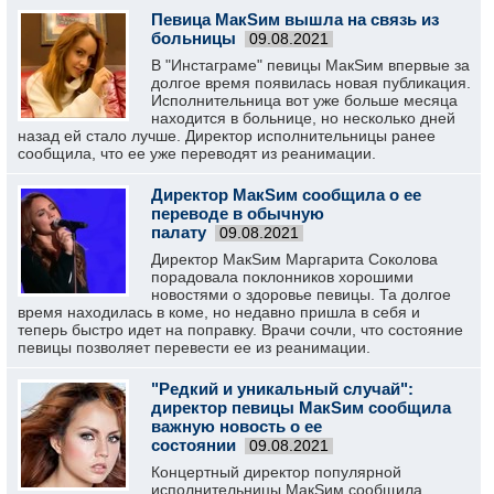
Певица МакSим вышла на связь из
больницы
09.08.2021
В "Инстаграме" певицы МакSим впервые за
долгое время появилась новая публикация.
Исполнительница вот уже больше месяца
находится в больнице, но несколько дней
назад ей стало лучше. Директор исполнительницы ранее
сообщила, что ее уже переводят из реанимации.
Директор МакSим сообщила о ее
переводе в обычную
палату
09.08.2021
Директор МакSим Маргарита Соколова
порадовала поклонников хорошими
новостями о здоровье певицы. Та долгое
время находилась в коме, но недавно пришла в себя и
теперь быстро идет на поправку. Врачи сочли, что состояние
певицы позволяет перевести ее из реанимации.
"Редкий и уникальный случай":
директор певицы МакSим сообщила
важную новость о ее
состоянии
09.08.2021
Концертный директор популярной
исполнительницы МакSим сообщила