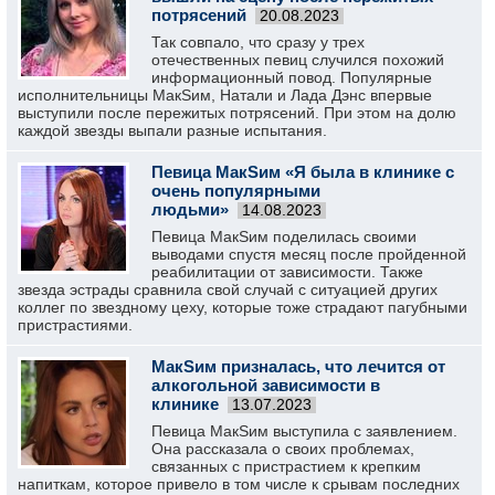
потрясений
20.08.2023
Так совпало, что сразу у трех
отечественных певиц случился похожий
информационный повод. Популярные
исполнительницы МакSим, Натали и Лада Дэнс впервые
выступили после пережитых потрясений. При этом на долю
каждой звезды выпали разные испытания.
Певица МакSим «Я была в клинике с
очень популярными
людьми»
14.08.2023
Певица МакSим поделилась своими
выводами спустя месяц после пройденной
реабилитации от зависимости. Также
звезда эстрады сравнила свой случай с ситуацией других
коллег по звездному цеху, которые тоже страдают пагубными
пристрастиями.
МакSим призналась, что лечится от
алкогольной зависимости в
клинике
13.07.2023
Певица МакSим выступила с заявлением.
Она рассказала о своих проблемах,
связанных с пристрастием к крепким
напиткам, которое привело в том числе к срывам последних