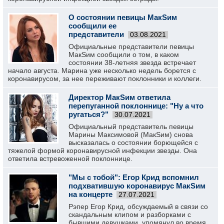
О состоянии певицы МакSим
сообщили ее
представители
03.08.2021
Официальные представители певицы
МакSим сообщили о том, в каком
состоянии 38-летняя звезда встречает
начало августа. Марина уже несколько недель борется с
коронавирусом, за нее переживают поклонники и коллеги.
Директор МакSим ответила
перепуганной поклоннице: "Ну а что
ругаться?"
30.07.2021
Официальный представитель певицы
Марины Максимовой (МакSим) снова
высказалась о состоянии борющейся с
тяжелой формой коронавирусной инфекции звезды. Она
ответила встревоженной поклоннице.
"Мы с тобой": Егор Крид вспомнил
подхватившую коронавирус МакSим
на концерте
27.07.2021
Рэпер Егор Крид, обсуждаемый в связи со
скандальным клипом и разборками с
бывшими девушками, упомянул во время