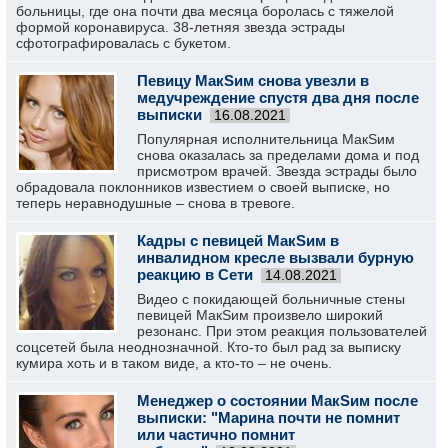
больницы, где она почти два месяца боролась с тяжелой
формой коронавируса. 38-летняя звезда эстрады
сфотографировалась с букетом.
Певицу МакSим снова увезли в
медучреждение спустя два дня после
выписки
16.08.2021
Популярная исполнительница МакSим
снова оказалась за пределами дома и под
присмотром врачей. Звезда эстрады было
обрадовала поклонников известием о своей выписке, но
теперь неравнодушные – снова в тревоге.
Кадры с певицей МакSим в
инвалидном кресле вызвали бурную
реакцию в Сети
14.08.2021
Видео с покидающей больничные стены
певицей МакSим произвело широкий
резонанс. При этом реакция пользователей
соцсетей была неоднозначной. Кто-то был рад за выписку
кумира хоть и в таком виде, а кто-то – не очень.
Менеджер о состоянии МакSим после
выписки: "Марина почти не помнит
или частично помнит