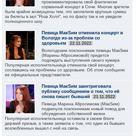
прокомментировала свой фактически
сорванный концерт в Сочи. Многие зрители
были крайне возмущены тем, что заплатили крупные суммы
за билеты в зал "Роза Холл", но по факту так и не увидели
полноценного шоу.
Певица МакSим отменила концерт в
Вологде из-за проблем со
здоровьем
22.11.2022
Вологодским поклонникам певицы МакSим
(Марины Абросимовой) придется
подождать выступления своего кумира.
Популярная исполнительница отменила свой концерт,
сославшись на проблемы со здоровьем. Об этом сообщили
ее официальные представители.
Певица МакSим заинтриговала
публику сообщением о том, что ей
снова пишет бывший
21.11.2022
Певица Марина Абросимова (МакSим)
подкинула поклонникам новый повод для
обсуждения собственной жизни.
Популярная исполнительница оставила в своем блоге
дерзкий призыв, а также заявила о том, что один из бывших
возлюбленных вышел с ней на связь.