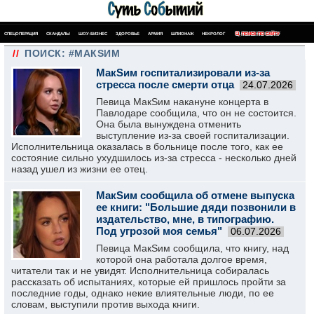
СПЕЦОПЕРАЦИЯ
СКАНДАЛЫ
ШОУ-БИЗНЕС
ЗДОРОВЬЕ
АРМИЯ
ШПИОНАЖ
НЕКРОЛОГ
ПОИСК ПО САЙТУ
//
ПОИСК: #МАКSИМ
МакSим госпитализировали из-за
стресса после смерти отца
24.07.2026
Певица МакSим накануне концерта в
Павлодаре сообщила, что он не состоится.
Она была вынуждена отменить
выступление из-за своей госпитализации.
Исполнительница оказалась в больнице после того, как ее
состояние сильно ухудшилось из-за стресса - несколько дней
назад ушел из жизни ее отец.
МакSим сообщила об отмене выпуска
ее книги: "Большие дяди позвонили в
издательство, мне, в типографию.
Под угрозой моя семья"
06.07.2026
Певица МакSим сообщила, что книгу, над
которой она работала долгое время,
читатели так и не увидят. Исполнительница собиралась
рассказать об испытаниях, которые ей пришлось пройти за
последние годы, однако некие влиятельные люди, по ее
словам, выступили против выхода книги.