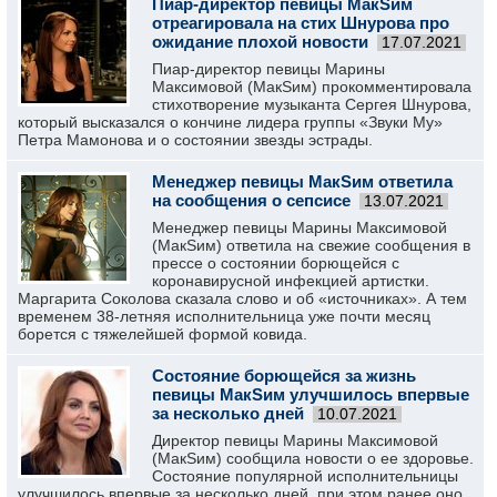
Пиар-директор певицы МакSим
отреагировала на стих Шнурова про
ожидание плохой новости
17.07.2021
Пиар-директор певицы Марины
Максимовой (МакSим) прокомментировала
стихотворение музыканта Сергея Шнурова,
который высказался о кончине лидера группы «Звуки Му»
Петра Мамонова и о состоянии звезды эстрады.
Менеджер певицы МакSим ответила
на сообщения о сепсисе
13.07.2021
Менеджер певицы Марины Максимовой
(МакSим) ответила на свежие сообщения в
прессе о состоянии борющейся с
коронавирусной инфекцией артистки.
Маргарита Соколова сказала слово и об «источниках». А тем
временем 38-летняя исполнительница уже почти месяц
борется с тяжелейшей формой ковида.
Состояние борющейся за жизнь
певицы МакSим улучшилось впервые
за несколько дней
10.07.2021
Директор певицы Марины Максимовой
(МакSим) сообщила новости о ее здоровье.
Состояние популярной исполнительницы
улучшилось впервые за несколько дней, при этом ранее оно