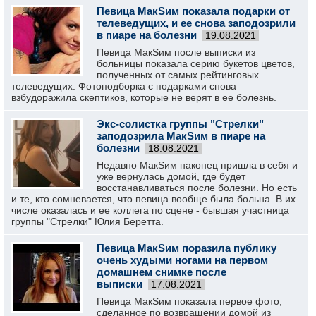
Певица МакSим показала подарки от
телеведущих, и ее снова заподозрили
в пиаре на болезни
19.08.2021
Певица МакSим после выписки из
больницы показала серию букетов цветов,
полученных от самых рейтинговых
телеведущих. Фотоподборка с подарками снова
взбудоражила скептиков, которые не верят в ее болезнь.
Экс-солистка группы "Стрелки"
заподозрила МакSим в пиаре на
болезни
18.08.2021
Недавно МакSим наконец пришла в себя и
уже вернулась домой, где будет
восстанавливаться после болезни. Но есть
и те, кто сомневается, что певица вообще была больна. В их
числе оказалась и ее коллега по сцене - бывшая участница
группы "Стрелки" Юлия Беретта.
Певица МакSим поразила публику
очень худыми ногами на первом
домашнем снимке после
выписки
17.08.2021
Певица МакSим показала первое фото,
сделанное по возвращении домой из