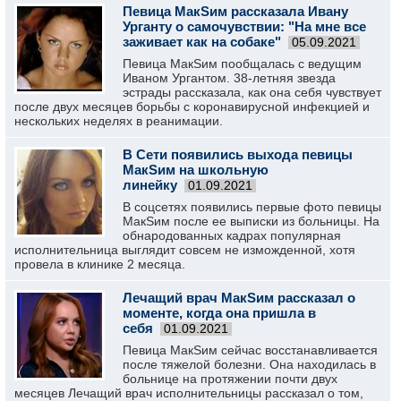
Певица МакSим рассказала Ивану
Урганту о самочувствии: "На мне все
заживает как на собаке"
05.09.2021
Певица МакSим пообщалась с ведущим
Иваном Ургантом. 38-летняя звезда
эстрады рассказала, как она себя чувствует
после двух месяцев борьбы с коронавирусной инфекцией и
нескольких неделях в реанимации.
В Сети появились выхода певицы
МакSим на школьную
линейку
01.09.2021
В соцсетях появились первые фото певицы
МакSим после ее выписки из больницы. На
обнародованных кадрах популярная
исполнительница выглядит совсем не изможденной, хотя
провела в клинике 2 месяца.
Лечащий врач МакSим рассказал о
моменте, когда она пришла в
себя
01.09.2021
Певица МакSим сейчас восстанавливается
после тяжелой болезни. Она находилась в
больнице на протяжении почти двух
месяцев Лечащий врач исполнительницы рассказал о том,