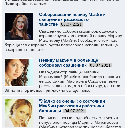
было крайне тяжелым.
Соборовавший певицу МакSим
священник рассказал о
таинстве
05.07.2021
Священник, соборовавший борющуюся с
коронавирусной инфекцией певицу Марину
Максимову (МакSим) сообщил о том, как
борющаяся с коронавирусом популярная исполнительница
восприняла таинство.
Певицу МакSим в больнице
соборовал священник
05.07.2021
Пиар-директор певицы Марины
Максимовой (МакSим) сообщила новости о
ее состоянии. Маргарита Соколова также
рассказала о том, что в больницу, где лежит
38-летняя артистка, пригласили священника.
"Жалко ее очень": о состоянии
МакSим рассказали работники
больницы
04.07.2021
Появились новые подробности о лечении
популярной певицы Марины Максимовой
(МакSим), которая уже три недели борется