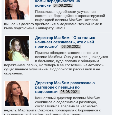
комы передвигается на
коляске
04.08.2021
Появились подробности улучшения
состояния борющейся с коронавирусной
инфекцией певицы МакSим, которая
вышла из долгого пребывания в медикаментозной коме и
была подключена к аппарату ЭКМО.
Директор МакSим: "Она только
начинает осознавать, что с ней
произошло"
03.08.2021
Пришли обнадеживающие новости о
певице МакSим. Она уже месяц находится
в больнице, куда попала с обширным
поражением легких, но теперь в ее состоянии наметилось
существенное улучшение. Подробности рассказали в ее
окружении.
Директор МакSим рассказала о
разговоре с певицей по
видеосвязи
03.08.2021
Концертный директор певицы МакSим
сообщила о содержимом разговора,
состоявшимся впервые за несколько
недель. Маргарита Соколова поговорила с борющейся с
коронавирусной инфекцией звездой эстрады.