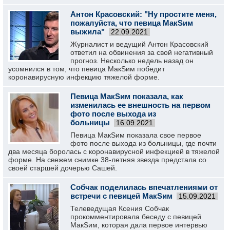
Антон Красовский: "Ну простите меня,
пожалуйста, что певица МакSим
выжила"
22.09.2021
Журналист и ведущий Антон Красовский
ответил на обвинения за свой негативный
прогноз. Несколько недель назад он
усомнился в том, что певица МакSим победит
коронавирусную инфекцию тяжелой форме.
Певица МакSим показала, как
изменилась ее внешность на первом
фото после выхода из
больницы
16.09.2021
Певица МакSим показала свое первое
фото после выхода из больницы, где почти
два месяца боролась с коронавирусной инфекцией в тяжелой
форме. На свежем снимке 38-летняя звезда предстала со
своей старшей дочерью Сашей.
Собчак поделилась впечатлениями от
встречи с певицей МакSим
15.09.2021
Телеведущая Ксения Собчак
прокомментировала беседу с певицей
МакSим, которая дала первое интервью