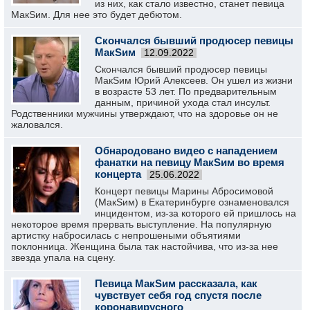
из них, как стало известно, станет певица
МакSим. Для нее это будет дебютом.
Скончался бывший продюсер певицы
МакSим
12.09.2022
Скончался бывший продюсер певицы
МакSим Юрий Алексеев. Он ушел из жизни
в возрасте 53 лет. По предварительным
данным, причиной ухода стал инсульт.
Родственники мужчины утверждают, что на здоровье он не
жаловался.
Обнародовано видео с нападением
фанатки на певицу МакSим во время
концерта
25.06.2022
Концерт певицы Марины Абросимовой
(МакSим) в Екатеринбурге ознаменовался
инцидентом, из-за которого ей пришлось на
некоторое время прервать выступление. На популярную
артистку набросилась с непрошеными объятиями
поклонница. Женщина была так настойчива, что из-за нее
звезда упала на сцену.
Певица МакSим рассказала, как
чувствует себя год спустя после
коронавирусного