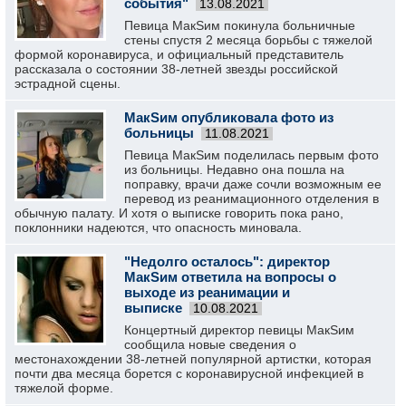
события"
13.08.2021
Певица МакSим покинула больничные
стены спустя 2 месяца борьбы с тяжелой
формой коронавируса, и официальный представитель
рассказала о состоянии 38-летней звезды российской
эстрадной сцены.
МакSим опубликовала фото из
больницы
11.08.2021
Певица МакSим поделилась первым фото
из больницы. Недавно она пошла на
поправку, врачи даже сочли возможным ее
перевод из реанимационного отделения в
обычную палату. И хотя о выписке говорить пока рано,
поклонники надеются, что опасность миновала.
"Недолго осталось": директор
МакSим ответила на вопросы о
выходе из реанимации и
выписке
10.08.2021
Концертный директор певицы МакSим
сообщила новые сведения о
местонахождении 38-летней популярной артистки, которая
почти два месяца борется с коронавирусной инфекцией в
тяжелой форме.