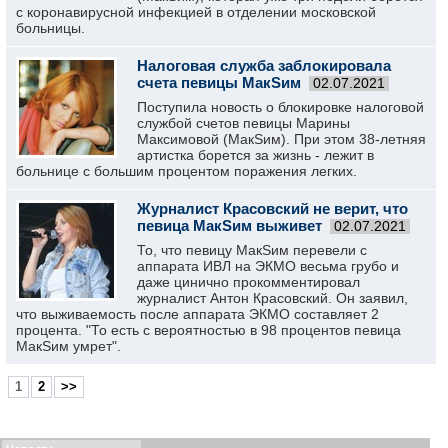
с коронавирусной инфекцией в отделении московской
больницы.
Налоговая служба заблокировала
счета певицы МакSим
02.07.2021
Поступила новость о блокировке налоговой
службой счетов певицы Марины
Максимовой (МакSим). При этом 38-летняя
артистка борется за жизнь - лежит в
больнице с большим процентом поражения легких.
Журналист Красовский не верит, что
певица МакSим выживет
02.07.2021
То, что певицу МакSим перевели с
аппарата ИВЛ на ЭКМО весьма грубо и
даже цинично прокомментировал
журналист Антон Красовский. Он заявил,
что выживаемость после аппарата ЭКМО составляет 2
процента. "То есть с вероятностью в 98 процентов певица
МакSим умрет".
1
2
>>