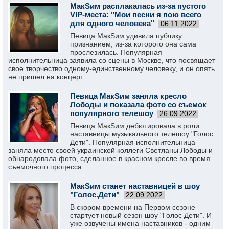
МакSим расплакалась из-за пустого
VIP-места: "Мои песни я пою всего
для одного человека"
06.11.2022
Певица МакSим удивила публику
признанием, из-за которого она сама
прослезилась. Популярная
исполнительница заявила со сцены в Москве, что посвящает
свое творчество одному-единственному человеку, и он опять
не пришел на концерт.
Певица МакSим заняла кресло
Лободы и показала фото со съемок
популярного телешоу
26.09.2022
Певица МакSим дебютировала в роли
наставницы музыкального телешоу "Голос.
Дети". Популярная исполнительница
заняла место своей украинской коллеги Светланы Лободы и
обнародовала фото, сделанное в красном кресле во время
съемочного процесса.
МакSим станет наставницей в шоу
"Голос.Дети"
22.09.2022
В скором времени на Первом сезоне
стартует новый сезон шоу "Голос Дети". И
уже озвучены имена наставников - одним