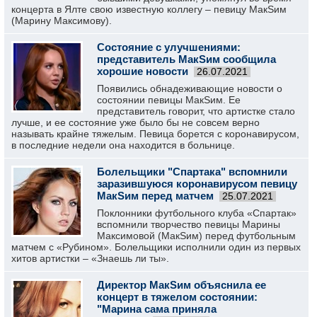
концерта в Ялте свою известную коллегу – певицу МакSим
(Марину Максимову).
Состояние с улучшениями:
представитель МакSим сообщила
хорошие новости
26.07.2021
Появились обнадеживающие новости о
состоянии певицы МакSим. Ее
представитель говорит, что артистке стало
лучше, и ее состояние уже было бы не совсем верно
называть крайне тяжелым. Певица борется с коронавирусом,
в последние недели она находится в больнице.
Болельщики "Спартака" вспомнили
заразившуюся коронавирусом певицу
МакSим перед матчем
25.07.2021
Поклонники футбольного клуба «Спартак»
вспомнили творчество певицы Марины
Максимовой (МакSим) перед футбольным
матчем с «Рубином». Болельщики исполнили один из первых
хитов артистки – «Знаешь ли ты».
Директор МакSим объяснила ее
концерт в тяжелом состоянии:
"Марина сама приняла