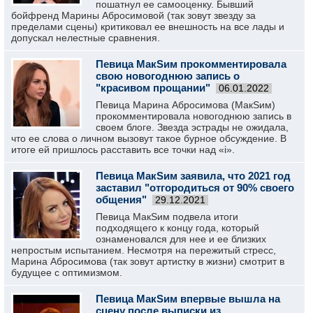
пошатнул ее самооценку. Бывший
бойфренд Марины Абросимовой (так зовут звезду за
пределами сцены) критиковал ее внешность на все лады и
допускал нелестные сравнения.
Певица МакSим прокомментировала
свою новогоднюю запись о
"красивом прощании"
06.01.2022
Певица Марина Абросимова (МакSим)
прокомментировала новогоднюю запись в
своем блоге. Звезда эстрады не ожидала,
что ее слова о личном вызовут такое бурное обсуждение. В
итоге ей пришлось расставить все точки над «i».
Певица МакSим заявила, что 2021 год
заставил "отгородиться от 90% своего
общения"
29.12.2021
Певица МакSим подвела итоги
подходящего к концу года, который
ознаменовался для нее и ее близких
непростым испытанием. Несмотря на пережитый стресс,
Марина Абросимова (так зовут артистку в жизни) смотрит в
будущее с оптимизмом.
Певица МакSим впервые вышла на
сцену после выписки из