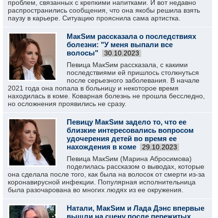
проблем, связанных с крепкими напитками. И вот недавно
распространились сообщения, что она якобы решила взять
паузу в карьере. Ситуацию прояснила сама артистка.
МакSим рассказала о последствиях
болезни: "У меня выпали все
волосы"
30.10.2023
Певица МакSим рассказала, с какими
последствиями ей пришлось столкнуться
после серьезного заболевания. В начале
2021 года она попала в больницу и некоторое время
находилась в коме. Коварная болезнь не прошла бесследно,
но осложнения проявились не сразу.
Певицу МакSим задело то, что ее
близкие интересовались вопросом
удочерения детей во время ее
нахождения в коме
29.10.2023
Певица МакSим (Марина Абросимова)
поделилась рассказом о выводах, которые
она сделала после того, как была на волосок от смерти из-за
коронавирусной инфекции. Популярная исполнительница
была разочарована во многих людях из ее окружения.
Натали, МакSим и Лада Дэнс впервые
вышли на сцену после пережитых