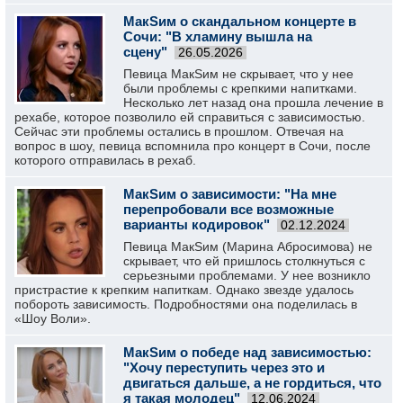
МакSим о скандальном концерте в
Сочи: "В хламину вышла на
сцену"
26.05.2026
Певица МакSим не скрывает, что у нее
были проблемы с крепкими напитками.
Несколько лет назад она прошла лечение в
рехабе, которое позволило ей справиться с зависимостью.
Сейчас эти проблемы остались в прошлом. Отвечая на
вопрос в шоу, певица вспомнила про концерт в Сочи, после
которого отправилась в рехаб.
МакSим о зависимости: "На мне
перепробовали все возможные
варианты кодировок"
02.12.2024
Певица МакSим (Марина Абросимова) не
скрывает, что ей пришлось столкнуться с
серьезными проблемами. У нее возникло
пристрастие к крепким напиткам. Однако звезде удалось
побороть зависимость. Подробностями она поделилась в
«Шоу Воли».
МакSим о победе над зависимостью:
"Хочу переступить через это и
двигаться дальше, а не гордиться, что
я такая молодец"
12.06.2024