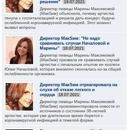
решение"
19.07.2021
Директор певицы Марины Максимовой
(МакSим) объяснила, почему артистка
тянула с госпитализацией и решила дать концерт, будучи
ослабленной коронавирусной инфекцией. Этот момент
вызвал вопросы.
Директор МакSим: "Не надо
сравнивать случаи Началовой и
Марины"
18.07.2021
Директор певицы Марины Максимовой
(МакSим) призвала не сравнивать случай
артистки с печальным опытом ее коллеги
Юлии Началовой, которая внезапно скончалась из-за общей
ослабленности организма.
Директор МакSим отреагировала на
слухи об отказе легкого и
сердца
18.07.2021
Директор певицы Марины Максимовой
(МакSим) прокомментировала новости от
источников о состоянии 38-летней
артистки, которая уже длительное время борется с
коронавирусной инфекцией в тяжелой форме.