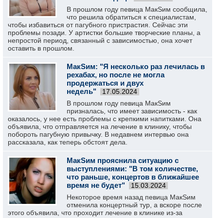
В прошлом году певица МакSим сообщила,
что решила обратиться к специалистам,
чтобы избавиться от пагубного пристрастия. Сейчас эти
проблемы позади. У артистки большие творческие планы, а
непростой период, связанный с зависимостью, она хочет
оставить в прошлом.
МакSим: "Я несколько раз лечилась в
рехабах, но после не могла
продержаться и двух
недель"
17.05.2024
В прошлом году певица МакSим
призналась, что имеет зависимость - как
оказалось, у нее есть проблемы с крепкими напитками. Она
объявила, что отправляется на лечение в клинику, чтобы
побороть пагубную привычку. В недавнем интервью она
рассказала, как теперь обстоят дела.
МакSим прояснила ситуацию с
выступлениями: "В том количестве,
что раньше, концертов в ближайшее
время не будет"
15.03.2024
Некоторое время назад певица МакSим
отменила концертный тур, а вскоре после
этого объявила, что проходит лечение в клинике из-за