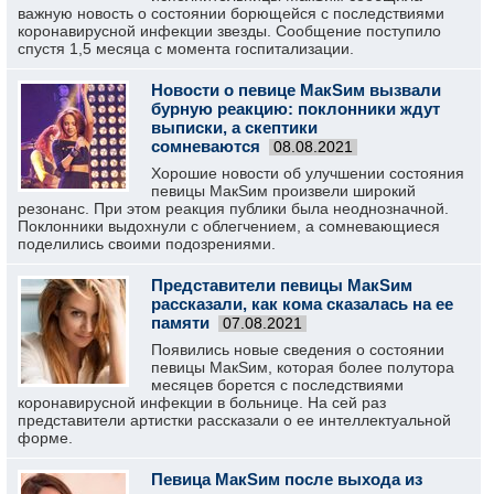
важную новость о состоянии борющейся с последствиями
коронавирусной инфекции звезды. Сообщение поступило
спустя 1,5 месяца с момента госпитализации.
Новости о певице МакSим вызвали
бурную реакцию: поклонники ждут
выписки, а скептики
сомневаются
08.08.2021
Хорошие новости об улучшении состояния
певицы МакSим произвели широкий
резонанс. При этом реакция публики была неоднозначной.
Поклонники выдохнули с облегчением, а сомневающиеся
поделились своими подозрениями.
Представители певицы МакSим
рассказали, как кома сказалась на ее
памяти
07.08.2021
Появились новые сведения о состоянии
певицы МакSим, которая более полутора
месяцев борется с последствиями
коронавирусной инфекции в больнице. На сей раз
представители артистки рассказали о ее интеллектуальной
форме.
Певица МакSим после выхода из