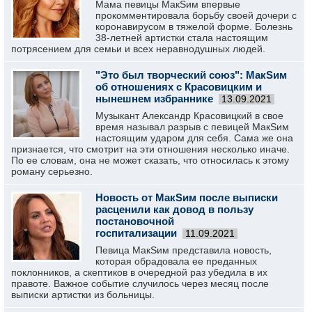
Мама певицы МакSим впервые
прокомментировала борьбу своей дочери с
коронавирусом в тяжелой форме. Болезнь
38-летней артистки стала настоящим
потрясением для семьи и всех неравнодушных людей.
"Это был творческий союз": МакSим
об отношениях с Красовицким и
нынешнем избраннике
13.09.2021
Музыкант Александр Красовицкий в свое
время называл разрыв с певицей МакSим
настоящим ударом для себя. Сама же она
признается, что смотрит на эти отношения несколько иначе.
По ее словам, она не может сказать, что относилась к этому
роману серьезно.
Новость от МакSим после выписки
расценили как довод в пользу
постановочной
госпитализации
11.09.2021
Певица МакSим представила новость,
которая обрадовала ее преданных
поклонников, а скептиков в очередной раз убедила в их
правоте. Важное событие случилось через месяц после
выписки артистки из больницы.