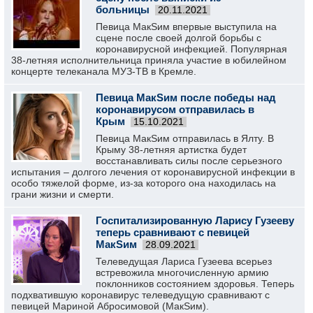
больницы
20.11.2021
Певица МакSим впервые выступила на
сцене после своей долгой борьбы с
коронавирусной инфекцией. Популярная
38-летняя исполнительница приняла участие в юбилейном
концерте телеканала МУЗ-ТВ в Кремле.
Певица МакSим после победы над
коронавирусом отправилась в
Крым
15.10.2021
Певица МакSим отправилась в Ялту. В
Крыму 38-летняя артистка будет
восстанавливать силы после серьезного
испытания – долгого лечения от коронавирусной инфекции в
особо тяжелой форме, из-за которого она находилась на
грани жизни и смерти.
Госпитализированную Ларису Гузееву
теперь сравнивают с певицей
МакSим
28.09.2021
Телеведущая Лариса Гузеева всерьез
встревожила многочисленную армию
поклонников состоянием здоровья. Теперь
подхватившую коронавирус телеведущую сравнивают с
певицей Мариной Абросимовой (МакSим).