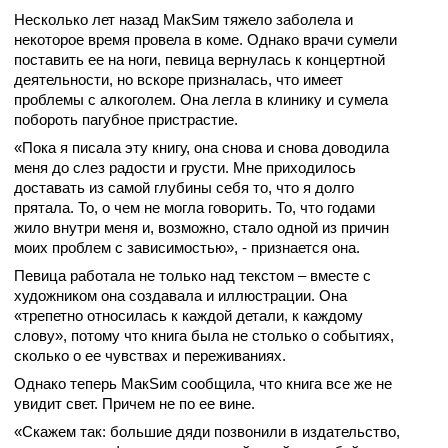
Несколько лет назад МакSим тяжело заболела и
некоторое время провела в коме. Однако врачи сумели
поставить ее на ноги, певица вернулась к концертной
деятельности, но вскоре призналась, что имеет
проблемы с алкоголем. Она легла в клинику и сумела
побороть пагубное пристрастие.
«Пока я писала эту книгу, она снова и снова доводила
меня до слез радости и грусти. Мне приходилось
доставать из самой глубины себя то, что я долго
прятала. То, о чем не могла говорить. То, что годами
жило внутри меня и, возможно, стало одной из причин
моих проблем с зависимостью», - признается она.
Певица работала не только над текстом – вместе с
художником она создавала и иллюстрации. Она
«трепетно относилась к каждой детали, к каждому
слову», потому что книга была не столько о событиях,
сколько о ее чувствах и переживаниях.
Однако теперь МакSим сообщила, что книга все же не
увидит свет. Причем не по ее вине.
«Скажем так: большие дяди позвонили в издательство,