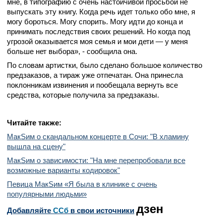
мне, в типографию с очень настойчивой просьбой не
выпускать эту книгу. Когда речь идет только обо мне, я
могу бороться. Могу спорить. Могу идти до конца и
принимать последствия своих решений. Но когда под
угрозой оказывается моя семья и мои дети — у меня
больше нет выбора», - сообщила она.
По словам артистки, было сделано большое количество
предзаказов, а тираж уже отпечатан. Она принесла
поклонникам извинения и пообещала вернуть все
средства, которые получила за предзаказы.
Читайте также:
МакSим о скандальном концерте в Сочи: "В хламину
вышла на сцену"
МакSим о зависимости: "На мне перепробовали все
возможные варианты кодировок"
Певица МакSим «Я была в клинике с очень
популярными людьми»
дзен
Добавляйте
CСб
в свои источники