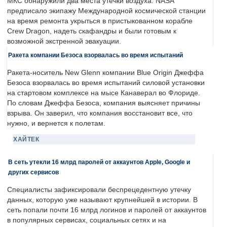
МКС обнаружили два места утечки воздуха. NASA
предписало экипажу Международной космической станции
на время ремонта укрыться в пристыкованном корабле
Crew Dragon, надеть скафандры и были готовым к
возможной экстренной эвакуации.
Ракета компании Безоса взорвалась во время испытаний
Ракета-носитель New Glenn компании Blue Origin Джеффа
Безоса взорвалась во время испытаний силовой установки
на стартовом комплексе на мысе Канаверал во Флориде.
По словам Джеффа Безоса, компания выясняет причины
взрыва. Он заверил, что компания восстановит все, что
нужно, и вернется к полетам.
ХАЙТЕК
В сеть утекли 16 млрд паролей от аккаунтов Apple, Google и
других сервисов
Специалисты зафиксировали беспрецедентную утечку
данных, которую уже называют крупнейшей в истории. В
сеть попали почти 16 млрд логинов и паролей от аккаунтов
в популярных сервисах, социальных сетях и на