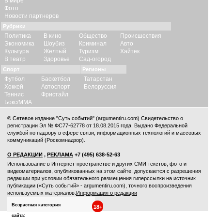
В мире
Фото
Новости партнеров
Рубрики
Политика
В кино
Общество
Происшествия
Экономика
Шоубиз
Криминал
Авто
Культура
Желтый
Туризм
Хайтек
В театр
Здоровье
Сад-огород
Спорт
Регионы
Футбол
Баскетбол
Татарстан
Хоккей
Автоспорт
Белоруссия
Теннис
Фристайл
Бокс/ММА
© Сетевое издание "Суть событий" (argumentiru.com) Свидетельство о
регистрации Эл № ФС77-62778 от 18.08.2015 года. Выдано Федеральной
службой по надзору в сфере связи, информационных технологий и массовых
коммуникаций (Роскомнадзор).
О РЕДАКЦИИ
,
РЕКЛАМА
+7 (495) 638-52-63
Использование в Интернет-пространстве и других СМИ текстов, фото и
видеоматериалов, опубликованных на этом сайте, допускается с
разрешения
редакции
при условии обязательного размещения гиперссылки на источник
публикации («Суть событий» - argumentiru.com), точного воспроизведения
используемых материалов.
Информация о редакции
Возрастная категория
18+
сайта: