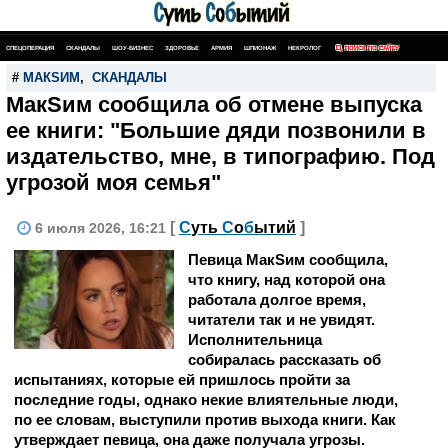
СПЕЦОПЕРАЦИЯ
СКАНДАЛЫ
ШОУ-БИЗНЕС
ЗДОРОВЬЕ
АРМИЯ
ШПИОНАЖ
НЕКРОЛОГ
ПОИСК ПО САЙТУ
#
МАКSИМ
,
СКАНДАЛЫ
МакSим сообщила об отмене выпуска
ее книги: "Большие дяди позвонили в
издательство, мне, в типографию. Под
угрозой моя семья"
[
С
уть
С
о
б
ытий
]
6 июля 2026, 16:21
Певица МакSим сообщила,
что книгу, над которой она
работала долгое время,
читатели так и не увидят.
Исполнительница
собиралась рассказать об
испытаниях, которые ей пришлось пройти за
последние годы, однако некие влиятельные люди,
по ее словам, выступили против выхода книги. Как
утверждает певица, она даже получала угрозы.