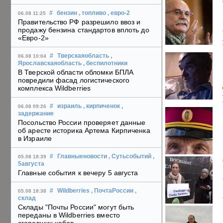
#
бензин
, топливо
, евро-2
06.08 11:25
Правительство РФ разрешило ввоз и
продажу бензина стандартов вплоть до
«Евро-2»
#
Тверскаяобласть
,
06.08 10:04
Ярославскаяобласть
, беспилотники
В Тверской области обломки БПЛА
повредили фасад логистического
комплекса Wildberries
#
израиль
, кирпиченок
,
06.08 09:26
задержание
Посольство России проверяет данные
об аресте историка Артема Кирпиченка
в Израиле
#
Главныеновости
, Сутьсобытий
,
05.08 18:39
5августа
Главные события к вечеру 5 августа
#
Wildberries
, ПочтаРоссии
,
05.08 18:38
склад
Склады "Почты России" могут быть
переданы в Wildberries вместо