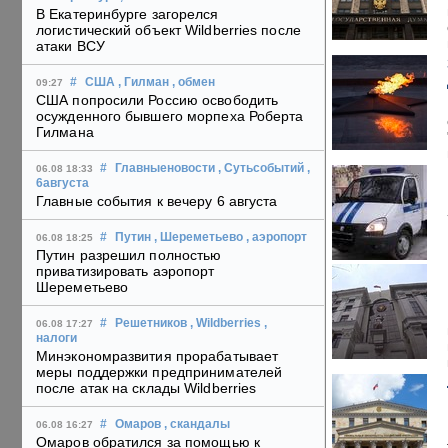
В Екатеринбурге загорелся
логистический объект Wildberries после
атаки ВСУ
#
США
, Гилман
, обмен
09:27
США попросили Россию освободить
осужденного бывшего морпеха Роберта
Гилмана
#
Главныеновости
, Сутьсобытий
,
06.08 18:33
6августа
Главные события к вечеру 6 августа
#
Путин
, Шереметьево
, аэропорт
06.08 18:25
Путин разрешил полностью
приватизировать аэропорт
Шереметьево
#
Решетников
, Wildberries
,
06.08 17:27
налоги
Минэкономразвития прорабатывает
меры поддержки предпринимателей
после атак на склады Wildberries
#
Омаров
, скандалы
06.08 16:27
Омаров обратился за помощью к