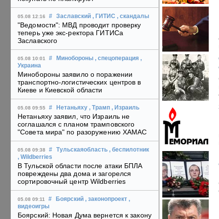
#
Заславский
, ГИТИС
, скандалы
05.08 12:16
"Ведомости": МВД проводит проверку
теперь уже экс-ректора ГИТИСа
Заславского
#
Минобороны
, спецоперация
,
05.08 10:01
Украина
Минобороны заявило о поражении
транспортно-логистических центров в
Киеве и Киевской области
#
Нетаньяху
, Трамп
, Израиль
05.08 09:55
Нетаньяху заявил, что Израиль не
соглашался с планом трамповского
"Совета мира" по разоружению ХАМАС
#
Тульскаяобласть
, беспилотник
05.08 09:38
, Wildberries
В Тульской области после атаки БПЛА
повреждены два дома и загорелся
сортировочный центр Wildberries
#
Боярский
, законопроект
,
05.08 09:11
видеоигры
Боярский: Новая Дума вернется к закону