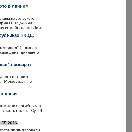
ото в личном
главы карельского
триева. Мужчина
 из семейного альбома.
рудниках НКВД,
Мемориал" (признан
размещены данные о
иал" проверят
дного историко-
ва "Мемориал" на
головная
памятник погибшим в
в честь пилота Су-24
9.05.2016
моста ликвидировали