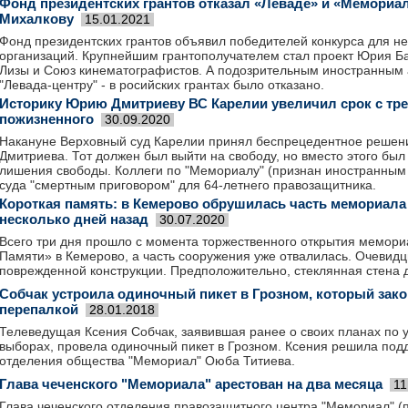
Фонд президентских грантов отказал «Леваде» и «Мемориал
Михалкову
15.01.2021
Фонд президентских грантов объявил победителей конкурса для н
организаций. Крупнейшим грантополучателем стал проект Юрия Б
Лизы и Союз кинематографистов. А подозрительным иностранным 
"Левада-центру" - в росийских грантах было отказано.
Историку Юрию Дмитриеву ВС Карелии увеличил срок с тре
пожизненного
30.09.2020
Накануне Верховный суд Карелии принял беспрецедентное решен
Дмитриева. Тот должен был выйти на свободу, но вместо этого был
лишения свободы. Коллеги по "Мемориалу" (признан иностранным
суда "смертным приговором" для 64-летнего правозащитника.
Короткая память: в Кемерово обрушилась часть мемориала
несколько дней назад
30.07.2020
Всего три дня прошло с момента торжественного открытия мемор
Памяти» в Кемерово, а часть сооружения уже отвалилась. Очевидц
поврежденной конструкции. Предположительно, стеклянная стена 
Собчак устроила одиночный пикет в Грозном, который зак
перепалкой
28.01.2018
Телеведущая Ксения Собчак, заявившая ранее о своих планах по у
выборах, провела одиночный пикет в Грозном. Ксения решила подд
отделения общества "Мемориал" Оюба Титиева.
Глава чеченского "Мемориала" арестован на два месяца
11
Глава чеченского отделения правозащитного центра "Мемориал" 