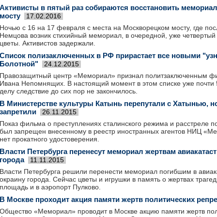
Активисты в пятый раз собираются восстановить мемориал
мосту
17.02.2016
Ночью с 16 на 17 февраля с места на Москворецком мосту, где по
Немцова возник стихийный мемориал, в очередной, уже четвертый
цветы. Активистов задержали.
Список полизаключенных в РФ прирастает все новыми "уз
Болотной"
24.12.2015
Правозащитный центр «Мемориал» признал политзаключенным фи
Ивана Непомнящих. В настоящий момент в этом списке уже почти 
делу следствие до сих пор не закончилось.
В Министерстве культуры Катынь перепутали с Хатынью, 
запретили
26.11.2015
Показ фильма о преступлениях сталинского режима и расстреле п
был запрещен внесенному в реестр иностранных агентов НИЦ «М
нет прокатного удостоверения.
Власти Петербурга перенесут мемориал жертвам авиакатас
города
11.11.2015
Власти Петербурга решили перенести мемориал погибшим в авиак
окраину города. Сейчас цветы и игрушки в память о жертвах траге
площадь и в аэропорт Пулково.
В Москве проходит акция памяти жертв политических репр
Общество «Мемориал» проводит в Москве акцию памяти жертв пол