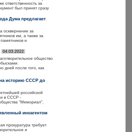
же ответственность за
окумент был принят сразу
рода Дума предлагает
а осквернение за
тников им, а также за
 памятников и
04.03.2022
лаготворительное общество
обысками.
 дней после того, как
 на историю СССР до
тетнейшей российской
и в СССР -
 общества "Мемориал",
ъявленный иноагентом
ая прокуратура требует
ворительное и