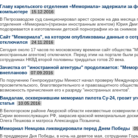
Главу карельского отделения «Мемориала» задержали за ф
компьютере
15.12.2016
В Петрозаводске суд санкционировал арест сроком на два месяца 
отделения «Мемориал»(признан иностранным агентом) Юрия Дми
подозревается в изготовлении детской порнографии из-за снимков
Сайт "Мемориала", на котором опубликованы данные о сот
отключился
24.11.2016
Сегодня около 17 часов по московскому времени сайт общества "
иностранным агентом) отключился. Перед этим на портале были 
сотрудниках НКВД второй половины тридцатых готов 20 века.
Зачистка от "иностранной агентуры" продолжается: "Мемор
внепланово
07.09.2016
По поручению Генпрокуратуры Минюст начал проверку Междунаро
просветительского, благотворительного и правозащитного общест
возможность причисления его к разряду "иностранных агентов".
Вандалам, осквернившим мемориал пилота Су-24, грозит у
статья
10.05.2016
В Белогорском районе Амурской области неизвестные осквернили 
Сирии военнослужащих РФ, закрасив краской мемориальные доски 
Олега Пешкова и матроса Александра Позынича.
Мемориал Немцова ликвидировали перед Днем Победы
0
В преддверии Дня Победы, в ночь на девятое мая, сотрудники Гор