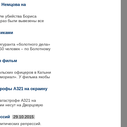
 Немцова на
сле убийства Бориса
 раз были вывезены все
никами
гуранта «болотного дела»
50 человек – по Болотному
но фильм
ольских офицеров в Катыни
емориал». У фильма якобы
трофы А321 на окраину
атастрофе А321 на
дии несут на Дворцовую
ессий
29.10.2015
итических репрессий.