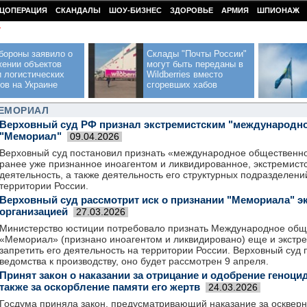
ЦОПЕРАЦИЯ
СКАНДАЛЫ
ШОУ-БИЗНЕС
ЗДОРОВЬЕ
АРМИЯ
ШПИОНАЖ
У
бороны заявило о
Склады "Почты России"
жении объектов
могут быть переданы в
 логистических
Wildberries вместо
ов на Украине
сгоревших хабов
МЕМОРИАЛ
Верховный суд РФ признал экстремистским "международн
"Мемориал"
09.04.2026
Верховный суд постановил признать «международное общественн
ранее уже признанное иноагентом и ликвидированное, экстремистс
деятельность, а также деятельность его структурных подразделен
территории России.
Верховный суд рассмотрит иск о признании "Мемориала" э
организацией
27.03.2026
Министерство юстиции потребовало признать Международное общ
«Мемориал» (признано иноагентом и ликвидировано) еще и экстре
запретить его деятельность на территории России. Верховный суд
ведомства к производству, оно будет рассмотрен 9 апреля.
Принят закон о наказании за отрицание и одобрение геноцид
также за оскорбление памяти его жертв
24.03.2026
Госдума приняла закон, предусматривающий наказание за осквер