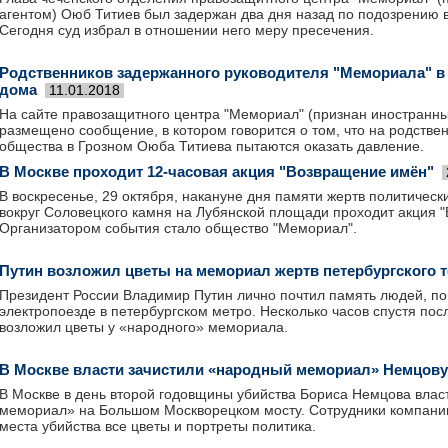
агентом) Оюб Титиев был задержан два дня назад по подозрению в
Сегодня суд избрал в отношении него меру пресечения.
Родственников задержанного руководителя "Мемориала" в
дома
11.01.2018
На сайте правозащитного центра "Мемориал" (признан иностранн
размещено сообщение, в котором говорится о том, что на родстве
общества в Грозном Оюба Титиева пытаются оказать давление.
В Москве проходит 12-часовая акция "Возвращение имён"
В воскресенье, 29 октября, накануне дня памяти жертв политическ
вокруг Соловецкого камня на Лубянской площади проходит акция 
Организатором события стало общество "Мемориал".
Путин возложил цветы на мемориал жертв петербургского т
Президент России Владимир Путин лично почтил память людей, по
электропоезде в петербургском метро. Несколько часов спустя пос
возложил цветы у «народного» мемориала.
В Москве власти зачистили «народный мемориал» Немцову
В Москве в день второй годовщины убийства Бориса Немцова влас
мемориал» на Большом Москворецком мосту. Сотрудники компании
места убийства все цветы и портреты политика.