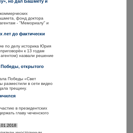
у», но дал Башмету и
екоммерческих
ашмета, фонд доктора
агентам - "Мемориалу" и
х лет до фактически
ие по делу историка Юрия
 приговорён к 13 годам
 агентом) назвали решение
 Победы, открытого
иала Победы «Свет
ы разместили в сети видео
дала трещину.
ончился
частию в президентских
ержать главу чеченского
.01.2018
(признан иностранным