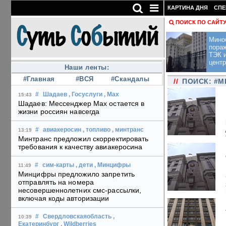
КАРТИНА ДНЯ
СПЕ
ПОИСК ПО САЙТ
Мино
пора
ТЭК и
центр
Наши ленты:
#Главная
#ВСЯ
#Скандалы
//
ПОИСК: #
#
Шадаев
, Госуслуги
, Max
15:43
Шадаев: Мессенджер Max остается в
жизни россиян навсегда
#
авиакеросин
, топливо
, минтранс
13:19
Минтранс предложил скорректировать
требования к качеству авиакеросина
#
сим-карты
, дети
, Минцифры
11:49
Минцифры предложило запретить
отправлять на номера
несовершеннолетних смс-рассылки,
включая коды авторизации
#
Свердловскаяобласть
,
10:39
Екатеринбург
, Wildberries