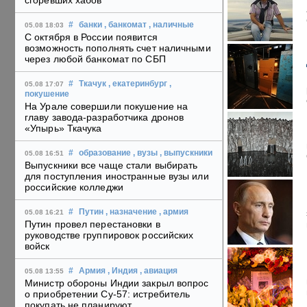
сгоревших хабов
#
банки
, банкомат
, наличные
05.08 18:03
С октября в России появится
возможность пополнять счет наличными
через любой банкомат по СБП
#
Ткачук
, екатеринбург
,
05.08 17:07
покушение
На Урале совершили покушение на
главу завода-разработчика дронов
«Упырь» Ткачука
#
образование
, вузы
, выпускники
05.08 16:51
Выпускники все чаще стали выбирать
для поступления иностранные вузы или
российские колледжи
#
Путин
, назначение
, армия
05.08 16:21
Путин провел перестановки в
руководстве группировок российских
войск
#
Армия
, Индия
, авиация
05.08 13:55
Министр обороны Индии закрыл вопрос
о приобретении Су-57: истребитель
покупать не планируют