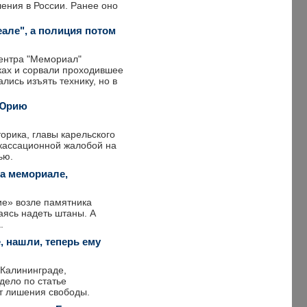
ения в России. Ранее оно
але", а полиция потом
центра "Мемориал"
ках и сорвали проходившее
ись изъять технику, но в
 Юрию
орика, главы карельского
кассационной жалобой на
ью.
а мемориале,
ие» возле памятника
ясь надеть штаны. А
.
, нашли, теперь ему
 Калининграде,
дело по статье
ет лишения свободы.