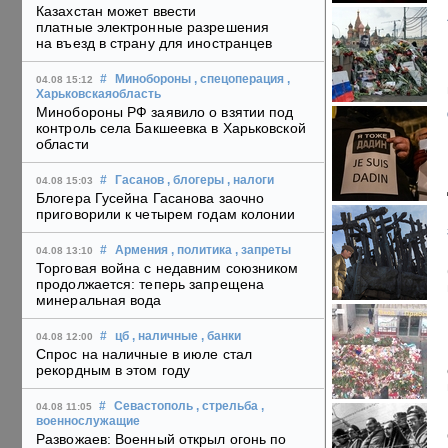
Казахстан может ввести
платные электронные разрешения
на въезд в страну для иностранцев
#
Минобороны
, спецоперация
,
04.08 15:12
Харьковскаяобласть
Минобороны РФ заявило о взятии под
контроль села Бакшеевка в Харьковской
области
#
Гасанов
, блогеры
, налоги
04.08 15:03
Блогера Гусейна Гасанова заочно
приговорили к четырем годам колонии
#
Армения
, политика
, запреты
04.08 13:10
Торговая война с недавним союзником
продолжается: теперь запрещена
минеральная вода
#
цб
, наличные
, банки
04.08 12:00
Спрос на наличные в июле стал
рекордным в этом году
#
Севастополь
, стрельба
,
04.08 11:05
военнослужащие
Развожаев: Военный открыл огонь по