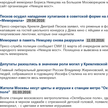
народный мемориал Бориса Немцова на Большом Москворецком м
сайт организации «Немцов мост».
Песков осудил нападение хулиганов в советской форме на 
«Мемориала»
29.04.2016
Пресс-секретарь Кремля Дмитрий Песков заявил, что ряженые в фо
напавшие на гостей школьного конкурса у Дома кино с яйцами и н
георгиевские ленточки, которые они нацепили.
Мемориал в память Немцову снова разрушили
11.03.2016
Пресс-служба полиции сообщает СМИ 11 марта об очередном акте
народного мемориала «Немцов мост». Похищена и вывезена в не
часть мемориала.
Депутаты разошлись в значении роли могил у Кремлевской
Главный либеральный демократ России Владимир Жириновский, 
людей, собравшихся в годовщину Иосифа Сталина на его могиле у
предложил извести весь мемориал.
Жители Москвы несут цветы и игрушки к станции метро "О
поле"
01.03.2016
Возле станции московского метрополитена «Октябрьское поле», гд
женщина в черном хиджабе с отрезанной детской головой, появи
мемориал, - с цветами и мягкими игрушками.