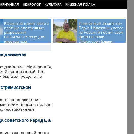
КРИМИНАЛ
НЕКРОЛОГ
КУЛЬТУРА
КНИЖНАЯ ПОЛКА
Казахстан может ввести
Признанный иноагентом
платные электронные
Борис Надеждин улетел
разрешения
из России и постит свои
на въезд в страну для
фото на фоне
иностранцев
Эйфелевой башни
ое движение
ое движение "Мемориал"»,
кой организацией. Его
ий была запрещена на
кстремистской
ественное движение
мистским, и окончательно
 принял заявление
а советского народа, а
нение захоронений жертв