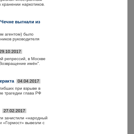
 хранении наркотиков.
 Чечне выгнали из
ым агентом) было
нников руководителя
29.10.2017
ий репрессий, в Москве
"Возвращение имён".
еракта
04.04.2017
гибших при взрыве в
ле трагедии глава РФ
27.02.2017
ти зачистили «народный
 «Гормост» вывезли с