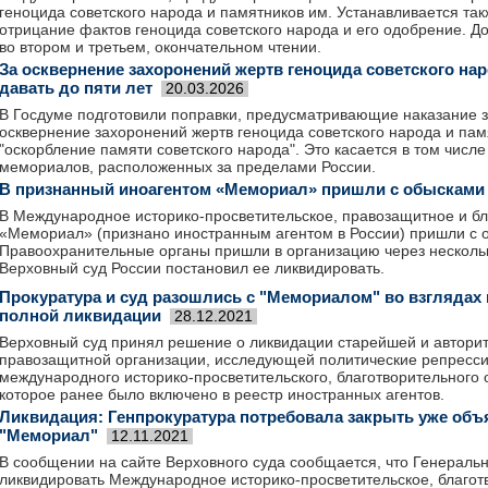
геноцида советского народа и памятников им. Устанавливается так
отрицание фактов геноцида советского народа и его одобрение. Д
во втором и третьем, окончательном чтении.
За осквернение захоронений жертв геноцида советского на
давать до пяти лет
20.03.2026
В Госдуме подготовили поправки, предусматривающие наказание з
осквернение захоронений жертв геноцида советского народа и памя
"оскорбление памяти советского народа". Это касается в том числе
мемориалов, расположенных за пределами России.
В признанный иноагентом «Мемориал» пришли с обысками
В Международное историко-просветительское, правозащитное и б
«Мемориал» (признано иностранным агентом в России) пришли с 
Правоохранительные органы пришли в организацию через несколько
Верховный суд России постановил ее ликвидировать.
Прокуратура и суд разошлись с "Мемориалом" во взглядах
полной ликвидации
28.12.2021
Верховный суд принял решение о ликвидации старейшей и автори
правозащитной организации, исследующей политические репресси
международного историко-просветительского, благотворительного
которое ранее было включено в реестр иностранных агентов.
Ликвидация: Генпрокуратура потребовала закрыть уже об
"Мемориал"
12.11.2021
В сообщении на сайте Верховного суда сообщается, что Генеральн
ликвидировать Международное историко-просветительское, благот