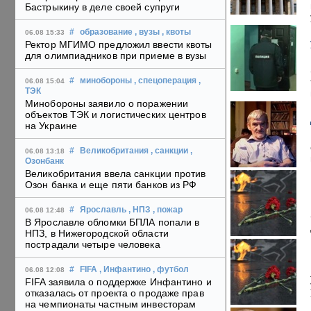
Бастрыкину в деле своей супруги
#
образование
, вузы
, квоты
06.08 15:33
Ректор МГИМО предложил ввести квоты
для олимпиадников при приеме в вузы
#
минобороны
, спецоперация
,
06.08 15:04
ТЭК
Минобороны заявило о поражении
объектов ТЭК и логистических центров
на Украине
#
Великобритания
, санкции
,
06.08 13:18
Озонбанк
Великобритания ввела санкции против
Озон банка и еще пяти банков из РФ
#
Ярославль
, НПЗ
, пожар
06.08 12:48
В Ярославле обломки БПЛА попали в
НПЗ, в Нижегородской области
пострадали четыре человека
#
FIFA
, Инфантино
, футбол
06.08 12:08
FIFA заявила о поддержке Инфантино и
отказалась от проекта о продаже прав
на чемпионаты частным инвесторам