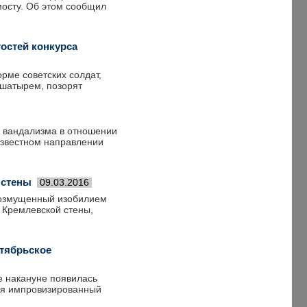
осту. Об этом сообщил
гостей конкурса
рме советских солдат,
ашатырем, позорят
 вандализма в отношении
известном направлении
 стены
09.03.2016
возмущенный изобилием
 Кремлевской стены,
ктябрьское
е накануне появилась
лся импровизированный