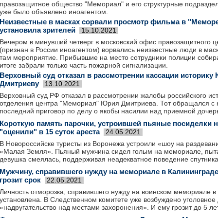
правозащитное общество "Мемориал" и его структурные подраздел
уже было объявлено иноагентом.
Неизвестные в масках сорвали просмотр фильма в "Меморе
установила зрителей
15.10.2021
Вечером в минувший четверг в московский офис правозащитного 
(признан в России иноагентом) ворвались неизвестные люди в мас
там мероприятие. Прибывшие на место сотрудники полиции собирал
итоге забрали только часть пожарной сигнализации.
Верховный суд отказал в рассмотрении кассации историку
Дмитриеву
13.10.2021
Верховный суд РФ отказал в рассмотрении жалобы российского ист
отделения центра "Мемориал" Юрия Дмитриева. Тот обращался с 
последний приговор по делу о якобы насилии над приемной дочер
Короткую память парочки, устроившей пьяные посиделки н
"оценили" в 15 суток ареста
24.05.2021
В Новороссийске туристы из Воронежа устроили «шоу на раздеван
«Малая Земля». Пьяный мужчина сидел голым на мемориале, пыта
девушка смеялась, поддерживая неадекватное поведение спутника
Мужчину, справившего нужду на мемориале в Калининграде
грозит срок
22.05.2021
Личность отморозка, справившего нужду на воинском мемориале в
установлена. В Следственном комитете уже возбуждено уголовное 
«надругательство над местами захоронения». И ему грозит до 5 л