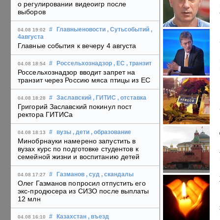
о регулировании видеоигр после
выборов
#
Главныеновости
, Сутьсобытий
,
04.08 19:02
4августа
Главные события к вечеру 4 августа
#
Россельхознадзор
, ЕС
, транзит
04.08 18:54
Россельхознадзор вводит запрет на
транзит через Россию мяса птицы из ЕС
#
Заславский
, ГИТИС
, отставка
04.08 18:28
Григорий Заславский покинул пост
ректора ГИТИСа
#
вузы
, дети
, образование
04.08 18:13
Минобрнауки намерено запустить в
вузах курс по подготовке студентов к
семейной жизни и воспитанию детей
#
Газманов
, суд
, скандалы
04.08 17:27
Олег Газманов попросил отпустить его
экс-продюсера из СИЗО после выплаты
12 млн
#
Казахстан
, въезд
04.08 16:10