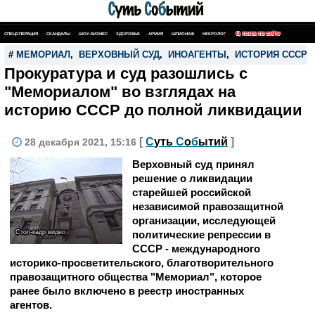
СПЕЦОПЕРАЦИЯ
СКАНДАЛЫ
ШОУ-БИЗНЕС
ЗДОРОВЬЕ
АРМИЯ
ШПИОНАЖ
НЕКРОЛОГ
ПОИСК ПО САЙТУ
#
МЕМОРИАЛ
,
ВЕРХОВНЫЙ СУД
,
ИНОАГЕНТЫ
,
ИСТОРИЯ СССР
Прокуратура и суд разошлись с
"Мемориалом" во взглядах на
историю СССР до полной ликвидации
[
С
уть
С
о
б
ытий
]
28 декабря 2021, 15:16
Верховный суд принял
решение о ликвидации
старейшей российской
независимой правозащитной
организации, исследующей
Стоп-кадр видео
политические репрессии в
СССР - международного
историко-просветительского, благотворительного
правозащитного общества "Мемориал", которое
ранее было включено в реестр иностранных
агентов.