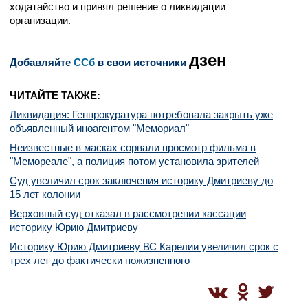
ходатайство и принял решение о ликвидации
организации.
дзен
Добавляйте
CСб
в свои источники
ЧИТАЙТЕ ТАКЖЕ:
Ликвидация: Генпрокуратура потребовала закрыть уже
объявленный иноагентом "Мемориал"
Неизвестные в масках сорвали просмотр фильма в
"Мемореале", а полиция потом установила зрителей
Суд увеличил срок заключения историку Дмитриеву до
15 лет колонии
Верховный суд отказал в рассмотрении кассации
историку Юрию Дмитриеву
Историку Юрию Дмитриеву ВС Карелии увеличил срок с
трех лет до фактически пожизненного