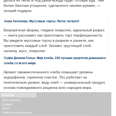
делать их легко и под рукой всегда будет готовая еда. Тем
более баночка угощения, сделанного своими руками, —
лучший подарок.
Анна Аксёнова: Муссовые торты. Легче легкого!
Безупречная форма, гладкое покрытие, идеальный разрез
— книга расскажет, как приготовить торт перфекциониста.
Вы увидите муссовые торты в разрезе и узнаете, как
приготовить каждый слой: бисквит, хрустящий слой,
начинку, мусс, покрытие.
Софи Дюпюи-Голье: Мир хлеба. 100 лучших рецептов домашнего
хлеба со всего мира
Аромат свежеиспеченного хлеба повышает уровень
эндорфинов, гормонов счастья. Это работает на
генетическом уровне, ведь хлеб — универсальный продукт,
основа повседневного рациона всех народов мира.
Новости
Все новости
В мире
Фото
Новости партнеров