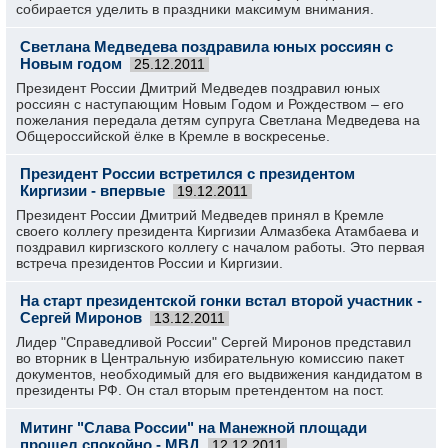
собирается уделить в праздники максимум внимания.
Светлана Медведева поздравила юных россиян с
Новым годом
25.12.2011
Президент России Дмитрий Медведев поздравил юных
россиян с наступающим Новым Годом и Рождеством – его
пожелания передала детям супруга Светлана Медведева на
Общероссийской ёлке в Кремле в воскресенье.
Президент России встретился с президентом
Киргизии - впервые
19.12.2011
Президент России Дмитрий Медведев принял в Кремле
своего коллегу президента Киргизии Алмазбека Атамбаева и
поздравил киргизского коллегу с началом работы. Это первая
встреча президентов России и Киргизии.
На старт президентской гонки встал второй участник -
Сергей Миронов
13.12.2011
Лидер "Справедливой России" Сергей Миронов представил
во вторник в Центральную избирательную комиссию пакет
документов, необходимый для его выдвижения кандидатом в
президенты РФ. Он стал вторым претендентом на пост.
Митинг "Слава России" на Манежной площади
прошел спокойно - МВД
12.12.2011