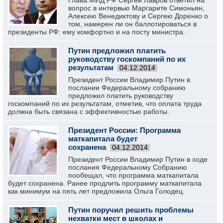
Глава МИД РФ Сергей Лавров ответил на
вопрос в интервью Маргарите Симоньян,
Алексею Венедиктову и Сергею Доренко о
том, намерен ли он баллотироваться в
президенты РФ: ему комфортно и на посту министра.
Путин предложил платить
руководству госкомпаний по их
результатам
04.12.2014
Президент России Владимир Путин в
послании Федеральному собранию
предложил платить руководству
госкомпаний по их результатам, отметив, что оплата труда
должна быть связана с эффективностью работы.
Президент России: Программа
маткапитала будет
сохранена
04.12.2014
Президент России Владимир Путин в ходе
послания Федеральному Собранию
пообещал, что программа маткапитала
будет сохранена. Ранее продлить программу маткапитала
как минимум на пять лет предложила Ольга Голодец.
Путин поручил решить проблемы
нехватки мест в школах и