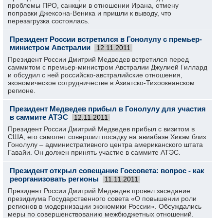
проблемы ПРО, санкции в отношении Ирана, отмену
поправки Джексона-Веника и пришли к выводу, что
перезагрузка состоялась.
Президент России встретился в Гонолулу с премьер-
министром Австралии
12.11.2011
Президент России Дмитрий Медведев встретился перед
саммитом с премьер-министром Австралии Джулией Гиллард
и обсудил с ней российско-австралийские отношения,
экономическое сотрудничестве в Азиатско-Тихоокеанском
регионе.
Президент Медведев прибыл в Гонолулу для участия
в саммите АТЭС
12.11.2011
Президент России Дмитрий Медведев прибыл с визитом в
США, его самолет совершил посадку на авиабазе Хикэм близ
Гонолулу – административного центра американского штата
Гавайи. Он должен принять участие в саммите АТЭС.
Президент открыл совещание Госсовета: вопрос - как
реорганизовать регионы
11.11.2011
Президент России Дмитрий Медведев провел заседание
президиума Государственного совета «О повышении роли
регионов в модернизации экономики России». Обсуждались
меры по совершенствованию межбюджетных отношений.