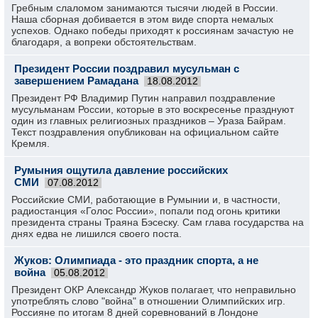
Гребным слаломом занимаются тысячи людей в России.
Наша сборная добивается в этом виде спорта немалых
успехов. Однако победы приходят к россиянам зачастую не
благодаря, а вопреки обстоятельствам.
Президент России поздравил мусульман с
завершением Рамадана
18.08.2012
Президент РФ Владимир Путин направил поздравление
мусульманам России, которые в это воскресенье празднуют
один из главных религиозных праздников – Ураза Байрам.
Текст поздравления опубликован на официальном сайте
Кремля.
Румыния ощутила давление российских
СМИ
07.08.2012
Российские СМИ, работающие в Румынии и, в частности,
радиостанция «Голос России», попали под огонь критики
президента страны Траяна Бэсеску. Сам глава государства на
днях едва не лишился своего поста.
Жуков: Олимпиада - это праздник спорта, а не
война
05.08.2012
Президент ОКР Александр Жуков полагает, что неправильно
употреблять слово "война" в отношении Олимпийских игр.
Россияне по итогам 8 дней соревнований в Лондоне