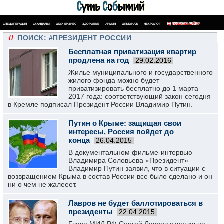
СПЕЦОПЕРАЦИЯ
СКАНДАЛЫ
ШОУ-БИЗНЕС
ЗДОРОВЬЕ
АРМИЯ
ШПИОНАЖ
НЕКРОЛОГ
ПОИСК ПО САЙТУ
//
ПОИСК: #ПРЕЗИДЕНТ РОССИИ
Бесплатная приватизация квартир
продлена на год
29.02.2016
Жилье муниципального и государственного
жилого фонда можно будет
приватизировать бесплатно до 1 марта
2017 года: соответствующий закон сегодня
в Кремле подписал Президент России Владимир Путин.
Путин о Крыме: защищая свои
интересы, Россия пойдет до
конца
26.04.2015
В документальном фильме-интервью
Владимира Соловьева «Президент»
Владимир Путин заявил, что в ситуации с
возвращением Крыма в состав России все было сделано и он
ни о чем не жалееет.
Лавров не будет баллотироваться в
президенты
22.04.2015