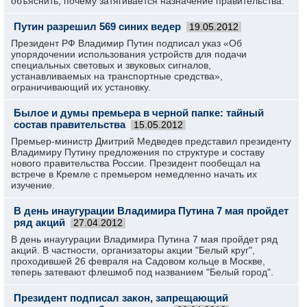
объяснить, почему затягивается назначение правительства.
Путин разрешил 569 синих ведер
19.05.2012
Президент РФ Владимир Путин подписал указ «Об
упорядочении использования устройств для подачи
специальных световых и звуковых сигналов,
устанавливаемых на транспортные средства»,
ограничивающий их установку.
Былое и думы премьера в черной папке: тайный
состав правительства
15.05.2012
Премьер-министр Дмитрий Медведев представил президенту
Владимиру Путину предложения по структуре и составу
нового правительства России. Президент пообещал на
встрече в Кремле с премьером немедленно начать их
изучение.
В день инаугурации Владимира Путина 7 мая пройдет
ряд акций
27.04.2012
В день инаугурации Владимира Путина 7 мая пройдет ряд
акций. В частности, организаторы акции "Белый круг",
проходившей 26 февраля на Садовом кольце в Москве,
теперь затевают флешмоб под названием "Белый город".
Президент подписал закон, запрещающий