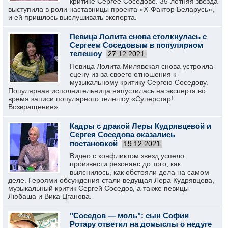
критике Сергее Соседове. 35-летняя звезда
выступила в роли наставницы проекта «X-Фактор Беларусь»,
и ей пришлось выслушивать эксперта.
Певица Лолита снова столкнулась с
Сергеем Соседовым в популярном
телешоу
27.12.2021
Певица Лолита Милявская снова устроила
сцену из-за своего отношения к
музыкальному критику Сергею Соседову.
Популярная исполнительница напустилась на эксперта во
время записи популярного телешоу «Суперстар!
Возвращение».
Кадры с дракой Леры Кудрявцевой и
Сергея Соседова оказались
постановкой
19.12.2021
Видео с конфликтом звезд успело
произвести резонанс до того, как
выяснилось, как обстояли дела на самом
деле. Героями обсуждения стали ведущая Лера Кудрявцева,
музыкальный критик Сергей Соседов, а также певицы
Любаша и Вика Цганова.
"Соседов — моль": сын Софии
Ротару ответил на домыслы о недуге