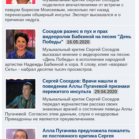
поделился впечатлениями от встречи с
певцом Борисом Моисеевым, несколько лет назад
перенесшим обширный инсульт. Эксперт высказался и о
причинах недуга.
Соседов разнес в пух и прах
видеоролик Бабкиной на песню "День
Победы"
16.05.2020
Музыкальный критик Сергей Соседов
высказал мнение о видеоролике на песню
«День Победы» в исполнении народной
артистки Надежды Бабкиной и хора. К слову, клип «взорвал
Сеть» - набрал десятки тысяч просмотров.
Сергей Соседов: Врачи нашли в
поведении Аллы Пугачевой признаки
пережитого инсульта
29.04.2020
Музыкальный критик Сергей Соседов
передал журналистам рассказ своих
знакомых врачей о состоянии певицы Аллы
Пугачевой. Согласно этим данным, слухи о нездоровье
Примадонны не являются преувеличением.
Алла Пугачева предложила пожалеть
ее постоянного критика Сергея