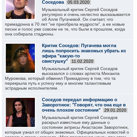
Соседова
05.03.2020
Музыкальный критик Сергей Соседов
регулярно и очень нелестно высказывается
об Алле Пугачевой. Он считает, что
примадонна в 70 лет "не приобрела мудрости", а ее новые
песни и голос уже совсем не те, что были в прошлом, когда
она собирала стадионы.
Критик Соседов: Пугачева могла
лишь попросить знакомых убрать из
эфира "какую-то
свистушку"
11.02.2020
Музыкальный критик Сергей Соседов
высказался о словах артиста Михаила
Муромова, который обвинил Примадонну в том, что та
перекрыла путь к успеху ему и многим талантливым
эстрадным исполнителям.
Соседов передал информацию о
Заворотнюк: "Говорят, что она еще в
очень плохом состоянии"
29.01.2020
Музыкальный критик Сергей Соседов
раскрыл известные ему данные о
состоянии актрисы Анастасии Заворотнюк,
которые узнал от общих знакомых. Официальных новостей о