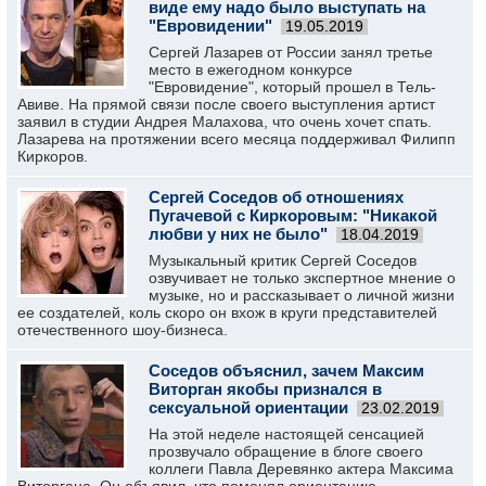
виде ему надо было выступать на
"Евровидении"
19.05.2019
Сергей Лазарев от России занял третье
место в ежегодном конкурсе
"Евровидение", который прошел в Тель-
Авиве. На прямой связи после своего выступления артист
заявил в студии Андрея Малахова, что очень хочет спать.
Лазарева на протяжении всего месяца поддерживал Филипп
Киркоров.
Сергей Соседов об отношениях
Пугачевой с Киркоровым: "Никакой
любви у них не было"
18.04.2019
Музыкальный критик Сергей Соседов
озвучивает не только экспертное мнение о
музыке, но и рассказывает о личной жизни
ее создателей, коль скоро он вхож в круги представителей
отечественного шоу-бизнеса.
Соседов объяснил, зачем Максим
Виторган якобы признался в
сексуальной ориентации
23.02.2019
На этой неделе настоящей сенсацией
прозвучало обращение в блоге своего
коллеги Павла Деревянко актера Максима