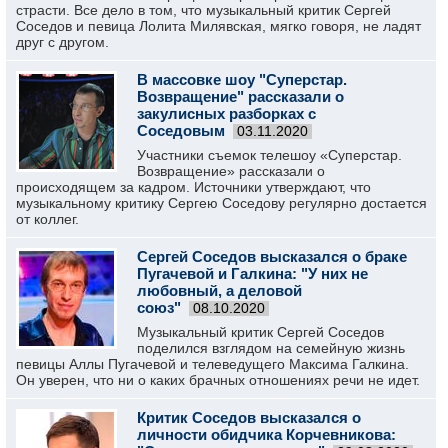
страсти. Все дело в том, что музыкальный критик Сергей
Соседов и певица Лолита Милявская, мягко говоря, не ладят
друг с другом.
В массовке шоу "Суперстар.
Возвращение" рассказали о
закулисных разборках с
Соседовым
03.11.2020
Участники съемок телешоу «Суперстар.
Возвращение» рассказали о
происходящем за кадром. Источники утверждают, что
музыкальному критику Сергею Соседову регулярно достается
от коллег.
Сергей Соседов высказался о браке
Пугачевой и Галкина: "У них не
любовный, а деловой
союз"
08.10.2020
Музыкальный критик Сергей Соседов
поделился взглядом на семейную жизнь
певицы Аллы Пугачевой и телеведущего Максима Галкина.
Он уверен, что ни о каких брачных отношениях речи не идет.
Критик Соседов высказался о
личности обидчика Корчевникова: