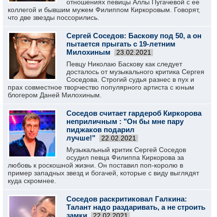
отношениях певицы Аллы Пугачевой с ее
коллегой и бывшим мужем Филиппом Киркоровым. Говорят,
что две звезды поссорились.
Сергей Соседов: Баскову под 50, а он
пытается прыгать с 19-летним
Милохиным
23.02.2021
Певцу Николаю Баскову как следует
досталось от музыкального критика Сергея
Соседова. Строгий судья разнес в пух и
прах совместное творчество популярного артиста с юным
блогером Даней Милохиным.
Соседов считает гардероб Киркорова
неприличным : "Он бы мне пару
пиджаков подарил
лучше!"
22.02.2021
Музыкальный критик Сергей Соседов
осудил певца Филиппа Киркорова за
любовь к роскошной жизни. Он поставил поп-королю в
пример западных звезд и богачей, которые с виду выглядят
куда скромнее.
Соседов раскритиковал Галкина:
Талант надо раздаривать, а не строить
замки
22.02.2021