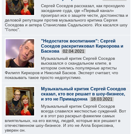
Сергей Соседов рассказал, как проходило
заседание суда, где «Первый канал»
проиграл иск о защите чести, достоинства и
деловой репутации против музыкального критика Сергея
Соседова и актера Станислава Садальского. Иск касался шоу
"Голос".
"Недостаток воспитания": Сергей
Соседов раскритиковал Киркорова и
Баскова
02.04.2021
Музыкальный критик Сергей Соседов
высказался о скандальном клипе, в
котором снялись популярные артисты
Филипп Киркоров и Николай Басков. Эксперт считает, что
показывать такое просто недопустимо.
Музыкальный критик Сергей Соседов
сказал, кто все решает в шоу-бизнесе,
и это не Примадонна
18.03.2021
Музыкальный критик Сергей Соседов
всегда славился жесткостью суждений. Вот
и в этот раз раскрыл фамилии самых
влиятельных, на его взгляд, людей, которые все решают в
отечественном шоу-бизнесе. И это не Алла Борисовна,
уверен он.