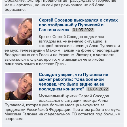
Орбакайте. Эксперт предпочитает рассуждать о творчестве
мамы артистки, но на сей раз речь зашла не об Алле
Борисовне.
Сергей Соседов высказался о слухах
про отобранный у Пугачевой и
Галкина замок
01.05.2022
Критик Сергей Соседов поделился
взглядом на жизненную ситуацию, в
которой оказались певица Алла Пугачева и
ее муж, телеведущий Максим Галкин на фоне спецоперации
Вооруженных сил России на Украине. Эксперт, в частности,
высказался о слухах про то, что звездная чета якобы
лишилась замка в поселке Грязь.
Соседов уверен, что Пугачева не
может работать: "Она больной
человек, что было видно на ее
последнем концерте"
16.04.2022
Музыкальный критик Сергей Соседов
высказался о ситуации певицы Аллы
Пугачевой, которая уже больше месяца находится за
пределами Российской Федерации. При этом работа ее мужа
Максима Галкина на федеральном ТВ остается под большим
вопросом.