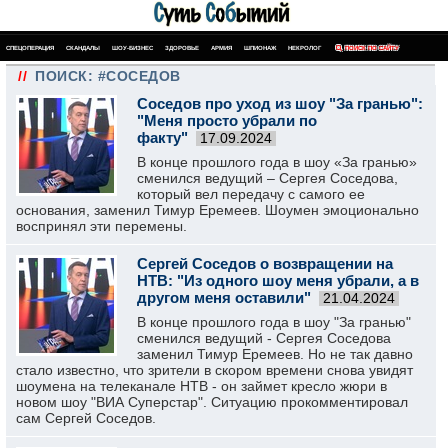
СПЕЦОПЕРАЦИЯ
СКАНДАЛЫ
ШОУ-БИЗНЕС
ЗДОРОВЬЕ
АРМИЯ
ШПИОНАЖ
НЕКРОЛОГ
ПОИСК ПО САЙТУ
//
ПОИСК: #СОСЕДОВ
Соседов про уход из шоу "За гранью":
"Меня просто убрали по
факту"
17.09.2024
В конце прошлого года в шоу «За гранью»
сменился ведущий – Сергея Соседова,
который вел передачу с самого ее
основания, заменил Тимур Еремеев. Шоумен эмоционально
воспринял эти перемены.
Сергей Соседов о возвращении на
НТВ: "Из одного шоу меня убрали, а в
другом меня оставили"
21.04.2024
В конце прошлого года в шоу "За гранью"
сменился ведущий - Сергея Соседова
заменил Тимур Еремеев. Но не так давно
стало известно, что зрители в скором времени снова увидят
шоумена на телеканале НТВ - он займет кресло жюри в
новом шоу "ВИА Суперстар". Ситуацию прокомментировал
сам Сергей Соседов.