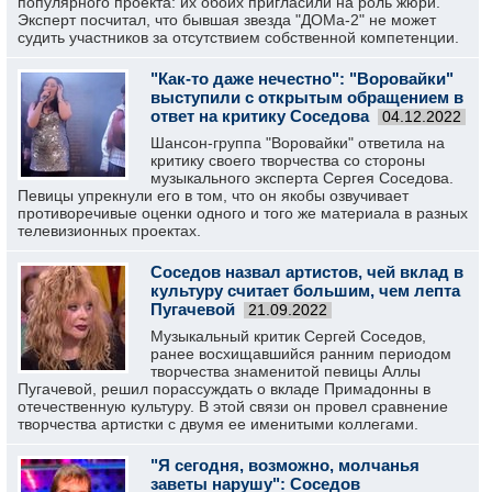
популярного проекта: их обоих пригласили на роль жюри.
Эксперт посчитал, что бывшая звезда "ДОМа-2" не может
судить участников за отсутствием собственной компетенции.
"Как-то даже нечестно": "Воровайки"
выступили с открытым обращением в
ответ на критику Соседова
04.12.2022
Шансон-группа "Воровайки" ответила на
критику своего творчества со стороны
музыкального эксперта Сергея Соседова.
Певицы упрекнули его в том, что он якобы озвучивает
противоречивые оценки одного и того же материала в разных
телевизионных проектах.
Соседов назвал артистов, чей вклад в
культуру считает большим, чем лепта
Пугачевой
21.09.2022
Музыкальный критик Сергей Соседов,
ранее восхищавшийся ранним периодом
творчества знаменитой певицы Аллы
Пугачевой, решил порассуждать о вкладе Примадонны в
отечественную культуру. В этой связи он провел сравнение
творчества артистки с двумя ее именитыми коллегами.
"Я сегодня, возможно, молчанья
заветы нарушу": Соседов