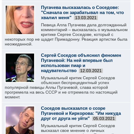
Пугачева высказалась о Соседове:
"Сначала он зарабатывал на том, что
хвалил меня"
13.03.2021
Певица Алла Пугачева дала долгожданный
комментарий – высказалась о музыкальном
критике Сергее Соседове, который с
некоторых пор не щадит Примадонну. Реакция артистки была
неожиданной.
Сергей Соседов объяснил феномен
Пугачевой: На ней впервые был
использован пиар и
надувательство
12.03.2021
Музыкальный критик Сергей Соседов
объяснил беспрецедентный успех
популярной певицы Аллы Пугачевой, слава которой
прогремела на весь СССР и не отгремела по настоящий
момент.
Соседов высказался о ссоре
Пугачевой и Киркорова: "Им никуда
друг от друга не уйти"
05.03.2021
Музыкальный критик Сергей Соседов
высказал свое мнение о личных