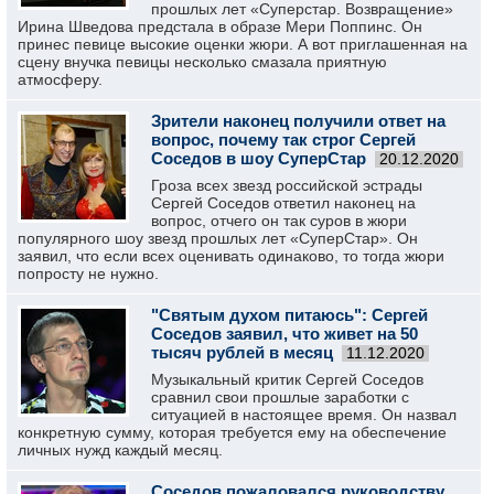
прошлых лет «Суперстар. Возвращение»
Ирина Шведова предстала в образе Мери Поппинс. Он
принес певице высокие оценки жюри. А вот приглашенная на
сцену внучка певицы несколько смазала приятную
атмосферу.
Зрители наконец получили ответ на
вопрос, почему так строг Сергей
Соседов в шоу СуперСтар
20.12.2020
Гроза всех звезд российской эстрады
Сергей Соседов ответил наконец на
вопрос, отчего он так суров в жюри
популярного шоу звезд прошлых лет «СуперСтар». Он
заявил, что если всех оценивать одинаково, то тогда жюри
попросту не нужно.
"Святым духом питаюсь": Сергей
Соседов заявил, что живет на 50
тысяч рублей в месяц
11.12.2020
Музыкальный критик Сергей Соседов
сравнил свои прошлые заработки с
ситуацией в настоящее время. Он назвал
конкретную сумму, которая требуется ему на обеспечение
личных нужд каждый месяц.
Соседов пожаловался руководству