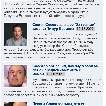
гранью" сменился ведущий. Телеканал
НТВ сообщил, что у Сергея Соседова, который вел передачу
на протяжении нескольких лет, в декабре закончился
контракт. Новые выпуски будут выходить в эфир уже с
Тимуром Еремеевым, который займет место ведущего.
Сергея Соседова в шоу "За гранью"
заменит Тимур Еремеев
19.12.2023
В ток-шоу "За гранью" сменился ведущий.
Это место теперь займет Тимур Еремеев.
Новые выпуски программы в 2014 году
выйдут в эфир без Сергея Соседова,
который был ее ведущим больше двух лет. Пресс-служба
телеканала НТВ сообщила, что у Соседова в декабре 2023
года закончился контракт с программой.
Соседов объяснил, почему в свои 55
лет он предпочитает жить с
мамой
19.08.2023
Музыкальный критик и телеведущий Сергей
Соседов объяснил, почему в свои 55 лет он
предпочитает жить с мамой. При этом
шоумен не стал рассказывать о том, по каким причинам он не
обзавелся собственной семьей к этому возрасту.
Певица Слава заявила, что ее