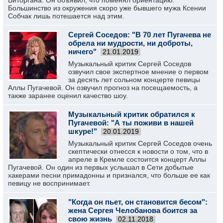
Виторгана. Он объявил, что поменял ориентацию.
Большинство из окружения скоро уже бывшего мужа Ксении
Собчак лишь потешается над этим.
Сергей Соседов: "В 70 лет Пугачева не
обрела ни мудрости, ни доброты,
ничего"
21.01.2019
Музыкальный критик Сергей Соседов
озвучил свое экспертное мнение о первом
за десять лет сольном концерте певицы
Аллы Пугачевой. Он озвучил прогноз на посещаемость, а
также заранее оценил качество шоу.
Музыкальный критик обратился к
Пугачевой: "А ты поживи в нашей
шкуре!"
20.01.2019
Музыкальный критик Сергей Соседов очень
скептически отнесся к новости о том, что в
апреле в Кремле состоится концерт Аллы
Пугачевой. Он один из первых услышал в Сети добытые
хакерами песни примадонны и признался, что больше ее как
певицу не воспринимает.
"Когда он пьет, он становится бесом":
жена Сергея Челобанова боится за
свою жизнь
02.11.2018