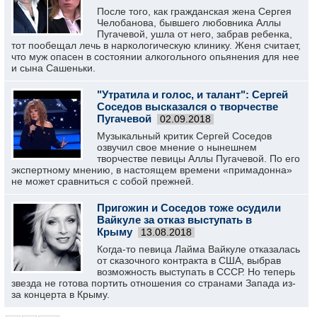
После того, как гражданская жена Сергея
Челобанова, бывшего любовника Аллы
Пугачевой, ушла от него, забрав ребенка,
тот пообещал лечь в наркологическую клинику. Женя считает,
что муж опасен в состоянии алкогольного опьянения для нее
и сына Сашеньки.
"Утратила и голос, и талант": Сергей
Соседов высказался о творчестве
Пугачевой
02.09.2018
Музыкальный критик Сергей Соседов
озвучил свое мнение о нынешнем
творчестве певицы Аллы Пугачевой. По его
экспертному мнению, в настоящем времени «примадонна»
не может сравниться с собой прежней.
Пригожин и Соседов тоже осудили
Вайкуле за отказ выступать в
Крыму
13.08.2018
Когда-то певица Лайма Вайкуле отказалась
от сказочного контракта в США, выбрав
возможность выступать в СССР. Но теперь
звезда не готова портить отношения со странами Запада из-
за концерта в Крыму.