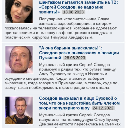
шантажом пытаются заманить на ТВ:
«Сергей Соседов, не надо мне
звонить!»
13.08.2023
Популярная исполнительница Слава
записала видеообращение, в котором
пожаловалась на телевизионщиков, которые ее одолевают
приглашениями в телешоу на фоне громкого скандала с
пластическим хирургом Тимуром Хайдаровым.
"А она барыня выискалась!":
Соседов резко высказался о позиции
Пугачевой
28.05.2023
Музыкальный критик Сергей Соседов
примкнул к рядам тех, кто ругает певицу
Аллу Пугачеву за выезд в Израиль и
осуждение спецоперации. Когда-то эксперт выбирал
выражения, когда говорил о Примадонне, а теперь, судя по
всему, такая необходимость в фильтрации слов отпала.
Соседов высказал в лицо Бузовой о
том, что она недостойна быть членом
жюри популярного шоу
24.12.2022
Музыкальный критик Сергей Соседов
напустился на телеведущую Ольгу Бузову.
Две знаменитости пересеклись на съемках