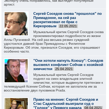
Эксперту очень понравилось, как выглядит популярный
артист.
Сергей Соседов снова "прошелся" по
Примадонне, на сей раз
раскритиковал ее брак с
Киркоровым
22.05.2021
Музыкальный критик Сергей Соседов снова
прокомментировал подробности из жизни
Аллы Пугачевой. На сей раз весьма резких суждений
удостоился давний брак Примадонны с Филиппом
Киркоровым. Об этом, признался Соседов, его спрашивают
особенно часто.
"Они хотели нагнуть Ксюшу": Соседов
высмеял конфликт Собчак с хозяйкой
химчистки
25.04.2021
Музыкальный критик Сергей Соседов
поднял на смех владельцев элитной
химчистки, которые выдвинули претензии к
телеведущей Ксении Собчак, которая не заплатила им за
восстановление двух пуховиков Prada.
Право на мнение: Сергей Соседов и
Стас Садальский выиграли суд о
"Голосе" у Первого канала
08.04.2021