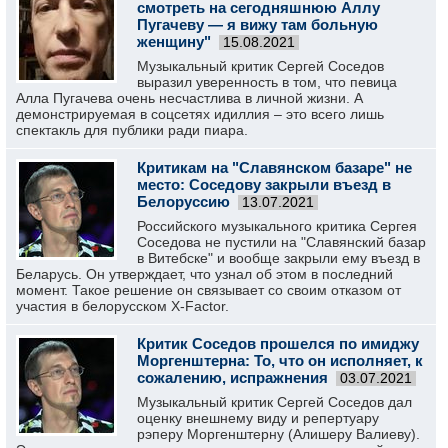
смотреть на сегодняшнюю Аллу
Пугачеву — я вижу там больную
женщину"
15.08.2021
Музыкальный критик Сергей Соседов
выразил уверенность в том, что певица
Алла Пугачева очень несчастлива в личной жизни. А
демонстрируемая в соцсетях идиллия – это всего лишь
спектакль для публики ради пиара.
Критикам на "Славянском базаре" не
место: Соседову закрыли въезд в
Белоруссию
13.07.2021
Российского музыкального критика Сергея
Соседова не пустили на "Славянский базар
в Витебске" и вообще закрыли ему въезд в
Беларусь. Он утверждает, что узнал об этом в последний
момент. Такое решение он связывает со своим отказом от
участия в белорусском X-Factor.
Критик Соседов прошелся по имиджу
Моргенштерна: То, что он исполняет, к
сожалению, испражнения
03.07.2021
Музыкальный критик Сергей Соседов дал
оценку внешнему виду и репертуару
рэперу Моргенштерну (Алишеру Валиеву).