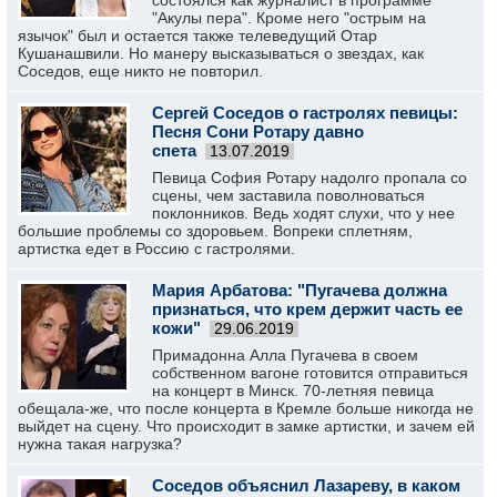
состоялся как журналист в программе
"Акулы пера". Кроме него "острым на
язычок" был и остается также телеведущий Отар
Кушанашвили. Но манеру высказываться о звездах, как
Соседов, еще никто не повторил.
Сергей Соседов о гастролях певицы:
Песня Сони Ротару давно
спета
13.07.2019
Певица София Ротару надолго пропала со
сцены, чем заставила поволноваться
поклонников. Ведь ходят слухи, что у нее
большие проблемы со здоровьем. Вопреки сплетням,
артистка едет в Россию с гастролями.
Мария Арбатова: "Пугачева должна
признаться, что крем держит часть ее
кожи"
29.06.2019
Примадонна Алла Пугачева в своем
собственном вагоне готовится отправиться
на концерт в Минск. 70-летняя певица
обещала-же, что после концерта в Кремле больше никогда не
выйдет на сцену. Что происходит в замке артистки, и зачем ей
нужна такая нагрузка?
Соседов объяснил Лазареву, в каком