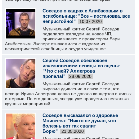
Соседов о кадрах с Алибасовым в
психбольнице: "Все – постановка, все
непристойно!"
10.07.2020
Музыкальный критик Сергей Соседов
поделился взглядом на новое ЧП,
приключившееся с продюсером Бари
Алибасовым. Эксперт ознакомился с кадрами из
психиатрической лечебницы и осудил увиденное.
Сергей Соседов обеспокоен
исчезновением певицы со сцены:
"Что с ней? Аллегрова
пропала!"
28.06.2020
Музыкальный критик Сергей Соседов
выразил удивление в связи с тем, что
певица Ирина Аллегрова давно не давала концертов и живых
интервью. По его данным, звезда уже пропустила несколько
крупных мероприятий.
Соседов высказался о здоровье
Моисеева: "Никто не думал, что
болезнь вот так свалит
Борю"
21.05.2020
Музыкальный критик Сергей Соседов