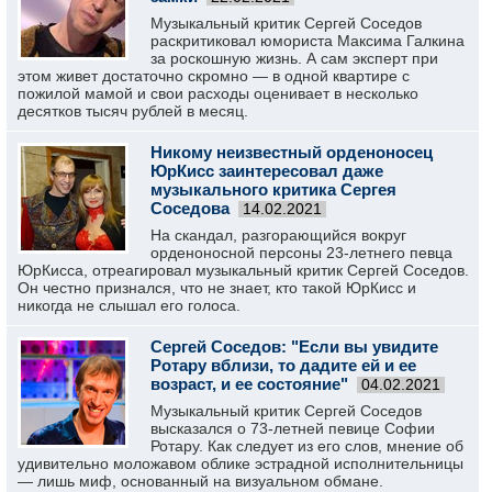
Музыкальный критик Сергей Соседов
раскритиковал юмориста Максима Галкина
за роскошную жизнь. А сам эксперт при
этом живет достаточно скромно — в одной квартире с
пожилой мамой и свои расходы оценивает в несколько
десятков тысяч рублей в месяц.
Никому неизвестный орденоносец
ЮрКисс заинтересовал даже
музыкального критика Сергея
Соседова
14.02.2021
На скандал, разгорающийся вокруг
орденоносной персоны 23-летнего певца
ЮрКисса, отреагировал музыкальный критик Сергей Соседов.
Он честно признался, что не знает, кто такой ЮрКисс и
никогда не слышал его голоса.
Сергей Соседов: "Если вы увидите
Ротару вблизи, то дадите ей и ее
возраст, и ее состояние"
04.02.2021
Музыкальный критик Сергей Соседов
высказался о 73-летней певице Софии
Ротару. Как следует из его слов, мнение об
удивительно моложавом облике эстрадной исполнительницы
— лишь миф, основанный на визуальном обмане.