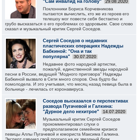
"Сам инвалид на голову"
29.08.2020
Поклонники Бориса Корчевникова
пытаются вычислить, кто же из героев его
телешоу мог повести себя бестактно и
грубо высказаться о его проблемах со здоровьем. Свое слово
сказал и музыкальный критик Сергей Соседов.
Сергей Соседов о недавних
пластических операциях Надежды
Бабкиной: "Она и так
популярна"
30.07.2020
Недавнее фото народной артистки,
пожалуй, единственной звезды народной
песни в России, ведущей "Модного приговора" Надежды
Бабкиной вызвало в Сети много споров. Она будто бы
помолодела. И это учитывая, что месяц назад певица была в
больнице - лечилась от коронавируса.
Соседов высказался о перспективах
развода Пугачевой и Галкина:
"Дурное дело нехитрое"
14.07.2020
Музыкальный критик Сергей Соседов
прокомментировал слухи о
предполагаемом семейном кризисе
певицы Аллы Пугачевой и юмориста Максима Галкина.
Эксперт озвучил свой прогноз на их звездный брак.