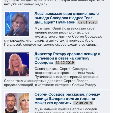
здоровье звезды сериала «Моя прекрасная няня» при этом
нет уже несколько недель.
Лоза высказал свое мнение после
выпада Соседова в адрес "еле
дышащей" Пугачевой
02.01.2020
Музыкант Юрий Лоза высказал свое
мнение после резонансных слов
музыкального критика Сергея Соседова,
считающего, что пожилым артистам, к примеру, Алле
Пугачевой, следует как можно скорее уходить со сцены.
Директор Ротару сравнил певицу с
Пугачевой в ответ на критику
Соседова
31.12.2019
Слова критика Сергея Соседова о
творчестве и возрасте певицы Аллы
Пугачевой вызвали широкий резонанс.
Слово взял и концертный директор Сергей Лавров,
представляющий, в частности интересы Софии Ротару.
Сергей Соседов рассказал, почему
певица Валерия долгие годы не
может его простить
12.08.2019
Музыкальный критик Сергей Соседов