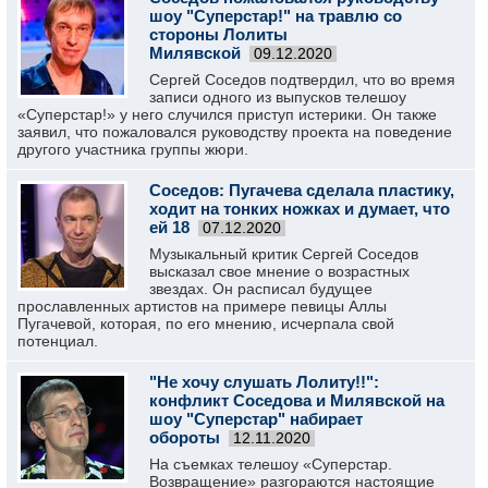
шоу "Суперстар!" на травлю со
стороны Лолиты
Милявской
09.12.2020
Сергей Соседов подтвердил, что во время
записи одного из выпусков телешоу
«Суперстар!» у него случился приступ истерики. Он также
заявил, что пожаловался руководству проекта на поведение
другого участника группы жюри.
Соседов: Пугачева сделала пластику,
ходит на тонких ножках и думает, что
ей 18
07.12.2020
Музыкальный критик Сергей Соседов
высказал свое мнение о возрастных
звездах. Он расписал будущее
прославленных артистов на примере певицы Аллы
Пугачевой, которая, по его мнению, исчерпала свой
потенциал.
"Не хочу слушать Лолиту!!":
конфликт Соседова и Милявской на
шоу "Суперстар" набирает
обороты
12.11.2020
На съемках телешоу «Суперстар.
Возвращение» разгораются настоящие