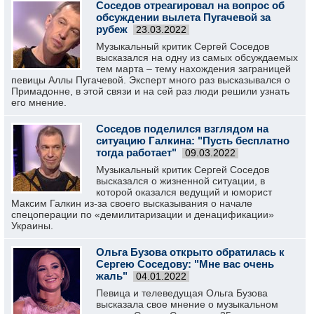
Соседов отреагировал на вопрос об
обсуждении вылета Пугачевой за
рубеж
23.03.2022
Музыкальный критик Сергей Соседов
высказался на одну из самых обсуждаемых
тем марта – тему нахождения заграницей
певицы Аллы Пугачевой. Эксперт много раз высказывался о
Примадонне, в этой связи и на сей раз люди решили узнать
его мнение.
Соседов поделился взглядом на
ситуацию Галкина: "Пусть бесплатно
тогда работает"
09.03.2022
Музыкальный критик Сергей Соседов
высказался о жизненной ситуации, в
которой оказался ведущий и юморист
Максим Галкин из-за своего высказывания о начале
спецоперации по «демилитаризации и денацификации»
Украины.
Ольга Бузова открыто обратилась к
Сергею Соседову: "Мне вас очень
жаль"
04.01.2022
Певица и телеведущая Ольга Бузова
высказала свое мнение о музыкальном