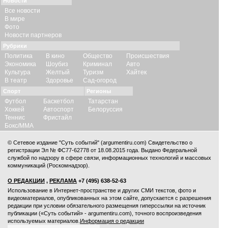
Новости
Все новости
В мире
Фото
Новости партнеров
Рубрики
Политика
В кино
Общество
Происшествия
Экономика
Шоубиз
Криминал
Авто
Культура
Желтый
Туризм
Хайтек
В театр
Здоровье
Сад-огород
Спорт
Регионы
Футбол
Баскетбол
Татарстан
Хоккей
Автоспорт
Белоруссия
Теннис
Фристайл
Бокс/ММА
© Сетевое издание "Суть событий" (argumentiru.com) Свидетельство о
регистрации Эл № ФС77-62778 от 18.08.2015 года. Выдано Федеральной
службой по надзору в сфере связи, информационных технологий и массовых
коммуникаций (Роскомнадзор).
О РЕДАКЦИИ
,
РЕКЛАМА
+7 (495) 638-52-63
Использование в Интернет-пространстве и других СМИ текстов, фото и
видеоматериалов, опубликованных на этом сайте, допускается с
разрешения
редакции
при условии обязательного размещения гиперссылки на источник
публикации («Суть событий» - argumentiru.com), точного воспроизведения
используемых материалов.
Информация о редакции