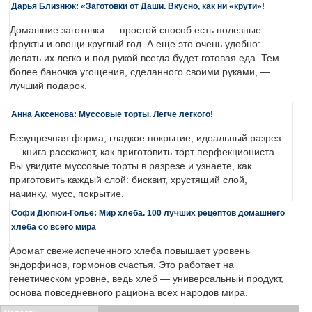
Дарья Близнюк: «Заготовки от Даши. Вкусно, как ни «крути»!
Домашние заготовки — простой способ есть полезные
фрукты и овощи круглый год. А еще это очень удобно:
делать их легко и под рукой всегда будет готовая еда. Тем
более баночка угощения, сделанного своими руками, —
лучший подарок.
Анна Аксёнова: Муссовые торты. Легче легкого!
Безупречная форма, гладкое покрытие, идеальный разрез
— книга расскажет, как приготовить торт перфекциониста.
Вы увидите муссовые торты в разрезе и узнаете, как
приготовить каждый слой: бисквит, хрустящий слой,
начинку, мусс, покрытие.
Софи Дюпюи-Голье: Мир хлеба. 100 лучших рецептов домашнего
хлеба со всего мира
Аромат свежеиспеченного хлеба повышает уровень
эндорфинов, гормонов счастья. Это работает на
генетическом уровне, ведь хлеб — универсальный продукт,
основа повседневного рациона всех народов мира.