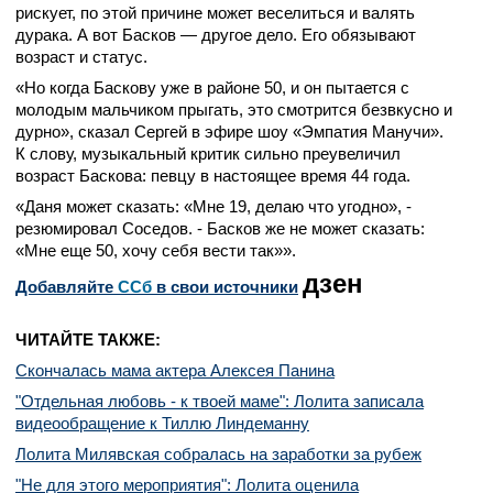
рискует, по этой причине может веселиться и валять
дурака. А вот Басков — другое дело. Его обязывают
возраст и статус.
«Но когда Баскову уже в районе 50, и он пытается с
молодым мальчиком прыгать, это смотрится безвкусно и
дурно», сказал Сергей в эфире шоу «Эмпатия Манучи».
К слову, музыкальный критик сильно преувеличил
возраст Баскова: певцу в настоящее время 44 года.
«Даня может сказать: «Мне 19, делаю что угодно», -
резюмировал Соседов. - Басков же не может сказать:
«Мне еще 50, хочу себя вести так»».
дзен
Добавляйте
CСб
в свои источники
ЧИТАЙТЕ ТАКЖЕ:
Скончалась мама актера Алексея Панина
"Отдельная любовь - к твоей маме": Лолита записала
видеообращение к Тиллю Линдеманну
Лолита Милявская собралась на заработки за рубеж
"Не для этого мероприятия": Лолита оценила