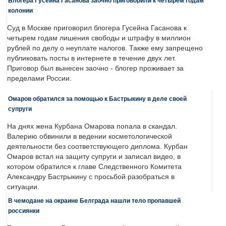
Блогера Гусейна Гасанова заочно приговорили к четырем годам
колонии
Суд в Москве приговорил блогера Гусейна Гасанова к
четырем годам лишения свободы и штрафу в миллион
рублей по делу о неуплате налогов. Также ему запрещено
публиковать посты в интернете в течение двух лет.
Приговор был вынесен заочно - блогер проживает за
пределами России.
Омаров обратился за помощью к Бастрыкину в деле своей
супруги
На днях жена Курбана Омарова попала в скандал.
Валерию обвинили в ведении косметологической
деятельности без соответствующего диплома. Курбан
Омаров встал на защиту супруги и записал видео, в
котором обратился к главе Следственного Комитета
Александру Бастрыкину с просьбой разобраться в
ситуации.
В чемодане на окраине Белграда нашли тело пропавшей
россиянки