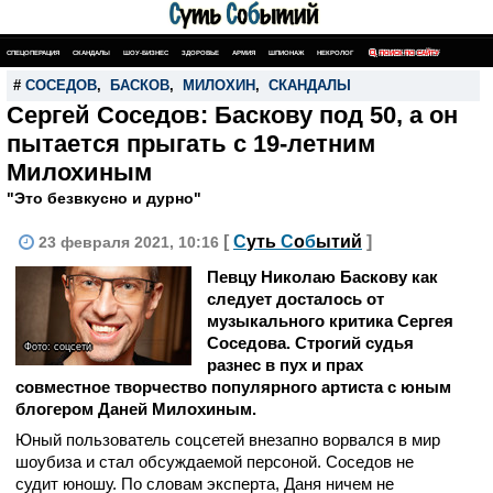
СПЕЦОПЕРАЦИЯ
СКАНДАЛЫ
ШОУ-БИЗНЕС
ЗДОРОВЬЕ
АРМИЯ
ШПИОНАЖ
НЕКРОЛОГ
ПОИСК ПО САЙТУ
#
СОСЕДОВ
,
БАСКОВ
,
МИЛОХИН
,
СКАНДАЛЫ
Сергей Соседов: Баскову под 50, а он
пытается прыгать с 19-летним
Милохиным
"Это безвкусно и дурно"
[
С
уть
С
о
б
ытий
]
23 февраля 2021, 10:16
Певцу Николаю Баскову как
следует досталось от
музыкального критика Сергея
Соседова. Строгий судья
Фото: соцсети
разнес в пух и прах
совместное творчество популярного артиста с юным
блогером Даней Милохиным.
Юный пользователь соцсетей внезапно ворвался в мир
шоубиза и стал обсуждаемой персоной. Соседов не
судит юношу. По словам эксперта, Даня ничем не