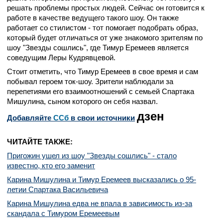
решать проблемы простых людей. Сейчас он готовится к
работе в качестве ведущего такого шоу. Он также
работает со стилистом - тот помогает подобрать образ,
который будет отличаться от уже знакомого зрителям по
шоу "Звезды сошлись", где Тимур Еремеев является
соведущим Леры Кудрявцевой.
Стоит отметить, что Тимур Еремеев в свое время и сам
побывал героем ток-шоу. Зрители наблюдали за
перепетиями его взаимоотношений с семьей Спартака
Мишулина, сыном которого он себя назвал.
дзен
Добавляйте
CСб
в свои источники
ЧИТАЙТЕ ТАКЖЕ:
Пригожин ушел из шоу "Звезды сошлись" - стало
известно, кто его заменит
Карина Мишулина и Тимур Еремеев высказались о 95-
летии Спартака Васильевича
Карина Мишулина едва не впала в зависимость из-за
скандала с Тимуром Еремеевым