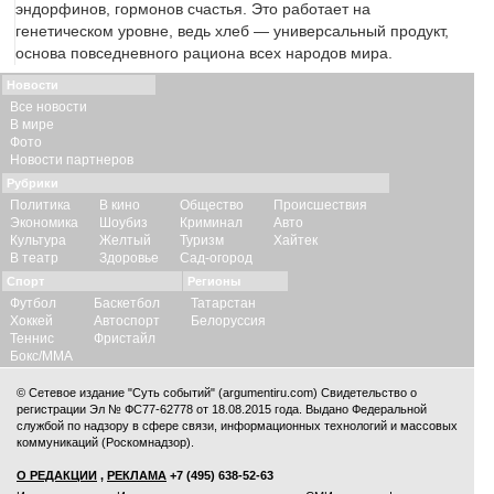
эндорфинов, гормонов счастья. Это работает на
генетическом уровне, ведь хлеб — универсальный продукт,
основа повседневного рациона всех народов мира.
Новости
Все новости
В мире
Фото
Новости партнеров
Рубрики
Политика
В кино
Общество
Происшествия
Экономика
Шоубиз
Криминал
Авто
Культура
Желтый
Туризм
Хайтек
В театр
Здоровье
Сад-огород
Спорт
Регионы
Футбол
Баскетбол
Татарстан
Хоккей
Автоспорт
Белоруссия
Теннис
Фристайл
Бокс/ММА
© Сетевое издание "Суть событий" (argumentiru.com) Свидетельство о
регистрации Эл № ФС77-62778 от 18.08.2015 года. Выдано Федеральной
службой по надзору в сфере связи, информационных технологий и массовых
коммуникаций (Роскомнадзор).
О РЕДАКЦИИ
,
РЕКЛАМА
+7 (495) 638-52-63