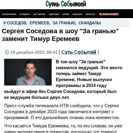
СПЕЦОПЕРАЦИЯ
СКАНДАЛЫ
ШОУ-БИЗНЕС
ЗДОРОВЬЕ
АРМИЯ
ШПИОНАЖ
НЕКРОЛОГ
ПОИСК ПО САЙТУ
#
СОСЕДОВ
,
ЕРЕМЕЕВ
,
ЗА ГРАНЬЮ
,
СКАНДАЛЫ
Сергея Соседова в шоу "За гранью"
заменит Тимур Еремеев
[
С
уть
С
о
б
ытий
]
19 декабря 2023, 08:41
В ток-шоу "За гранью"
сменился ведущий. Это место
теперь займет Тимур
Еремеев. Новые выпуски
программы в 2014 году
выйдут в эфир без Сергея Соседова, который был
ее ведущим больше двух лет.
Пресс-служба телеканала НТВ сообщила, что у Сергея
Соседова в декабре 2023 года закончился контракт с
программой. О его дальнейших планах пока неизвестно.
Что касается Тимура Еремеева, то, по его словам, он уже
давно интересовался проектом, поскольку тот помогут