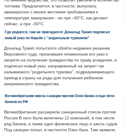
По мнению ведомства, это позволит увеличить количество
топлива. Предлагается, в частности, выпускать
авиакеросин с менее жесткими требованиями к
температуре замерзания - не при –60°C, как делают
сейчас, а при –50°C.
Где родился, там не пригодился: Дональд Трамп подписал
новый указ по борьбе с "родильным туризмом"
Дональд Трамп попытался обойти недавнее решение
Верховного суда, признавшее незаконным его указ о
запрете на получение гражданства по праву рождения, и
подписал новый указ, направленный на запрет так
называемого "родильного туризма", подразумевающего
приезд в страну на роды для получения ребенком
американского гражданства.
Великобритания ввела санкции против Озон банка и еще пяти
банков из РФ
Великобритания расширила санкционный список против
России.В него были включены 12 компаний, в том числе
ряд банков, а также одно физическое лицо и шесть судов.
Под санкции попал, в частности Озон банк. Там заявили,