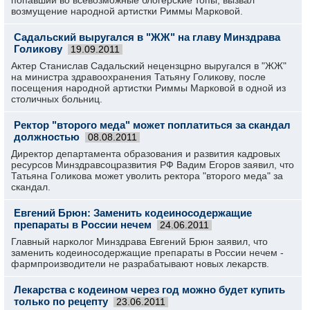
попавший во всевозможные блогерские топы, вызвал
возмущение народной артистки Риммы Марковой.
Садальский выругался в "ЖЖ" на главу Минздрава
Голикову
19.09.2011
Актер Станислав Садальский нецензцрно выругался в "ЖЖ"
на министра здравоохранения Татьяну Голикову, после
посещения народной артистки Риммы Марковой в одной из
столичных больниц.
Ректор "второго меда" может поплатиться за скандал
должностью
08.08.2011
Директор департамента образования и развития кадровых
ресурсов Минздравсоцразвития РФ Вадим Егоров заявил, что
Татьяна Голикова может уволить ректора "второго меда" за
скандал.
Евгений Брюн: Заменить кодеиносодержащие
препараты в России нечем
24.06.2011
Главный нарколог Минздрава Евгений Брюн заявил, что
заменить кодеиносодержащие препараты в России нечем -
фармпроизводители не разрабатывают новых лекарств.
Лекарства с кодеином через год можно будет купить
только по рецепту
23.06.2011