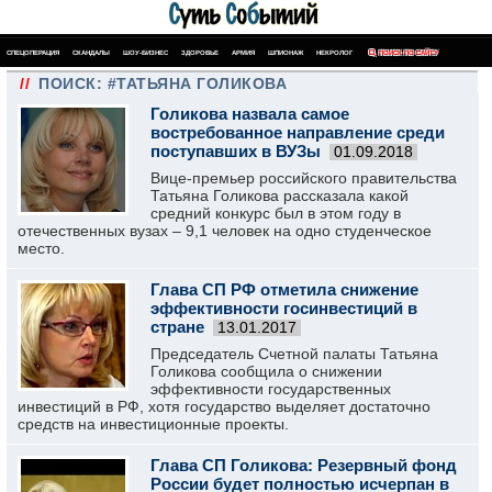
СПЕЦОПЕРАЦИЯ
СКАНДАЛЫ
ШОУ-БИЗНЕС
ЗДОРОВЬЕ
АРМИЯ
ШПИОНАЖ
НЕКРОЛОГ
ПОИСК ПО САЙТУ
//
ПОИСК: #ТАТЬЯНА ГОЛИКОВА
Голикова назвала самое
востребованное направление среди
поступавших в ВУЗы
01.09.2018
Вице-премьер российского правительства
Татьяна Голикова рассказала какой
средний конкурс был в этом году в
отечественных вузах – 9,1 человек на одно студенческое
место.
Глава СП РФ отметила снижение
эффективности госинвестиций в
стране
13.01.2017
Председатель Счетной палаты Татьяна
Голикова сообщила о снижении
эффективности государственных
инвестиций в РФ, хотя государство выделяет достаточно
средств на инвестиционные проекты.
Глава СП Голикова: Резервный фонд
России будет полностью исчерпан в