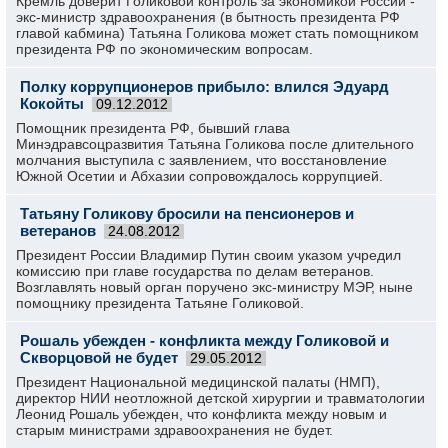
Кремль доверит Голиковой контроль за экономикой России -
экс-министр здравоохранения (в бытность президента РФ
главой кабмина) Татьяна Голикова может стать помощником
президента РФ по экономическим вопросам.
Полку коррупционеров прибыло: влился Эдуард
Кокойты
09.12.2012
Помощник президента РФ, бывший глава
Минэдравсоцразвития Татьяна Голикова после длительного
молчания выступила с заявлением, что восстановление
Южной Осетии и Абхазии сопровождалось коррупцией.
Татьяну Голикову бросили на пенсионеров и
ветеранов
24.08.2012
Президент России Владимир Путин своим указом учредил
комиссию при главе государства по делам ветеранов.
Возглавлять новый орган поручено экс-министру МЭР, ныне
помощнику президента Татьяне Голиковой.
Рошаль убежден - конфликта между Голиковой и
Скворцовой не будет
29.05.2012
Президент Национальной медицинской палаты (НМП),
директор НИИ неотложной детской хирургии и травматологии
Леонид Рошаль убежден, что конфликта между новым и
старым министрами здравоохранения не будет.