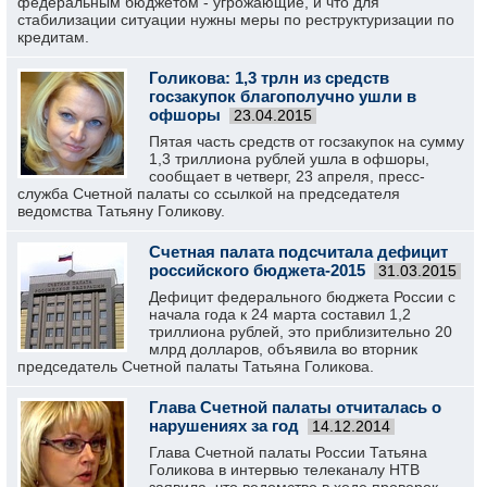
федеральным бюджетом - угрожающие, и что для
стабилизации ситуации нужны меры по реструктуризации по
кредитам.
Голикова: 1,3 трлн из средств
госзакупок благополучно ушли в
офшоры
23.04.2015
Пятая часть средств от госзакупок на сумму
1,3 триллиона рублей ушла в офшоры,
сообщает в четверг, 23 апреля, пресс-
служба Счетной палаты со ссылкой на председателя
ведомства Татьяну Голикову.
Счетная палата подсчитала дефицит
российского бюджета-2015
31.03.2015
Дефицит федерального бюджета России с
начала года к 24 марта составил 1,2
триллиона рублей, это приблизительно 20
млрд долларов, объявила во вторник
председатель Счетной палаты Татьяна Голикова.
Глава Счетной палаты отчиталась о
нарушениях за год
14.12.2014
Глава Счетной палаты России Татьяна
Голикова в интервью телеканалу НТВ