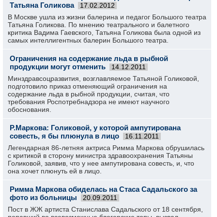
Татьяна Голикова
17.02.2012
В Москве ушла из жизни балерина и педагог Большого театра
Татьяна Голикова. По мнению театрального и балетного
критика Вадима Гаевского, Татьяна Голикова была одной из
самых интеллигентных балерин Большого театра.
Ограничения на содержание льда в рыбной
продукции могут отменить
14.12.2011
Минздравсоцразвития, возглавляемое Татьяной Голиковой,
подготовило приказ отменяющий ограничения на
содержание льда в рыбной продукции, считая, что
требования Роспотребнадзора не имеют научного
обоснования.
Р.Маркова: Голиковой, у которой ампутирована
совесть, я бы плюнула в лицо
16.11.2011
Легендарная 86-летняя актриса Римма Маркова обрушилась
с критикой в сторону министра здравоохранения Татьяны
Голиковой, заявив, что у нее ампутирована совесть, и, что
она хочет плюнуть ей в лицо.
Римма Маркова обиделась на Стаса Садальского за
фото из больницы
20.09.2011
Пост в ЖЖ артиста Станислава Садальского от 18 сентября,