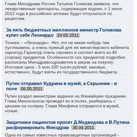
Глава Минздрава России Татьяна Голикова заявила, что
лекарственные препараты, содержащие кодеин, с 1 июня
2012 года в российских аптеках будут отпускаться по
рецептам.
За пять бюджетных миллионов министр Голикова
купит себе Леонардо
24.05.2011
Точнее – «Леонардо». Нет, это не какая-нибудь там
пустяковина, а очень нужный для ее министерского кабинета
гарнитур.Гарнитур очень скромен и состоит всего из 40
(сорока) предметов. Особенности сих предметов подробно
расписаны Минздравсоцразвития в заказе на покупку.
Итоговая цена - 5 млн 100 тысяч рублей, каковые,
естественно, будут взяты из государственного бюджета.
Путин отправил Кудрина в музей, а Скрынник - в
поле
06.05.2011
Путин раздал министрам задания на ближайшие праздники.
Глава Минсельхоза проведет их в полях, разбираясь с
ценами на солярку. Глава Минфина отправится в музей,
ночью.
Защитники пациентов просят Д.Медведева и В.Путина
расформировать Минздрав
30.04.2011
Одна из самых известных правозащитных организаций -