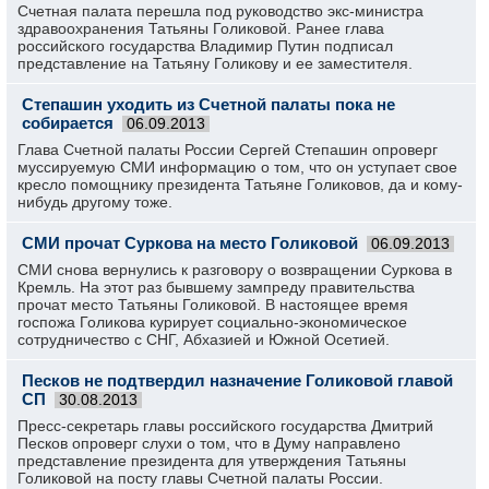
Счетная палата перешла под руководство экс-министра
здравоохранения Татьяны Голиковой. Ранее глава
российского государства Владимир Путин подписал
представление на Татьяну Голикову и ее заместителя.
Степашин уходить из Счетной палаты пока не
собирается
06.09.2013
Глава Счетной палаты России Сергей Степашин опроверг
муссируемую СМИ информацию о том, что он уступает свое
кресло помощнику президента Татьяне Голиковов, да и кому-
нибудь другому тоже.
СМИ прочат Суркова на место Голиковой
06.09.2013
СМИ снова вернулись к разговору о возвращении Суркова в
Кремль. На этот раз бывшему зампреду правительства
прочат место Татьяны Голиковой. В настоящее время
госпожа Голикова курирует социально-экономическое
сотрудничество с СНГ, Абхазией и Южной Осетией.
Песков не подтвердил назначение Голиковой главой
СП
30.08.2013
Пресс-секретарь главы российского государства Дмитрий
Песков опроверг слухи о том, что в Думу направлено
представление президента для утверждения Татьяны
Голиковой на посту главы Счетной палаты России.