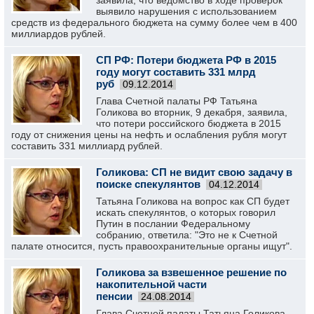
заявила, что ведомство в ходе проверок
выявило нарушения с использованием
средств из федерального бюджета на сумму более чем в 400
миллиардов рублей.
СП РФ: Потери бюджета РФ в 2015
году могут составить 331 млрд
руб
09.12.2014
Глава Счетной палаты РФ Татьяна
Голикова во вторник, 9 декабря, заявила,
что потери российского бюджета в 2015
году от снижения цены на нефть и ослабления рубля могут
составить 331 миллиард рублей.
Голикова: СП не видит свою задачу в
поиске спекулянтов
04.12.2014
Татьяна Голикова на вопрос как СП будет
искать спекулянтов, о которых говорил
Путин в послании Федеральному
собранию, ответила: "Это не к Счетной
палате относится, пусть правоохранительные органы ищут".
Голикова за взвешенное решение по
накопительной части
пенсии
24.08.2014
Глава Счетной палаты Татьяна Голикова