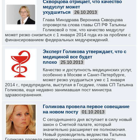
Скворцова отрицает, что качество
медуслуг может
ухудшиться
26.10.2013
Глава Минздрава Вероника Скворцова
опровергла слова главы СП РФ Татьяны
Голиковой о том, что качество медуслуг
может резко снизиться с 1 января 2014 года из-за проблем с
финансированием федеральных медучреждений.
Эксперт Голикова утверждает, что с
медициной все будет
плохо
25.10.2013
Качество и доступность медицинских услуг,
особенно в Москве и Санкт-Петербурге,
может резко ухудшиться уже с 1 января
2014 г., предупредила, выступая в Госдуме, глава СП Татьяна
Голикова, еще недавно занимавшая пост министра
здравоохранения.
Голикова провела первое совещание
на новом посту
01.10.2013
С сегодняшнего дня вступает в силу новый
закон о Счетной палате, который
значительно расширяет ее полномочия.
Новый руководитель ведомства Татьяна
Голикова провела первое совещание на новом посту.