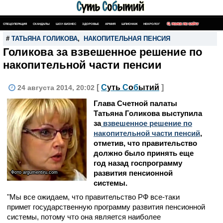
СПЕЦОПЕРАЦИЯ
СКАНДАЛЫ
ШОУ-БИЗНЕС
ЗДОРОВЬЕ
АРМИЯ
ШПИОНАЖ
НЕКРОЛОГ
ПОИСК ПО САЙТУ
#
ТАТЬЯНА ГОЛИКОВА
,
НАКОПИТЕЛЬНАЯ ПЕНСИЯ
Голикова за взвешенное решение по
накопительной части пенсии
[
С
уть
С
о
б
ытий
]
24 августа 2014, 20:02
Глава Счетной палаты
Татьяна Голикова выступила
за
взвешенное решение по
накопительной части пенсий
,
отметив, что правительство
должно было принять еще
год назад госпрограмму
развития пенсионной
Фото argumentiru.com
системы.
"Мы все ожидаем, что правительство РФ все-таки
примет государственную программу развития пенсионной
системы, потому что она является наиболее