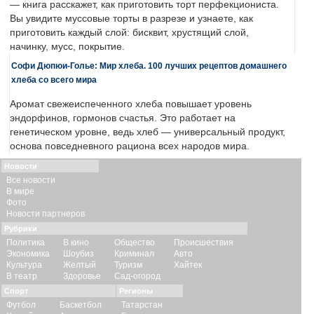
— книга расскажет, как приготовить торт перфекциониста.
Вы увидите муссовые торты в разрезе и узнаете, как
приготовить каждый слой: бисквит, хрустящий слой,
начинку, мусс, покрытие.
Софи Дюпюи-Голье: Мир хлеба. 100 лучших рецептов домашнего
хлеба со всего мира
Аромат свежеиспеченного хлеба повышает уровень
эндорфинов, гормонов счастья. Это работает на
генетическом уровне, ведь хлеб — универсальный продукт,
основа повседневного рациона всех народов мира.
Новости
Все новости
В мире
Фото
Новости партнеров
Рубрики
Политика
В кино
Общество
Происшествия
Экономика
Шоубиз
Криминал
Авто
Культура
Желтый
Туризм
Хайтек
В театр
Здоровье
Сад-огород
Спорт
Регионы
Футбол
Баскетбол
Татарстан