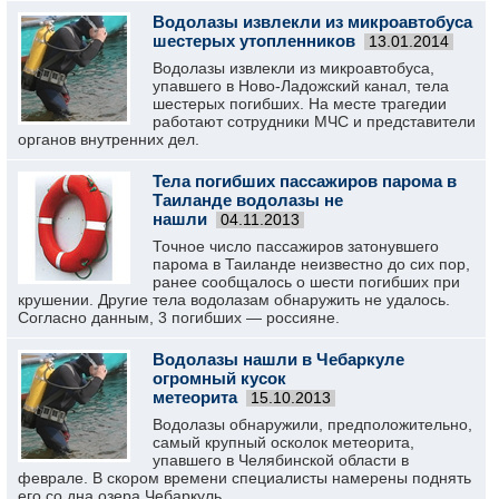
Водолазы извлекли из микроавтобуса
шестерых утопленников
13.01.2014
Водолазы извлекли из микроавтобуса,
упавшего в Ново-Ладожский канал, тела
шестерых погибших. На месте трагедии
работают сотрудники МЧС и представители
органов внутренних дел.
Тела погибших пассажиров парома в
Таиланде водолазы не
нашли
04.11.2013
Точное число пассажиров затонувшего
парома в Таиланде неизвестно до сих пор,
ранее сообщалось о шести погибших при
крушении. Другие тела водолазам обнаружить не удалось.
Согласно данным, 3 погибших — россияне.
Водолазы нашли в Чебаркуле
огромный кусок
метеорита
15.10.2013
Водолазы обнаружили, предположительно,
самый крупный осколок метеорита,
упавшего в Челябинской области в
феврале. В скором времени специалисты намерены поднять
его со дна озера Чебаркуль.