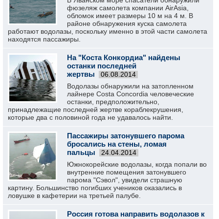
В Яванском море спасатели обнаружили
фюзеляж самолета компании AirAsia,
обломок имеет размеры 10 м на 4 м. В
районе обнаружения куска самолета
работают водолазы, поскольку именно в этой части самолета
находятся пассажиры.
На "Коста Конкордиа" найдены
останки последней
жертвы
06.08.2014
Водолазы обнаружили на затопленном
лайнере Costa Concordia человеческие
останки, предположительно,
принадлежащие последней жертве кораблекрушения,
которые два с половиной года не удавалось найти.
Пассажиры затонувшего парома
бросались на стены, ломая
пальцы
24.04.2014
Южнокорейские водолазы, когда попали во
внутренние помещения затонувшего
парома "Сэвол", увидели страшную
картину. Большинство погибших учеников оказались в
ловушке в кафетерии на третьей палубе.
Россия готова направить водолазов к