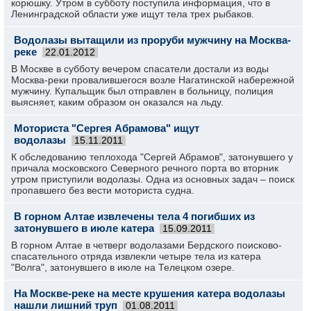
корюшку. Утром в субботу поступила информация, что в
Ленинградской области уже ищут тела трех рыбаков.
Водолазы вытащили из проруби мужчину на Москва-
реке
22.01.2012
В Москве в субботу вечером спасатели достали из воды
Москва-реки провалившегося возле Нагатинской набережной
мужчину. Купальщик был отправлен в больницу, полиция
выясняет, каким образом он оказался на льду.
Моториста "Сергея Абрамова" ищут
водолазы
15.11.2011
К обследованию теплохода "Сергей Абрамов", затонувшего у
причала московского Северного речного порта во вторник
утром приступили водолазы. Одна из основных задач – поиск
пропавшего без вести моториста судна.
В горном Алтае извлечены тела 4 погибших из
затонувшего в июле катера
15.09.2011
В горном Алтае в четверг водолазами Бердского поисково-
спасательного отряда извлекли четыре тела из катера
"Волга", затонувшего в июле на Телецком озере.
На Москве-реке на месте крушения катера водолазы
нашли лишний труп
01.08.2011