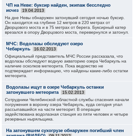
ЧП на Неве: буксир найден, экипаж бесследно
исчез
19.04.2013
На дне Невы обнаружен затонувший сегодня ночью буксир.
Он находится на глубине 12 метров в 220 метрах от
Дворцового моста и в 75 метрах от берега. Буксирный катер
врезался в опору Дворцового моста, перевернулся и затонул.
МЧС: Водолазы обследуют озеро
Чебаркуль
16.02.2013
Официальный представитель МЧС России рассказала, что
водолазы обследуют водную акваторию озера Чебаркуль на
наличие осколков метеорита. Пока ведомство не
подтверждает информацию, что найдены какие-либо остатки
метеорита.
Водолазы ищут в озере Чебаркуль останки
затонувшего метеорита
15.02.2013
Сотрудники Челябинской областной службы спасения начали
погружения в воронку озера Чебаркуль, куда сегодня упал
рассыпавшийся на части метеорит. В операции
задействована водолазная станция из пяти человек и четыре
резервных ныряльщика.
На затонувшем сухогрузе обнаружен погибший член
экипажа (ВИДЕО)
09.11.2012