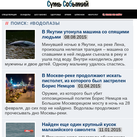
СПЕЦОПЕРАЦИЯ
СКАНДАЛЫ
ШОУ-БИЗНЕС
ЗДОРОВЬЕ
АРМИЯ
ШПИОНАЖ
НЕКРОЛОГ
ПОИСК ПО САЙТУ
//
ПОИСК: #ВОДОЛАЗЫ
В Якутии утонула машина со спящими
людьми
08.08.2015
Минувшей ночью в Якутии, на реке Лена,
произошла нелепая трагедия – машина со
спавшими в ней людьми съехала в реку и
ушла под воду. Внутри находились двое
мужчины и двое детей. Одному мальчику удалось спастись.
В Москве-реке продолжают искать
пистолет, из которого был застрелен
Борис Немцов
01.04.2015
Оружие, из которого был убит
оппозиционный политик Борис Немцов на
Большом Москворецком мосту в ночь на 28
февраля, до сих пор не найдено. Водолазы продолжают
прочесывать дно Москвы-реки.
Найден еще один крупный кусок
малазийского самолета
11.01.2015