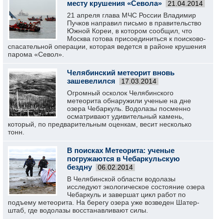
месту крушения «Севола»
21.04.2014
21 апреля глава МЧС России Владимир
Пучков направил письмо в правительство
Южной Кореи, в котором сообщил, что
Москва готова присоединиться к поисково-
спасательной операции, которая ведется в районе крушения
парома «Севол».
Челябинский метеорит вновь
зашевелился
17.03.2014
Огромный осколок Челябинского
метеорита обнаружили ученые на дне
озера Чебаркуль. Водолазы посменно
осматривают удивительный камень,
который, по предварительным оценкам, весит несколько
тонн.
В поисках Метеорита: ученые
погружаются в Чебаркульскую
бездну
06.02.2014
В Челябинской области водолазы
исследуют экологическое состояние озера
Чебаркуль и завершат цикл работ по
подъему метеорита. На берегу озера уже возведен Шатер-
штаб, где водолазы восстанавливают силы.