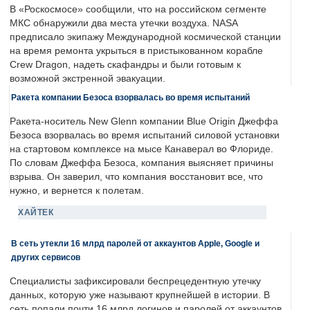
В «Роскосмосе» сообщили, что на российском сегменте
МКС обнаружили два места утечки воздуха. NASA
предписало экипажу Международной космической станции
на время ремонта укрыться в пристыкованном корабле
Crew Dragon, надеть скафандры и были готовым к
возможной экстренной эвакуации.
Ракета компании Безоса взорвалась во время испытаний
Ракета-носитель New Glenn компании Blue Origin Джеффа
Безоса взорвалась во время испытаний силовой установки
на стартовом комплексе на мысе Канаверал во Флориде.
По словам Джеффа Безоса, компания выясняет причины
взрыва. Он заверил, что компания восстановит все, что
нужно, и вернется к полетам.
ХАЙТЕК
В сеть утекли 16 млрд паролей от аккаунтов Apple, Google и
других сервисов
Специалисты зафиксировали беспрецедентную утечку
данных, которую уже называют крупнейшей в истории. В
сеть попали почти 16 млрд логинов и паролей от аккаунтов