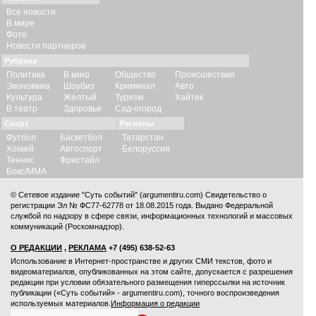
Все новости
В мире
Фото
Новости партнеров
Рубрики
Политика
В кино
Общество
Происшествия
Экономика
Шоубиз
Криминал
Авто
Культура
Желтый
Туризм
Хайтек
В театр
Здоровье
Сад-огород
Спорт
Регионы
Футбол
Баскетбол
Татарстан
Хоккей
Автоспорт
Белоруссия
Теннис
Фристайл
Бокс/ММА
© Сетевое издание "Суть событий" (argumentiru.com) Свидетельство о
регистрации Эл № ФС77-62778 от 18.08.2015 года. Выдано Федеральной
службой по надзору в сфере связи, информационных технологий и массовых
коммуникаций (Роскомнадзор).
О РЕДАКЦИИ
,
РЕКЛАМА
+7 (495) 638-52-63
Использование в Интернет-пространстве и других СМИ текстов, фото и
видеоматериалов, опубликованных на этом сайте, допускается с
разрешения
редакции
при условии обязательного размещения гиперссылки на источник
публикации («Суть событий» - argumentiru.com), точного воспроизведения
используемых материалов.
Информация о редакции