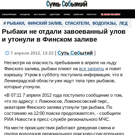
СПЕЦОПЕРАЦИЯ
СКАНДАЛЫ
ШОУ-БИЗНЕС
ЗДОРОВЬЕ
АРМИЯ
ШПИОНАЖ
НЕКРОЛОГ
ПОИСК ПО САЙТУ
#
РЫБАКИ
,
ФИНСКИЙ ЗАЛИВ
,
СПАСАТЕЛИ
,
ВОДОЛАЗЫ
,
ЛЕД
Рыбаки не отдали завоеванный улов
и утонули в Финском заливе
[
С
уть
С
о
б
ытий
]
7 апреля 2012, 13:22
Несмотря на опасность пребывания в апреле на льду
Финского залива, рыбаки плюют на
все запреты
и ловят
корюшку. Утром в субботу поступила информация, что в
Ленинградской области уже ищут тела трех рыбаков,
которые утонули.
«В 07:11 7 апреля 2012 года поступило сообщение о том,
что по адресу: г. Ломоносов, Ломоносовский пирс,
акватория Финского залива утонули три рыбака. По
состоянию на 12:00 поиски продолжаются», - сообщили
РИА Новости в пресс-службе регионального МЧС.
На месте происшествия работают дежурная смена и
группа водолазов регионального поисково-спасательного