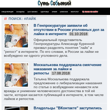
СПЕЦОПЕРАЦИЯ
СКАНДАЛЫ
ШОУ-БИЗНЕС
ЗДОРОВЬЕ
АРМИЯ
ШПИОНАЖ
НЕКРОЛОГ
ПОИСК ПО САЙТУ
//
ПОИСК: #ЛАЙК
В Генпрокуратуре заявили об
отсутствии в России уголовных дел за
лайки в интернете
01.10.2018
Официальный представитель
Генпрокуратуры Александр Куренной
призвал разделять понятия "лайк" и
"репост" в интернете. По его словам, в России за лайки не
возбуждено ни одного уголовного дела.
Москалькова поддержала смягчение
наказания за лайки и
репосты
17.08.2018
Татьяна Москалькова поддержала
предложение о либерализации наказания
по статье о возбуждении ненависти или
вражды и унижении человеческого достоинства в той её
части, которая касается публикаций в интернете, в том числе
лайков и репостов.
Владельцы "ВКонтакте" заступились