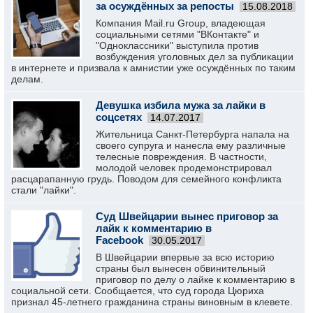
за осуждённых за репосты
15.08.2018
Компания Mail.ru Group, владеющая
социальными сетями "ВКонтакте" и
"Одноклассники" выступила против
возбуждения уголовных дел за публикации
в интернете и призвала к амнистии уже осуждённых по таким
делам.
Девушка избила мужа за лайки в
соцсетях
14.07.2017
Жительница Санкт-Петербурга напала на
своего супруга и нанесла ему различные
телесные повреждения. В частности,
молодой человек продемонстрировал
расцарапанную грудь. Поводом для семейного конфликта
стали "лайки".
Суд Швейцарии вынес приговор за
лайк к комментарию в
Facebook
30.05.2017
В Швейцарии впервые за всю историю
страны был вынесен обвинительный
приговор по делу о лайке к комментарию в
социальной сети. Сообщается, что суд города Цюриха
признал 45-летнего гражданина страны виновным в клевете.